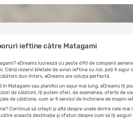
boruri ieftine către Matagami
atagami? eDreams lucrează cu peste 690 de companii aeriene ș
. Când rezervi biletele de avion ieftine cu noi, poți fi sigur
 călătorii dus-întors, eDreams are soluția perfectă.
 în Matagami sau planifici un sejur mai lung, eDreams îți poa
izori de călătorii, îți putem oferi, de asemenea, oferte de 
țiale de călătorie, cum ar fi servicii de închiriere de mașini i
ie? Continuă să citești și află despre unele dintre cele mai
către această destinație și sfaturi despre cum să îți asiguri