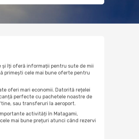
i îți oferă informații pentru sute de mii
 că primești cele mai bune oferte pentru
te oferi mari economii. Datorită rețelei
vacanță perfecte cu pachetele noastre de
eftine, sau transferuri la aeroport.
 importante activități în Matagami,
 cele mai bune prețuri atunci când rezervi