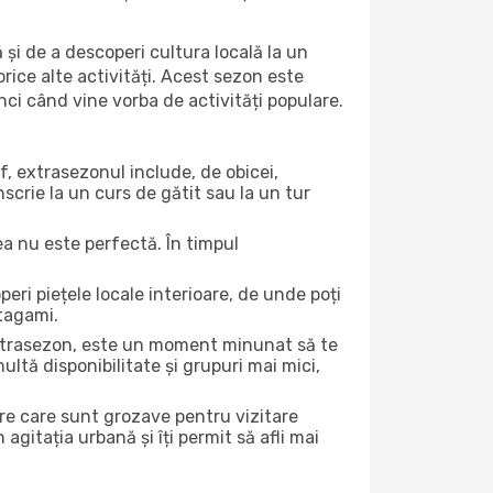
 și de a descoperi cultura locală la un
 orice alte activități. Acest sezon este
nci când vine vorba de activități populare.
f, extrasezonul include, de obicei,
scrie la un curs de gătit sau la un tur
ea nu este perfectă. În timpul
ri piețele locale interioare, de unde poți
atagami.
 extrasezon, este un moment minunat să te
ltă disponibilitate și grupuri mai mici,
ere care sunt grozave pentru vizitare
gitația urbană și îți permit să afli mai