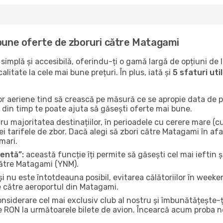
 bune oferte de zboruri către Matagami
implă și accesibilă, oferindu-ți o gamă largă de opțiuni de 
litate la cele mai bune prețuri. În plus, iată și
5 sfaturi ut
or aeriene tind să crească pe măsură ce se apropie data de pl
n din timp te poate ajuta să găsești oferte mai bune.
u majoritatea destinațiilor, în perioadele cu cerere mare (cum
i tarifele de zbor. Dacă alegi să zbori către Matagami în afa
mari.
gentă”:
această funcție îți permite să găsești cel mai ieftin ș
către Matagami (YNM).
și nu este întotdeauna posibil, evitarea călătoriilor în weeke
e către aeroportul din Matagami.
onsiderare cel mai exclusiv club al nostru și îmbunătățește-
e RON la următoarele bilete de avion. Încearcă acum proba no