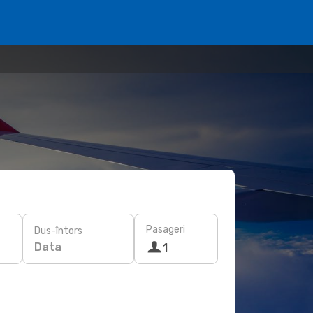
Pasageri
Dus-întors
Data
1