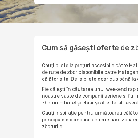
Cum să găsești oferte de z
Cauți bilete la prețuri accesibile către M
de rute de zbor disponibile către Matagami
călătoria ta. De la bilete doar dus până la
Fie că ești în căutarea unui weekend rapid
noastre vaste de companii aeriene și furn
zboruri + hotel și chiar și alte detalii esen
Cauți inspirație pentru următoarea călător
principalele companii aeriene care zboară 
zborurile.