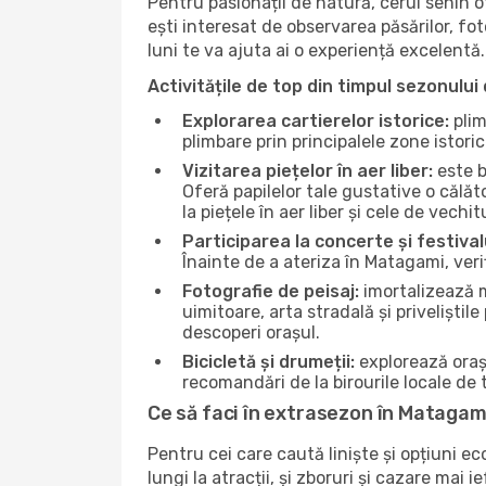
Pentru pasionații de natură, cerul senin 
ești interesat de observarea păsărilor, fo
luni te va ajuta ai o experiență excelentă.
Activitățile de top din timpul sezonului 
Explorarea cartierelor istorice:
plim
plimbare prin principalele zone istori
Vizitarea piețelor în aer liber:
este b
Oferă papilelor tale gustative o călă
la piețele în aer liber și cele de vechitu
Participarea la concerte și festival
Înainte de a ateriza în Matagami, veri
Fotografie de peisaj:
imortalizează m
uimitoare, arta stradală și priveliștil
descoperi orașul.
Bicicletă și drumeții:
explorează orașu
recomandări de la birourile locale de t
Ce să faci în extrasezon în Matagam
Pentru cei care caută liniște și opțiuni e
lungi la atracții, și zboruri și cazare mai