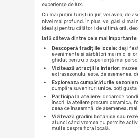
experiențe de lux.
Cu mai puțini turiști în jur, vei avea, de
nivel mai profund. În plus, vei găsi și mai 
ideal și pentru călătorii de ultimă oră, d
Iată câteva dintre cele mai importante 
Descoperă tradițiile locale:
deși fest
evenimente și sărbători mai mici și or
ghidat pentru o experiență mai perso
Vizitează atracții la interior:
muzeele
extrasezonului este, de asemenea, de
Explorează cumpărăturile sezonier
cumpăra suveniruri unice, poți gusta 
Participă la ateliere:
deoarece condiț
înscrii la ateliere precum ceramică, f
ceea ce înseamnă, de asemenea, mai 
Vizitează grădini botanice sau reze
atunci când vremea nu permite activită
multe despre flora locală.