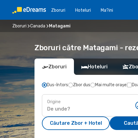
Zboruri
Hoteluri
Ma?ini
Zboruri
Canada
Matagami
Zboruri către Matagami - rez
Zboruri
Hoteluri
Zbo
Dus-întors
Zbor dus
Mai multe orașe
Doa
Origine
Căutare Zbor + Hotel
Caută