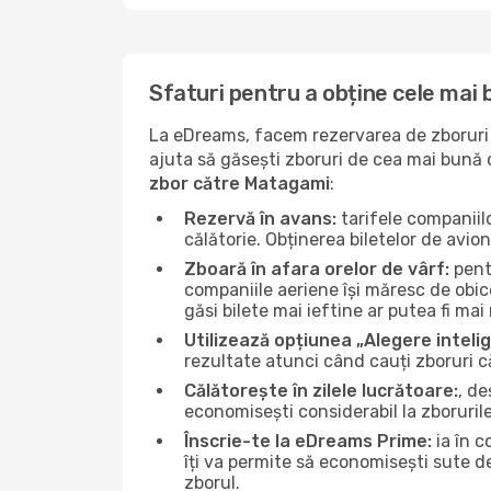
Sfaturi pentru a obține cele mai
La eDreams, facem rezervarea de zboruri s
ajuta să găsești zboruri de cea mai bună ca
zbor către Matagami
:
Rezervă în avans:
tarifele companiil
călătorie. Obținerea biletelor de avio
Zboară în afara orelor de vârf:
pentr
companiile aeriene își măresc de obice
găsi bilete mai ieftine ar putea fi mai 
Utilizează opțiunea „Alegere inteli
rezultate atunci când cauți zboruri 
Călătorește în zilele lucrătoare:
, de
economisești considerabil la zboruril
Înscrie-te la eDreams Prime:
ia în c
îți va permite să economisești sute d
zborul.