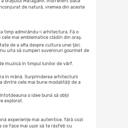
 a orașului Matagami. Indiferent dacă
ă înconjurat de natură, vremea din aceste
eva timp admirându-i arhitectura. Fă o
e cele mai emblematice clădiri din oraș.
te de a afla despre cultura unei țări.
Și nu uita să cumperi suveniruri gourmet de
e muzică în timpul lunilor de vârf.
a in mână. Surprinderea arhitecturii
una dintre cele mai bune modalități de a
 întotdeauna o idee bună să obții
de explorat.
amnă experiențe mai autentice, fără cozi
ea ce face mai ușor să te răsfeți cu