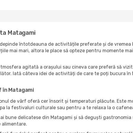
ita Matagami
epinde întotdeauna de activitățile preferate și de vremea l
ile mai mari, altora le place să opteze pentru momente mai li
atmosfera agitată a orașului sau cineva care preferă să vizi
ător. Iată câteva idei de activități de care te poți bucura în 
rf în Matagami
zonul de vârf oferă cer însorit și temperaturi plăcute. Este 
pa la festivaluri culturale sau pentru a te relaxa la o cafene
mai bune delicatese din Matagami și să deguști gastronomia s
e alimentare.