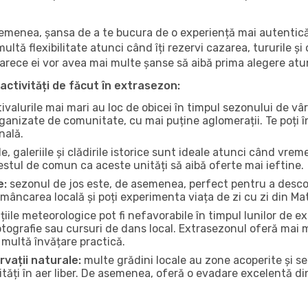
 asemenea, șansa de a te bucura de o experiență mai autentică
multă flexibilitate atunci când îți rezervi cazarea, tururile și
eoarece ei vor avea mai multe șanse să aibă prima alegere atu
activități de făcut în extrasezon:
ivalurile mai mari au loc de obicei în timpul sezonului de vâr
ganizate de comunitate, cu mai puține aglomerații. Te poți în
nală.
, galeriile și clădirile istorice sunt ideale atunci când vrem
stul de comun ca aceste unități să aibă oferte mai ieftine.
e:
sezonul de jos este, de asemenea, perfect pentru a descope
mâncarea locală și poți experimenta viața de zi cu zi din M
iile meteorologice pot fi nefavorabile în timpul lunilor de
otografie sau cursuri de dans local. Extrasezonul oferă mai mu
multă învățare practică.
rvații naturale:
multe grădini locale au zone acoperite și s
ți în aer liber. De asemenea, oferă o evadare excelentă din a