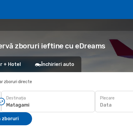
ervă zboruri ieftine cu eDreams
r + Hotel
Închirieri auto
r zboruri directe
Destinația
Plecare
Data
 zboruri