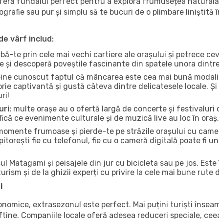
oferă fundalul perfect pentru a explora frumusețea naturală
tografie sau pur și simplu să te bucuri de o plimbare liniștit
de vârf includ:
bă-te prin cele mai vechi cartiere ale orașului și petrece c
ce și descoperă poveștile fascinante din spatele unora dintr
ine cunoscut faptul că mâncarea este cea mai bună modalita
torie captivantă și gustă câteva dintre delicatesele locale. 
ri!
uri:
multe orașe au o ofertă largă de concerte și festivaluri d
fică ce evenimente culturale și de muzică live au loc în oraș.
omente frumoase și pierde-te pe străzile orașului cu camer
e pitorești fie cu telefonul, fie cu o cameră digitală poate fi 
l Matagami și peisajele din jur cu bicicleta sau pe jos. Este
urism și de la ghizii experți cu privire la cele mai bune rute 
i
conomice, extrasezonul este perfect. Mai puțini turiști înse
 ieftine. Companiile locale oferă adesea reduceri speciale, ce