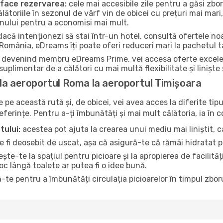
a face rezervarea:
cele mai accesibile zile pentru a găsi zbor
ălătoriile în sezonul de vârf vin de obicei cu prețuri mai mari,
onului pentru a economisi mai mult.
acă intenționezi să stai într-un hotel, consultă ofertele no
 România, eDreams îți poate oferi reduceri mari la pachetul t
devenind membru eDreams Prime, vei accesa oferte excelente 
uplimentar de a călători cu mai multă flexibilitate și liniște
la aeroportul Roma la aeroportul Timișoara
pe această rută și, de obicei, vei avea acces la diferite tipu
referințe. Pentru a-ți îmbunătăți și mai mult călătoria, ia în 
tului:
acestea pot ajuta la crearea unui mediu mai liniștit, ca
 fi deosebit de uscat, așa că asigură-te că rămâi hidratat p
te-te la spațiul pentru picioare și la apropierea de facilită
loc lângă toalete ar putea fi o idee bună.
-te pentru a îmbunătăți circulația picioarelor în timpul zboru