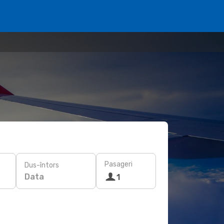
Pasageri
Dus-întors
Data
1