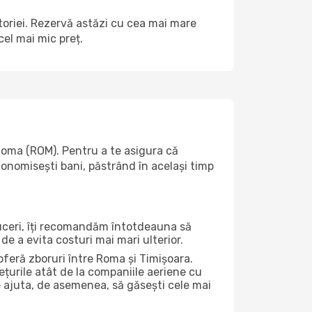
ătoriei. Rezervă astăzi cu cea mai mare
el mai mic preț.
Roma (ROM). Pentru a te asigura că
economisești bani, păstrând în același timp
duceri, îți recomandăm întotdeauna să
de a evita costuri mai mari ulterior.
oferă zboruri între Roma și Timișoara.
ețurile atât de la companiile aeriene cu
ate ajuta, de asemenea, să găsești cele mai