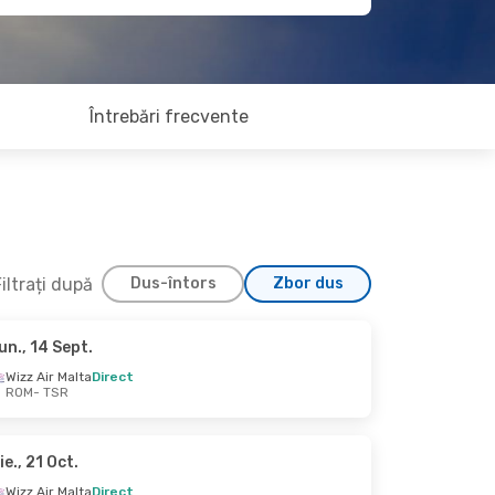
Întrebări frecvente
iltrați după
Dus-întors
Zbor dus
un., 14 Sept.
., 31 Aug.
Wizz Air Malta
Direct
ROM
- TSR
ct
ct
ie., 21 Oct.
Wizz Air Malta
Direct