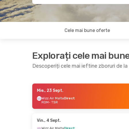
Cele mai bune oferte
Explorați cele mai bun
Descoperiți cele mai ieftine zboruri de l
Mie., 23 Sept.
Mie., 9 Sept.
- Mie., 16 Sept.
Dum., 4
Wizz Air Malta
Direct
ROM
- TSR
Wizz Air Malta
Direct
Wizz A
ROM
- TSR
ROM
-
Wizz Air Malta
Direct
Wizz A
TSR
- ROM
TSR
- 
Vin., 4 Sept.
Wizz Air Malta
Direct