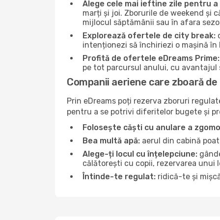
Alege cele mai ieftine zile pentru 
marți și joi. Zborurile de weekend și c
mijlocul săptămânii sau în afara sez
Explorează ofertele de city break:
d
intenționezi să închiriezi o mașină în
Profită de ofertele eDreams Prime:
pe tot parcursul anului, cu avantajul s
Companii aeriene care zboară de 
Prin eDreams poți rezerva zboruri regulate 
pentru a se potrivi diferitelor bugete și p
Folosește căști cu anulare a zgomo
Bea multă apă:
aerul din cabină poate
Alege-ți locul cu înțelepciune:
gândeș
călătorești cu copii, rezervarea unui 
Întinde-te regulat:
ridică-te și mișcă