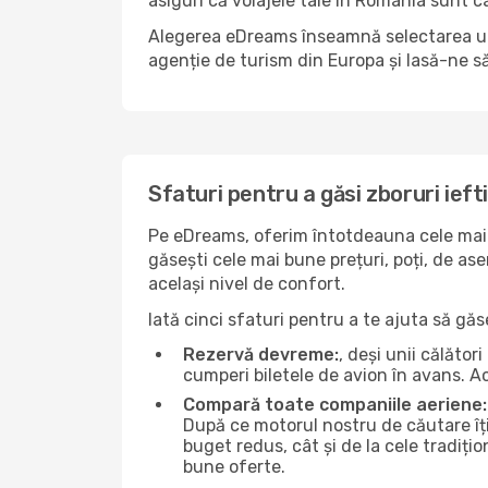
asiguri că voiajele tale în România sunt câ
Alegerea eDreams înseamnă selectarea unui 
agenție de turism din Europa și lasă-ne s
Sfaturi pentru a găsi zboruri ieft
Pe eDreams, oferim întotdeauna cele mai 
găsești cele mai bune prețuri, poți, de as
același nivel de confort.
Iată cinci sfaturi pentru a te ajuta să găs
Rezervă devreme:
, deși unii călăto
cumperi biletele de avion în avans. Ace
Compară toate companiile aeriene:
După ce motorul nostru de căutare îți
buget redus, cât și de la cele tradițio
bune oferte.