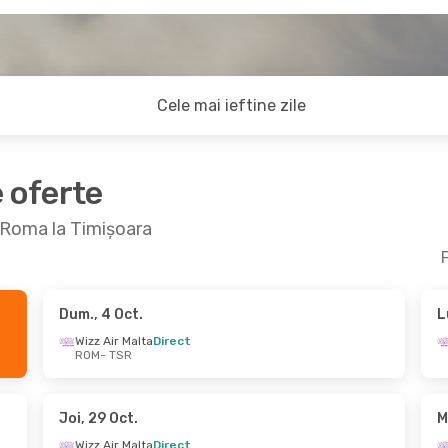
Cele mai ieftine zile
e oferte
a Roma la Timișoara
F
Dum., 4 Oct.
L
 Oct.
- Mie., 7 Oct.
Mie., 26 Aug.
- Lun
Wizz Air Malta
Direct
ROM
- TSR
ir Malta
Direct
Wizz Air Malta
Dire
 TSR
ROM
- TSR
ir Malta
Direct
Wizz Air Malta
Dire
ROM
TSR
- ROM
Joi, 29 Oct.
M
Wizz Air Malta
Direct