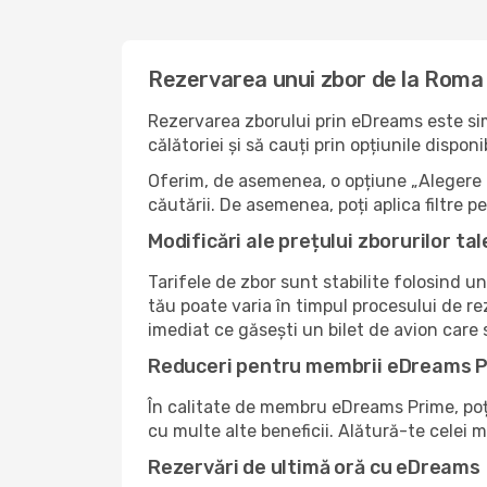
Rezervarea unui zbor de la Roma 
Rezervarea zborului prin eDreams este simp
călătoriei și să cauți prin opțiunile dispo
Oferim, de asemenea, o opțiune „Alegere i
căutării. De asemenea, poți aplica filtre 
Modificări ale prețului zborurilor tal
Tarifele de zbor sunt stabilite folosind un
tău poate varia în timpul procesului de re
imediat ce găsești un bilet de avion care
Reduceri pentru membrii eDreams 
În calitate de membru eDreams Prime, poți 
cu multe alte beneficii. Alătură-te celei
Rezervări de ultimă oră cu eDreams