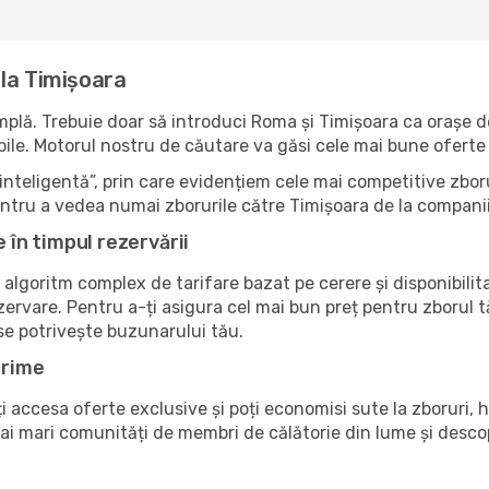
la Timișoara
lă. Trebuie doar să introduci Roma și Timișoara ca orașe de 
nibile. Motorul nostru de căutare va găsi cele mai bune oferte 
nteligentă”, prin care evidențiem cele mai competitive zboru
pentru a vedea numai zborurile către Timișoara de la compani
e în timpul rezervării
 algoritm complex de tarifare bazat pe cerere și disponibilit
zervare. Pentru a-ți asigura cel mai bun preț pentru zborul 
 se potrivește buzunarului tău.
Prime
accesa oferte exclusive și poți economisi sute la zboruri, ho
 mai mari comunități de membri de călătorie din lume și des