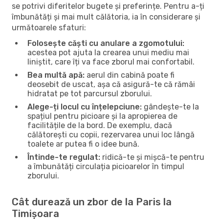
se potrivi diferitelor bugete și preferințe. Pentru a-ți
îmbunătăți și mai mult călătoria, ia în considerare și
următoarele sfaturi:
Folosește căști cu anulare a zgomotului:
acestea pot ajuta la crearea unui mediu mai
liniștit, care îți va face zborul mai confortabil.
Bea multă apă:
aerul din cabină poate fi
deosebit de uscat, așa că asigură-te că rămâi
hidratat pe tot parcursul zborului.
Alege-ți locul cu înțelepciune:
gândește-te la
spațiul pentru picioare și la apropierea de
facilitățile de la bord. De exemplu, dacă
călătorești cu copii, rezervarea unui loc lângă
toalete ar putea fi o idee bună.
Întinde-te regulat:
ridică-te și mișcă-te pentru
a îmbunătăți circulația picioarelor în timpul
zborului.
Cât durează un zbor de la Paris la
Timișoara