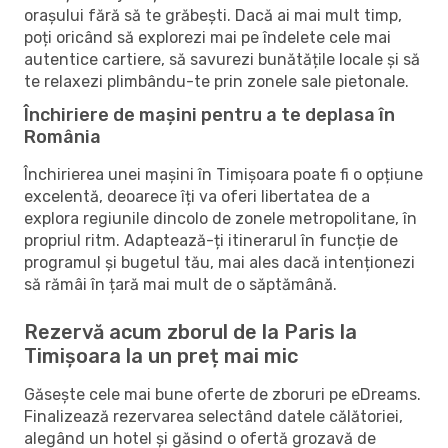
orașului fără să te grăbești. Dacă ai mai mult timp,
poți oricând să explorezi mai pe îndelete cele mai
autentice cartiere, să savurezi bunătățile locale și să
te relaxezi plimbându-te prin zonele sale pietonale.
Închiriere de mașini pentru a te deplasa în
România
Închirierea unei mașini în Timișoara poate fi o opțiune
excelentă, deoarece îți va oferi libertatea de a
explora regiunile dincolo de zonele metropolitane, în
propriul ritm. Adaptează-ți itinerarul în funcție de
programul și bugetul tău, mai ales dacă intenționezi
să rămâi în țară mai mult de o săptămână.
Rezervă acum zborul de la Paris la
Timișoara la un preț mai mic
Găsește cele mai bune oferte de zboruri pe eDreams.
Finalizează rezervarea selectând datele călătoriei,
alegând un hotel și găsind o ofertă grozavă de