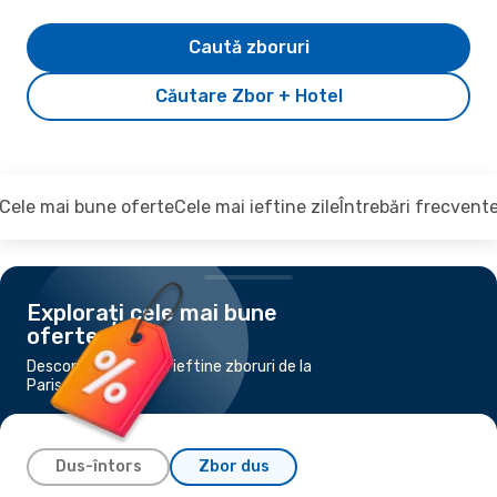
Caută zboruri
Căutare Zbor + Hotel
Cele mai bune oferte
Cele mai ieftine zile
Întrebări frecvent
Explorați cele mai bune
oferte
Descoperiți cele mai ieftine zboruri de la
Paris la Timișoara
Dus-întors
Zbor dus