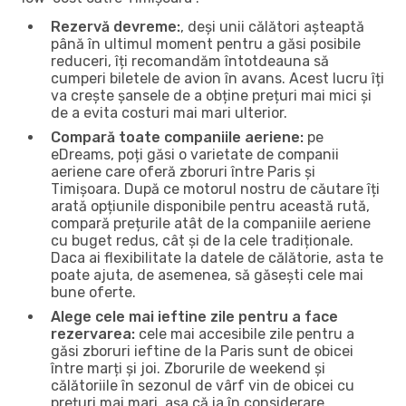
Rezervă devreme:
, deși unii călători așteaptă
până în ultimul moment pentru a găsi posibile
reduceri, îți recomandăm întotdeauna să
cumperi biletele de avion în avans. Acest lucru îți
va crește șansele de a obține prețuri mai mici și
de a evita costuri mai mari ulterior.
Compară toate companiile aeriene:
pe
eDreams, poți găsi o varietate de companii
aeriene care oferă zboruri între Paris și
Timișoara. După ce motorul nostru de căutare îți
arată opțiunile disponibile pentru această rută,
compară prețurile atât de la companiile aeriene
cu buget redus, cât și de la cele tradiționale.
Daca ai flexibilitate la datele de călătorie, asta te
poate ajuta, de asemenea, să găsești cele mai
bune oferte.
Alege cele mai ieftine zile pentru a face
rezervarea:
cele mai accesibile zile pentru a
găsi zboruri ieftine de la Paris sunt de obicei
între marți și joi. Zborurile de weekend și
călătoriile în sezonul de vârf vin de obicei cu
prețuri mai mari, așa că ia în considerare