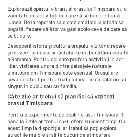
Explorează spiritul vibrant al orașului Timișoara cu o
varietate de activități de care să se bucure toată
lumea. De la reperele sale emblematice la istoria sa
bogată, fiecare călător va găsi acolo ceva de care să
se bucure.
Descoperă istoria și cultura orașului vizitând repere
și muzee faimoase și răsfață-te cu bucătăria variată
a România. Pentru cei care preferă activități în aer
liber, vizitarea unora dintre peisajele naturale
uimitoare din Timișoara este esential. Orașul are
ceva de oferit pentru toată lumea, fie că călătorești
singur, în cuplu sau cu familia.
Câte zile ar trebui să planifici să vizitezi
orașul Timișoara
Pentru a experimenta pe deplin orașul Timișoara, 3
până la 7 zile ar trebui să-ți ofere suficient timp. Cu
acest timp la dispoziție, ar trebui să poți explora
atracțiile majore și să te bucuri de atmosfera