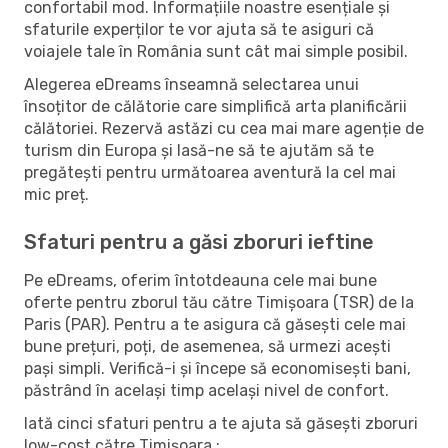
confortabil mod. Informațiile noastre esențiale și
sfaturile experților te vor ajuta să te asiguri că
voiajele tale în România sunt cât mai simple posibil.
Alegerea eDreams înseamnă selectarea unui
însoțitor de călătorie care simplifică arta planificării
călătoriei. Rezervă astăzi cu cea mai mare agenție de
turism din Europa și lasă-ne să te ajutăm să te
pregătești pentru următoarea aventură la cel mai
mic preț.
Sfaturi pentru a găsi zboruri ieftine
Pe eDreams, oferim întotdeauna cele mai bune
oferte pentru zborul tău către Timișoara (TSR) de la
Paris (PAR). Pentru a te asigura că găsești cele mai
bune prețuri, poți, de asemenea, să urmezi acești
pași simpli. Verifică-i și începe să economisești bani,
păstrând în același timp același nivel de confort.
Iată cinci sfaturi pentru a te ajuta să găsești zboruri
low-cost către Timișoara :