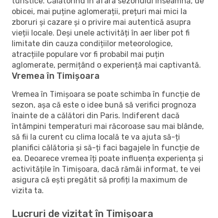
turistice. Călătorind în afara sezonului înseamnă, de
obicei, mai puține aglomerații, prețuri mai mici la
zboruri și cazare și o privire mai autentică asupra
vieții locale. Deși unele activități în aer liber pot fi
limitate din cauza condițiilor meteorologice,
atracțiile populare vor fi probabil mai puțin
aglomerate, permițând o experiență mai captivantă.
Vremea în Timișoara
Vremea în Timișoara se poate schimba în funcție de
sezon, așa că este o idee bună să verifici prognoza
înainte de a călători din Paris. Indiferent dacă
întâmpini temperaturi mai răcoroase sau mai blânde,
să fii la curent cu clima locală te va ajuta să-ți
planifici călătoria și să-ți faci bagajele în funcție de
ea. Deoarece vremea îți poate influența experiența și
activitățile în Timișoara, dacă rămâi informat, te vei
asigura că ești pregătit să profiți la maximum de
vizita ta.
Lucruri de vizitat în Timișoara