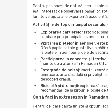
Pentru pasionații de natură, cerul senin 
ești interesat de observarea păsărilor, fo
luni te va ajuta ai o experiență excelentă.
Activitățile de top din timpul sezonului 
Explorarea cartierelor istorice:
plim
plimbare prin principalele zone istori
Vizitarea piețelor în aer liber:
este b
Oferă papilelor tale gustative o călă
la piețele în aer liber și cele de vechitu
Participarea la concerte și festival
Înainte de a ateriza în Ramadan City, 
Fotografie de peisaj:
imortalizează m
uimitoare, arta stradală și priveliștil
descoperi orașul.
Bicicletă și drumeții:
explorează orașu
recomandări de la birourile locale de t
Ce să faci în extrasezon în Ramadan
Pentru cei care caută liniște și opțiuni e