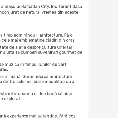
ă a orașului Ramadan City. Indiferent dacă
ă înconjurat de natură, vremea din aceste
eva timp admirându-i arhitectura. Fă o
e cele mai emblematice clădiri din oraș.
te de a afla despre cultura unei țări.
Și nu uita să cumperi suveniruri gourmet de
e muzică în timpul lunilor de vârf.
oraș.
a in mână. Surprinderea arhitecturii
una dintre cele mai bune modalități de a
Este întotdeauna o idee bună să obții
de explorat.
amnă experiențe mai autentice, fără cozi