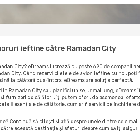
boruri ieftine către Ramadan City
Ramadan City? eDreams lucrează cu peste 690 de companii aeri
an City. Când rezervi biletele de avion ieftine cu noi, poți 
până la călătorii dus-întors, eDreams are soluția perfectă.
 în Ramadan City sau planifici un sejur mai lung, eDreams îț
și furnizori de călătorii, îți putem oferi, de asemenea, ofe
detalii esențiale de călătorie, cum ar fi servicii de închiriere 
ie? Continuă să citești și află despre unele dintre cele mai
către această destinație și sfaturi despre cum să îți asiguri