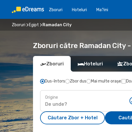
Zboruri
Hoteluri
Ma?ini
Zboruri
Egipt
Ramadan City
Zboruri către Ramadan City -
Zboruri
Hoteluri
Zbo
Dus-întors
Zbor dus
Mai multe orașe
Doa
Origine
Căutare Zbor + Hotel
Caută