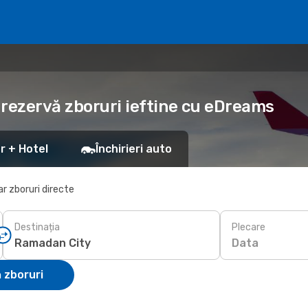
 rezervă zboruri ieftine cu eDreams
r + Hotel
Închirieri auto
r zboruri directe
Destinația
Plecare
Data
 zboruri