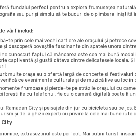
oferă fundalul perfect pentru a explora frumusețea natural
tografie sau pur și simplu să te bucuri de o plimbare liniștit
de vârf includ:
bă-te prin cele mai vechi cartiere ale orașului și petrece c
ce și descoperă poveștile fascinante din spatele unora dintr
ine cunoscut faptul că mâncarea este cea mai bună modalita
torie captivantă și gustă câteva dintre delicatesele locale. 
ri!
uri:
multe orașe au o ofertă largă de concerte și festivaluri d
verifică ce evenimente culturale și de muzică live au loc în 
omente frumoase și pierde-te pe străzile orașului cu camer
e pitorești fie cu telefonul, fie cu o cameră digitală poate fi 
l Ramadan City și peisajele din jur cu bicicleta sau pe jos. 
urism și de la ghizii experți cu privire la cele mai bune rute 
 City
conomice, extrasezonul este perfect. Mai puțini turiști înse