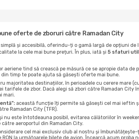
 bune oferte de zboruri către Ramadan City
implă și accesibilă, oferindu-ți o gamă largă de opțiuni de 
litate la cele mai bune prețuri. În plus, iată și
5 sfaturi ut
or aeriene tind să crească pe măsură ce se apropie data de pl
n din timp te poate ajuta să găsești oferte mai bune.
u majoritatea destinațiilor, în perioadele cu cerere mare (cum
i tarifele de zbor. Dacă alegi să zbori către Ramadan City î
i mari.
gentă”:
această funcție îți permite să găsești cel mai ieftin ș
către Ramadan City (TFR).
și nu este întotdeauna posibil, evitarea călătoriilor în weeke
e către aeroportul din Ramadan City.
onsiderare cel mai exclusiv club al nostru și îmbunătățește-
e RON la următoarele bilete de avion. Încearcă acum proba no