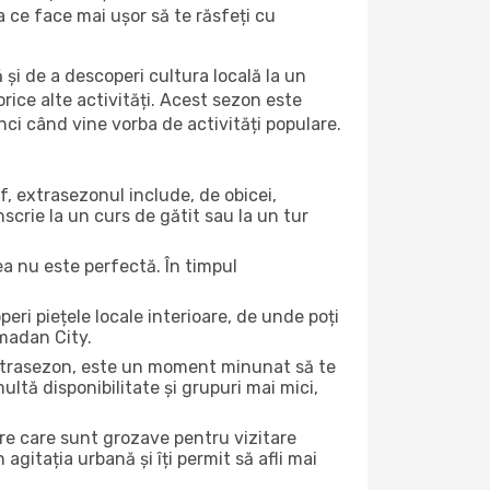
ea ce face mai ușor să te răsfeți cu
 și de a descoperi cultura locală la un
 orice alte activități. Acest sezon este
nci când vine vorba de activități populare.
f, extrasezonul include, de obicei,
scrie la un curs de gătit sau la un tur
ea nu este perfectă. În timpul
ri piețele locale interioare, de unde poți
amadan City.
 extrasezon, este un moment minunat să te
ltă disponibilitate și grupuri mai mici,
ere care sunt grozave pentru vizitare
gitația urbană și îți permit să afli mai