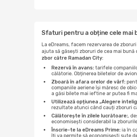
Sfaturi pentru a obține cele mai
La eDreams, facem rezervarea de zboruri s
ajuta să găsești zboruri de cea mai bună ca
zbor către Ramadan City
:
Rezervă în avans:
tarifele companiil
călătorie. Obținerea biletelor de avio
Zboară în afara orelor de vârf:
pentr
companiile aeriene își măresc de obice
a găsi bilete mai ieftine ar putea fi ma
Utilizează opțiunea „Alegere inteli
rezultate atunci când cauți zboruri 
Călătorește în zilele lucrătoare:
, de
economisești considerabil la zboruril
Înscrie-te la eDreams Prime:
ia în c
îți va permite să economisești sute d