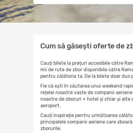
Cum să găsești oferte de z
Cauți bilete la prețuri accesibile către 
mii de rute de zbor disponibile către Ramad
pentru călătoria ta. De la bilete doar dus 
Fie că ești în căutarea unui weekend rapid
rețelei noastre vaste de companii aeriene 
noastre de zboruri + hotel și chiar și alte 
aeroport.
Cauți inspirație pentru următoarea călător
principalele companii aeriene care zboară 
zborurile.