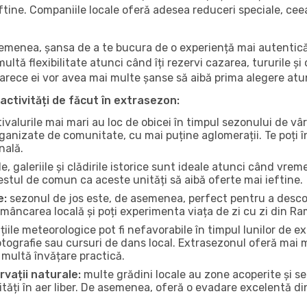
 ieftine. Companiile locale oferă adesea reduceri speciale, ce
 asemenea, șansa de a te bucura de o experiență mai autentică
multă flexibilitate atunci când îți rezervi cazarea, tururile și
eoarece ei vor avea mai multe șanse să aibă prima alegere atu
activități de făcut în extrasezon:
ivalurile mai mari au loc de obicei în timpul sezonului de vâr
ganizate de comunitate, cu mai puține aglomerații. Te poți în
nală.
, galeriile și clădirile istorice sunt ideale atunci când vrem
stul de comun ca aceste unități să aibă oferte mai ieftine.
e:
sezonul de jos este, de asemenea, perfect pentru a descope
mâncarea locală și poți experimenta viața de zi cu zi din R
iile meteorologice pot fi nefavorabile în timpul lunilor de
otografie sau cursuri de dans local. Extrasezonul oferă mai mu
multă învățare practică.
rvații naturale:
multe grădini locale au zone acoperite și s
ți în aer liber. De asemenea, oferă o evadare excelentă din a