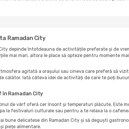
ita Ramadan City
ty depinde întotdeauna de activitățile preferate și de vrem
ile mai mari, altora le place să opteze pentru momente mai li
atmosfera agitată a orașului sau cineva care preferă să viz
de călător. Iată câteva idei de activități de care te poți bucu
rf în Ramadan City
zonul de vârf oferă cer însorit și temperaturi plăcute. Este 
pa la festivaluri culturale sau pentru a te relaxa la o cafene
mai bune delicatese din Ramadan City și să deguști gastronom
și piețe alimentare.