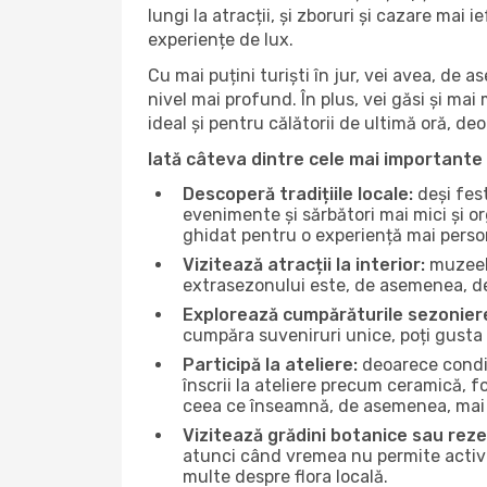
lungi la atracții, și zboruri și cazare mai
experiențe de lux.
Cu mai puțini turiști în jur, vei avea, de
nivel mai profund. În plus, vei găsi și mai 
ideal și pentru călătorii de ultimă oră, d
Iată câteva dintre cele mai importante 
Descoperă tradițiile locale:
deși fest
evenimente și sărbători mai mici și or
ghidat pentru o experiență mai perso
Vizitează atracții la interior:
muzeele
extrasezonului este, de asemenea, de
Explorează cumpărăturile sezonier
cumpăra suveniruri unice, poți gusta 
Participă la ateliere:
deoarece condiț
înscrii la ateliere precum ceramică, f
ceea ce înseamnă, de asemenea, mai 
Vizitează grădini botanice sau reze
atunci când vremea nu permite activită
multe despre flora locală.