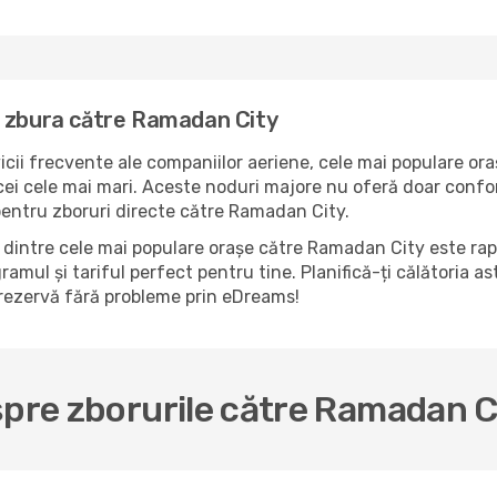
a zbura către Ramadan City
icii frecvente ale companiilor aeriene, cele mai populare ora
i cele mai mari. Aceste noduri majore nu oferă doar confort
pentru zboruri directe către Ramadan City.
dintre cele mai populare orașe către Ramadan City este rapi
ramul și tariful perfect pentru tine. Planifică-ți călătoria a
rezervă fără probleme prin eDreams!
spre zborurile către Ramadan C