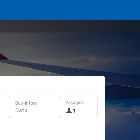
Pasageri
Dus-întors
Data
1