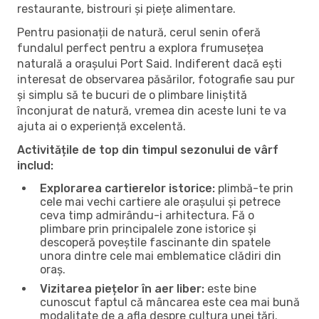
restaurante, bistrouri și piețe alimentare.
Pentru pasionații de natură, cerul senin oferă
fundalul perfect pentru a explora frumusețea
naturală a orașului Port Said. Indiferent dacă ești
interesat de observarea păsărilor, fotografie sau pur
și simplu să te bucuri de o plimbare liniștită
înconjurat de natură, vremea din aceste luni te va
ajuta ai o experiență excelentă.
Activitățile de top din timpul sezonului de vârf
includ:
Explorarea cartierelor istorice:
plimbă-te prin
cele mai vechi cartiere ale orașului și petrece
ceva timp admirându-i arhitectura. Fă o
plimbare prin principalele zone istorice și
descoperă poveștile fascinante din spatele
unora dintre cele mai emblematice clădiri din
oraș.
Vizitarea piețelor în aer liber:
este bine
cunoscut faptul că mâncarea este cea mai bună
modalitate de a afla despre cultura unei țări.