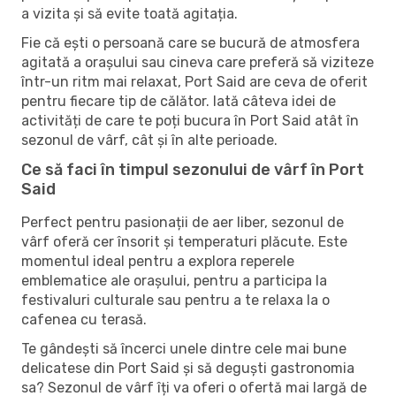
a vizita și să evite toată agitația.
Fie că ești o persoană care se bucură de atmosfera
agitată a orașului sau cineva care preferă să viziteze
într-un ritm mai relaxat, Port Said are ceva de oferit
pentru fiecare tip de călător. Iată câteva idei de
activități de care te poți bucura în Port Said atât în ​​
sezonul de vârf, cât și în alte perioade.
Ce să faci în timpul sezonului de vârf în Port
Said
Perfect pentru pasionații de aer liber, sezonul de
vârf oferă cer însorit și temperaturi plăcute. Este
momentul ideal pentru a explora reperele
emblematice ale orașului, pentru a participa la
festivaluri culturale sau pentru a te relaxa la o
cafenea cu terasă.
Te gândești să încerci unele dintre cele mai bune
delicatese din Port Said și să deguști gastronomia
sa? Sezonul de vârf îți va oferi o ofertă mai largă de