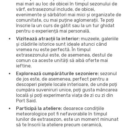
mai mari au loc de obicei în timpul sezonului de
vârf, extrasezonul include, de obicei,
evenimente și sărbători mai mici și organizate de
comunitate, cu mai puține aglomerații. Te poți
înscrie la un curs de gătit sau la un tur ghidat
pentru o experiență mai personală.
Vizitează atracții la interior:
muzeele, galeriile
și clădirile istorice sunt ideale atunci când
vremea nu este perfectă. În timpul
extrasezonului este, de asemenea, destul de
comun ca aceste unități să aibă oferte mai
ieftine.
Explorează cumpărăturile sezoniere:
sezonul
de jos este, de asemenea, perfect pentru a
descoperi piețele locale interioare, de unde poți
cumpăra suveniruri unice, poți gusta mâncarea
locală și poți experimenta viața de zi cu zi din
Port Said.
Participă la ateliere:
deoarece condițiile
meteorologice pot fi nefavorabile în timpul
lunilor de extrasezon, este un moment minunat
să te înscrii la ateliere precum ceramică,