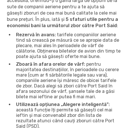
accesibilă, oferindu-ți o gamă largă de opțiuni de la
sute de companii aeriene pentru a te ajuta să
găsești zboruri de cea mai bună calitate la cele mai
bune prețuri. În plus, iată și
5 sfaturi utile pentru a
economisi bani la următorul zbor către Port Said
:
Rezervă în avans:
tarifele companiilor aeriene
tind să crească pe măsură ce se apropie data de
plecare, mai ales în perioadele de vârf de
călătorie. Obținerea biletelor de avion din timp te
poate ajuta să găsești oferte mai bune.
Zboară în afara orelor de vârf:
pentru
majoritatea destinațiilor, în perioadele cu cerere
mare (cum ar fi sărbătorile legale sau vara),
companiile aeriene își măresc de obicei tarifele
de zbor. Dacă alegi să zbori către Port Said în
afara sezonului de vârf, șansele tale de a găsi
bilete mai ieftine ar putea fi mai mari.
Utilizează opțiunea „Alegere inteligentă”:
această funcție îți permite să găsești cel mai
ieftin și mai convenabil zbor din lista de
rezultate atunci când cauți zboruri către Port
Said (PSD).