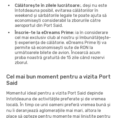
Călătorește în zilele lucrătoare:
, deși nu este
întotdeauna posibil, evitarea călătoriilor în
weekend și sărbătorile legale te poate ajuta să
economisești considerabil la zborurile către
aeroportul din Port Said.
Înscrie-te la eDreams Prime:
ia în considerare
cel mai exclusiv club al nostru și îmbunătățește-
ți experiența de călătorie. eDreams Prime îți va
permite să economisești sute de RON la
următoarele bilete de avion. Încearcă acum
proba noastră gratuită de 15 zile când rezervi
zborul.
Cel mai bun moment pentru a vizita Port
Said
Momentul ideal pentru a vizita Port Said depinde
întotdeauna de activitățile preferate și de vremea
locală. În timp ce unii oameni preferă vremea bună și
nu îi deranjează aglomerațiile mai mari, altora le
place să opteze pentru momente mai liniștite pentru