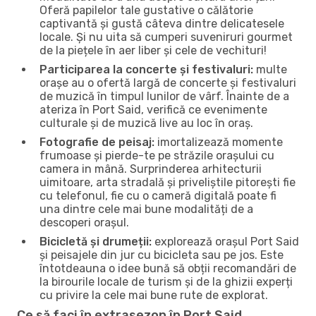
Oferă papilelor tale gustative o călătorie
captivantă și gustă câteva dintre delicatesele
locale. Și nu uita să cumperi suveniruri gourmet
de la piețele în aer liber și cele de vechituri!
Participarea la concerte și festivaluri:
multe
orașe au o ofertă largă de concerte și festivaluri
de muzică în timpul lunilor de vârf. Înainte de a
ateriza în Port Said, verifică ce evenimente
culturale și de muzică live au loc în oraș.
Fotografie de peisaj:
imortalizează momente
frumoase și pierde-te pe străzile orașului cu
camera in mână. Surprinderea arhitecturii
uimitoare, arta stradală și priveliștile pitorești fie
cu telefonul, fie cu o cameră digitală poate fi
una dintre cele mai bune modalități de a
descoperi orașul.
Bicicletă și drumeții:
explorează orașul Port Said
și peisajele din jur cu bicicleta sau pe jos. Este
întotdeauna o idee bună să obții recomandări de
la birourile locale de turism și de la ghizii experți
cu privire la cele mai bune rute de explorat.
Ce să faci în extrasezon în Port Said