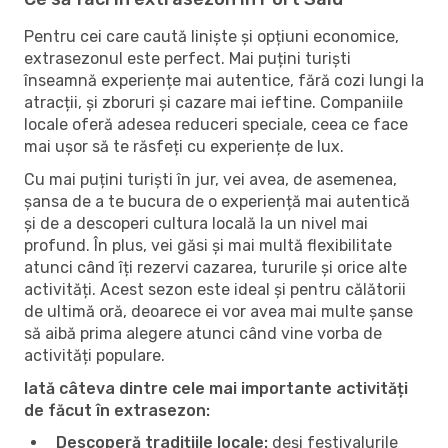
Pentru cei care caută liniște și opțiuni economice,
extrasezonul este perfect. Mai puțini turiști
înseamnă experiențe mai autentice, fără cozi lungi la
atracții, și zboruri și cazare mai ieftine. Companiile
locale oferă adesea reduceri speciale, ceea ce face
mai ușor să te răsfeți cu experiențe de lux.
Cu mai puțini turiști în jur, vei avea, de asemenea,
șansa de a te bucura de o experiență mai autentică
și de a descoperi cultura locală la un nivel mai
profund. În plus, vei găsi și mai multă flexibilitate
atunci când îți rezervi cazarea, tururile și orice alte
activități. Acest sezon este ideal și pentru călătorii
de ultimă oră, deoarece ei vor avea mai multe șanse
să aibă prima alegere atunci când vine vorba de
activități populare.
Iată câteva dintre cele mai importante activități
de făcut în extrasezon:
Descoperă tradițiile locale:
deși festivalurile