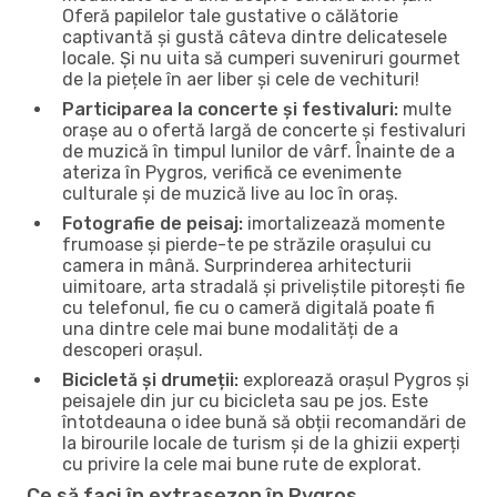
Oferă papilelor tale gustative o călătorie
captivantă și gustă câteva dintre delicatesele
locale. Și nu uita să cumperi suveniruri gourmet
de la piețele în aer liber și cele de vechituri!
Participarea la concerte și festivaluri:
multe
orașe au o ofertă largă de concerte și festivaluri
de muzică în timpul lunilor de vârf. Înainte de a
ateriza în Pygros, verifică ce evenimente
culturale și de muzică live au loc în oraș.
Fotografie de peisaj:
imortalizează momente
frumoase și pierde-te pe străzile orașului cu
camera in mână. Surprinderea arhitecturii
uimitoare, arta stradală și priveliștile pitorești fie
cu telefonul, fie cu o cameră digitală poate fi
una dintre cele mai bune modalități de a
descoperi orașul.
Bicicletă și drumeții:
explorează orașul Pygros și
peisajele din jur cu bicicleta sau pe jos. Este
întotdeauna o idee bună să obții recomandări de
la birourile locale de turism și de la ghizii experți
cu privire la cele mai bune rute de explorat.
Ce să faci în extrasezon în Pygros