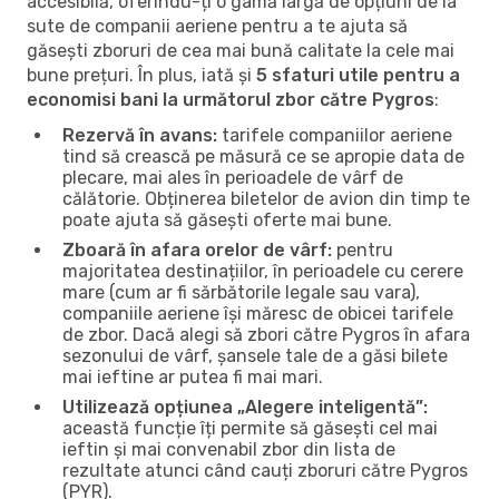
accesibilă, oferindu-ți o gamă largă de opțiuni de la
sute de companii aeriene pentru a te ajuta să
găsești zboruri de cea mai bună calitate la cele mai
bune prețuri. În plus, iată și
5 sfaturi utile pentru a
economisi bani la următorul zbor către Pygros
:
Rezervă în avans:
tarifele companiilor aeriene
tind să crească pe măsură ce se apropie data de
plecare, mai ales în perioadele de vârf de
călătorie. Obținerea biletelor de avion din timp te
poate ajuta să găsești oferte mai bune.
Zboară în afara orelor de vârf:
pentru
majoritatea destinațiilor, în perioadele cu cerere
mare (cum ar fi sărbătorile legale sau vara),
companiile aeriene își măresc de obicei tarifele
de zbor. Dacă alegi să zbori către Pygros în afara
sezonului de vârf, șansele tale de a găsi bilete
mai ieftine ar putea fi mai mari.
Utilizează opțiunea „Alegere inteligentă”:
această funcție îți permite să găsești cel mai
ieftin și mai convenabil zbor din lista de
rezultate atunci când cauți zboruri către Pygros
(PYR).