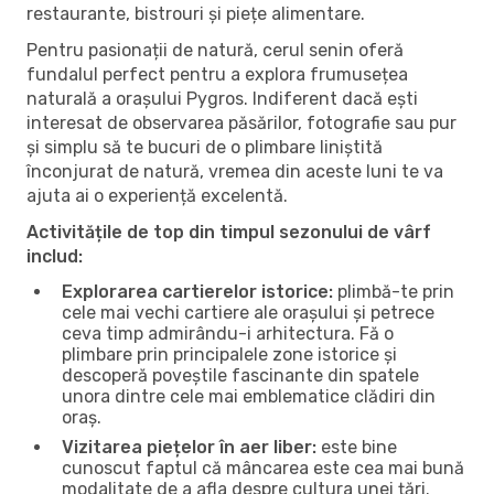
restaurante, bistrouri și piețe alimentare.
Pentru pasionații de natură, cerul senin oferă
fundalul perfect pentru a explora frumusețea
naturală a orașului Pygros. Indiferent dacă ești
interesat de observarea păsărilor, fotografie sau pur
și simplu să te bucuri de o plimbare liniștită
înconjurat de natură, vremea din aceste luni te va
ajuta ai o experiență excelentă.
Activitățile de top din timpul sezonului de vârf
includ:
Explorarea cartierelor istorice:
plimbă-te prin
cele mai vechi cartiere ale orașului și petrece
ceva timp admirându-i arhitectura. Fă o
plimbare prin principalele zone istorice și
descoperă poveștile fascinante din spatele
unora dintre cele mai emblematice clădiri din
oraș.
Vizitarea piețelor în aer liber:
este bine
cunoscut faptul că mâncarea este cea mai bună
modalitate de a afla despre cultura unei țări.