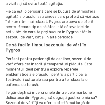
a vizita și să evite toată agitația.
Fie că ești o persoană care se bucură de atmosfera
agitată a orașului sau cineva care preferă să viziteze
într-un ritm mai relaxat, Pygros are ceva de oferit
pentru fiecare tip de călător. Iată câteva idei de
activități de care te poți bucura în Pygros atât în ​​
sezonul de vârf, cât și în alte perioade.
Ce să faci în timpul sezonului de vârf în
Pygros
Perfect pentru pasionații de aer liber, sezonul de
vârf oferă cer însorit și temperaturi plăcute. Este
momentul ideal pentru a explora reperele
emblematice ale orașului, pentru a participa la
festivaluri culturale sau pentru a te relaxa la o
cafenea cu terasă.
Te gândești să încerci unele dintre cele mai bune
delicatese din Pygros și să deguști gastronomia sa?
Sezonul de vârf îți va oferi o ofertă mai largă de