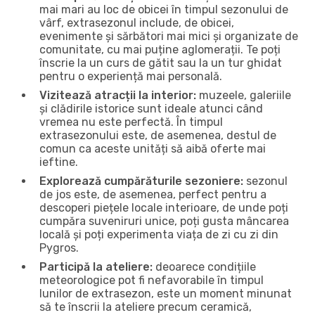
mai mari au loc de obicei în timpul sezonului de
vârf, extrasezonul include, de obicei,
evenimente și sărbători mai mici și organizate de
comunitate, cu mai puține aglomerații. Te poți
înscrie la un curs de gătit sau la un tur ghidat
pentru o experiență mai personală.
Vizitează atracții la interior:
muzeele, galeriile
și clădirile istorice sunt ideale atunci când
vremea nu este perfectă. În timpul
extrasezonului este, de asemenea, destul de
comun ca aceste unități să aibă oferte mai
ieftine.
Explorează cumpărăturile sezoniere:
sezonul
de jos este, de asemenea, perfect pentru a
descoperi piețele locale interioare, de unde poți
cumpăra suveniruri unice, poți gusta mâncarea
locală și poți experimenta viața de zi cu zi din
Pygros.
Participă la ateliere:
deoarece condițiile
meteorologice pot fi nefavorabile în timpul
lunilor de extrasezon, este un moment minunat
să te înscrii la ateliere precum ceramică,