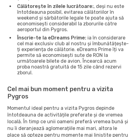
Călătorește în zilele lucrătoare:
, deși nu este
întotdeauna posibil, evitarea călătoriilor în
weekend și sărbătorile legale te poate ajuta să
economisești considerabil la zborurile către
aeroportul din Pygros.
Înscrie-te la eDreams Prime:
ia în considerare
cel mai exclusiv club al nostru și îmbunătățește-
ți experiența de călătorie. eDreams Prime îți va
permite să economisești sute de RON la
următoarele bilete de avion. Încearcă acum
proba noastră gratuită de 15 zile când rezervi
zborul.
Cel mai bun moment pentru a vizita
Pygros
Momentul ideal pentru a vizita Pygros depinde
întotdeauna de activitățile preferate și de vremea
locală. În timp ce unii oameni preferă vremea bună și
nu îi deranjează aglomerațiile mai mari, altora le
place să opteze pentru momente mai liniștite pentru