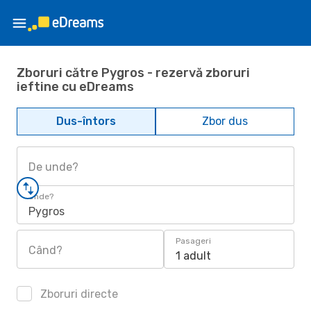
Zboruri către Pygros - rezervă zboruri
ieftine cu eDreams
Dus-întors
Zbor dus
De unde?
Unde?
Pygros
Pasageri
Când?
1 adult
Zboruri directe