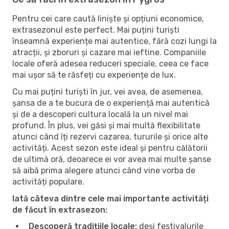
Pentru cei care caută liniște și opțiuni economice,
extrasezonul este perfect. Mai puțini turiști
înseamnă experiențe mai autentice, fără cozi lungi la
atracții, și zboruri și cazare mai ieftine. Companiile
locale oferă adesea reduceri speciale, ceea ce face
mai ușor să te răsfeți cu experiențe de lux.
Cu mai puțini turiști în jur, vei avea, de asemenea,
șansa de a te bucura de o experiență mai autentică
și de a descoperi cultura locală la un nivel mai
profund. În plus, vei găsi și mai multă flexibilitate
atunci când îți rezervi cazarea, tururile și orice alte
activități. Acest sezon este ideal și pentru călătorii
de ultimă oră, deoarece ei vor avea mai multe șanse
să aibă prima alegere atunci când vine vorba de
activități populare.
Iată câteva dintre cele mai importante activități
de făcut în extrasezon:
Descoperă tradițiile locale:
deși festivalurile