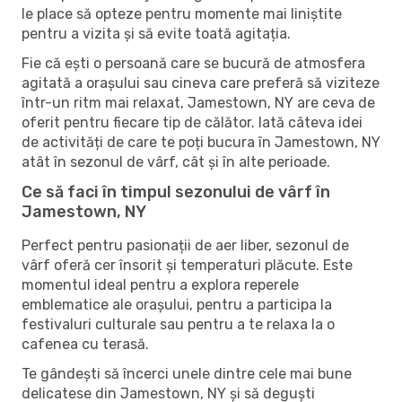
le place să opteze pentru momente mai liniștite
pentru a vizita și să evite toată agitația.
Fie că ești o persoană care se bucură de atmosfera
agitată a orașului sau cineva care preferă să viziteze
într-un ritm mai relaxat, Jamestown, NY are ceva de
oferit pentru fiecare tip de călător. Iată câteva idei
de activități de care te poți bucura în Jamestown, NY
atât în ​​sezonul de vârf, cât și în alte perioade.
Ce să faci în timpul sezonului de vârf în
Jamestown, NY
Perfect pentru pasionații de aer liber, sezonul de
vârf oferă cer însorit și temperaturi plăcute. Este
momentul ideal pentru a explora reperele
emblematice ale orașului, pentru a participa la
festivaluri culturale sau pentru a te relaxa la o
cafenea cu terasă.
Te gândești să încerci unele dintre cele mai bune
delicatese din Jamestown, NY și să deguști