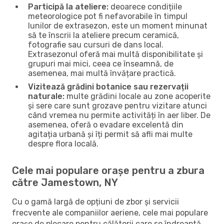
Participă la ateliere:
deoarece condițiile
meteorologice pot fi nefavorabile în timpul
lunilor de extrasezon, este un moment minunat
să te înscrii la ateliere precum ceramică,
fotografie sau cursuri de dans local.
Extrasezonul oferă mai multă disponibilitate și
grupuri mai mici, ceea ce înseamnă, de
asemenea, mai multă învățare practică.
Vizitează grădini botanice sau rezervații
naturale:
multe grădini locale au zone acoperite
și sere care sunt grozave pentru vizitare atunci
când vremea nu permite activități în aer liber. De
asemenea, oferă o evadare excelentă din
agitația urbană și îți permit să afli mai multe
despre flora locală.
Cele mai populare orașe pentru a zbura
către Jamestown, NY
Cu o gamă largă de opțiuni de zbor și servicii
frecvente ale companiilor aeriene, cele mai populare
orașe de plecare pentru călătorii care se îndreaptă