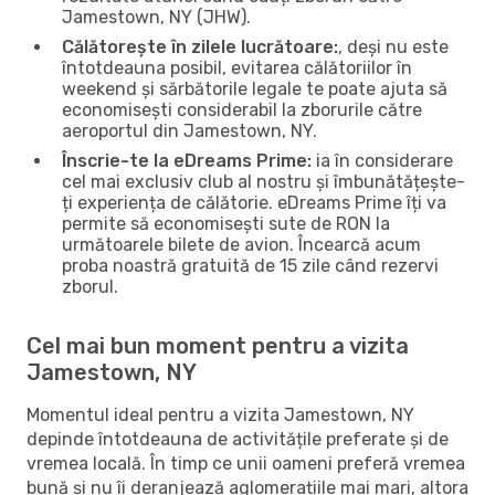
Jamestown, NY (JHW).
Călătorește în zilele lucrătoare:
, deși nu este
întotdeauna posibil, evitarea călătoriilor în
weekend și sărbătorile legale te poate ajuta să
economisești considerabil la zborurile către
aeroportul din Jamestown, NY.
Înscrie-te la eDreams Prime:
ia în considerare
cel mai exclusiv club al nostru și îmbunătățește-
ți experiența de călătorie. eDreams Prime îți va
permite să economisești sute de RON la
următoarele bilete de avion. Încearcă acum
proba noastră gratuită de 15 zile când rezervi
zborul.
Cel mai bun moment pentru a vizita
Jamestown, NY
Momentul ideal pentru a vizita Jamestown, NY
depinde întotdeauna de activitățile preferate și de
vremea locală. În timp ce unii oameni preferă vremea
bună și nu îi deranjează aglomerațiile mai mari, altora