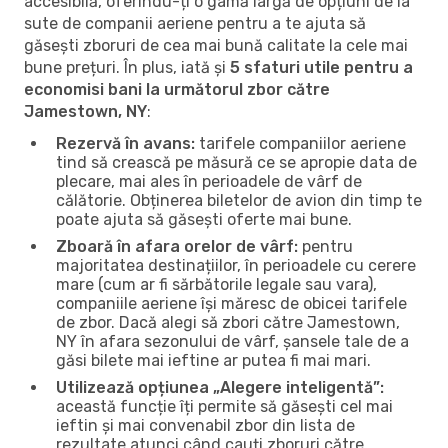
accesibilă, oferindu-ți o gamă largă de opțiuni de la
sute de companii aeriene pentru a te ajuta să
găsești zboruri de cea mai bună calitate la cele mai
bune prețuri. În plus, iată și
5 sfaturi utile pentru a
economisi bani la următorul zbor către
Jamestown, NY
:
Rezervă în avans:
tarifele companiilor aeriene
tind să crească pe măsură ce se apropie data de
plecare, mai ales în perioadele de vârf de
călătorie. Obținerea biletelor de avion din timp te
poate ajuta să găsești oferte mai bune.
Zboară în afara orelor de vârf:
pentru
majoritatea destinațiilor, în perioadele cu cerere
mare (cum ar fi sărbătorile legale sau vara),
companiile aeriene își măresc de obicei tarifele
de zbor. Dacă alegi să zbori către Jamestown,
NY în afara sezonului de vârf, șansele tale de a
găsi bilete mai ieftine ar putea fi mai mari.
Utilizează opțiunea „Alegere inteligentă”:
această funcție îți permite să găsești cel mai
ieftin și mai convenabil zbor din lista de
rezultate atunci când cauți zboruri către