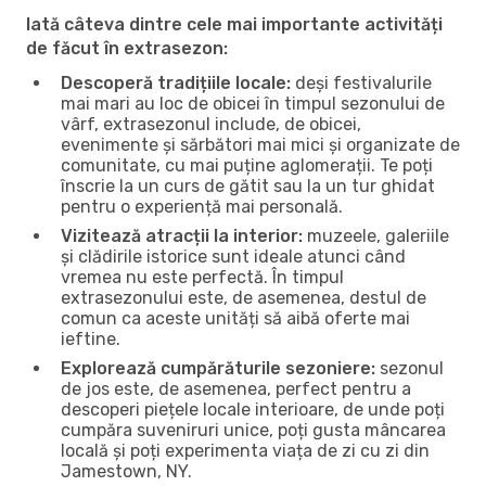
Iată câteva dintre cele mai importante activități
de făcut în extrasezon:
Descoperă tradițiile locale:
deși festivalurile
mai mari au loc de obicei în timpul sezonului de
vârf, extrasezonul include, de obicei,
evenimente și sărbători mai mici și organizate de
comunitate, cu mai puține aglomerații. Te poți
înscrie la un curs de gătit sau la un tur ghidat
pentru o experiență mai personală.
Vizitează atracții la interior:
muzeele, galeriile
și clădirile istorice sunt ideale atunci când
vremea nu este perfectă. În timpul
extrasezonului este, de asemenea, destul de
comun ca aceste unități să aibă oferte mai
ieftine.
Explorează cumpărăturile sezoniere:
sezonul
de jos este, de asemenea, perfect pentru a
descoperi piețele locale interioare, de unde poți
cumpăra suveniruri unice, poți gusta mâncarea
locală și poți experimenta viața de zi cu zi din
Jamestown, NY.