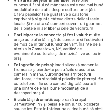
Vizitarea piețelor în aer liber:
este bine
cunoscut faptul că mâncarea este cea mai bună
modalitate de a afla despre cultura unei țări.
Oferă papilelor tale gustative o călătorie
captivantă și gustă câteva dintre delicatesele
locale. Și nu uita să cumperi suveniruri gourmet
de la piețele în aer liber și cele de vechituri!
Participarea la concerte și festivaluri:
multe
orașe au o ofertă largă de concerte și festivaluri
de muzică în timpul lunilor de vârf. Înainte de a
ateriza în Jamestown, NY, verifică ce
evenimente culturale și de muzică live au loc în
oraș.
Fotografie de peisaj:
imortalizează momente
frumoase și pierde-te pe străzile orașului cu
camera in mână. Surprinderea arhitecturii
uimitoare, arta stradală și priveliștile pitorești fie
cu telefonul, fie cu o cameră digitală poate fi
una dintre cele mai bune modalități de a
descoperi orașul.
Bicicletă și drumeții:
explorează orașul
Jamestown, NY și peisajele din jur cu bicicleta
sau pe jos. Este întotdeauna o idee bună să obții