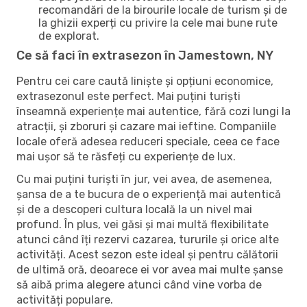
recomandări de la birourile locale de turism și de
la ghizii experți cu privire la cele mai bune rute
de explorat.
Ce să faci în extrasezon în Jamestown, NY
Pentru cei care caută liniște și opțiuni economice,
extrasezonul este perfect. Mai puțini turiști
înseamnă experiențe mai autentice, fără cozi lungi la
atracții, și zboruri și cazare mai ieftine. Companiile
locale oferă adesea reduceri speciale, ceea ce face
mai ușor să te răsfeți cu experiențe de lux.
Cu mai puțini turiști în jur, vei avea, de asemenea,
șansa de a te bucura de o experiență mai autentică
și de a descoperi cultura locală la un nivel mai
profund. În plus, vei găsi și mai multă flexibilitate
atunci când îți rezervi cazarea, tururile și orice alte
activități. Acest sezon este ideal și pentru călătorii
de ultimă oră, deoarece ei vor avea mai multe șanse
să aibă prima alegere atunci când vine vorba de
activități populare.