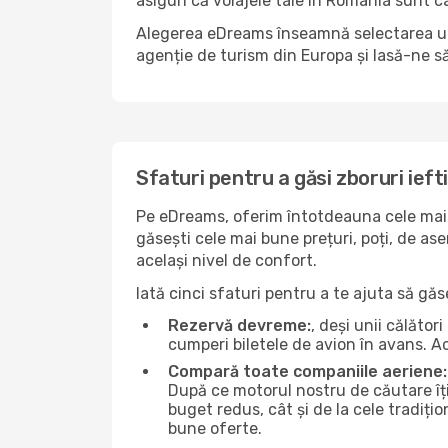
asiguri că voiajele tale în România sunt câ
Alegerea eDreams înseamnă selectarea unui 
agenție de turism din Europa și lasă-ne s
Sfaturi pentru a găsi zboruri ieft
Pe eDreams, oferim întotdeauna cele mai b
găsești cele mai bune prețuri, poți, de as
același nivel de confort.
Iată cinci sfaturi pentru a te ajuta să gă
Rezervă devreme:
, deși unii călăto
cumperi biletele de avion în avans. Ace
Compară toate companiile aeriene:
După ce motorul nostru de căutare îți
buget redus, cât și de la cele tradițio
bune oferte.