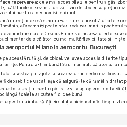
a face rezervarea:
cele mai accesibile zile pentru a găsi zbor
d și călătoriile în sezonul de vârf vin de obicei cu prețuri mai
ezonului pentru a economisi mai mult.
acă intenționezi să stai într-un hotel, consultă ofertele noa
 România, eDreams îți poate oferi reduceri mari la pachetul t
devenind membru eDreams Prime, vei accesa oferte excelente 
uplimentar de a călători cu mai multă flexibilitate și liniște
la aeroportul Milano la aeroportul București
pe această rută și, de obicei, vei avea acces la diferite tipu
referințe. Pentru a-ți îmbunătăți și mai mult călătoria, ia în 
tului:
acestea pot ajuta la crearea unui mediu mai liniștit, ca
 fi deosebit de uscat, așa că asigură-te că rămâi hidratat p
te-te la spațiul pentru picioare și la apropierea de facilită
loc lângă toalete ar putea fi o idee bună.
-te pentru a îmbunătăți circulația picioarelor în timpul zboru