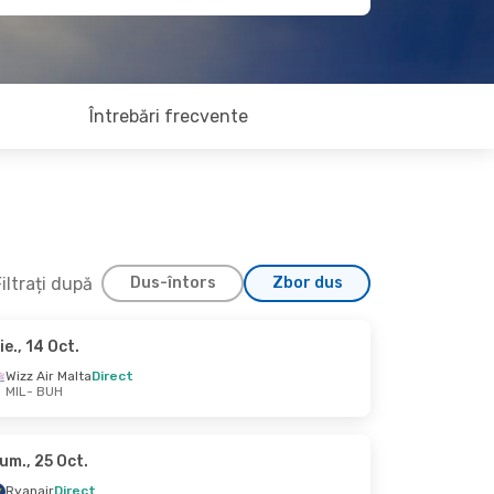
Întrebări frecvente
iltrați după
Dus-întors
Zbor dus
ie., 14 Oct.
e., 28 Oct.
Wizz Air Malta
Direct
MIL
- BUH
ct
ct
um., 25 Oct.
Ryanair
Direct