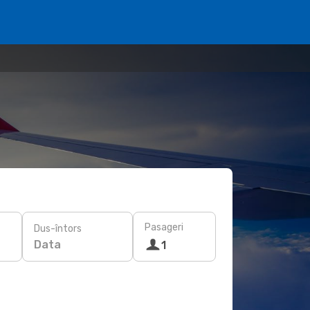
Pasageri
Dus-întors
Data
1