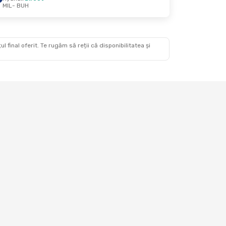
MIL
- BUH
., 19 Aug.
ct
ct
 final oferit. Te rugăm să reții că disponibilitatea și