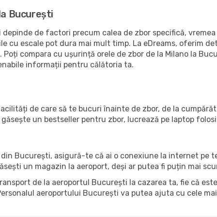
la București
 depinde de factori precum calea de zbor specifică, vremea și
rile cu escale pot dura mai mult timp. La eDreams, oferim det
. Poți compara cu ușurință orele de zbor de la Milano la Buc
enabile informații pentru călătoria ta.
acilități de care să te bucuri înainte de zbor, de la cumpără
găsește un bestseller pentru zbor, lucrează pe laptop folos
l din București, asigură-te că ai o conexiune la internet pe 
găsești un magazin la aeroport, deși ar putea fi puțin mai sc
transport de la aeroportul București la cazarea ta, fie că est
ersonalul aeroportului București va putea ajuta cu cele mai 