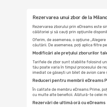
Rezervarea unui zbor de la Milano
Rezervarea zborului prin eDreams este simp
călătoriei și să cauți prin opțiunile dispo
Oferim, de asemenea, o opțiune „Alegere i
căutării. De asemenea, poți aplica filtre 
Modificări ale prețului zborurilor tal
Tarifele de zbor sunt stabilite folosind un
tău poate varia în timpul procesului de re
imediat ce găsești un bilet de avion care
Reduceri pentru membrii eDreams 
În calitate de membru eDreams Prime, poți 
cu multe alte beneficii. Alătură-te celei
Rezervări de ultimă oră cu eDreams