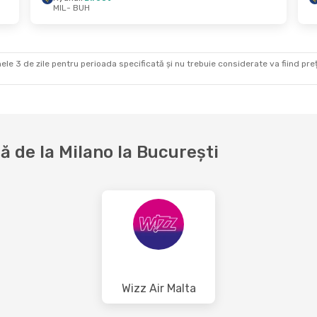
MIL
- BUH
Oct.
- Vin., 9 Oct.
Mie., 19 Aug.
- Mie
ir
Direct
Wizz Air Malta
Dire
BUH
MIL
- BUH
ir
Direct
Wizz Air Malta
Dire
MIL
BUH
- MIL
ele 3 de zile pentru perioada specificată și nu trebuie considerate va fiind prețul
 de la Milano la București
Wizz Air Malta