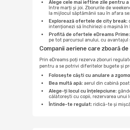
Alege cele mai ieftine zile pentru 
între marți și joi. Zborurile de weeken
la mijlocul săptămânii sau în afara s
Explorează ofertele de city break:
d
intenționezi să închiriezi o mașină în
Profită de ofertele eDreams Prime:
pe tot parcursul anului, cu avantajul s
Companii aeriene care zboară de 
Prin eDreams poți rezerva zboruri regulate 
pentru a se potrivi diferitelor bugete și p
Folosește căști cu anulare a zgomo
Bea multă apă:
aerul din cabină poate
Alege-ți locul cu înțelepciune:
gândeș
călătorești cu copii, rezervarea unui 
Întinde-te regulat:
ridică-te și mișcă