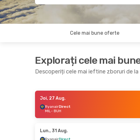
Cele mai bune oferte
Explorați cele mai bun
Descoperiți cele mai ieftine zboruri de la
Joi, 27 Aug.
Sâm., 12 Sept.
- Mar., 15 Sept.
Vin., 25
Ryanair
Direct
MIL
- BUH
Ryanair
Direct
Ryana
MIL
- BUH
MIL
- 
Ryanair
Direct
Ryana
BUH
- MIL
BUH
- 
Lun., 31 Aug.
Ryanair
Direct