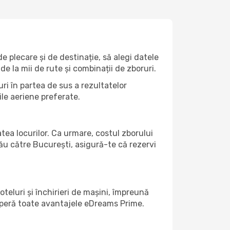
 plecare și de destinație, să alegi datele
de la mii de rute și combinații de zboruri.
ri în partea de sus a rezultatelor
ile aeriene preferate.
atea locurilor. Ca urmare, costul zborului
tău către București, asigură-te că rezervi
teluri și închirieri de mașini, împreună
coperă toate avantajele eDreams Prime.