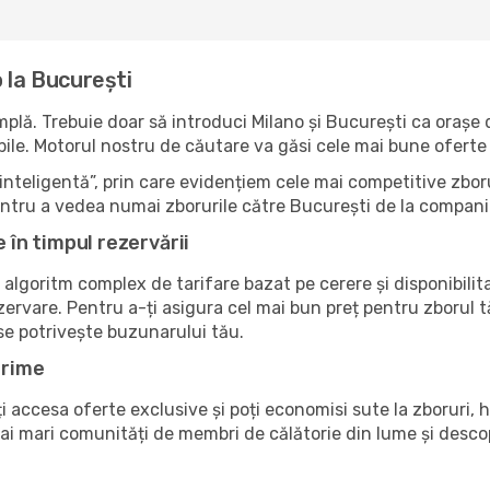
 la București
lă. Trebuie doar să introduci Milano și București ca orașe de
nibile. Motorul nostru de căutare va găsi cele mai bune oferte 
nteligentă”, prin care evidențiem cele mai competitive zboru
pentru a vedea numai zborurile către București de la compani
e în timpul rezervării
 algoritm complex de tarifare bazat pe cerere și disponibilit
zervare. Pentru a-ți asigura cel mai bun preț pentru zborul 
 se potrivește buzunarului tău.
Prime
accesa oferte exclusive și poți economisi sute la zboruri, ho
 mai mari comunități de membri de călătorie din lume și des