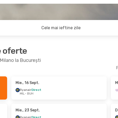
Cele mai ieftine zile
e oferte
 Milano la București
F
Mie., 16 Sept.
M
 Sept.
- Mar., 29 Sept.
Dum., 25 Oct.
- Mi
Ryanair
Direct
MIL
- BUH
ir
Direct
Wizz Air Malta
Dire
BUH
MIL
- BUH
ir
Direct
Wizz Air Malta
Dire
MIL
BUH
- MIL
Mie., 23 Sept.
D
Ryanair
Direct