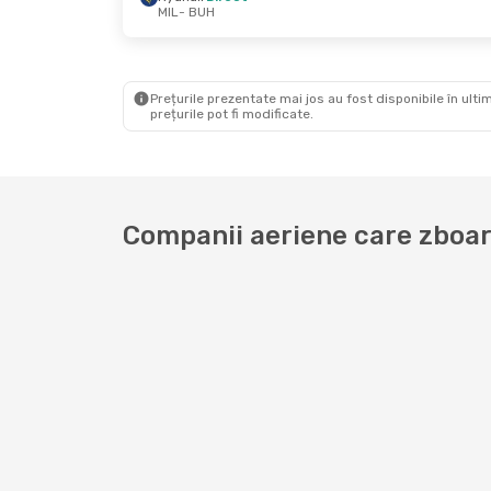
MIL
- BUH
Sâm., 5 Sept.
- Lun., 7 Sept.
Vin., 9 
Wizz Air Malta
Direct
Ryana
MIL
- BUH
MIL
- 
Wizz Air Malta
Direct
Ryana
BUH
- MIL
BUH
- 
Prețurile prezentate mai jos au fost disponibile în ultim
prețurile pot fi modificate.
Companii aeriene care zboară