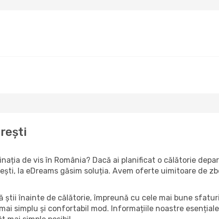
rești
tinația de vis în România? Dacă ai planificat o călătorie dep
curești, la eDreams găsim soluția. Avem oferte uimitoare de zb
să știi înainte de călătorie, împreună cu cele mai bune sfatur
 mai simplu și confortabil mod. Informațiile noastre esențiale 