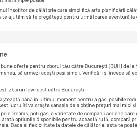
t mai simple posibil.
însoțitor de călătorie care simplifică arta planificării căl
ă te ajutăm să te pregătești pentru următoarea aventură la c
ine
une oferte pentru zborul tău către București (BUH) de la Mi
emenea, să urmezi acești pași simpli. Verifică-i și începe să 
sești zboruri low-cost către București :
ri așteaptă până în ultimul moment pentru a găsi posibile re
st lucru îți va crește șansele de a obține prețuri mai mici și 
pe eDreams, poți găsi o varietate de companii aeriene care o
 arată opțiunile disponibile pentru această rută, compară pr
nale. Daca ai flexibilitate la datele de călătorie, asta te po