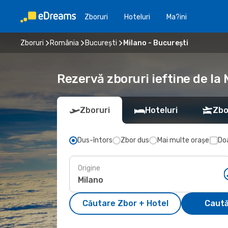
Zboruri
Hoteluri
Ma?ini
Zboruri
România
București
Milano - București
Rezervă zboruri ieftine de la 
Zboruri
Hoteluri
Zbo
Dus-întors
Zbor dus
Mai multe orașe
Doa
Origine
Căutare Zbor + Hotel
Caută