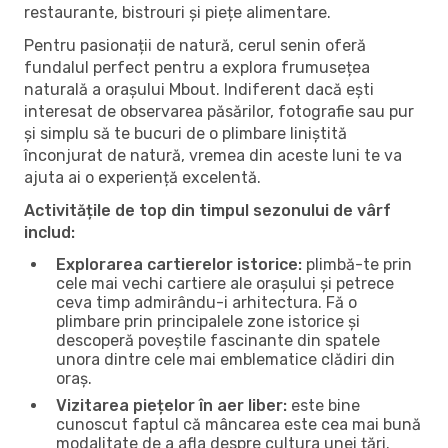
restaurante, bistrouri și piețe alimentare.
Pentru pasionații de natură, cerul senin oferă
fundalul perfect pentru a explora frumusețea
naturală a orașului Mbout. Indiferent dacă ești
interesat de observarea păsărilor, fotografie sau pur
și simplu să te bucuri de o plimbare liniștită
înconjurat de natură, vremea din aceste luni te va
ajuta ai o experiență excelentă.
Activitățile de top din timpul sezonului de vârf
includ:
Explorarea cartierelor istorice:
plimbă-te prin
cele mai vechi cartiere ale orașului și petrece
ceva timp admirându-i arhitectura. Fă o
plimbare prin principalele zone istorice și
descoperă poveștile fascinante din spatele
unora dintre cele mai emblematice clădiri din
oraș.
Vizitarea piețelor în aer liber:
este bine
cunoscut faptul că mâncarea este cea mai bună
modalitate de a afla despre cultura unei țări.