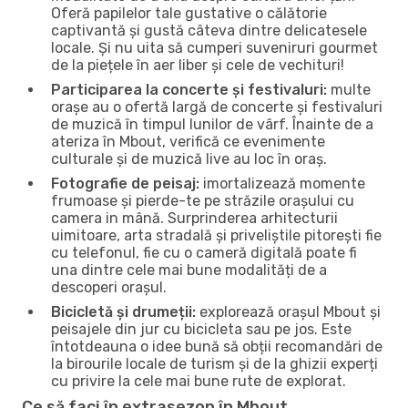
Oferă papilelor tale gustative o călătorie
captivantă și gustă câteva dintre delicatesele
locale. Și nu uita să cumperi suveniruri gourmet
de la piețele în aer liber și cele de vechituri!
Participarea la concerte și festivaluri:
multe
orașe au o ofertă largă de concerte și festivaluri
de muzică în timpul lunilor de vârf. Înainte de a
ateriza în Mbout, verifică ce evenimente
culturale și de muzică live au loc în oraș.
Fotografie de peisaj:
imortalizează momente
frumoase și pierde-te pe străzile orașului cu
camera in mână. Surprinderea arhitecturii
uimitoare, arta stradală și priveliștile pitorești fie
cu telefonul, fie cu o cameră digitală poate fi
una dintre cele mai bune modalități de a
descoperi orașul.
Bicicletă și drumeții:
explorează orașul Mbout și
peisajele din jur cu bicicleta sau pe jos. Este
întotdeauna o idee bună să obții recomandări de
la birourile locale de turism și de la ghizii experți
cu privire la cele mai bune rute de explorat.
Ce să faci în extrasezon în Mbout