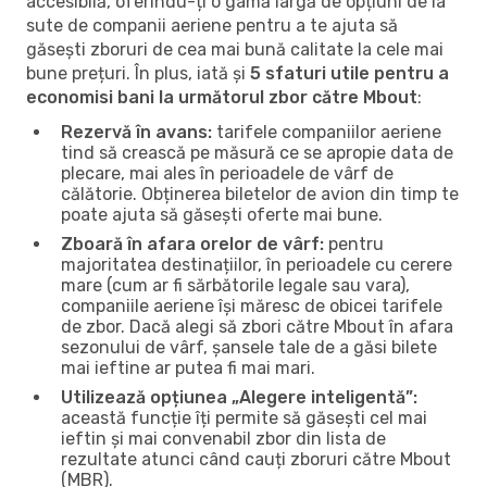
accesibilă, oferindu-ți o gamă largă de opțiuni de la
sute de companii aeriene pentru a te ajuta să
găsești zboruri de cea mai bună calitate la cele mai
bune prețuri. În plus, iată și
5 sfaturi utile pentru a
economisi bani la următorul zbor către Mbout
:
Rezervă în avans:
tarifele companiilor aeriene
tind să crească pe măsură ce se apropie data de
plecare, mai ales în perioadele de vârf de
călătorie. Obținerea biletelor de avion din timp te
poate ajuta să găsești oferte mai bune.
Zboară în afara orelor de vârf:
pentru
majoritatea destinațiilor, în perioadele cu cerere
mare (cum ar fi sărbătorile legale sau vara),
companiile aeriene își măresc de obicei tarifele
de zbor. Dacă alegi să zbori către Mbout în afara
sezonului de vârf, șansele tale de a găsi bilete
mai ieftine ar putea fi mai mari.
Utilizează opțiunea „Alegere inteligentă”:
această funcție îți permite să găsești cel mai
ieftin și mai convenabil zbor din lista de
rezultate atunci când cauți zboruri către Mbout
(MBR).