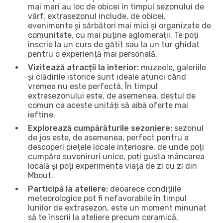
mai mari au loc de obicei în timpul sezonului de
vârf, extrasezonul include, de obicei,
evenimente și sărbători mai mici și organizate de
comunitate, cu mai puține aglomerații. Te poți
înscrie la un curs de gătit sau la un tur ghidat
pentru o experiență mai personală.
Vizitează atracții la interior:
muzeele, galeriile
și clădirile istorice sunt ideale atunci când
vremea nu este perfectă. În timpul
extrasezonului este, de asemenea, destul de
comun ca aceste unități să aibă oferte mai
ieftine.
Explorează cumpărăturile sezoniere:
sezonul
de jos este, de asemenea, perfect pentru a
descoperi piețele locale interioare, de unde poți
cumpăra suveniruri unice, poți gusta mâncarea
locală și poți experimenta viața de zi cu zi din
Mbout.
Participă la ateliere:
deoarece condițiile
meteorologice pot fi nefavorabile în timpul
lunilor de extrasezon, este un moment minunat
să te înscrii la ateliere precum ceramică,