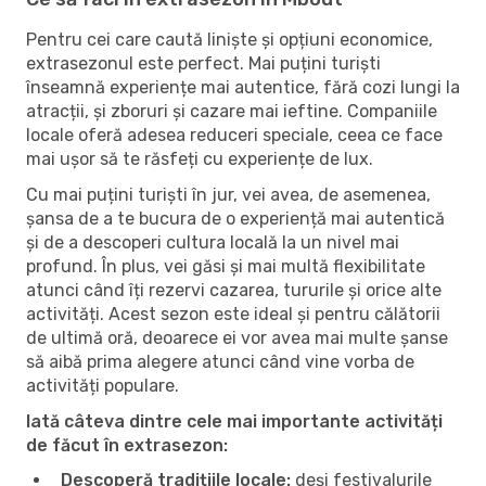
Pentru cei care caută liniște și opțiuni economice,
extrasezonul este perfect. Mai puțini turiști
înseamnă experiențe mai autentice, fără cozi lungi la
atracții, și zboruri și cazare mai ieftine. Companiile
locale oferă adesea reduceri speciale, ceea ce face
mai ușor să te răsfeți cu experiențe de lux.
Cu mai puțini turiști în jur, vei avea, de asemenea,
șansa de a te bucura de o experiență mai autentică
și de a descoperi cultura locală la un nivel mai
profund. În plus, vei găsi și mai multă flexibilitate
atunci când îți rezervi cazarea, tururile și orice alte
activități. Acest sezon este ideal și pentru călătorii
de ultimă oră, deoarece ei vor avea mai multe șanse
să aibă prima alegere atunci când vine vorba de
activități populare.
Iată câteva dintre cele mai importante activități
de făcut în extrasezon:
Descoperă tradițiile locale:
deși festivalurile