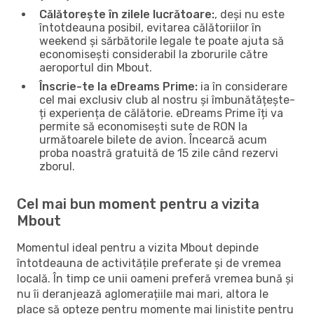
Călătorește în zilele lucrătoare:
, deși nu este
întotdeauna posibil, evitarea călătoriilor în
weekend și sărbătorile legale te poate ajuta să
economisești considerabil la zborurile către
aeroportul din Mbout.
Înscrie-te la eDreams Prime:
ia în considerare
cel mai exclusiv club al nostru și îmbunătățește-
ți experiența de călătorie. eDreams Prime îți va
permite să economisești sute de RON la
următoarele bilete de avion. Încearcă acum
proba noastră gratuită de 15 zile când rezervi
zborul.
Cel mai bun moment pentru a vizita
Mbout
Momentul ideal pentru a vizita Mbout depinde
întotdeauna de activitățile preferate și de vremea
locală. În timp ce unii oameni preferă vremea bună și
nu îi deranjează aglomerațiile mai mari, altora le
place să opteze pentru momente mai liniștite pentru