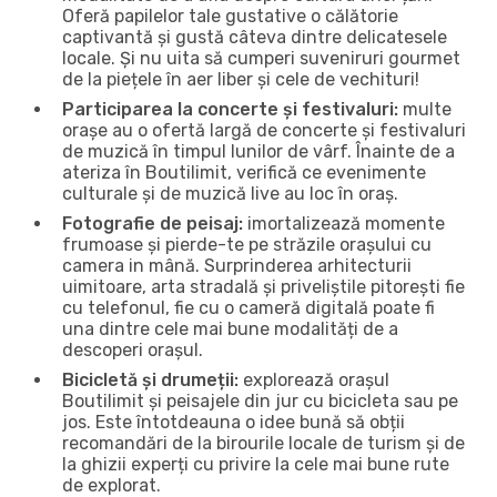
Oferă papilelor tale gustative o călătorie
captivantă și gustă câteva dintre delicatesele
locale. Și nu uita să cumperi suveniruri gourmet
de la piețele în aer liber și cele de vechituri!
Participarea la concerte și festivaluri:
multe
orașe au o ofertă largă de concerte și festivaluri
de muzică în timpul lunilor de vârf. Înainte de a
ateriza în Boutilimit, verifică ce evenimente
culturale și de muzică live au loc în oraș.
Fotografie de peisaj:
imortalizează momente
frumoase și pierde-te pe străzile orașului cu
camera in mână. Surprinderea arhitecturii
uimitoare, arta stradală și priveliștile pitorești fie
cu telefonul, fie cu o cameră digitală poate fi
una dintre cele mai bune modalități de a
descoperi orașul.
Bicicletă și drumeții:
explorează orașul
Boutilimit și peisajele din jur cu bicicleta sau pe
jos. Este întotdeauna o idee bună să obții
recomandări de la birourile locale de turism și de
la ghizii experți cu privire la cele mai bune rute
de explorat.