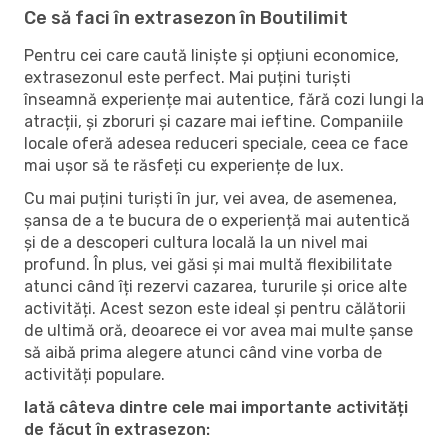
Ce să faci în extrasezon în Boutilimit
Pentru cei care caută liniște și opțiuni economice,
extrasezonul este perfect. Mai puțini turiști
înseamnă experiențe mai autentice, fără cozi lungi la
atracții, și zboruri și cazare mai ieftine. Companiile
locale oferă adesea reduceri speciale, ceea ce face
mai ușor să te răsfeți cu experiențe de lux.
Cu mai puțini turiști în jur, vei avea, de asemenea,
șansa de a te bucura de o experiență mai autentică
și de a descoperi cultura locală la un nivel mai
profund. În plus, vei găsi și mai multă flexibilitate
atunci când îți rezervi cazarea, tururile și orice alte
activități. Acest sezon este ideal și pentru călătorii
de ultimă oră, deoarece ei vor avea mai multe șanse
să aibă prima alegere atunci când vine vorba de
activități populare.
Iată câteva dintre cele mai importante activități
de făcut în extrasezon: