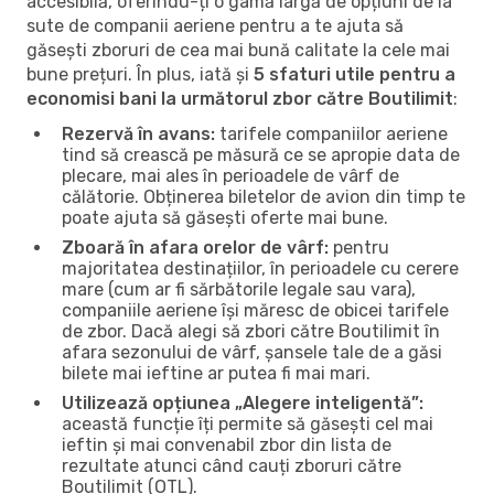
accesibilă, oferindu-ți o gamă largă de opțiuni de la
sute de companii aeriene pentru a te ajuta să
găsești zboruri de cea mai bună calitate la cele mai
bune prețuri. În plus, iată și
5 sfaturi utile pentru a
economisi bani la următorul zbor către Boutilimit
:
Rezervă în avans:
tarifele companiilor aeriene
tind să crească pe măsură ce se apropie data de
plecare, mai ales în perioadele de vârf de
călătorie. Obținerea biletelor de avion din timp te
poate ajuta să găsești oferte mai bune.
Zboară în afara orelor de vârf:
pentru
majoritatea destinațiilor, în perioadele cu cerere
mare (cum ar fi sărbătorile legale sau vara),
companiile aeriene își măresc de obicei tarifele
de zbor. Dacă alegi să zbori către Boutilimit în
afara sezonului de vârf, șansele tale de a găsi
bilete mai ieftine ar putea fi mai mari.
Utilizează opțiunea „Alegere inteligentă”:
această funcție îți permite să găsești cel mai
ieftin și mai convenabil zbor din lista de
rezultate atunci când cauți zboruri către
Boutilimit (OTL).