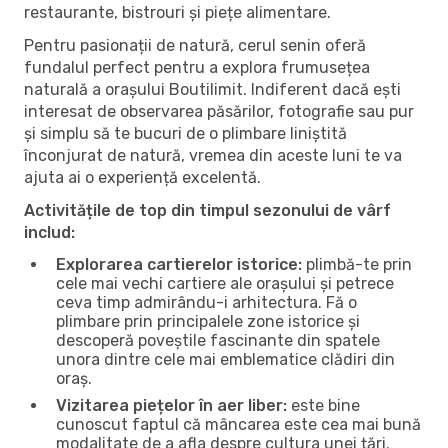
restaurante, bistrouri și piețe alimentare.
Pentru pasionații de natură, cerul senin oferă
fundalul perfect pentru a explora frumusețea
naturală a orașului Boutilimit. Indiferent dacă ești
interesat de observarea păsărilor, fotografie sau pur
și simplu să te bucuri de o plimbare liniștită
înconjurat de natură, vremea din aceste luni te va
ajuta ai o experiență excelentă.
Activitățile de top din timpul sezonului de vârf
includ:
Explorarea cartierelor istorice:
plimbă-te prin
cele mai vechi cartiere ale orașului și petrece
ceva timp admirându-i arhitectura. Fă o
plimbare prin principalele zone istorice și
descoperă poveștile fascinante din spatele
unora dintre cele mai emblematice clădiri din
oraș.
Vizitarea piețelor în aer liber:
este bine
cunoscut faptul că mâncarea este cea mai bună
modalitate de a afla despre cultura unei țări.