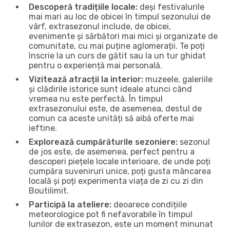
Descoperă tradițiile locale:
deși festivalurile
mai mari au loc de obicei în timpul sezonului de
vârf, extrasezonul include, de obicei,
evenimente și sărbători mai mici și organizate de
comunitate, cu mai puține aglomerații. Te poți
înscrie la un curs de gătit sau la un tur ghidat
pentru o experiență mai personală.
Vizitează atracții la interior:
muzeele, galeriile
și clădirile istorice sunt ideale atunci când
vremea nu este perfectă. În timpul
extrasezonului este, de asemenea, destul de
comun ca aceste unități să aibă oferte mai
ieftine.
Explorează cumpărăturile sezoniere:
sezonul
de jos este, de asemenea, perfect pentru a
descoperi piețele locale interioare, de unde poți
cumpăra suveniruri unice, poți gusta mâncarea
locală și poți experimenta viața de zi cu zi din
Boutilimit.
Participă la ateliere:
deoarece condițiile
meteorologice pot fi nefavorabile în timpul
lunilor de extrasezon, este un moment minunat