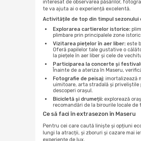
interesat de observarea păsărilor, fotogra
te va ajuta ai o experiență excelentă.
Activitățile de top din timpul sezonului 
Explorarea cartierelor istorice:
plim
plimbare prin principalele zone istori
Vizitarea piețelor în aer liber:
este b
Oferă papilelor tale gustative o călă
la piețele în aer liber și cele de vechitu
Participarea la concerte și festival
Înainte de a ateriza în Maseru, verifi
Fotografie de peisaj:
imortalizează m
uimitoare, arta stradală și priveliștil
descoperi orașul.
Bicicletă și drumeții:
explorează orașu
recomandări de la birourile locale de t
Ce să faci în extrasezon în Maseru
Pentru cei care caută liniște și opțiuni e
lungi la atracții, și zboruri și cazare mai
experiențe de lux.