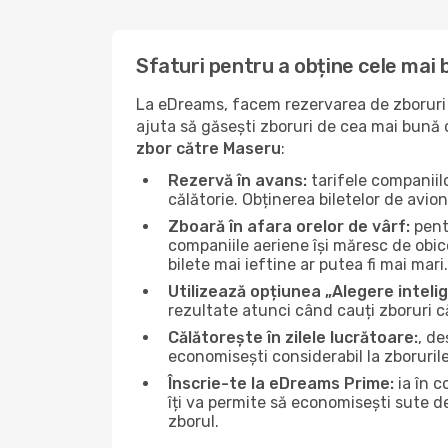
Sfaturi pentru a obține cele mai
La eDreams, facem rezervarea de zboruri s
ajuta să găsești zboruri de cea mai bună ca
zbor către Maseru
:
Rezervă în avans:
tarifele companiil
călătorie. Obținerea biletelor de avio
Zboară în afara orelor de vârf:
pentr
companiile aeriene își măresc de obice
bilete mai ieftine ar putea fi mai mari.
Utilizează opțiunea „Alegere inteli
rezultate atunci când cauți zboruri 
Călătorește în zilele lucrătoare:
, de
economisești considerabil la zboruril
Înscrie-te la eDreams Prime:
ia în c
îți va permite să economisești sute d
zborul.