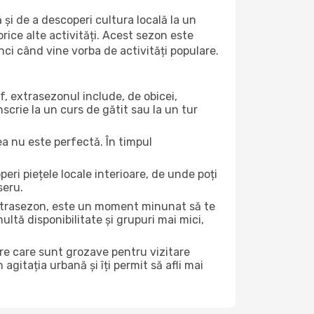
 și de a descoperi cultura locală la un
 orice alte activități. Acest sezon este
nci când vine vorba de activități populare.
f, extrasezonul include, de obicei,
scrie la un curs de gătit sau la un tur
ea nu este perfectă. În timpul
ri piețele locale interioare, de unde poți
seru.
 extrasezon, este un moment minunat să te
ltă disponibilitate și grupuri mai mici,
ere care sunt grozave pentru vizitare
gitația urbană și îți permit să afli mai