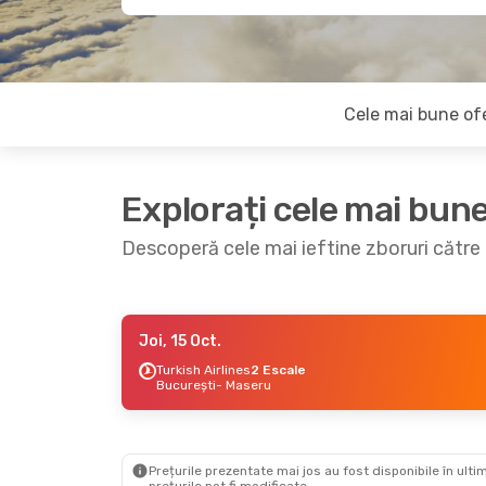
Cele mai bune of
Explorați cele mai bun
Descoperă cele mai ieftine zboruri cătr
Joi, 15 Oct.
Joi, 8 Oct.
- Dum., 11 Oct.
Turkish Airlines
2 Escale
București
- Maseru
Tarom
2 Escale
București
- Maseru
Airlink
2 Escale
Maseru
- București
Prețurile prezentate mai jos au fost disponibile în ultim