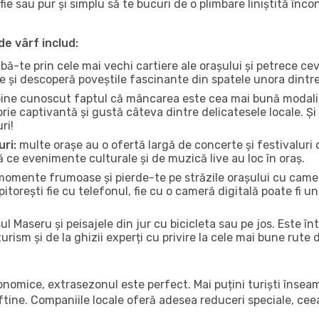
fie sau pur și simplu să te bucuri de o plimbare liniștită înc
de vârf includ:
bă-te prin cele mai vechi cartiere ale orașului și petrece c
ce și descoperă poveștile fascinante din spatele unora dintr
ine cunoscut faptul că mâncarea este cea mai bună modalita
torie captivantă și gustă câteva dintre delicatesele locale. 
ri!
uri:
multe orașe au o ofertă largă de concerte și festivaluri d
că ce evenimente culturale și de muzică live au loc în oraș.
omente frumoase și pierde-te pe străzile orașului cu camer
e pitorești fie cu telefonul, fie cu o cameră digitală poate fi 
l Maseru și peisajele din jur cu bicicleta sau pe jos. Este î
urism și de la ghizii experți cu privire la cele mai bune rute 
conomice, extrasezonul este perfect. Mai puțini turiști înse
 ieftine. Companiile locale oferă adesea reduceri speciale, ce