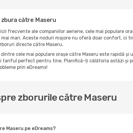
a zbura către Maseru
icii frecvente ale companiilor aeriene, cele mai populare ora
mai mari. Aceste noduri majore nu oferă doar confort, ci tin
boruri directe către Maseru.
dintre cele mai populare orașe către Maseru este rapidă și u
 tariful perfect pentru tine. Planifică-ți călătoria astăzi ș
probleme prin eDreams!
spre zborurile către Maseru
ătre Maseru pe eDreams?