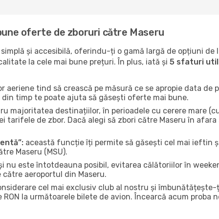
 bune oferte de zboruri către Maseru
implă și accesibilă, oferindu-ți o gamă largă de opțiuni de 
litate la cele mai bune prețuri. În plus, iată și
5 sfaturi ut
or aeriene tind să crească pe măsură ce se apropie data de pl
n din timp te poate ajuta să găsești oferte mai bune.
u majoritatea destinațiilor, în perioadele cu cerere mare (cum
i tarifele de zbor. Dacă alegi să zbori către Maseru în afara
gentă”:
această funcție îți permite să găsești cel mai ieftin ș
către Maseru (MSU).
și nu este întotdeauna posibil, evitarea călătoriilor în weeke
e către aeroportul din Maseru.
onsiderare cel mai exclusiv club al nostru și îmbunătățește-
e RON la următoarele bilete de avion. Încearcă acum proba no