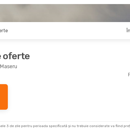
erte
Î
e oferte
e Maseru
F
ele 3 de zile pentru perioada specificată și nu trebuie considerate va fiind prețul