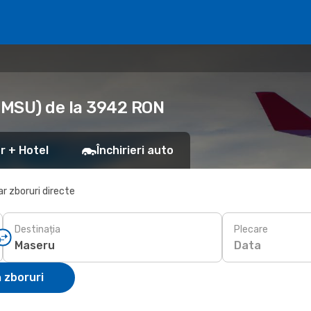
 (MSU) de la 3942 RON
r + Hotel
Închirieri auto
r zboruri directe
Destinația
Plecare
Data
 zboruri