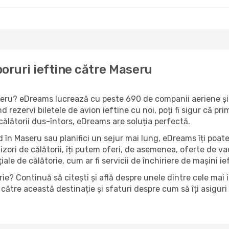
oruri ieftine către Maseru
aseru? eDreams lucrează cu peste 690 de companii aeriene și 
 rezervi biletele de avion ieftine cu noi, poți fi sigur că p
 călătorii dus-întors, eDreams are soluția perfectă.
 în Maseru sau planifici un sejur mai lung, eDreams îți poate
izori de călătorii, îți putem oferi, de asemenea, oferte de 
țiale de călătorie, cum ar fi servicii de închiriere de mașini i
ie? Continuă să citești și află despre unele dintre cele mai 
către această destinație și sfaturi despre cum să îți asiguri