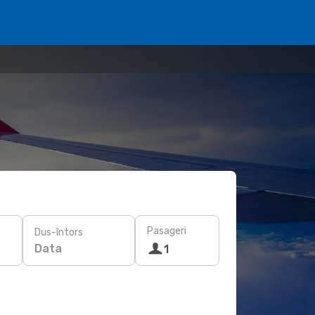
Pasageri
Dus-întors
Data
1