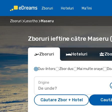
Zboruri
Hoteluri
Ma?ini
Zboruri
Lesotho
Maseru
Zboruri ieftine către Maseru
Zboruri
Hoteluri
Zbo
Dus-întors
Zbor dus
Mai multe orașe
Doa
Origine
Căutare Zbor + Hotel
Caută