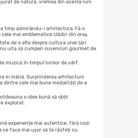
onjurat de natură, vremea din aceste luni
eva timp admirându-i arhitectura. Fă o
e cele mai emblematice clădiri din oraș.
te de a afla despre cultura unei țări.
Și nu uita să cumperi suveniruri gourmet de
e muzică în timpul lunilor de vârf.
a in mână. Surprinderea arhitecturii
una dintre cele mai bune modalități de a
ntotdeauna o idee bună să obții
de explorat.
amnă experiențe mai autentice, fără cozi
ea ce face mai ușor să te răsfeți cu