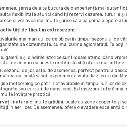
 asemenea, șansa de a te bucura de o experiență mai autentică
multă flexibilitate atunci când îți rezervi cazarea, tururile și
eoarece ei vor avea mai multe șanse să aibă prima alegere atu
activități de făcut în extrasezon:
ivalurile mai mari au loc de obicei în timpul sezonului de vâr
ganizate de comunitate, cu mai puține aglomerații. Te poți în
nală.
, galeriile și clădirile istorice sunt ideale atunci când vrem
stul de comun ca aceste unități să aibă oferte mai ieftine.
e:
sezonul de jos este, de asemenea, perfect pentru a descope
mâncarea locală și poți experimenta viața de zi cu zi din Ma
iile meteorologice pot fi nefavorabile în timpul lunilor de
otografie sau cursuri de dans local. Extrasezonul oferă mai mu
multă învățare practică.
rvații naturale:
multe grădini locale au zone acoperite și s
ți în aer liber. De asemenea, oferă o evadare excelentă din a