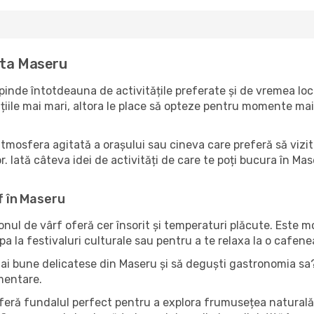
ita Maseru
inde întotdeauna de activitățile preferate și de vremea loca
ile mai mari, altora le place să opteze pentru momente mai li
atmosfera agitată a orașului sau cineva care preferă să vizit
. Iată câteva idei de activități de care te poți bucura în Maser
f în Maseru
zonul de vârf oferă cer însorit și temperaturi plăcute. Este 
pa la festivaluri culturale sau pentru a te relaxa la o cafene
mai bune delicatese din Maseru și să deguști gastronomia sa? 
imentare.
oferă fundalul perfect pentru a explora frumusețea naturală 