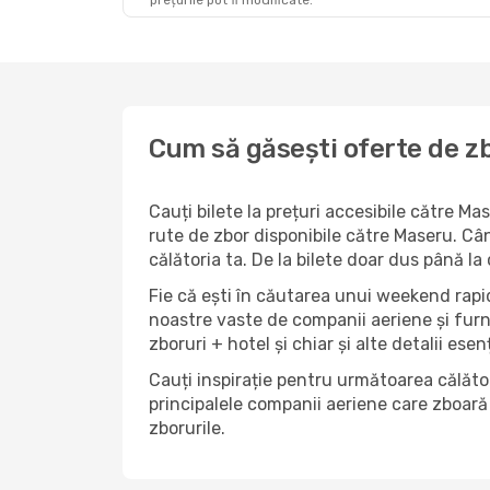
prețurile pot fi modificate.
Cum să găsești oferte de zb
Cauți bilete la prețuri accesibile către M
rute de zbor disponibile către Maseru. Când
călătoria ta. De la bilete doar dus până la
Fie că ești în căutarea unui weekend rapid
noastre vaste de companii aeriene și furn
zboruri + hotel și chiar și alte detalii esen
Cauți inspirație pentru următoarea călător
principalele companii aeriene care zboară 
zborurile.