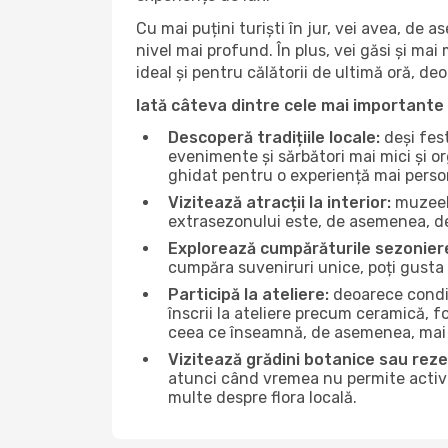
Cu mai puțini turiști în jur, vei avea, de
nivel mai profund. În plus, vei găsi și mai 
ideal și pentru călătorii de ultimă oră, d
Iată câteva dintre cele mai importante 
Descoperă tradițiile locale:
deși fest
evenimente și sărbători mai mici și or
ghidat pentru o experiență mai perso
Vizitează atracții la interior:
muzeele
extrasezonului este, de asemenea, de
Explorează cumpărăturile sezonier
cumpăra suveniruri unice, poți gusta 
Participă la ateliere:
deoarece condiț
înscrii la ateliere precum ceramică, f
ceea ce înseamnă, de asemenea, mai 
Vizitează grădini botanice sau reze
atunci când vremea nu permite activită
multe despre flora locală.