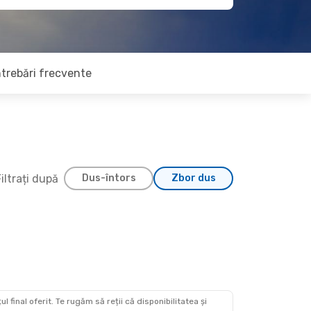
ntrebări frecvente
iltrați după
Dus-întors
Zbor dus
 final oferit. Te rugăm să reții că disponibilitatea și