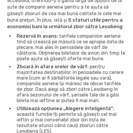
accesibilă, oferindu-ți o gamă largă de opțiuni de la
sute de companii aeriene pentru a te ajuta să
găsești zboruri de cea mai bună calitate la cele mai
bune prețuri. În plus, iată și
5 sfaturi utile pentru a
economisi bani la următorul zbor către Lesobeng
:
Rezervă în avans:
tarifele companiilor aeriene
tind să crească pe măsură ce se apropie data de
plecare, mai ales în perioadele de vârf de
călătorie. Obținerea biletelor de avion din timp te
poate ajuta să găsești oferte mai bune.
Zboară în afara orelor de vârf:
pentru
majoritatea destinațiilor, în perioadele cu cerere
mare (cum ar fi sărbătorile legale sau vara),
companiile aeriene își măresc de obicei tarifele
de zbor. Dacă alegi să zbori către Lesobeng în
afara sezonului de vârf, șansele tale de a găsi
bilete mai ieftine ar putea fi mai mari.
Utilizează opțiunea „Alegere inteligentă”:
această funcție îți permite să găsești cel mai
ieftin și mai convenabil zbor din lista de
rezultate atunci când cauți zboruri către
Lesobeng (LES).