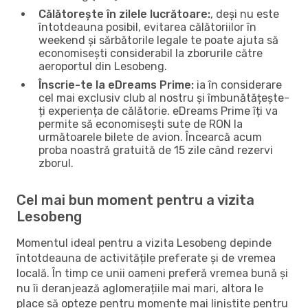
Călătorește în zilele lucrătoare:
, deși nu este
întotdeauna posibil, evitarea călătoriilor în
weekend și sărbătorile legale te poate ajuta să
economisești considerabil la zborurile către
aeroportul din Lesobeng.
Înscrie-te la eDreams Prime:
ia în considerare
cel mai exclusiv club al nostru și îmbunătățește-
ți experiența de călătorie. eDreams Prime îți va
permite să economisești sute de RON la
următoarele bilete de avion. Încearcă acum
proba noastră gratuită de 15 zile când rezervi
zborul.
Cel mai bun moment pentru a vizita
Lesobeng
Momentul ideal pentru a vizita Lesobeng depinde
întotdeauna de activitățile preferate și de vremea
locală. În timp ce unii oameni preferă vremea bună și
nu îi deranjează aglomerațiile mai mari, altora le
place să opteze pentru momente mai liniștite pentru