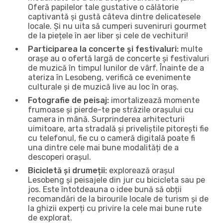
Oferă papilelor tale gustative o călătorie
captivantă și gustă câteva dintre delicatesele
locale. Și nu uita să cumperi suveniruri gourmet
de la piețele în aer liber și cele de vechituri!
Participarea la concerte și festivaluri:
multe
orașe au o ofertă largă de concerte și festivaluri
de muzică în timpul lunilor de vârf. Înainte de a
ateriza în Lesobeng, verifică ce evenimente
culturale și de muzică live au loc în oraș.
Fotografie de peisaj:
imortalizează momente
frumoase și pierde-te pe străzile orașului cu
camera in mână. Surprinderea arhitecturii
uimitoare, arta stradală și priveliștile pitorești fie
cu telefonul, fie cu o cameră digitală poate fi
una dintre cele mai bune modalități de a
descoperi orașul.
Bicicletă și drumeții:
explorează orașul
Lesobeng și peisajele din jur cu bicicleta sau pe
jos. Este întotdeauna o idee bună să obții
recomandări de la birourile locale de turism și de
la ghizii experți cu privire la cele mai bune rute
de explorat.