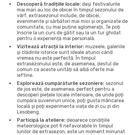
Descoperă tradițiile locale:
deși festivalurile
mai mari au loc de obicei în timpul sezonului de
vârf, extrasezonul include, de obicei,
evenimente și sărbători mai mici și organizate de
comunitate, cu mai puține aglomerații. Te poți
înscrie la un curs de gătit sau la un tur ghidat
pentru o experiență mai personală.
Vizitează atracții la interior:
muzeele, galeriile
și clădirile istorice sunt ideale atunci când
vremea nu este perfectă. În timpul
extrasezonului este, de asemenea, destul de
comun ca aceste unități să aibă oferte mai
ieftine.
Explorează cumpărăturile sezoniere:
sezonul
de jos este, de asemenea, perfect pentru a
descoperi piețele locale interioare, de unde poți
cumpăra suveniruri unice, poți gusta mâncarea
locală și poți experimenta viața de zi cu zi din
Lesobeng.
Participă la ateliere:
deoarece condițiile
meteorologice pot fi nefavorabile în timpul
lunilor de extrasezon, este un moment minunat