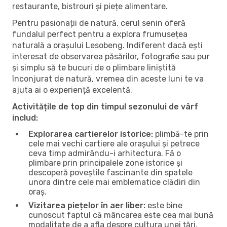
restaurante, bistrouri și piețe alimentare.
Pentru pasionații de natură, cerul senin oferă
fundalul perfect pentru a explora frumusețea
naturală a orașului Lesobeng. Indiferent dacă ești
interesat de observarea păsărilor, fotografie sau pur
și simplu să te bucuri de o plimbare liniștită
înconjurat de natură, vremea din aceste luni te va
ajuta ai o experiență excelentă.
Activitățile de top din timpul sezonului de vârf
includ:
Explorarea cartierelor istorice:
plimbă-te prin
cele mai vechi cartiere ale orașului și petrece
ceva timp admirându-i arhitectura. Fă o
plimbare prin principalele zone istorice și
descoperă poveștile fascinante din spatele
unora dintre cele mai emblematice clădiri din
oraș.
Vizitarea piețelor în aer liber:
este bine
cunoscut faptul că mâncarea este cea mai bună
modalitate de a afla despre cultura unei țări.