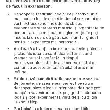
Iată câteva dintre cele mai importante activități
de făcut în extrasezon:
Descoperă tradițiile locale:
deși festivalurile
mai mari au loc de obicei în timpul sezonului de
vârf, extrasezonul include, de obicei,
evenimente și sărbători mai mici și organizate de
comunitate, cu mai puține aglomerații. Te poți
înscrie la un curs de gătit sau la un tur ghidat
pentru o experiență mai personală.
Vizitează atracții la interior:
muzeele, galeriile
și clădirile istorice sunt ideale atunci când
vremea nu este perfectă. În timpul
extrasezonului este, de asemenea, destul de
comun ca aceste unități să aibă oferte mai
ieftine.
Explorează cumpărăturile sezoniere:
sezonul
de jos este, de asemenea, perfect pentru a
descoperi piețele locale interioare, de unde poți
cumpăra suveniruri unice, poți gusta mâncarea
locală și poți experimenta viața de zi cu zi din
Luzon Is Ncp.
Participă la ateliere:
deoarece condițiile