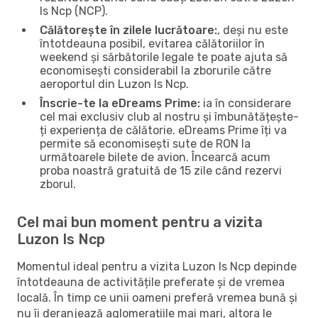
Is Ncp (NCP).
Călătorește în zilele lucrătoare:
, deși nu este
întotdeauna posibil, evitarea călătoriilor în
weekend și sărbătorile legale te poate ajuta să
economisești considerabil la zborurile către
aeroportul din Luzon Is Ncp.
Înscrie-te la eDreams Prime:
ia în considerare
cel mai exclusiv club al nostru și îmbunătățește-
ți experiența de călătorie. eDreams Prime îți va
permite să economisești sute de RON la
următoarele bilete de avion. Încearcă acum
proba noastră gratuită de 15 zile când rezervi
zborul.
Cel mai bun moment pentru a vizita
Luzon Is Ncp
Momentul ideal pentru a vizita Luzon Is Ncp depinde
întotdeauna de activitățile preferate și de vremea
locală. În timp ce unii oameni preferă vremea bună și
nu îi deranjează aglomerațiile mai mari, altora le