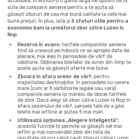
accesibilă, oferindu-ți o gamă largă de opțiuni de la
sute de companii aeriene pentru a te ajuta să
găsești zboruri de cea mai bună calitate la cele mai
bune prețuri. În plus, iată și
5 sfaturi utile pentru a
economisi bani la următorul zbor către Luzon Is
Ncp
:
Rezervă în avans:
tarifele companiilor aeriene
tind să crească pe măsură ce se apropie data de
plecare, mai ales în perioadele de vârf de
călătorie. Obținerea biletelor de avion din timp te
poate ajuta să găsești oferte mai bune.
Zboară în afara orelor de vârf:
pentru
majoritatea destinațiilor, în perioadele cu cerere
mare (cum ar fi sărbătorile legale sau vara),
companiile aeriene își măresc de obicei tarifele
de zbor. Dacă alegi să zbori către Luzon Is Ncp în
afara sezonului de vârf, șansele tale de a găsi
bilete mai ieftine ar putea fi mai mari.
Utilizează opțiunea „Alegere inteligentă”:
această funcție îți permite să găsești cel mai
ieftin și mai convenabil zbor din lista de
rezultate atunci când cauți zboruri către Luzon