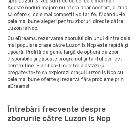
spre Luzon Is Ncp sunt de obicei cele mai mari.
Aceste noduri majore nu oferă doar confort, ci tind
să ofere și cele mai competitive tarife, făcându-le
cele mai bune alegeri pentru zboruri directe către
Luzon Is Ncp.
Cu eDreams, rezervarea zborului din unul dintre cele
mai populare orașe către Luzon Is Ncp este rapidă și
ușoară. Profită de gama largă de opțiuni de zbor
disponibile și găsește programul și tariful perfect
pentru tine. Planifică-ți călătoria astăzi și
pregătește-te să explorezi orașul Luzon Is Ncp cu
cele mai bune oferte și rezervă fără probleme prin
eDreams!
Întrebări frecvente despre
zborurile către Luzon Is Ncp