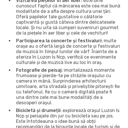
Vizitarea piețelor în aer liber:
este bine
cunoscut faptul că mâncarea este cea mai bună
modalitate de a afla despre cultura unei țări.
Oferă papilelor tale gustative o călătorie
captivantă și gustă câteva dintre delicatesele
locale. Și nu uita să cumperi suveniruri gourmet
de la piețele în aer liber și cele de vechituri!
Participarea la concerte și festivaluri:
multe
orașe au o ofertă largă de concerte și festivaluri
de muzică în timpul lunilor de vârf. Înainte de a
ateriza în Luzon Is Ncp, verifică ce evenimente
culturale și de muzică live au loc în oraș.
Fotografie de peisaj:
imortalizează momente
frumoase și pierde-te pe străzile orașului cu
camera in mână. Surprinderea arhitecturii
uimitoare, arta stradală și priveliștile pitorești fie
cu telefonul, fie cu o cameră digitală poate fi
una dintre cele mai bune modalități de a
descoperi orașul.
Bicicletă și drumeții:
explorează orașul Luzon Is
Ncp și peisajele din jur cu bicicleta sau pe jos.
Este întotdeauna o idee bună să obții
recomandări de la birourile locale de turism și de