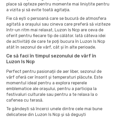
place să opteze pentru momente mai liniștite pentru
a vizita și să evite toată agitația.
Fie că ești o persoană care se bucură de atmosfera
agitată a orașului sau cineva care preferă să viziteze
într-un ritm mai relaxat, Luzon Is Ncp are ceva de
oferit pentru fiecare tip de călător. Iată câteva idei
de activități de care te poți bucura în Luzon Is Ncp
atât în ​​sezonul de vârf, cât și în alte perioade.
Ce să faci în timpul sezonului de vârf în
Luzon Is Ncp
Perfect pentru pasionații de aer liber, sezonul de
vârf oferă cer însorit și temperaturi plăcute. Este
momentul ideal pentru a explora reperele
emblematice ale orașului, pentru a participa la
festivaluri culturale sau pentru a te relaxa la o
cafenea cu terasă.
Te gândești să încerci unele dintre cele mai bune
delicatese din Luzon Is Ncp și să deguști