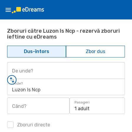
Zboruri către Luzon Is Ncp - rezervă zboruri
ieftine cu eDreams
Dus-întors
Zbor dus
De unde?
Unde?
Luzon Is Ncp
Pasageri
Când?
1 adult
Zboruri directe