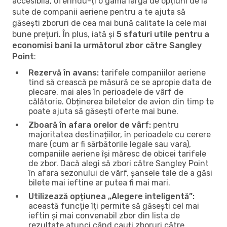
accesibilă, oferindu-ți o gamă largă de opțiuni de la
sute de companii aeriene pentru a te ajuta să
găsești zboruri de cea mai bună calitate la cele mai
bune prețuri. În plus, iată și
5 sfaturi utile pentru a
economisi bani la următorul zbor către Sangley
Point
:
Rezervă în avans:
tarifele companiilor aeriene
tind să crească pe măsură ce se apropie data de
plecare, mai ales în perioadele de vârf de
călătorie. Obținerea biletelor de avion din timp te
poate ajuta să găsești oferte mai bune.
Zboară în afara orelor de vârf:
pentru
majoritatea destinațiilor, în perioadele cu cerere
mare (cum ar fi sărbătorile legale sau vara),
companiile aeriene își măresc de obicei tarifele
de zbor. Dacă alegi să zbori către Sangley Point
în afara sezonului de vârf, șansele tale de a găsi
bilete mai ieftine ar putea fi mai mari.
Utilizează opțiunea „Alegere inteligentă”:
această funcție îți permite să găsești cel mai
ieftin și mai convenabil zbor din lista de
rezultate atunci când cauți zboruri către