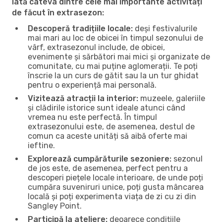
Iată câteva dintre cele mai importante activități
de făcut în extrasezon:
Descoperă tradițiile locale:
deși festivalurile
mai mari au loc de obicei în timpul sezonului de
vârf, extrasezonul include, de obicei,
evenimente și sărbători mai mici și organizate de
comunitate, cu mai puține aglomerații. Te poți
înscrie la un curs de gătit sau la un tur ghidat
pentru o experiență mai personală.
Vizitează atracții la interior:
muzeele, galeriile
și clădirile istorice sunt ideale atunci când
vremea nu este perfectă. În timpul
extrasezonului este, de asemenea, destul de
comun ca aceste unități să aibă oferte mai
ieftine.
Explorează cumpărăturile sezoniere:
sezonul
de jos este, de asemenea, perfect pentru a
descoperi piețele locale interioare, de unde poți
cumpăra suveniruri unice, poți gusta mâncarea
locală și poți experimenta viața de zi cu zi din
Sangley Point.
Participă la ateliere:
deoarece condițiile