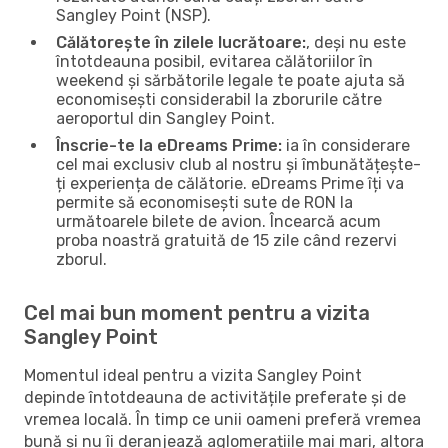
Sangley Point (NSP).
Călătorește în zilele lucrătoare:
, deși nu este
întotdeauna posibil, evitarea călătoriilor în
weekend și sărbătorile legale te poate ajuta să
economisești considerabil la zborurile către
aeroportul din Sangley Point.
Înscrie-te la eDreams Prime:
ia în considerare
cel mai exclusiv club al nostru și îmbunătățește-
ți experiența de călătorie. eDreams Prime îți va
permite să economisești sute de RON la
următoarele bilete de avion. Încearcă acum
proba noastră gratuită de 15 zile când rezervi
zborul.
Cel mai bun moment pentru a vizita
Sangley Point
Momentul ideal pentru a vizita Sangley Point
depinde întotdeauna de activitățile preferate și de
vremea locală. În timp ce unii oameni preferă vremea
bună și nu îi deranjează aglomerațiile mai mari, altora