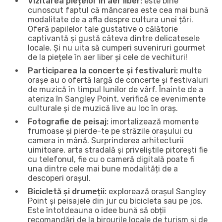
Vizitarea piețelor în aer liber:
este bine
cunoscut faptul că mâncarea este cea mai bună
modalitate de a afla despre cultura unei țări.
Oferă papilelor tale gustative o călătorie
captivantă și gustă câteva dintre delicatesele
locale. Și nu uita să cumperi suveniruri gourmet
de la piețele în aer liber și cele de vechituri!
Participarea la concerte și festivaluri:
multe
orașe au o ofertă largă de concerte și festivaluri
de muzică în timpul lunilor de vârf. Înainte de a
ateriza în Sangley Point, verifică ce evenimente
culturale și de muzică live au loc în oraș.
Fotografie de peisaj:
imortalizează momente
frumoase și pierde-te pe străzile orașului cu
camera in mână. Surprinderea arhitecturii
uimitoare, arta stradală și priveliștile pitorești fie
cu telefonul, fie cu o cameră digitală poate fi
una dintre cele mai bune modalități de a
descoperi orașul.
Bicicletă și drumeții:
explorează orașul Sangley
Point și peisajele din jur cu bicicleta sau pe jos.
Este întotdeauna o idee bună să obții
recomandări de la birourile locale de turism și de