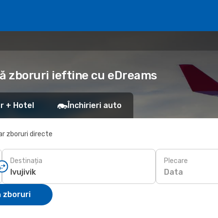
vă zboruri ieftine cu eDreams
r + Hotel
Închirieri auto
r zboruri directe
Destinația
Plecare
Data
 zboruri