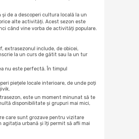
 și de a descoperi cultura locală la un
 orice alte activități. Acest sezon este
nci când vine vorba de activități populare.
f, extrasezonul include, de obicei,
scrie la un curs de gătit sau la un tur
ea nu este perfectă. În timpul
ri piețele locale interioare, de unde poți
ivik.
 extrasezon, este un moment minunat să te
ltă disponibilitate și grupuri mai mici,
ere care sunt grozave pentru vizitare
gitația urbană și îți permit să afli mai