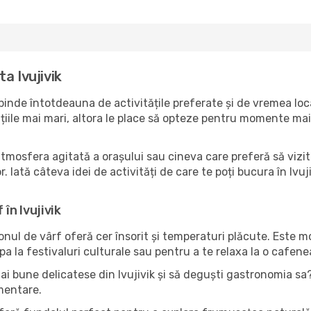
a Ivujivik
pinde întotdeauna de activitățile preferate și de vremea loc
ile mai mari, altora le place să opteze pentru momente mai li
tmosfera agitată a orașului sau cineva care preferă să vizite
 Iată câteva idei de activități de care te poți bucura în Ivujivi
în Ivujivik
zonul de vârf oferă cer însorit și temperaturi plăcute. Este 
pa la festivaluri culturale sau pentru a te relaxa la o cafene
ai bune delicatese din Ivujivik și să deguști gastronomia sa?
imentare.