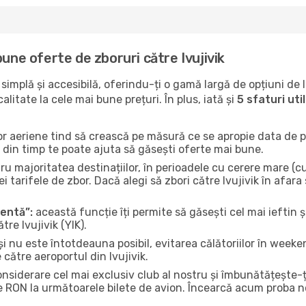
une oferte de zboruri către Ivujivik
implă și accesibilă, oferindu-ți o gamă largă de opțiuni de 
litate la cele mai bune prețuri. În plus, iată și
5 sfaturi ut
or aeriene tind să crească pe măsură ce se apropie data de pl
n din timp te poate ajuta să găsești oferte mai bune.
u majoritatea destinațiilor, în perioadele cu cerere mare (cum
 tarifele de zbor. Dacă alegi să zbori către Ivujivik în afara
gentă”:
această funcție îți permite să găsești cel mai ieftin ș
re Ivujivik (YIK).
și nu este întotdeauna posibil, evitarea călătoriilor în weeke
 către aeroportul din Ivujivik.
onsiderare cel mai exclusiv club al nostru și îmbunătățește-
e RON la următoarele bilete de avion. Încearcă acum proba no