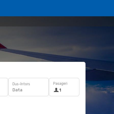
Pasageri
Dus-întors
Data
1