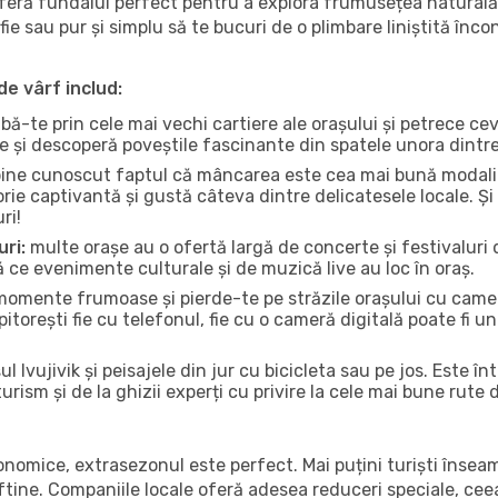
feră fundalul perfect pentru a explora frumusețea naturală a
fie sau pur și simplu să te bucuri de o plimbare liniștită înc
de vârf includ:
bă-te prin cele mai vechi cartiere ale orașului și petrece c
ce și descoperă poveștile fascinante din spatele unora dintr
ine cunoscut faptul că mâncarea este cea mai bună modalita
torie captivantă și gustă câteva dintre delicatesele locale. 
ri!
uri:
multe orașe au o ofertă largă de concerte și festivaluri d
ică ce evenimente culturale și de muzică live au loc în oraș.
omente frumoase și pierde-te pe străzile orașului cu camer
e pitorești fie cu telefonul, fie cu o cameră digitală poate fi 
l Ivujivik și peisajele din jur cu bicicleta sau pe jos. Este î
urism și de la ghizii experți cu privire la cele mai bune rute 
conomice, extrasezonul este perfect. Mai puțini turiști înse
 ieftine. Companiile locale oferă adesea reduceri speciale, ce