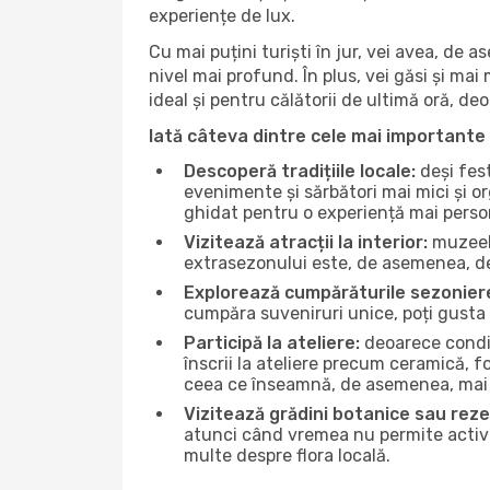
experiențe de lux.
Cu mai puțini turiști în jur, vei avea, de
nivel mai profund. În plus, vei găsi și mai 
ideal și pentru călătorii de ultimă oră, d
Iată câteva dintre cele mai importante 
Descoperă tradițiile locale:
deși fest
evenimente și sărbători mai mici și or
ghidat pentru o experiență mai perso
Vizitează atracții la interior:
muzeele
extrasezonului este, de asemenea, de
Explorează cumpărăturile sezonier
cumpăra suveniruri unice, poți gusta m
Participă la ateliere:
deoarece condiț
înscrii la ateliere precum ceramică, f
ceea ce înseamnă, de asemenea, mai 
Vizitează grădini botanice sau reze
atunci când vremea nu permite activită
multe despre flora locală.