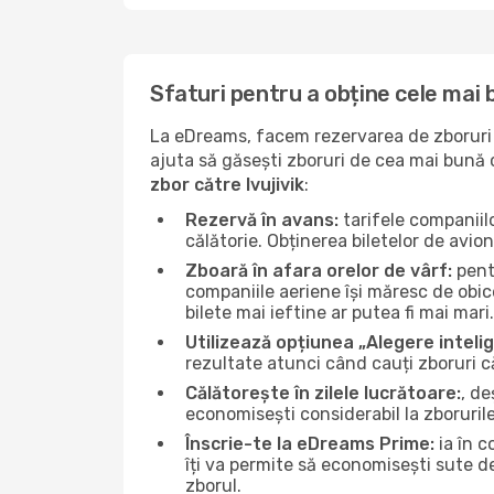
Sfaturi pentru a obține cele mai b
La eDreams, facem rezervarea de zboruri s
ajuta să găsești zboruri de cea mai bună ca
zbor către Ivujivik
:
Rezervă în avans:
tarifele companiil
călătorie. Obținerea biletelor de avio
Zboară în afara orelor de vârf:
pentr
companiile aeriene își măresc de obicei
bilete mai ieftine ar putea fi mai mari.
Utilizează opțiunea „Alegere inteli
rezultate atunci când cauți zboruri căt
Călătorește în zilele lucrătoare:
, de
economisești considerabil la zborurile
Înscrie-te la eDreams Prime:
ia în c
îți va permite să economisești sute d
zborul.