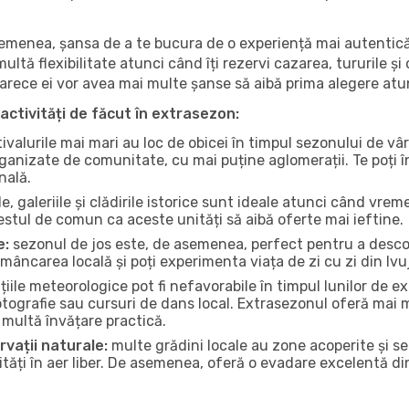
 asemenea, șansa de a te bucura de o experiență mai autentică
multă flexibilitate atunci când îți rezervi cazarea, tururile și
eoarece ei vor avea mai multe șanse să aibă prima alegere atu
activități de făcut în extrasezon:
ivalurile mai mari au loc de obicei în timpul sezonului de vâr
ganizate de comunitate, cu mai puține aglomerații. Te poți în
nală.
, galeriile și clădirile istorice sunt ideale atunci când vrem
stul de comun ca aceste unități să aibă oferte mai ieftine.
e:
sezonul de jos este, de asemenea, perfect pentru a descope
âncarea locală și poți experimenta viața de zi cu zi din Ivuj
iile meteorologice pot fi nefavorabile în timpul lunilor de
otografie sau cursuri de dans local. Extrasezonul oferă mai mu
multă învățare practică.
rvații naturale:
multe grădini locale au zone acoperite și s
ți în aer liber. De asemenea, oferă o evadare excelentă din a