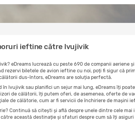
ruri ieftine către Ivujivik
vujivik? eDreams lucrează cu peste 690 de companii aeriene și 
nd rezervi biletele de avion ieftine cu noi, poți fi sigur că p
 călătorii dus-întors, eDreams are soluția perfectă.
în Ivujivik sau planifici un sejur mai lung, eDreams îți poate
izori de călătorii, îți putem oferi, de asemenea, oferte de 
țiale de călătorie, cum ar fi servicii de închiriere de mașini i
e? Continuă să citești și află despre unele dintre cele mai im
către această destinație și sfaturi despre cum să îți asiguri