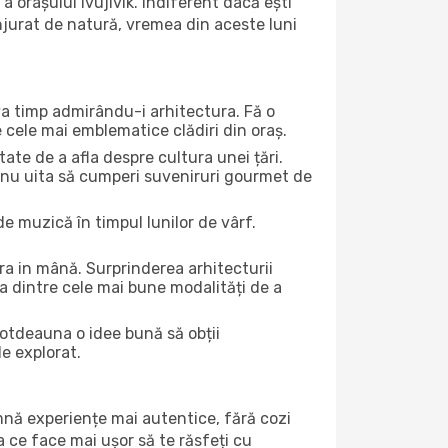
 orașului Ivujivik. Indiferent dacă ești
onjurat de natură, vremea din aceste luni
eva timp admirându-i arhitectura. Fă o
e cele mai emblematice clădiri din oraș.
te de a afla despre cultura unei țări.
Și nu uita să cumperi suveniruri gourmet de
e muzică în timpul lunilor de vârf.
a in mână. Surprinderea arhitecturii
una dintre cele mai bune modalități de a
ntotdeauna o idee bună să obții
de explorat.
amnă experiențe mai autentice, fără cozi
ea ce face mai ușor să te răsfeți cu