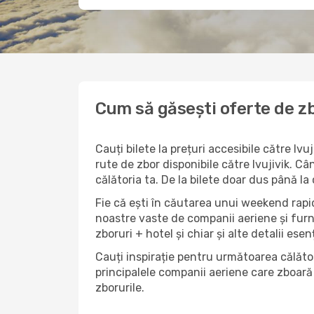
Cum să găsești oferte de zbo
Cauți bilete la prețuri accesibile către I
rute de zbor disponibile către Ivujivik. Câ
călătoria ta. De la bilete doar dus până la
Fie că ești în căutarea unui weekend rapid 
noastre vaste de companii aeriene și furn
zboruri + hotel și chiar și alte detalii esen
Cauți inspirație pentru următoarea călători
principalele companii aeriene care zboară 
zborurile.