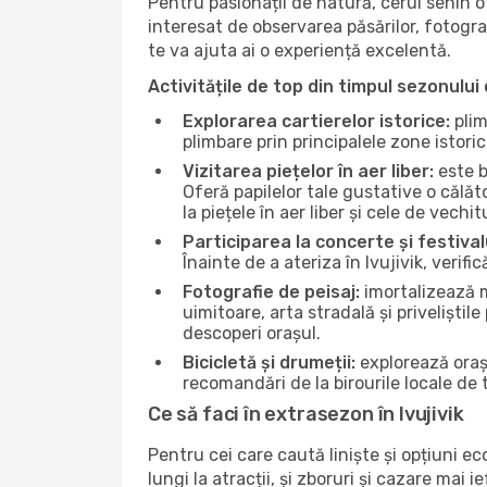
Pentru pasionații de natură, cerul senin o
interesat de observarea păsărilor, fotogra
te va ajuta ai o experiență excelentă.
Activitățile de top din timpul sezonului 
Explorarea cartierelor istorice:
plim
plimbare prin principalele zone istori
Vizitarea piețelor în aer liber:
este b
Oferă papilelor tale gustative o călă
la piețele în aer liber și cele de vechitu
Participarea la concerte și festival
Înainte de a ateriza în Ivujivik, verif
Fotografie de peisaj:
imortalizează m
uimitoare, arta stradală și priveliștil
descoperi orașul.
Bicicletă și drumeții:
explorează orașu
recomandări de la birourile locale de t
Ce să faci în extrasezon în Ivujivik
Pentru cei care caută liniște și opțiuni e
lungi la atracții, și zboruri și cazare mai