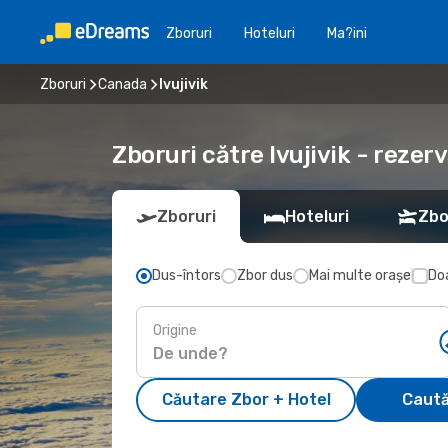
Zboruri
Hoteluri
Ma?ini
Zboruri
Canada
Ivujivik
Zboruri către Ivujivik - rezer
Zboruri
Hoteluri
Zbo
Dus-întors
Zbor dus
Mai multe orașe
Doa
Origine
Căutare Zbor + Hotel
Caută