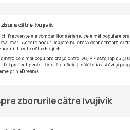
zbura către Ivujivik
icii frecvente ale companiilor aeriene, cele mai populare ora
e mai mari. Aceste noduri majore nu oferă doar confort, ci ti
oruri directe către Ivujivik.
intre cele mai populare orașe către Ivujivik este rapidă și 
riful perfect pentru tine. Planifică-ți călătoria astăzi și pre
bleme prin eDreams!
pre zborurile către Ivujivik