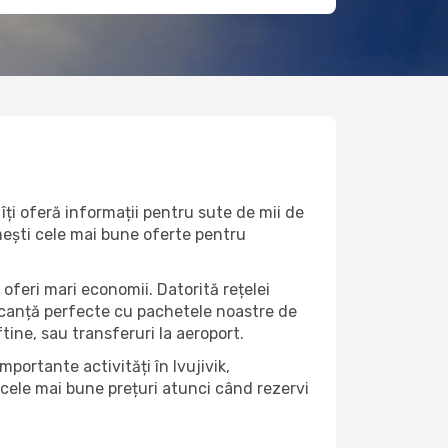
îți oferă informații pentru sute de mii de
rimești cele mai bune oferte pentru
 oferi mari economii. Datorită rețelei
vacanță perfecte cu pachetele noastre de
eftine, sau transferuri la aeroport.
portante activități în Ivujivik,
 cele mai bune prețuri atunci când rezervi