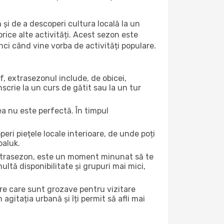
 și de a descoperi cultura locală la un
 orice alte activități. Acest sezon este
nci când vine vorba de activități populare.
f, extrasezonul include, de obicei,
scrie la un curs de gătit sau la un tur
ea nu este perfectă. În timpul
ri piețele locale interioare, de unde poți
paluk.
 extrasezon, este un moment minunat să te
ltă disponibilitate și grupuri mai mici,
ere care sunt grozave pentru vizitare
gitația urbană și îți permit să afli mai