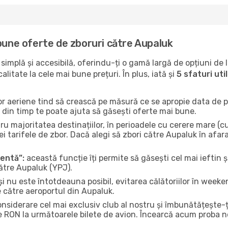
bune oferte de zboruri către Aupaluk
implă și accesibilă, oferindu-ți o gamă largă de opțiuni de 
litate la cele mai bune prețuri. În plus, iată și
5 sfaturi ut
or aeriene tind să crească pe măsură ce se apropie data de pl
n din timp te poate ajuta să găsești oferte mai bune.
u majoritatea destinațiilor, în perioadele cu cerere mare (cum
i tarifele de zbor. Dacă alegi să zbori către Aupaluk în afar
gentă”:
această funcție îți permite să găsești cel mai ieftin ș
ătre Aupaluk (YPJ).
și nu este întotdeauna posibil, evitarea călătoriilor în weeke
e către aeroportul din Aupaluk.
onsiderare cel mai exclusiv club al nostru și îmbunătățește-
e RON la următoarele bilete de avion. Încearcă acum proba no