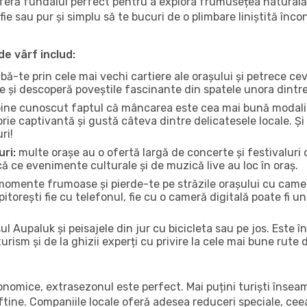
oferă fundalul perfect pentru a explora frumusețea naturală 
fie sau pur și simplu să te bucuri de o plimbare liniștită înc
de vârf includ:
bă-te prin cele mai vechi cartiere ale orașului și petrece c
ce și descoperă poveștile fascinante din spatele unora dintr
ine cunoscut faptul că mâncarea este cea mai bună modalita
torie captivantă și gustă câteva dintre delicatesele locale. 
ri!
uri:
multe orașe au o ofertă largă de concerte și festivaluri d
ică ce evenimente culturale și de muzică live au loc în oraș.
omente frumoase și pierde-te pe străzile orașului cu camer
e pitorești fie cu telefonul, fie cu o cameră digitală poate fi 
l Aupaluk și peisajele din jur cu bicicleta sau pe jos. Este 
urism și de la ghizii experți cu privire la cele mai bune rute 
conomice, extrasezonul este perfect. Mai puțini turiști înse
 ieftine. Companiile locale oferă adesea reduceri speciale, ce