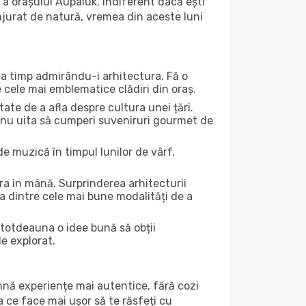
a orașului Aupaluk. Indiferent dacă ești
onjurat de natură, vremea din aceste luni
eva timp admirându-i arhitectura. Fă o
e cele mai emblematice clădiri din oraș.
te de a afla despre cultura unei țări.
Și nu uita să cumperi suveniruri gourmet de
e muzică în timpul lunilor de vârf.
a in mână. Surprinderea arhitecturii
una dintre cele mai bune modalități de a
întotdeauna o idee bună să obții
de explorat.
amnă experiențe mai autentice, fără cozi
ea ce face mai ușor să te răsfeți cu