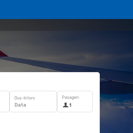
Pasageri
Dus-întors
Data
1