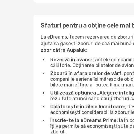
Sfaturi pentru a obține cele mai 
La eDreams, facem rezervarea de zboruri s
ajuta să găsești zboruri de cea mai bună ca
zbor către Aupaluk
:
Rezervă în avans:
tarifele companiil
călătorie. Obținerea biletelor de avio
Zboară în afara orelor de vârf:
pentr
companiile aeriene își măresc de obice
bilete mai ieftine ar putea fi mai mari.
Utilizează opțiunea „Alegere inteli
rezultate atunci când cauți zboruri c
Călătorește în zilele lucrătoare:
, de
economisești considerabil la zboruril
Înscrie-te la eDreams Prime:
ia în c
îți va permite să economisești sute d
zborul.