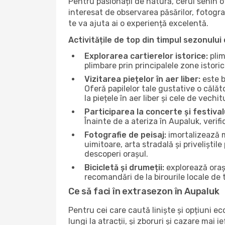
Pentru pasionații de natură, cerul senin 
interesat de observarea păsărilor, fotogra
te va ajuta ai o experiență excelentă.
Activitățile de top din timpul sezonului 
Explorarea cartierelor istorice:
plim
plimbare prin principalele zone istori
Vizitarea piețelor în aer liber:
este b
Oferă papilelor tale gustative o călă
la piețele în aer liber și cele de vechitu
Participarea la concerte și festival
Înainte de a ateriza în Aupaluk, verif
Fotografie de peisaj:
imortalizează m
uimitoare, arta stradală și priveliștil
descoperi orașul.
Bicicletă și drumeții:
explorează orașu
recomandări de la birourile locale de t
Ce să faci în extrasezon în Aupaluk
Pentru cei care caută liniște și opțiuni e
lungi la atracții, și zboruri și cazare mai