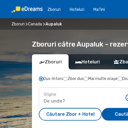
Zboruri
Hoteluri
Ma?ini
Zboruri
Canada
Aupaluk
Zboruri către Aupaluk - rezer
Zboruri
Hoteluri
Zbo
Dus-întors
Zbor dus
Mai multe orașe
Doa
Origine
Căutare Zbor + Hotel
Caută