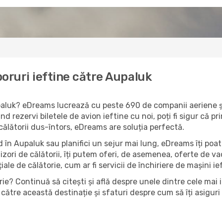
oruri ieftine către Aupaluk
upaluk? eDreams lucrează cu peste 690 de companii aeriene și
d rezervi biletele de avion ieftine cu noi, poți fi sigur că 
 călătorii dus-întors, eDreams are soluția perfectă.
 în Aupaluk sau planifici un sejur mai lung, eDreams îți poat
izori de călătorii, îți putem oferi, de asemenea, oferte de 
țiale de călătorie, cum ar fi servicii de închiriere de mașini i
ie? Continuă să citești și află despre unele dintre cele mai 
către această destinație și sfaturi despre cum să îți asiguri