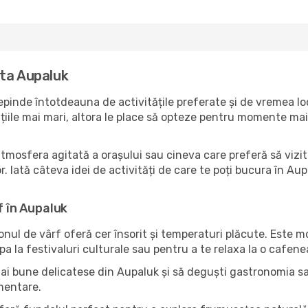
ita Aupaluk
pinde întotdeauna de activitățile preferate și de vremea loc
ile mai mari, altora le place să opteze pentru momente mai li
atmosfera agitată a orașului sau cineva care preferă să vizit
. Iată câteva idei de activități de care te poți bucura în Aupal
f în Aupaluk
zonul de vârf oferă cer însorit și temperaturi plăcute. Este 
pa la festivaluri culturale sau pentru a te relaxa la o cafene
mai bune delicatese din Aupaluk și să deguști gastronomia sa?
imentare.