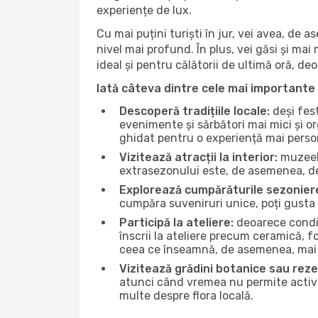
experiențe de lux.
Cu mai puțini turiști în jur, vei avea, de
nivel mai profund. În plus, vei găsi și mai 
ideal și pentru călătorii de ultimă oră, d
Iată câteva dintre cele mai importante 
Descoperă tradițiile locale:
deși fest
evenimente și sărbători mai mici și or
ghidat pentru o experiență mai perso
Vizitează atracții la interior:
muzeele
extrasezonului este, de asemenea, de
Explorează cumpărăturile sezonier
cumpăra suveniruri unice, poți gusta 
Participă la ateliere:
deoarece condiț
înscrii la ateliere precum ceramică, f
ceea ce înseamnă, de asemenea, mai 
Vizitează grădini botanice sau reze
atunci când vremea nu permite activită
multe despre flora locală.