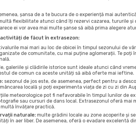
 asemenea, șansa de a te bucura de o experiență mai autentică
multă flexibilitate atunci când îți rezervi cazarea, tururile și
eoarece ei vor avea mai multe șanse să aibă prima alegere atu
activități de făcut în extrasezon:
ivalurile mai mari au loc de obicei în timpul sezonului de vâr
ganizate de comunitate, cu mai puține aglomerații. Te poți în
nală.
, galeriile și clădirile istorice sunt ideale atunci când vrem
stul de comun ca aceste unități să aibă oferte mai ieftine.
e:
sezonul de jos este, de asemenea, perfect pentru a descope
mâncarea locală și poți experimenta viața de zi cu zi din Au
iile meteorologice pot fi nefavorabile în timpul lunilor de
otografie sau cursuri de dans local. Extrasezonul oferă mai mu
multă învățare practică.
rvații naturale:
multe grădini locale au zone acoperite și s
ți în aer liber. De asemenea, oferă o evadare excelentă din a