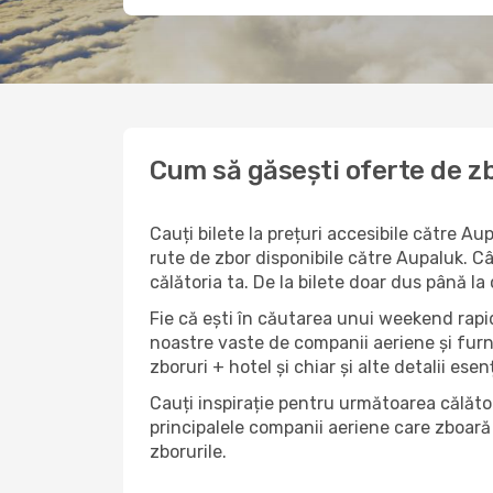
Cum să găsești oferte de zb
Cauți bilete la prețuri accesibile către A
rute de zbor disponibile către Aupaluk. Cân
călătoria ta. De la bilete doar dus până la
Fie că ești în căutarea unui weekend rapid
noastre vaste de companii aeriene și furn
zboruri + hotel și chiar și alte detalii esen
Cauți inspirație pentru următoarea călător
principalele companii aeriene care zboară 
zborurile.