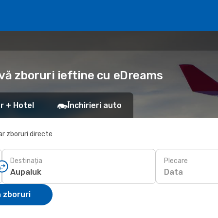
vă zboruri ieftine cu eDreams
r + Hotel
Închirieri auto
r zboruri directe
Destinația
Plecare
Data
 zboruri