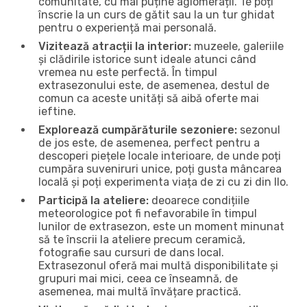
comunitate, cu mai puține aglomerații. Te poți
înscrie la un curs de gătit sau la un tur ghidat
pentru o experiență mai personală.
Vizitează atracții la interior:
muzeele, galeriile
și clădirile istorice sunt ideale atunci când
vremea nu este perfectă. În timpul
extrasezonului este, de asemenea, destul de
comun ca aceste unități să aibă oferte mai
ieftine.
Explorează cumpărăturile sezoniere:
sezonul
de jos este, de asemenea, perfect pentru a
descoperi piețele locale interioare, de unde poți
cumpăra suveniruri unice, poți gusta mâncarea
locală și poți experimenta viața de zi cu zi din Ilo.
Participă la ateliere:
deoarece condițiile
meteorologice pot fi nefavorabile în timpul
lunilor de extrasezon, este un moment minunat
să te înscrii la ateliere precum ceramică,
fotografie sau cursuri de dans local.
Extrasezonul oferă mai multă disponibilitate și
grupuri mai mici, ceea ce înseamnă, de
asemenea, mai multă învățare practică.