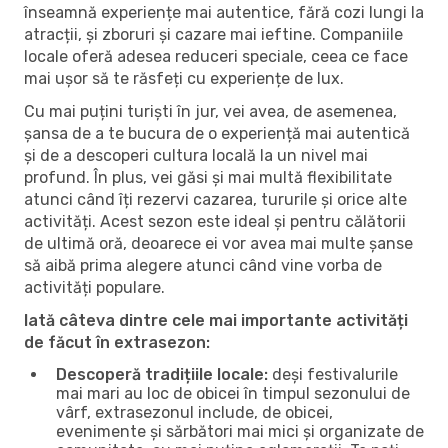
înseamnă experiențe mai autentice, fără cozi lungi la
atracții, și zboruri și cazare mai ieftine. Companiile
locale oferă adesea reduceri speciale, ceea ce face
mai ușor să te răsfeți cu experiențe de lux.
Cu mai puțini turiști în jur, vei avea, de asemenea,
șansa de a te bucura de o experiență mai autentică
și de a descoperi cultura locală la un nivel mai
profund. În plus, vei găsi și mai multă flexibilitate
atunci când îți rezervi cazarea, tururile și orice alte
activități. Acest sezon este ideal și pentru călătorii
de ultimă oră, deoarece ei vor avea mai multe șanse
să aibă prima alegere atunci când vine vorba de
activități populare.
Iată câteva dintre cele mai importante activități
de făcut în extrasezon:
Descoperă tradițiile locale:
deși festivalurile
mai mari au loc de obicei în timpul sezonului de
vârf, extrasezonul include, de obicei,
evenimente și sărbători mai mici și organizate de