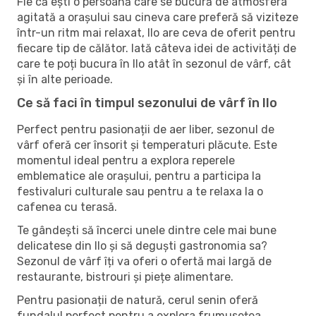
Fie că ești o persoană care se bucură de atmosfera
agitată a orașului sau cineva care preferă să viziteze
într-un ritm mai relaxat, Ilo are ceva de oferit pentru
fiecare tip de călător. Iată câteva idei de activități de
care te poți bucura în Ilo atât în ​​sezonul de vârf, cât
și în alte perioade.
Ce să faci în timpul sezonului de vârf în Ilo
Perfect pentru pasionații de aer liber, sezonul de
vârf oferă cer însorit și temperaturi plăcute. Este
momentul ideal pentru a explora reperele
emblematice ale orașului, pentru a participa la
festivaluri culturale sau pentru a te relaxa la o
cafenea cu terasă.
Te gândești să încerci unele dintre cele mai bune
delicatese din Ilo și să deguști gastronomia sa?
Sezonul de vârf îți va oferi o ofertă mai largă de
restaurante, bistrouri și piețe alimentare.
Pentru pasionații de natură, cerul senin oferă
fundalul perfect pentru a explora frumusețea