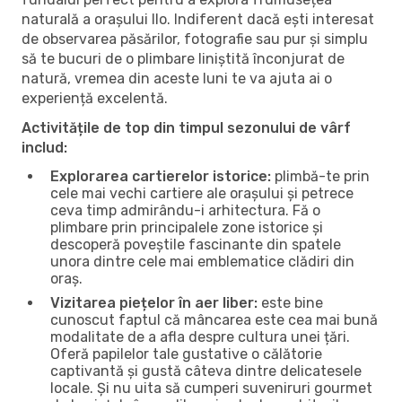
naturală a orașului Ilo. Indiferent dacă ești interesat
de observarea păsărilor, fotografie sau pur și simplu
să te bucuri de o plimbare liniștită înconjurat de
natură, vremea din aceste luni te va ajuta ai o
experiență excelentă.
Activitățile de top din timpul sezonului de vârf
includ:
Explorarea cartierelor istorice:
plimbă-te prin
cele mai vechi cartiere ale orașului și petrece
ceva timp admirându-i arhitectura. Fă o
plimbare prin principalele zone istorice și
descoperă poveștile fascinante din spatele
unora dintre cele mai emblematice clădiri din
oraș.
Vizitarea piețelor în aer liber:
este bine
cunoscut faptul că mâncarea este cea mai bună
modalitate de a afla despre cultura unei țări.
Oferă papilelor tale gustative o călătorie
captivantă și gustă câteva dintre delicatesele
locale. Și nu uita să cumperi suveniruri gourmet