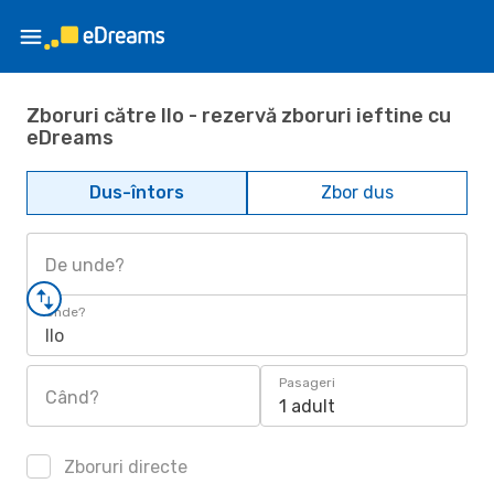
Zboruri către Ilo - rezervă zboruri ieftine cu
eDreams
Dus-întors
Zbor dus
De unde?
Unde?
Ilo
Pasageri
Când?
1 adult
Zboruri directe