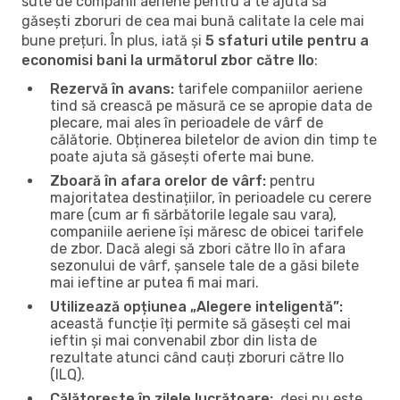
sute de companii aeriene pentru a te ajuta să
găsești zboruri de cea mai bună calitate la cele mai
bune prețuri. În plus, iată și
5 sfaturi utile pentru a
economisi bani la următorul zbor către Ilo
:
Rezervă în avans:
tarifele companiilor aeriene
tind să crească pe măsură ce se apropie data de
plecare, mai ales în perioadele de vârf de
călătorie. Obținerea biletelor de avion din timp te
poate ajuta să găsești oferte mai bune.
Zboară în afara orelor de vârf:
pentru
majoritatea destinațiilor, în perioadele cu cerere
mare (cum ar fi sărbătorile legale sau vara),
companiile aeriene își măresc de obicei tarifele
de zbor. Dacă alegi să zbori către Ilo în afara
sezonului de vârf, șansele tale de a găsi bilete
mai ieftine ar putea fi mai mari.
Utilizează opțiunea „Alegere inteligentă”:
această funcție îți permite să găsești cel mai
ieftin și mai convenabil zbor din lista de
rezultate atunci când cauți zboruri către Ilo
(ILQ).
Călătorește în zilele lucrătoare:
, deși nu este