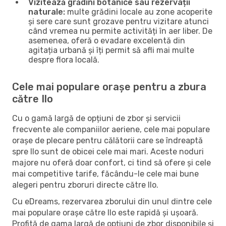
Vizitează grădini botanice sau rezervații
naturale:
multe grădini locale au zone acoperite
și sere care sunt grozave pentru vizitare atunci
când vremea nu permite activități în aer liber. De
asemenea, oferă o evadare excelentă din
agitația urbană și îți permit să afli mai multe
despre flora locală.
Cele mai populare orașe pentru a zbura
către Ilo
Cu o gamă largă de opțiuni de zbor și servicii
frecvente ale companiilor aeriene, cele mai populare
orașe de plecare pentru călătorii care se îndreaptă
spre Ilo sunt de obicei cele mai mari. Aceste noduri
majore nu oferă doar confort, ci tind să ofere și cele
mai competitive tarife, făcându-le cele mai bune
alegeri pentru zboruri directe către Ilo.
Cu eDreams, rezervarea zborului din unul dintre cele
mai populare orașe către Ilo este rapidă și ușoară.
Profită de gama largă de opțiuni de zbor disponibile și