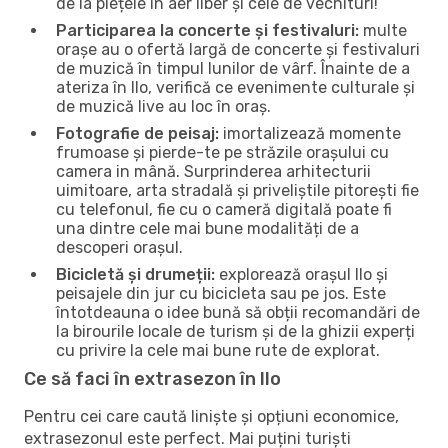
de la piețele în aer liber și cele de vechituri!
Participarea la concerte și festivaluri:
multe
orașe au o ofertă largă de concerte și festivaluri
de muzică în timpul lunilor de vârf. Înainte de a
ateriza în Ilo, verifică ce evenimente culturale și
de muzică live au loc în oraș.
Fotografie de peisaj:
imortalizează momente
frumoase și pierde-te pe străzile orașului cu
camera in mână. Surprinderea arhitecturii
uimitoare, arta stradală și priveliștile pitorești fie
cu telefonul, fie cu o cameră digitală poate fi
una dintre cele mai bune modalități de a
descoperi orașul.
Bicicletă și drumeții:
explorează orașul Ilo și
peisajele din jur cu bicicleta sau pe jos. Este
întotdeauna o idee bună să obții recomandări de
la birourile locale de turism și de la ghizii experți
cu privire la cele mai bune rute de explorat.
Ce să faci în extrasezon în Ilo
Pentru cei care caută liniște și opțiuni economice,
extrasezonul este perfect. Mai puțini turiști