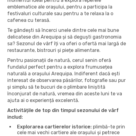
momentul ideal pentru a explora reperele
emblematice ale orașului, pentru a participa la
festivaluri culturale sau pentru a te relaxa la o
cafenea cu terasă.
Te gândești să încerci unele dintre cele mai bune
delicatese din Arequipa și să deguști gastronomia
sa? Sezonul de vârf îți va oferi o ofertă mai largă de
restaurante, bistrouri și piețe alimentare.
Pentru pasionații de natură, cerul senin oferă
fundalul perfect pentru a explora frumusețea
naturală a orașului Arequipa. Indiferent dacă ești
interesat de observarea păsărilor, fotografie sau pur
și simplu să te bucuri de o plimbare liniștită
înconjurat de natură, vremea din aceste luni te va
ajuta ai o experiență excelentă.
Activitățile de top din timpul sezonului de vârf
includ:
Explorarea cartierelor istorice:
plimbă-te prin
cele mai vechi cartiere ale orașului și petrece