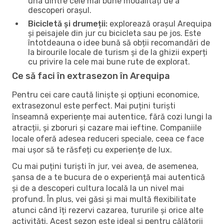
una dintre cele mai bune modalități de a
descoperi orașul.
Bicicletă și drumeții:
explorează orașul Arequipa
și peisajele din jur cu bicicleta sau pe jos. Este
întotdeauna o idee bună să obții recomandări de
la birourile locale de turism și de la ghizii experți
cu privire la cele mai bune rute de explorat.
Ce să faci în extrasezon în Arequipa
Pentru cei care caută liniște și opțiuni economice,
extrasezonul este perfect. Mai puțini turiști
înseamnă experiențe mai autentice, fără cozi lungi la
atracții, și zboruri și cazare mai ieftine. Companiile
locale oferă adesea reduceri speciale, ceea ce face
mai ușor să te răsfeți cu experiențe de lux.
Cu mai puțini turiști în jur, vei avea, de asemenea,
șansa de a te bucura de o experiență mai autentică
și de a descoperi cultura locală la un nivel mai
profund. În plus, vei găsi și mai multă flexibilitate
atunci când îți rezervi cazarea, tururile și orice alte
activități. Acest sezon este ideal și pentru călătorii