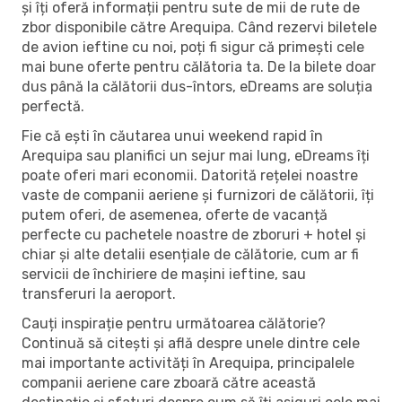
și îți oferă informații pentru sute de mii de rute de
zbor disponibile către Arequipa. Când rezervi biletele
de avion ieftine cu noi, poți fi sigur că primești cele
mai bune oferte pentru călătoria ta. De la bilete doar
dus până la călătorii dus-întors, eDreams are soluția
perfectă.
Fie că ești în căutarea unui weekend rapid în
Arequipa sau planifici un sejur mai lung, eDreams îți
poate oferi mari economii. Datorită rețelei noastre
vaste de companii aeriene și furnizori de călătorii, îți
putem oferi, de asemenea, oferte de vacanță
perfecte cu pachetele noastre de zboruri + hotel și
chiar și alte detalii esențiale de călătorie, cum ar fi
servicii de închiriere de mașini ieftine, sau
transferuri la aeroport.
Cauți inspirație pentru următoarea călătorie?
Continuă să citești și află despre unele dintre cele
mai importante activități în Arequipa, principalele
companii aeriene care zboară către această