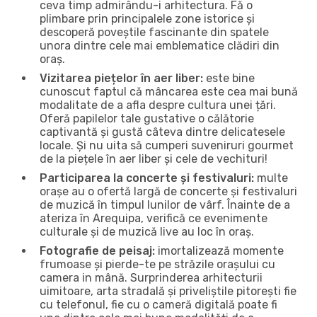
ceva timp admirându-i arhitectura. Fă o
plimbare prin principalele zone istorice și
descoperă poveștile fascinante din spatele
unora dintre cele mai emblematice clădiri din
oraș.
Vizitarea piețelor în aer liber:
este bine
cunoscut faptul că mâncarea este cea mai bună
modalitate de a afla despre cultura unei țări.
Oferă papilelor tale gustative o călătorie
captivantă și gustă câteva dintre delicatesele
locale. Și nu uita să cumperi suveniruri gourmet
de la piețele în aer liber și cele de vechituri!
Participarea la concerte și festivaluri:
multe
orașe au o ofertă largă de concerte și festivaluri
de muzică în timpul lunilor de vârf. Înainte de a
ateriza în Arequipa, verifică ce evenimente
culturale și de muzică live au loc în oraș.
Fotografie de peisaj:
imortalizează momente
frumoase și pierde-te pe străzile orașului cu
camera in mână. Surprinderea arhitecturii
uimitoare, arta stradală și priveliștile pitorești fie
cu telefonul, fie cu o cameră digitală poate fi