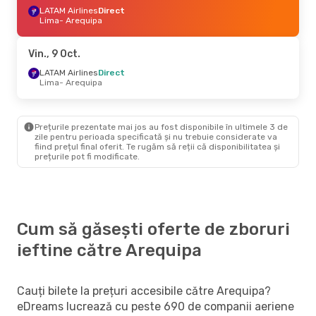
LATAM Airlines
Direct
Lima
- Arequipa
Vin., 9 Oct.
LATAM Airlines
Direct
Lima
- Arequipa
Prețurile prezentate mai jos au fost disponibile în ultimele 3 de
zile pentru perioada specificată și nu trebuie considerate va
fiind prețul final oferit. Te rugăm să reții că disponibilitatea și
prețurile pot fi modificate.
Cum să găsești oferte de zboruri
ieftine către Arequipa
Cauți bilete la prețuri accesibile către Arequipa?
eDreams lucrează cu peste 690 de companii aeriene