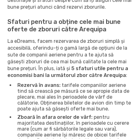
destinație și sfaturi despre cum să îți asiguri cele mai
bune prețuri atunci când rezervi zborurile.
Sfaturi pentru a obține cele mai bune
oferte de zboruri către Arequipa
La eDreams, facem rezervarea de zboruri simplă și
accesibilă, oferindu-ți o gamă largă de opțiuni de la
sute de companii aeriene pentru a te ajuta să
găsești zboruri de cea mai bună calitate la cele mai
bune prețuri. În plus, iată și
5 sfaturi utile pentru a
economisi bani la următorul zbor către Arequipa
:
Rezervă în avans:
tarifele companiilor aeriene
tind să crească pe măsură ce se apropie data de
plecare, mai ales în perioadele de vârf de
călătorie. Obținerea biletelor de avion din timp te
poate ajuta să găsești oferte mai bune.
Zboară în afara orelor de vârf:
pentru
majoritatea destinațiilor, în perioadele cu cerere
mare (cum ar fi sărbătorile legale sau vara),
companiile aeriene își măresc de obicei tarifele