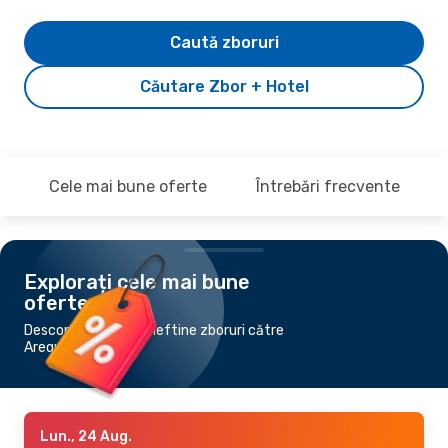
Caută zboruri
Căutare Zbor + Hotel
Cele mai bune oferte
Întrebări frecvente
Explorați cele mai bune
oferte
Descoperă cele mai ieftine zboruri către
Arequipa
Lun., 24 Aug.