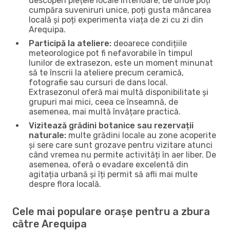
descoperi piețele locale interioare, de unde poți
cumpăra suveniruri unice, poți gusta mâncarea
locală și poți experimenta viața de zi cu zi din
Arequipa.
Participă la ateliere:
deoarece condițiile
meteorologice pot fi nefavorabile în timpul
lunilor de extrasezon, este un moment minunat
să te înscrii la ateliere precum ceramică,
fotografie sau cursuri de dans local.
Extrasezonul oferă mai multă disponibilitate și
grupuri mai mici, ceea ce înseamnă, de
asemenea, mai multă învățare practică.
Vizitează grădini botanice sau rezervații
naturale:
multe grădini locale au zone acoperite
și sere care sunt grozave pentru vizitare atunci
când vremea nu permite activități în aer liber. De
asemenea, oferă o evadare excelentă din
agitația urbană și îți permit să afli mai multe
despre flora locală.
Cele mai populare orașe pentru a zbura
către Arequipa