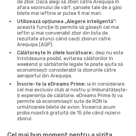
de zbor. Dacă alegi să zbori către Arequipa în
afara sezonului de vârf, șansele tale de a găsi
bilete mai ieftine ar putea fi mai mari.
Utilizează opțiunea „Alegere inteligentă”:
această funcție îți permite să găsești cel mai
ieftin și mai convenabil zbor din lista de
rezultate atunci când cauți zboruri către
Arequipa (AQP).
Călătorește în zilele lucrătoare:
, deși nu este
întotdeauna posibil, evitarea călătoriilor în
weekend și sărbătorile legale te poate ajuta să
economisești considerabil la zborurile către
aeroportul din Arequipa.
Înscrie-te la eDreams Prime:
ia în considerare
cel mai exclusiv club al nostru și îmbunătățește-
ți experiența de călătorie. eDreams Prime îți va
permite să economisești sute de RON la
următoarele bilete de avion. Încearcă acum
proba noastră gratuită de 15 zile când rezervi
zborul.
Cel mai bun moment pentru a vizita