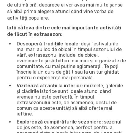
de ultimă oră, deoarece ei vor avea mai multe șanse
să aibă prima alegere atunci când vine vorba de
activități populare.
Iată câteva dintre cele mai importante activități
de făcut în extrasezon:
Descoperă tradițiile locale:
deși festivalurile
mai mari au loc de obicei în timpul sezonului de
vârf, extrasezonul include, de obicei,
evenimente și sărbători mai mici și organizate de
comunitate, cu mai puține aglomerații. Te poți
înscrie la un curs de gătit sau la un tur ghidat
pentru o experiență mai personală.
Vizitează atracții la interior:
muzeele, galeriile
și clădirile istorice sunt ideale atunci când
vremea nu este perfectă. În timpul
extrasezonului este, de asemenea, destul de
comun ca aceste unități să aibă oferte mai
ieftine.
Explorează cumpărăturile sezoniere:
sezonul
de jos este, de asemenea, perfect pentru a