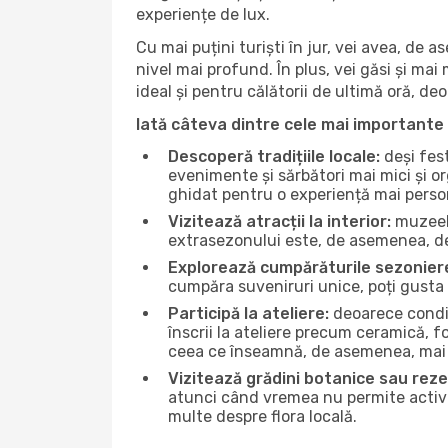
experiențe de lux.
Cu mai puțini turiști în jur, vei avea, de
nivel mai profund. În plus, vei găsi și mai 
ideal și pentru călătorii de ultimă oră, d
Iată câteva dintre cele mai importante 
Descoperă tradițiile locale:
deși fest
evenimente și sărbători mai mici și or
ghidat pentru o experiență mai perso
Vizitează atracții la interior:
muzeele
extrasezonului este, de asemenea, de
Explorează cumpărăturile sezonier
cumpăra suveniruri unice, poți gusta 
Participă la ateliere:
deoarece condiț
înscrii la ateliere precum ceramică, f
ceea ce înseamnă, de asemenea, mai 
Vizitează grădini botanice sau reze
atunci când vremea nu permite activită
multe despre flora locală.