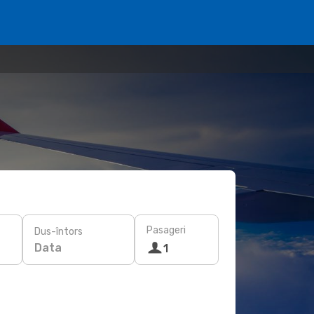
Pasageri
Dus-întors
Data
1