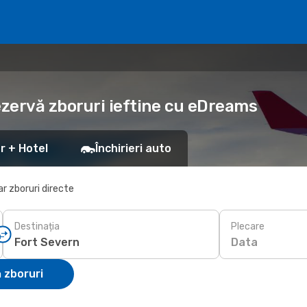
ezervă zboruri ieftine cu eDreams
r + Hotel
Închirieri auto
r zboruri directe
Destinația
Plecare
Data
 zboruri