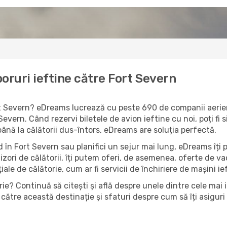
oruri ieftine către Fort Severn
ort Severn? eDreams lucrează cu peste 690 de companii aerien
Severn. Când rezervi biletele de avion ieftine cu noi, poți fi
până la călătorii dus-întors, eDreams are soluția perfectă.
 în Fort Severn sau planifici un sejur mai lung, eDreams îți p
izori de călătorii, îți putem oferi, de asemenea, oferte de 
țiale de călătorie, cum ar fi servicii de închiriere de mașini i
ie? Continuă să citești și află despre unele dintre cele mai 
către această destinație și sfaturi despre cum să îți asiguri