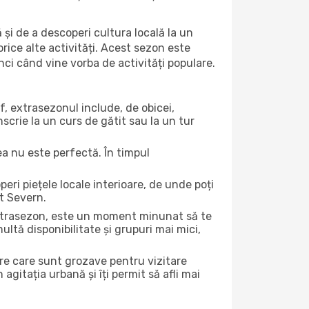
 și de a descoperi cultura locală la un
 orice alte activități. Acest sezon este
nci când vine vorba de activități populare.
f, extrasezonul include, de obicei,
scrie la un curs de gătit sau la un tur
ea nu este perfectă. În timpul
ri piețele locale interioare, de unde poți
rt Severn.
 extrasezon, este un moment minunat să te
ltă disponibilitate și grupuri mai mici,
ere care sunt grozave pentru vizitare
gitația urbană și îți permit să afli mai