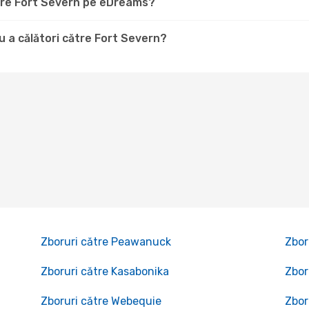
ătre Fort Severn pe eDreams?
 a călători către Fort Severn?
Zboruri către Peawanuck
Zbor
Zboruri către Kasabonika
Zbor
Zboruri către Webequie
Zbor