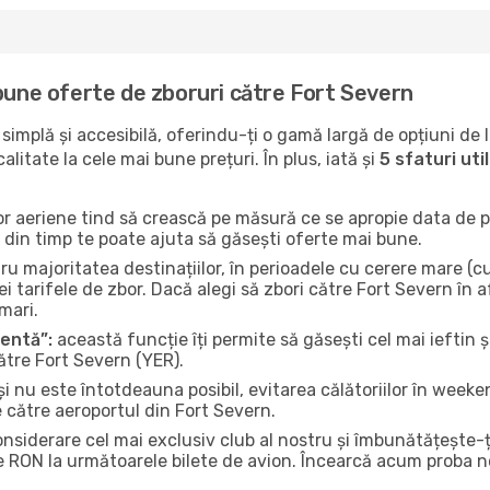
bune oferte de zboruri către Fort Severn
implă și accesibilă, oferindu-ți o gamă largă de opțiuni de 
litate la cele mai bune prețuri. În plus, iată și
5 sfaturi ut
or aeriene tind să crească pe măsură ce se apropie data de pl
n din timp te poate ajuta să găsești oferte mai bune.
u majoritatea destinațiilor, în perioadele cu cerere mare (cum
i tarifele de zbor. Dacă alegi să zbori către Fort Severn în a
mari.
gentă”:
această funcție îți permite să găsești cel mai ieftin ș
ătre Fort Severn (YER).
și nu este întotdeauna posibil, evitarea călătoriilor în weeke
e către aeroportul din Fort Severn.
onsiderare cel mai exclusiv club al nostru și îmbunătățește-
e RON la următoarele bilete de avion. Încearcă acum proba no