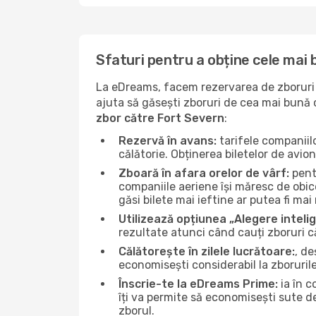
Sfaturi pentru a obține cele mai 
La eDreams, facem rezervarea de zboruri s
ajuta să găsești zboruri de cea mai bună ca
zbor către Fort Severn
:
Rezervă în avans:
tarifele companiil
călătorie. Obținerea biletelor de avio
Zboară în afara orelor de vârf:
pentr
companiile aeriene își măresc de obice
găsi bilete mai ieftine ar putea fi mai 
Utilizează opțiunea „Alegere inteli
rezultate atunci când cauți zboruri c
Călătorește în zilele lucrătoare:
, de
economisești considerabil la zboruril
Înscrie-te la eDreams Prime:
ia în c
îți va permite să economisești sute d
zborul.