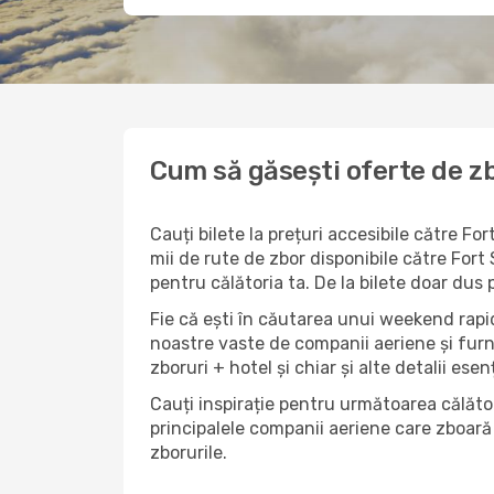
Cum să găsești oferte de zb
Cauți bilete la prețuri accesibile către F
mii de rute de zbor disponibile către Fort 
pentru călătoria ta. De la bilete doar dus 
Fie că ești în căutarea unui weekend rapid
noastre vaste de companii aeriene și furn
zboruri + hotel și chiar și alte detalii esen
Cauți inspirație pentru următoarea călător
principalele companii aeriene care zboară 
zborurile.