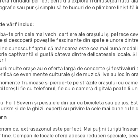
oferă fundalul perfect pentru a explora frumusețea naturală
tografie sau pur și simplu să te bucuri de o plimbare liniștit
de vârf includ:
bă-te prin cele mai vechi cartiere ale orașului și petrece c
ce și descoperă poveștile fascinante din spatele unora dintr
ine cunoscut faptul că mâncarea este cea mai bună modalita
torie captivantă și gustă câteva dintre delicatesele locale. 
ri!
uri:
multe orașe au o ofertă largă de concerte și festivaluri d
erifică ce evenimente culturale și de muzică live au loc în ora
omente frumoase și pierde-te pe străzile orașului cu camer
e pitorești fie cu telefonul, fie cu o cameră digitală poate fi 
l Fort Severn și peisajele din jur cu bicicleta sau pe jos. Es
urism și de la ghizii experți cu privire la cele mai bune rute 
ern
conomice, extrasezonul este perfect. Mai puțini turiști înse
 ieftine. Companiile locale oferă adesea reduceri speciale, ce