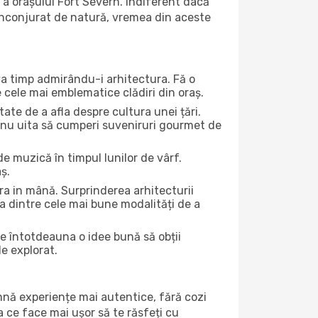
 a orașului Fort Severn. Indiferent dacă
ă înconjurat de natură, vremea din aceste
eva timp admirându-i arhitectura. Fă o
e cele mai emblematice clădiri din oraș.
te de a afla despre cultura unei țări.
Și nu uita să cumperi suveniruri gourmet de
e muzică în timpul lunilor de vârf.
ș.
a in mână. Surprinderea arhitecturii
una dintre cele mai bune modalități de a
te întotdeauna o idee bună să obții
de explorat.
amnă experiențe mai autentice, fără cozi
ea ce face mai ușor să te răsfeți cu