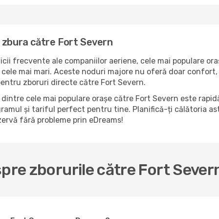
 zbura către Fort Severn
icii frecvente ale companiilor aeriene, cele mai populare ora
 cele mai mari. Aceste noduri majore nu oferă doar confort, 
pentru zboruri directe către Fort Severn.
dintre cele mai populare orașe către Fort Severn este rapidă
ramul și tariful perfect pentru tine. Planifică-ți călătoria a
ezervă fără probleme prin eDreams!
spre zborurile către Fort Sever