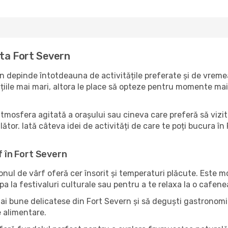
ita Fort Severn
n depinde întotdeauna de activitățile preferate și de vremea
ile mai mari, altora le place să opteze pentru momente mai li
atmosfera agitată a orașului sau cineva care preferă să vizit
ător. Iată câteva idei de activități de care te poți bucura în F
f în Fort Severn
zonul de vârf oferă cer însorit și temperaturi plăcute. Este 
pa la festivaluri culturale sau pentru a te relaxa la o cafene
ai bune delicatese din Fort Severn și să deguști gastronomia
e alimentare.