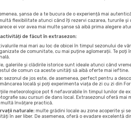
 asemenea, șansa de a te bucura de o experiență mai autentică
multă flexibilitate atunci când îți rezervi cazarea, tururile și
eoarece ei vor avea mai multe șanse să aibă prima alegere atu
activități de făcut în extrasezon:
ivalurile mai mari au loc de obicei în timpul sezonului de vâr
ganizate de comunitate, cu mai puține aglomerații. Te poți în
nală.
, galeriile și clădirile istorice sunt ideale atunci când vrem
stul de comun ca aceste unități să aibă oferte mai ieftine.
e:
sezonul de jos este, de asemenea, perfect pentru a descope
mâncarea locală și poți experimenta viața de zi cu zi din Fo
iile meteorologice pot fi nefavorabile în timpul lunilor de
otografie sau cursuri de dans local. Extrasezonul oferă mai mu
multă învățare practică.
rvații naturale:
multe grădini locale au zone acoperite și s
ți în aer liber. De asemenea, oferă o evadare excelentă din a