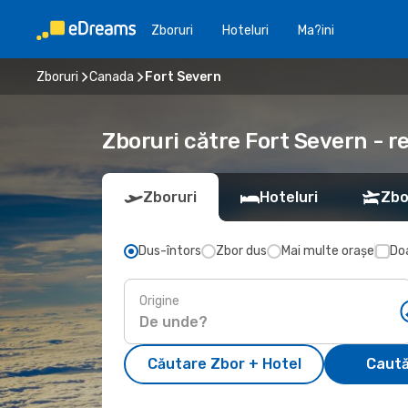
Zboruri
Hoteluri
Ma?ini
Zboruri
Canada
Fort Severn
Zboruri către Fort Severn - r
Zboruri
Hoteluri
Zbo
Dus-întors
Zbor dus
Mai multe orașe
Doa
Origine
Căutare Zbor + Hotel
Caută