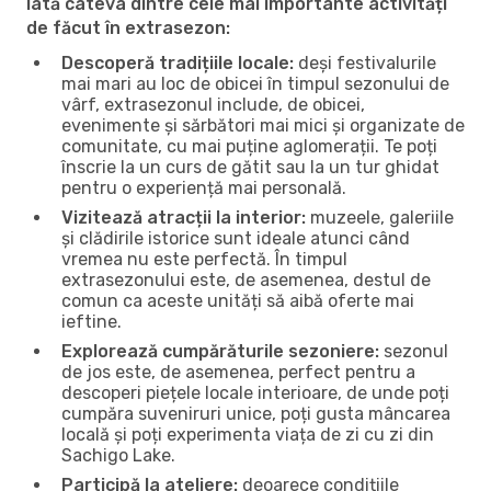
Iată câteva dintre cele mai importante activități
de făcut în extrasezon:
Descoperă tradițiile locale:
deși festivalurile
mai mari au loc de obicei în timpul sezonului de
vârf, extrasezonul include, de obicei,
evenimente și sărbători mai mici și organizate de
comunitate, cu mai puține aglomerații. Te poți
înscrie la un curs de gătit sau la un tur ghidat
pentru o experiență mai personală.
Vizitează atracții la interior:
muzeele, galeriile
și clădirile istorice sunt ideale atunci când
vremea nu este perfectă. În timpul
extrasezonului este, de asemenea, destul de
comun ca aceste unități să aibă oferte mai
ieftine.
Explorează cumpărăturile sezoniere:
sezonul
de jos este, de asemenea, perfect pentru a
descoperi piețele locale interioare, de unde poți
cumpăra suveniruri unice, poți gusta mâncarea
locală și poți experimenta viața de zi cu zi din
Sachigo Lake.
Participă la ateliere:
deoarece condițiile