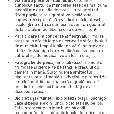
Vizitarea piețelor în aer liber:
este bine
cunoscut faptul că mâncarea este cea mai bună
modalitate de a afla despre cultura unei țări.
Oferă papilelor tale gustative o călătorie
captivantă și gustă câteva dintre delicatesele
locale. Și nu uita să cumperi suveniruri gourmet
de la piețele în aer liber și cele de vechituri!
Participarea la concerte și festivaluri:
multe
orașe au o ofertă largă de concerte și festivaluri
de muzică în timpul lunilor de vârf. Înainte de a
ateriza în Sachigo Lake, verifică ce evenimente
culturale și de muzică live au loc în oraș.
Fotografie de peisaj:
imortalizează momente
frumoase și pierde-te pe străzile orașului cu
camera in mână. Surprinderea arhitecturii
uimitoare, arta stradală și priveliștile pitorești fie
cu telefonul, fie cu o cameră digitală poate fi
una dintre cele mai bune modalități de a
descoperi orașul.
Bicicletă și drumeții:
explorează orașul Sachigo
Lake și peisajele din jur cu bicicleta sau pe jos.
Este întotdeauna o idee bună să obții
recomandări de la birourile locale de turism și de