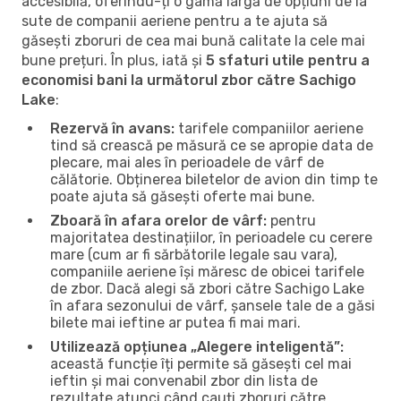
accesibilă, oferindu-ți o gamă largă de opțiuni de la
sute de companii aeriene pentru a te ajuta să
găsești zboruri de cea mai bună calitate la cele mai
bune prețuri. În plus, iată și
5 sfaturi utile pentru a
economisi bani la următorul zbor către Sachigo
Lake
:
Rezervă în avans:
tarifele companiilor aeriene
tind să crească pe măsură ce se apropie data de
plecare, mai ales în perioadele de vârf de
călătorie. Obținerea biletelor de avion din timp te
poate ajuta să găsești oferte mai bune.
Zboară în afara orelor de vârf:
pentru
majoritatea destinațiilor, în perioadele cu cerere
mare (cum ar fi sărbătorile legale sau vara),
companiile aeriene își măresc de obicei tarifele
de zbor. Dacă alegi să zbori către Sachigo Lake
în afara sezonului de vârf, șansele tale de a găsi
bilete mai ieftine ar putea fi mai mari.
Utilizează opțiunea „Alegere inteligentă”:
această funcție îți permite să găsești cel mai
ieftin și mai convenabil zbor din lista de
rezultate atunci când cauți zboruri către