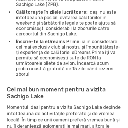
Sachigo Lake (ZPB).
Călătorește în zilele lucrătoare:
, deși nu este
întotdeauna posibil, evitarea călătoriilor în
weekend și sărbătorile legale te poate ajuta să
economisești considerabil la zborurile către
aeroportul din Sachigo Lake.
Înscrie-te la eDreams Prime:
ia în considerare
cel mai exclusiv club al nostru și îmbunătățește-
ți experiența de călătorie. eDreams Prime îți va
permite să economisești sute de RON la
următoarele bilete de avion. Încearcă acum
proba noastră gratuită de 15 zile când rezervi
zborul.
Cel mai bun moment pentru a vizita
Sachigo Lake
Momentul ideal pentru a vizita Sachigo Lake depinde
întotdeauna de activitățile preferate și de vremea
locală. În timp ce unii oameni preferă vremea bună și
nu îi deranjează aglomerațiile mai mari, altora le