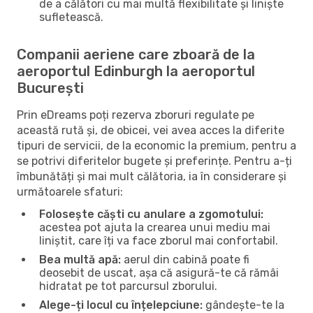
de a călători cu mai multă flexibilitate și liniște
sufletească.
Companii aeriene care zboară de la
aeroportul Edinburgh la aeroportul
București
Prin eDreams poți rezerva zboruri regulate pe
această rută și, de obicei, vei avea acces la diferite
tipuri de servicii, de la economic la premium, pentru a
se potrivi diferitelor bugete și preferințe. Pentru a-ți
îmbunătăți și mai mult călătoria, ia în considerare și
următoarele sfaturi:
Folosește căști cu anulare a zgomotului:
acestea pot ajuta la crearea unui mediu mai
liniștit, care îți va face zborul mai confortabil.
Bea multă apă:
aerul din cabină poate fi
deosebit de uscat, așa că asigură-te că rămâi
hidratat pe tot parcursul zborului.
Alege-ți locul cu înțelepciune:
gândește-te la