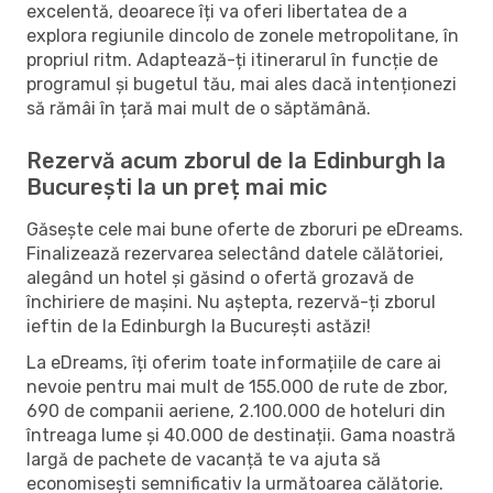
excelentă, deoarece îți va oferi libertatea de a
explora regiunile dincolo de zonele metropolitane, în
propriul ritm. Adaptează-ți itinerarul în funcție de
programul și bugetul tău, mai ales dacă intenționezi
să rămâi în țară mai mult de o săptămână.
Rezervă acum zborul de la Edinburgh la
București la un preț mai mic
Găsește cele mai bune oferte de zboruri pe eDreams.
Finalizează rezervarea selectând datele călătoriei,
alegând un hotel și găsind o ofertă grozavă de
închiriere de mașini. Nu aștepta, rezervă-ți zborul
ieftin de la Edinburgh la București astăzi!
La eDreams, îți oferim toate informațiile de care ai
nevoie pentru mai mult de 155.000 de rute de zbor,
690 de companii aeriene, 2.100.000 de hoteluri din
întreaga lume și 40.000 de destinații. Gama noastră
largă de pachete de vacanță te va ajuta să
economisești semnificativ la următoarea călătorie.