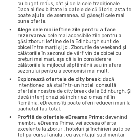
cu buget redus, cât și de la cele tradiționale.
Daca ai flexibilitate la datele de călătorie, asta te
poate ajuta, de asemenea, să găsești cele mai
bune oferte.
Alege cele mai ieftine zile pentru a face
rezervarea:
cele mai accesibile zile pentru a
găsi zboruri ieftine de la Edinburgh sunt de
obicei între marți și joi. Zborurile de weekend și
călătoriile în sezonul de vârf vin de obicei cu
prețuri mai mari, așa că ia în considerare
călătoriile la mijlocul săptămânii sau în afara
sezonului pentru a economisi mai mult.
Explorează ofertele de city break:
dacă
intenționezi să stai într-un hotel, consultă
ofertele noastre de city break de la Edinburgh. Și
dacă intenționezi să închiriezi o mașină în
România, eDreams îți poate oferi reduceri mari la
pachetul tau total.
Profită de ofertele eDreams Prime:
devenind
membru eDreams Prime, vei accesa oferte
excelente la zboruri, hoteluri și închirieri auto pe
tot parcursul anului, cu avantajul suplimentar