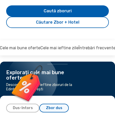
Caută zboruri
Căutare Zbor + Hotel
Cele mai bune oferte
Cele mai ieftine zile
Întrebări frecvent
Explorați cele mai bune
oferte
Descoperiți cele mai ieftine zboruri de la
Edinburgh la București
Dus-întors
Zbor dus