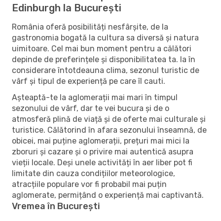
Edinburgh la București
România oferă posibilități nesfârșite, de la
gastronomia bogată la cultura sa diversă și natura
uimitoare. Cel mai bun moment pentru a călători
depinde de preferințele și disponibilitatea ta. Ia în
considerare întotdeauna clima, sezonul turistic de
vârf și tipul de experiență pe care îl cauti.
Așteaptă-te la aglomerații mai mari în timpul
sezonului de vârf, dar te vei bucura și de o
atmosferă plină de viață și de oferte mai culturale și
turistice. Călătorind în afara sezonului înseamnă, de
obicei, mai puține aglomerații, prețuri mai mici la
zboruri și cazare și o privire mai autentică asupra
vieții locale. Deși unele activități în aer liber pot fi
limitate din cauza condițiilor meteorologice,
atracțiile populare vor fi probabil mai puțin
aglomerate, permițând o experiență mai captivantă.
Vremea în București