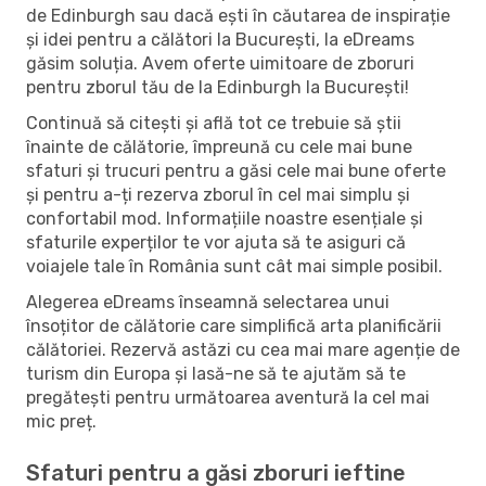
de Edinburgh sau dacă ești în căutarea de inspirație
și idei pentru a călători la București, la eDreams
găsim soluția. Avem oferte uimitoare de zboruri
pentru zborul tău de la Edinburgh la București!
Continuă să citești și află tot ce trebuie să știi
înainte de călătorie, împreună cu cele mai bune
sfaturi și trucuri pentru a găsi cele mai bune oferte
și pentru a-ți rezerva zborul în cel mai simplu și
confortabil mod. Informațiile noastre esențiale și
sfaturile experților te vor ajuta să te asiguri că
voiajele tale în România sunt cât mai simple posibil.
Alegerea eDreams înseamnă selectarea unui
însoțitor de călătorie care simplifică arta planificării
călătoriei. Rezervă astăzi cu cea mai mare agenție de
turism din Europa și lasă-ne să te ajutăm să te
pregătești pentru următoarea aventură la cel mai
mic preț.
Sfaturi pentru a găsi zboruri ieftine