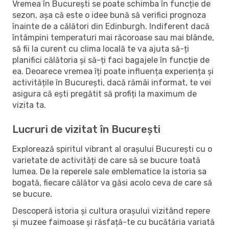
Vremea în București se poate schimba în funcție de
sezon, așa că este o idee bună să verifici prognoza
înainte de a călători din Edinburgh. Indiferent dacă
întâmpini temperaturi mai răcoroase sau mai blânde,
să fii la curent cu clima locală te va ajuta să-ți
planifici călătoria și să-ți faci bagajele în funcție de
ea. Deoarece vremea îți poate influența experiența și
activitățile în București, dacă rămâi informat, te vei
asigura că ești pregătit să profiți la maximum de
vizita ta.
Lucruri de vizitat în București
Explorează spiritul vibrant al orașului București cu o
varietate de activități de care să se bucure toată
lumea. De la reperele sale emblematice la istoria sa
bogată, fiecare călător va găsi acolo ceva de care să
se bucure.
Descoperă istoria și cultura orașului vizitând repere
și muzee faimoase și răsfață-te cu bucătăria variată