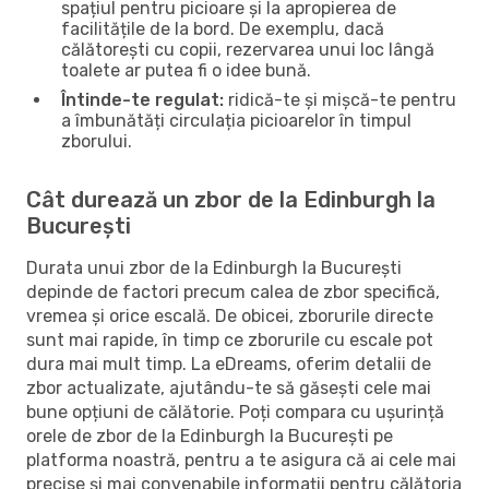
spațiul pentru picioare și la apropierea de
facilitățile de la bord. De exemplu, dacă
călătorești cu copii, rezervarea unui loc lângă
toalete ar putea fi o idee bună.
Întinde-te regulat:
ridică-te și mișcă-te pentru
a îmbunătăți circulația picioarelor în timpul
zborului.
Cât durează un zbor de la Edinburgh la
București
Durata unui zbor de la Edinburgh la București
depinde de factori precum calea de zbor specifică,
vremea și orice escală. De obicei, zborurile directe
sunt mai rapide, în timp ce zborurile cu escale pot
dura mai mult timp. La eDreams, oferim detalii de
zbor actualizate, ajutându-te să găsești cele mai
bune opțiuni de călătorie. Poți compara cu ușurință
orele de zbor de la Edinburgh la București pe
platforma noastră, pentru a te asigura că ai cele mai
precise și mai convenabile informații pentru călătoria