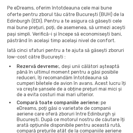
Pe eDreams, oferim întotdeauna cele mai bune
oferte pentru zborul tău către București (BUH) de la
Edinburgh (EDI). Pentru a te asigura că găsești cele
mai bune prețuri, poți, de asemenea, să urmezi acești
pași simpli. Verifică-i și începe să economisești bani,
păstrând în același timp același nivel de confort.
Iată cinci sfaturi pentru a te ajuta să găsești zboruri
low-cost către București :
Rezervă devreme:
, deși unii călători așteaptă
până în ultimul moment pentru a găsi posibile
reduceri, îți recomandăm întotdeauna să
cumperi biletele de avion în avans. Acest lucru îți
va crește șansele de a obține prețuri mai mici și
de a evita costuri mai mari ulterior.
Compară toate companiile aeriene:
pe
eDreams, poți găsi o varietate de companii
aeriene care oferă zboruri între Edinburgh și
București. După ce motorul nostru de căutare îți
arată opțiunile disponibile pentru această rută,
compară prețurile atât de la companiile aeriene