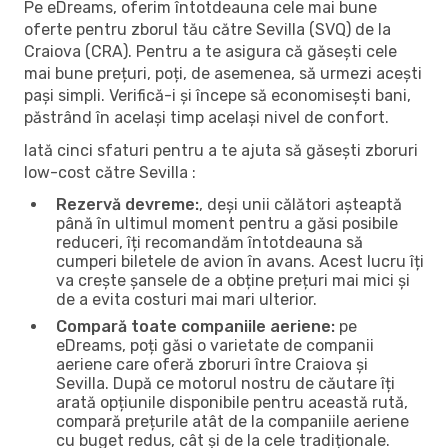
Pe eDreams, oferim întotdeauna cele mai bune
oferte pentru zborul tău către Sevilla (SVQ) de la
Craiova (CRA). Pentru a te asigura că găsești cele
mai bune prețuri, poți, de asemenea, să urmezi acești
pași simpli. Verifică-i și începe să economisești bani,
păstrând în același timp același nivel de confort.
Iată cinci sfaturi pentru a te ajuta să găsești zboruri
low-cost către Sevilla :
Rezervă devreme:
, deși unii călători așteaptă
până în ultimul moment pentru a găsi posibile
reduceri, îți recomandăm întotdeauna să
cumperi biletele de avion în avans. Acest lucru îți
va crește șansele de a obține prețuri mai mici și
de a evita costuri mai mari ulterior.
Compară toate companiile aeriene:
pe
eDreams, poți găsi o varietate de companii
aeriene care oferă zboruri între Craiova și
Sevilla. După ce motorul nostru de căutare îți
arată opțiunile disponibile pentru această rută,
compară prețurile atât de la companiile aeriene
cu buget redus, cât și de la cele tradiționale.