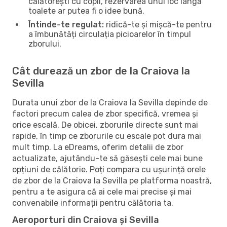
călătorești cu copii, rezervarea unui loc lângă
toalete ar putea fi o idee bună.
Întinde-te regulat:
ridică-te și mișcă-te pentru
a îmbunătăți circulația picioarelor în timpul
zborului.
Cât durează un zbor de la Craiova la
Sevilla
Durata unui zbor de la Craiova la Sevilla depinde de
factori precum calea de zbor specifică, vremea și
orice escală. De obicei, zborurile directe sunt mai
rapide, în timp ce zborurile cu escale pot dura mai
mult timp. La eDreams, oferim detalii de zbor
actualizate, ajutându-te să găsești cele mai bune
opțiuni de călătorie. Poți compara cu ușurință orele
de zbor de la Craiova la Sevilla pe platforma noastră,
pentru a te asigura că ai cele mai precise și mai
convenabile informații pentru călătoria ta.
Aeroporturi din Craiova și Sevilla