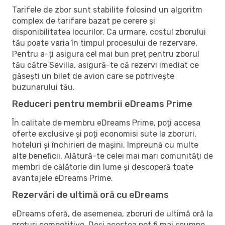
Tarifele de zbor sunt stabilite folosind un algoritm
complex de tarifare bazat pe cerere și
disponibilitatea locurilor. Ca urmare, costul zborului
tău poate varia în timpul procesului de rezervare.
Pentru a-ți asigura cel mai bun preț pentru zborul
tău către Sevilla, asigură-te că rezervi imediat ce
găsești un bilet de avion care se potrivește
buzunarului tău.
Reduceri pentru membrii eDreams Prime
În calitate de membru eDreams Prime, poți accesa
oferte exclusive și poți economisi sute la zboruri,
hoteluri și închirieri de mașini, împreună cu multe
alte beneficii. Alătură-te celei mai mari comunități de
membri de călătorie din lume și descoperă toate
avantajele eDreams Prime.
Rezervări de ultimă oră cu eDreams
eDreams oferă, de asemenea, zboruri de ultimă oră la
prețuri competitive. Deși acestea pot fi mai scumpe,