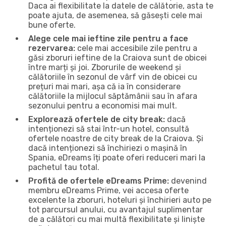
Daca ai flexibilitate la datele de călătorie, asta te
poate ajuta, de asemenea, să găsești cele mai
bune oferte.
Alege cele mai ieftine zile pentru a face
rezervarea:
cele mai accesibile zile pentru a
găsi zboruri ieftine de la Craiova sunt de obicei
între marți și joi. Zborurile de weekend și
călătoriile în sezonul de vârf vin de obicei cu
prețuri mai mari, așa că ia în considerare
călătoriile la mijlocul săptămânii sau în afara
sezonului pentru a economisi mai mult.
Explorează ofertele de city break:
dacă
intenționezi să stai într-un hotel, consultă
ofertele noastre de city break de la Craiova. Și
dacă intenționezi să închiriezi o mașină în
Spania, eDreams îți poate oferi reduceri mari la
pachetul tau total.
Profită de ofertele eDreams Prime:
devenind
membru eDreams Prime, vei accesa oferte
excelente la zboruri, hoteluri și închirieri auto pe
tot parcursul anului, cu avantajul suplimentar
de a călători cu mai multă flexibilitate și liniște