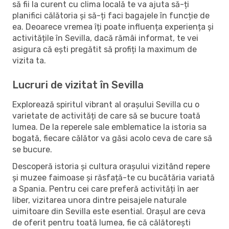
să fii la curent cu clima locală te va ajuta să-ți
planifici călătoria și să-ți faci bagajele în funcție de
ea. Deoarece vremea îți poate influența experiența și
activitățile în Sevilla, dacă rămâi informat, te vei
asigura că ești pregătit să profiți la maximum de
vizita ta.
Lucruri de vizitat în Sevilla
Explorează spiritul vibrant al orașului Sevilla cu o
varietate de activități de care să se bucure toată
lumea. De la reperele sale emblematice la istoria sa
bogată, fiecare călător va găsi acolo ceva de care să
se bucure.
Descoperă istoria și cultura orașului vizitând repere
și muzee faimoase și răsfață-te cu bucătăria variată
a Spania. Pentru cei care preferă activități în aer
liber, vizitarea unora dintre peisajele naturale
uimitoare din Sevilla este esential. Orașul are ceva
de oferit pentru toată lumea, fie că călătorești