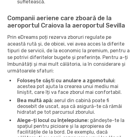
sufletească.
Companii aeriene care zboară de la
aeroportul Craiova la aeroportul Sevilla
Prin eDreams poți rezerva zboruri regulate pe
această rută și, de obicei, vei avea acces la diferite
tipuri de servicii, de la economic la premium, pentru a
se potrivi diferitelor bugete și preferințe. Pentru a-ți
îmbunătăți și mai mult călătoria, ia în considerare și
următoarele sfaturi:
Folosește căști cu anulare a zgomotului:
acestea pot ajuta la crearea unui mediu mai
liniștit, care îți va face zborul mai confortabil.
Bea multă apă:
aerul din cabină poate fi
deosebit de uscat, așa că asigură-te că rămâi
hidratat pe tot parcursul zborului.
Alege-ți locul cu înțelepciune:
gândește-te la
spațiul pentru picioare și la apropierea de
facilitățile de la bord. De exemplu, dacă