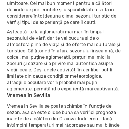
uimitoare. Cel mai bun moment pentru a călători
depinde de preferințele și disponibilitatea ta. Ia în
considerare întotdeauna clima, sezonul turistic de
vârf și tipul de experiență pe care îl cauti.
Așteaptă-te la aglomerații mai mari în timpul
sezonului de vârf, dar te vei bucura și de o
atmosferă plină de viață și de oferte mai culturale și
turistice. Călătorind în afara sezonului înseamnă, de
obicei, mai puține aglomerații, prețuri mai mici la
zboruri și cazare și o privire mai autentică asupra
vieții locale. Deși unele activități în aer liber pot fi
limitate din cauza condițiilor meteorologice,
atracțiile populare vor fi probabil mai puțin
aglomerate, permițând o experiență mai captivantă.
Vremea în Sevilla
Vremea în Sevilla se poate schimba în funcție de
sezon, așa că este o idee bună să verifici prognoza
înainte de a călători din Craiova. Indiferent dacă
întâmpini temperaturi mai răcoroase sau mai blânde,