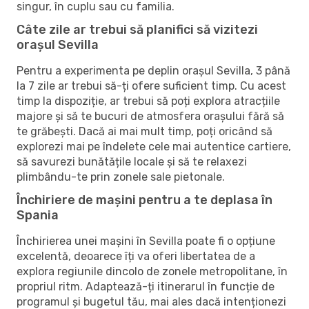
singur, în cuplu sau cu familia.
Câte zile ar trebui să planifici să vizitezi
orașul Sevilla
Pentru a experimenta pe deplin orașul Sevilla, 3 până
la 7 zile ar trebui să-ți ofere suficient timp. Cu acest
timp la dispoziție, ar trebui să poți explora atracțiile
majore și să te bucuri de atmosfera orașului fără să
te grăbești. Dacă ai mai mult timp, poți oricând să
explorezi mai pe îndelete cele mai autentice cartiere,
să savurezi bunătățile locale și să te relaxezi
plimbându-te prin zonele sale pietonale.
Închiriere de mașini pentru a te deplasa în
Spania
Închirierea unei mașini în Sevilla poate fi o opțiune
excelentă, deoarece îți va oferi libertatea de a
explora regiunile dincolo de zonele metropolitane, în
propriul ritm. Adaptează-ți itinerarul în funcție de
programul și bugetul tău, mai ales dacă intenționezi