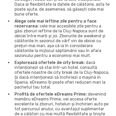
Daca ai flexibilitate la datele de călătorie, asta te
poate ajuta, de asemenea, să găsești cele mai
bune oferte.
Alege cele mai ieftine zile pentru a face
rezervarea:
cele mai accesibile zile pentru a
găsi zboruri ieftine de la Cluj-Napoca sunt de
obicei între marți și joi. Zborurile de weekend și
călătoriile în sezonul de vârf vin de obicei cu
prețuri mai mari, așa că ia în considerare
călătoriile la mijlocul săptămânii sau în afara
sezonului pentru a economisi mai mult.
Explorează ofertele de city break:
dacă
intenționezi să stai într-un hotel, consultă
ofertele noastre de city break de la Cluj-Napoca.
Și dacă intenționezi să închiriezi o mașină în
Spania, eDreams îți poate oferi reduceri mari la
pachetul tau total.
Profită de ofertele eDreams Prime:
devenind
membru eDreams Prime, vei accesa oferte
excelente la zboruri, hoteluri și închirieri auto pe
tot parcursul anului, cu avantajul suplimentar
de a călători cu mai multă flexibilitate și liniște