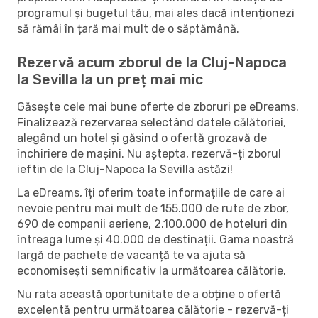
programul și bugetul tău, mai ales dacă intenționezi
să rămâi în țară mai mult de o săptămână.
Rezervă acum zborul de la Cluj-Napoca
la Sevilla la un preț mai mic
Găsește cele mai bune oferte de zboruri pe eDreams.
Finalizează rezervarea selectând datele călătoriei,
alegând un hotel și găsind o ofertă grozavă de
închiriere de mașini. Nu aștepta, rezervă-ți zborul
ieftin de la Cluj-Napoca la Sevilla astăzi!
La eDreams, îți oferim toate informațiile de care ai
nevoie pentru mai mult de 155.000 de rute de zbor,
690 de companii aeriene, 2.100.000 de hoteluri din
întreaga lume și 40.000 de destinații. Gama noastră
largă de pachete de vacanță te va ajuta să
economisești semnificativ la următoarea călătorie.
Nu rata această oportunitate de a obține o ofertă
excelentă pentru următoarea călătorie - rezervă-ți