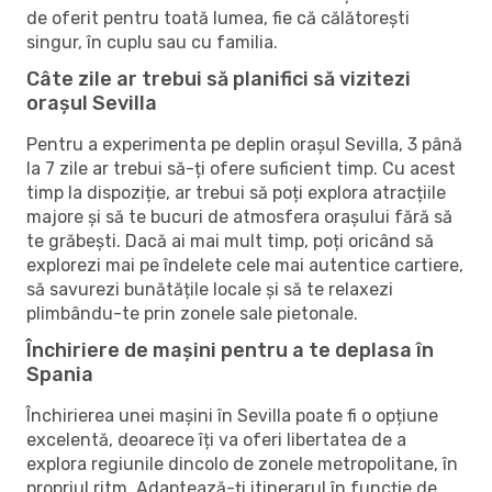
de oferit pentru toată lumea, fie că călătorești
singur, în cuplu sau cu familia.
Câte zile ar trebui să planifici să vizitezi
orașul Sevilla
Pentru a experimenta pe deplin orașul Sevilla, 3 până
la 7 zile ar trebui să-ți ofere suficient timp. Cu acest
timp la dispoziție, ar trebui să poți explora atracțiile
majore și să te bucuri de atmosfera orașului fără să
te grăbești. Dacă ai mai mult timp, poți oricând să
explorezi mai pe îndelete cele mai autentice cartiere,
să savurezi bunătățile locale și să te relaxezi
plimbându-te prin zonele sale pietonale.
Închiriere de mașini pentru a te deplasa în
Spania
Închirierea unei mașini în Sevilla poate fi o opțiune
excelentă, deoarece îți va oferi libertatea de a
explora regiunile dincolo de zonele metropolitane, în
propriul ritm. Adaptează-ți itinerarul în funcție de