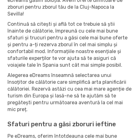
eDreams găsim soluția. Avem oferte uimitoare de
zboruri pentru zborul tău de la Cluj-Napoca la
Sevilla!
Continuă să citești și află tot ce trebuie să știi
înainte de călătorie, împreună cu cele mai bune
sfaturi și trucuri pentru a găsi cele mai bune oferte
și pentru a-ți rezerva zborul în cel mai simplu și
confortabil mod. Informațiile noastre esențiale și
sfaturile experților te vor ajuta să te asiguri că
voiajele tale în Spania sunt cât mai simple posibil.
Alegerea eDreams înseamnă selectarea unui
însoțitor de călătorie care simplifică arta planificării
călătoriei. Rezervă astăzi cu cea mai mare agenție de
turism din Europa și lasă-ne să te ajutăm să te
pregătești pentru următoarea aventură la cel mai
mic preț.
Sfaturi pentru a găsi zboruri ieftine
Pe eDreams, oferim întotdeauna cele mai bune