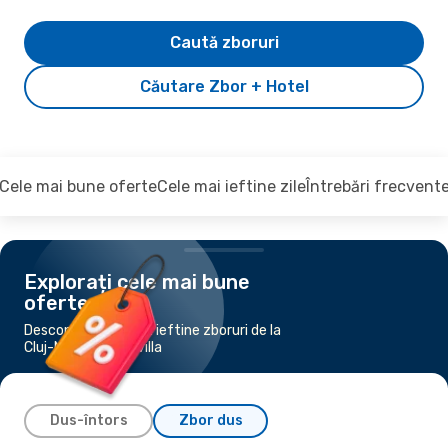
Caută zboruri
Căutare Zbor + Hotel
Cele mai bune oferte
Cele mai ieftine zile
Întrebări frecvent
Explorați cele mai bune
oferte
Descoperiți cele mai ieftine zboruri de la
Cluj-Napoca la Sevilla
Dus-întors
Zbor dus