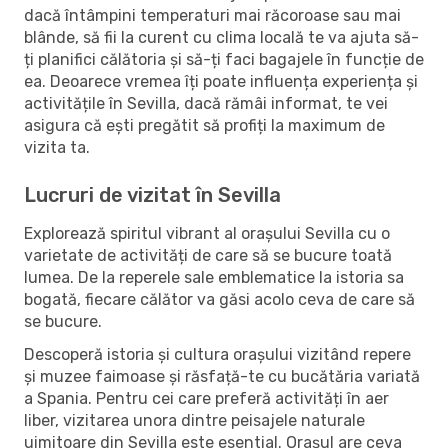
dacă întâmpini temperaturi mai răcoroase sau mai
blânde, să fii la curent cu clima locală te va ajuta să-
ți planifici călătoria și să-ți faci bagajele în funcție de
ea. Deoarece vremea îți poate influența experiența și
activitățile în Sevilla, dacă rămâi informat, te vei
asigura că ești pregătit să profiți la maximum de
vizita ta.
Lucruri de vizitat în Sevilla
Explorează spiritul vibrant al orașului Sevilla cu o
varietate de activități de care să se bucure toată
lumea. De la reperele sale emblematice la istoria sa
bogată, fiecare călător va găsi acolo ceva de care să
se bucure.
Descoperă istoria și cultura orașului vizitând repere
și muzee faimoase și răsfață-te cu bucătăria variată
a Spania. Pentru cei care preferă activități în aer
liber, vizitarea unora dintre peisajele naturale
uimitoare din Sevilla este esential. Orașul are ceva