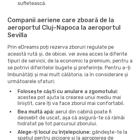
sufletească.
Companii aeriene care zboară de la
aeroportul Cluj-Napoca la aeroportul
Sevilla
Prin eDreams poți rezerva zboruri regulate pe
această rută și, de obicei, vei avea acces la diferite
tipuri de servicii, de la economic la premium, pentru a
se potrivi diferitelor bugete și preferințe. Pentru a-ți
îmbunătăți și mai mult călătoria, ia în considerare și
următoarele sfaturi:
Folosește căști cu anulare a zgomotului:
acestea pot ajuta la crearea unui mediu mai
liniștit, care îți va face zborul mai confortabil.
Bea multă apă:
aerul din cabină poate fi
deosebit de uscat, așa că asigură-te că rămâi
hidratat pe tot parcursul zborului.
Alege-ți locul cu înțelepciune:
gândește-te la
spațiul pentru picioare și la apropierea de