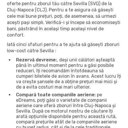
oferte pentru zborul tău către Sevilla (SVQ) de la
Cluj-Napoca (CLJ). Pentru a te asigura că găsești
cele mai bune prețuri, poți, de asemenea, să urmezi
acești pași simpli. Verifică-i și începe să economisești
bani, păstrând în același timp același nivel de
confort.
Iată cinci sfaturi pentru a te ajuta să găsești zboruri
low-cost către Sevilla :
Rezervă devreme:
, deși unii călători așteaptă
până în ultimul moment pentru a găsi posibile
reduceri, îți recomandăm întotdeauna să
cumperi biletele de avion în avans. Acest lucru îți
va crește șansele de a obține prețuri mai mici și
de a evita costuri mai mari ulterior.
Compară toate companiile aeriene:
pe
eDreams, poți găsi o varietate de companii
aeriene care oferă zboruri între Cluj-Napoca și
Sevilla. După ce motorul nostru de căutare îți
arată opțiunile disponibile pentru această rută,
compară prețurile atât de la companiile aeriene
cu buget redus, cât și de la cele tradiționale.