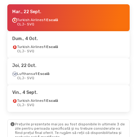
Mie., 2 Sept.
Mar., 22 Sept.
- Sâm., 5 Sept.
Lufthansa
Turkish Airlines
1 Escală
1 Escală
CLJ
CLJ
- SVQ
- SVQ
Lufthansa
1 Escală
SVQ
- CLJ
Dum., 4 Oct.
Mar., 8 Sept.
Turkish Airlines
- Mar., 15 Sept.
1 Escală
CLJ
- SVQ
Lufthansa
1 Escală
CLJ
- SVQ
Lufthansa
1 Escală
Joi, 22 Oct.
SVQ
- CLJ
Lufthansa
1 Escală
CLJ
- SVQ
Lun., 5 Oct.
- Sâm., 10 Oct.
Lufthansa
1 Escală
Vin., 4 Sept.
CLJ
- SVQ
Lufthansa
1 Escală
Turkish Airlines
1 Escală
SVQ
- CLJ
CLJ
- SVQ
Mar., 22 Sept.
- Vin., 25 Sept.
Prețurile prezentate mai jos au fost disponibile în ultimele 3 de
Turkish Airlines
1 Escală
zile pentru perioada specificată și nu trebuie considerate va
CLJ
- SVQ
fiind prețul final oferit. Te rugăm să reții că disponibilitatea și
Turkish Airlines
1 Escală
prețurile pot fi modificate.