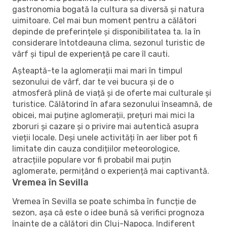
gastronomia bogată la cultura sa diversă și natura
uimitoare. Cel mai bun moment pentru a călători
depinde de preferințele și disponibilitatea ta. Ia în
considerare întotdeauna clima, sezonul turistic de
vârf și tipul de experiență pe care îl cauti.
Așteaptă-te la aglomerații mai mari în timpul
sezonului de vârf, dar te vei bucura și de o
atmosferă plină de viață și de oferte mai culturale și
turistice. Călătorind în afara sezonului înseamnă, de
obicei, mai puține aglomerații, prețuri mai mici la
zboruri și cazare și o privire mai autentică asupra
vieții locale. Deși unele activități în aer liber pot fi
limitate din cauza condițiilor meteorologice,
atracțiile populare vor fi probabil mai puțin
aglomerate, permițând o experiență mai captivantă.
Vremea în Sevilla
Vremea în Sevilla se poate schimba în funcție de
sezon, așa că este o idee bună să verifici prognoza
înainte de a călători din Cluj-Napoca. Indiferent