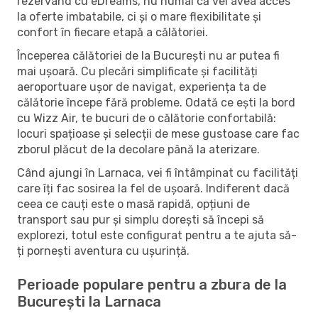
rezervând cu eDreams, nu numai că vei avea acces
la oferte imbatabile, ci și o mare flexibilitate și
confort în fiecare etapă a călătoriei.
Începerea călătoriei de la București nu ar putea fi
mai ușoară. Cu plecări simplificate și facilități
aeroportuare ușor de navigat, experiența ta de
călătorie începe fără probleme. Odată ce ești la bord
cu Wizz Air, te bucuri de o călătorie confortabilă:
locuri spațioase și selecții de mese gustoase care fac
zborul plăcut de la decolare până la aterizare.
Când ajungi în Larnaca, vei fi întâmpinat cu facilități
care îți fac sosirea la fel de ușoară. Indiferent dacă
ceea ce cauți este o masă rapidă, opțiuni de
transport sau pur și simplu dorești să începi să
explorezi, totul este configurat pentru a te ajuta să-
ți pornești aventura cu ușurință.
Perioade populare pentru a zbura de la
București la Larnaca