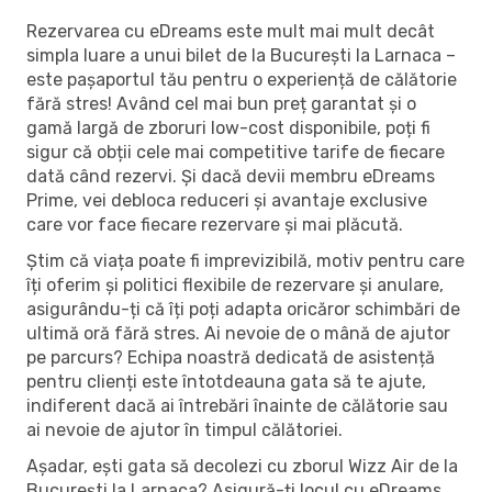
Rezervarea cu eDreams este mult mai mult decât
simpla luare a unui bilet de la București la Larnaca –
este pașaportul tău pentru o experiență de călătorie
fără stres! Având cel mai bun preț garantat și o
gamă largă de zboruri low-cost disponibile, poți fi
sigur că obții cele mai competitive tarife de fiecare
dată când rezervi. Și dacă devii membru eDreams
Prime, vei debloca reduceri și avantaje exclusive
care vor face fiecare rezervare și mai plăcută.
Știm că viața poate fi imprevizibilă, motiv pentru care
îți oferim și politici flexibile de rezervare și anulare,
asigurându-ți că îți poți adapta oricăror schimbări de
ultimă oră fără stres. Ai nevoie de o mână de ajutor
pe parcurs? Echipa noastră dedicată de asistență
pentru clienți este întotdeauna gata să te ajute,
indiferent dacă ai întrebări înainte de călătorie sau
ai nevoie de ajutor în timpul călătoriei.
Așadar, ești gata să decolezi cu zborul Wizz Air de la
București la Larnaca? Asigură-ți locul cu eDreams