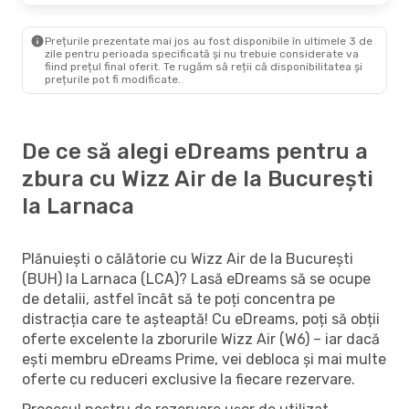
Prețurile prezentate mai jos au fost disponibile în ultimele 3 de
zile pentru perioada specificată și nu trebuie considerate va
fiind prețul final oferit. Te rugăm să reții că disponibilitatea și
prețurile pot fi modificate.
De ce să alegi eDreams pentru a
zbura cu Wizz Air de la București
la Larnaca
Plănuiești o călătorie cu Wizz Air de la București
(BUH) la Larnaca (LCA)? Lasă eDreams să se ocupe
de detalii, astfel încât să te poți concentra pe
distracția care te așteaptă! Cu eDreams, poți să obții
oferte excelente la zborurile Wizz Air (W6) – iar dacă
ești membru eDreams Prime, vei debloca și mai multe
oferte cu reduceri exclusive la fiecare rezervare.