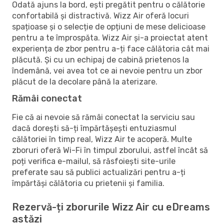
Odată ajuns la bord, ești pregătit pentru o călătorie
confortabilă și distractivă. Wizz Air oferă locuri
spațioase și o selecție de opțiuni de mese delicioase
pentru a te împrospăta. Wizz Air și-a proiectat atent
experiența de zbor pentru a-ți face călătoria cât mai
plăcută. Și cu un echipaj de cabină prietenos la
îndemână, vei avea tot ce ai nevoie pentru un zbor
plăcut de la decolare până la aterizare.
Rămâi conectat
Fie că ai nevoie să rămâi conectat la serviciu sau
dacă dorești să-ți împărtășești entuziasmul
călătoriei în timp real, Wizz Air te acoperă. Multe
zboruri oferă Wi-Fi în timpul zborului, astfel încât să
poți verifica e-mailul, să răsfoiești site-urile
preferate sau să publici actualizări pentru a-ți
împărtăși călătoria cu prietenii și familia.
Rezervă-ți zborurile Wizz Air cu eDreams
astăzi