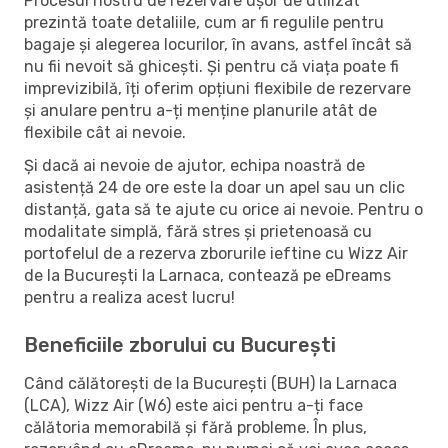
Procesul nostru de rezervare ușor de utilizat
prezintă toate detaliile, cum ar fi regulile pentru
bagaje și alegerea locurilor, în avans, astfel încât să
nu fii nevoit să ghicești. Și pentru că viața poate fi
imprevizibilă, îți oferim opțiuni flexibile de rezervare
și anulare pentru a-ți menține planurile atât de
flexibile cât ai nevoie.
Și dacă ai nevoie de ajutor, echipa noastră de
asistență 24 de ore este la doar un apel sau un clic
distanță, gata să te ajute cu orice ai nevoie. Pentru o
modalitate simplă, fără stres și prietenoasă cu
portofelul de a rezerva zborurile ieftine cu Wizz Air
de la București la Larnaca, contează pe eDreams
pentru a realiza acest lucru!
Beneficiile zborului cu București
Când călătorești de la București (BUH) la Larnaca
(LCA), Wizz Air (W6) este aici pentru a-ți face
călătoria memorabilă și fără probleme. În plus,