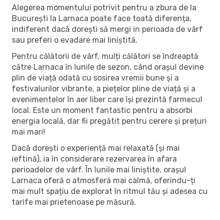
Alegerea momentului potrivit pentru a zbura de la
București la Larnaca poate face toată diferența,
indiferent dacă dorești să mergi in perioada de vârf
sau preferi o evadare mai liniștită.
Pentru călătorii de vârf, mulți călători se îndreaptă
către Larnaca în lunile de sezon, când orașul devine
plin de viață odată cu sosirea vremii bune și a
festivalurilor vibrante, a piețelor pline de viață și a
evenimentelor în aer liber care își prezintă farmecul
local. Este un moment fantastic pentru a absorbi
energia locală, dar fii pregătit pentru cerere și prețuri
mai mari!
Dacă dorești o experiență mai relaxată (și mai
ieftină), ia în considerare rezervarea în afara
perioadelor de vârf. În lunile mai liniștite, orașul
Larnaca oferă o atmosferă mai calmă, oferindu-ți
mai mult spațiu de explorat în ritmul tău și adesea cu
tarife mai prietenoase pe măsură.