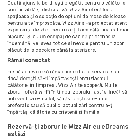
Odată ajuns la bord, ești pregătit pentru o călătorie
confortabilă și distractivă. Wizz Air oferă locuri
spațioase și o selecție de opțiuni de mese delicioase
pentru a te împrospăta. Wizz Air și-a proiectat atent
experiența de zbor pentru a-ți face călătoria cât mai
plăcută. Și cu un echipaj de cabină prietenos la
îndemână, vei avea tot ce ai nevoie pentru un zbor
plăcut de la decolare până la aterizare.
Rămâi conectat
Fie că ai nevoie să rămâi conectat la serviciu sau
dacă dorești să-ți împărtășești entuziasmul
călătoriei în timp real, Wizz Air te acoperă. Multe
zboruri oferă Wi-Fi în timpul zborului, astfel încât să
poți verifica e-mailul, să răsfoiești site-urile
preferate sau să publici actualizări pentru a-ți
împărtăși călătoria cu prietenii și familia.
Rezervă-ți zborurile Wizz Air cu eDreams
astăzi