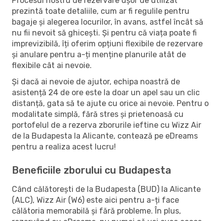
Procesul nostru de rezervare ușor de utilizat
prezintă toate detaliile, cum ar fi regulile pentru
bagaje și alegerea locurilor, în avans, astfel încât să
nu fii nevoit să ghicești. Și pentru că viața poate fi
imprevizibilă, îți oferim opțiuni flexibile de rezervare
și anulare pentru a-ți menține planurile atât de
flexibile cât ai nevoie.
Și dacă ai nevoie de ajutor, echipa noastră de
asistență 24 de ore este la doar un apel sau un clic
distanță, gata să te ajute cu orice ai nevoie. Pentru o
modalitate simplă, fără stres și prietenoasă cu
portofelul de a rezerva zborurile ieftine cu Wizz Air
de la Budapesta la Alicante, contează pe eDreams
pentru a realiza acest lucru!
Beneficiile zborului cu Budapesta
Când călătorești de la Budapesta (BUD) la Alicante
(ALC), Wizz Air (W6) este aici pentru a-ți face
călătoria memorabilă și fără probleme. În plus,