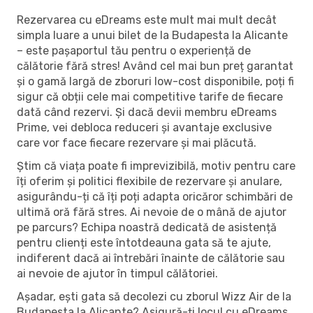
Rezervarea cu eDreams este mult mai mult decât
simpla luare a unui bilet de la Budapesta la Alicante
– este pașaportul tău pentru o experiență de
călătorie fără stres! Având cel mai bun preț garantat
și o gamă largă de zboruri low-cost disponibile, poți fi
sigur că obții cele mai competitive tarife de fiecare
dată când rezervi. Și dacă devii membru eDreams
Prime, vei debloca reduceri și avantaje exclusive
care vor face fiecare rezervare și mai plăcută.
Știm că viața poate fi imprevizibilă, motiv pentru care
îți oferim și politici flexibile de rezervare și anulare,
asigurându-ți că îți poți adapta oricăror schimbări de
ultimă oră fără stres. Ai nevoie de o mână de ajutor
pe parcurs? Echipa noastră dedicată de asistență
pentru clienți este întotdeauna gata să te ajute,
indiferent dacă ai întrebări înainte de călătorie sau
ai nevoie de ajutor în timpul călătoriei.
Așadar, ești gata să decolezi cu zborul Wizz Air de la
Budapesta la Alicante? Asigură-ți locul cu eDreams