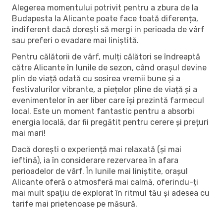
Alegerea momentului potrivit pentru a zbura de la
Budapesta la Alicante poate face toată diferența,
indiferent dacă dorești să mergi in perioada de vârf
sau preferi o evadare mai liniștită.
Pentru călătorii de vârf, mulți călători se îndreaptă
către Alicante în lunile de sezon, când orașul devine
plin de viață odată cu sosirea vremii bune și a
festivalurilor vibrante, a piețelor pline de viață și a
evenimentelor în aer liber care își prezintă farmecul
local. Este un moment fantastic pentru a absorbi
energia locală, dar fii pregătit pentru cerere și prețuri
mai mari!
Dacă dorești o experiență mai relaxată (și mai
ieftină), ia în considerare rezervarea în afara
perioadelor de vârf. În lunile mai liniștite, orașul
Alicante oferă o atmosferă mai calmă, oferindu-ți
mai mult spațiu de explorat în ritmul tău și adesea cu
tarife mai prietenoase pe măsură.