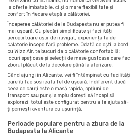
rezervând cu eDreams, nu numai că vei avea acces
la oferte imbatabile, ci și o mare flexibilitate și
confort în fiecare etapă a călătoriei.
Începerea călătoriei de la Budapesta nu ar putea fi
mai ușoară. Cu plecări simplificate și facilități
aeroportuare ușor de navigat, experiența ta de
călătorie începe fără probleme. Odată ce ești la bord
cu Wizz Air, te bucuri de o călătorie confortabilă:
locuri spațioase și selecții de mese gustoase care fac
zborul plăcut de la decolare până la aterizare.
Când ajungi în Alicante, vei fi întâmpinat cu facilități
care îți fac sosirea la fel de ușoară. Indiferent dacă
ceea ce cauți este o masă rapidă, opțiuni de
transport sau pur și simplu dorești să începi să
explorezi, totul este configurat pentru a te ajuta să-
ți pornești aventura cu ușurință.
Perioade populare pentru a zbura de la
Budapesta la Alicante