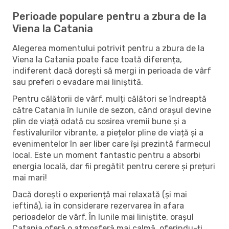
Perioade populare pentru a zbura de la
Viena la Catania
Alegerea momentului potrivit pentru a zbura de la
Viena la Catania poate face toată diferența,
indiferent dacă dorești să mergi in perioada de vârf
sau preferi o evadare mai liniștită.
Pentru călătorii de vârf, mulți călători se îndreaptă
către Catania în lunile de sezon, când orașul devine
plin de viață odată cu sosirea vremii bune și a
festivalurilor vibrante, a piețelor pline de viață și a
evenimentelor în aer liber care își prezintă farmecul
local. Este un moment fantastic pentru a absorbi
energia locală, dar fii pregătit pentru cerere și prețuri
mai mari!
Dacă dorești o experiență mai relaxată (și mai
ieftină), ia în considerare rezervarea în afara
perioadelor de vârf. În lunile mai liniștite, orașul
Catania oferă o atmosferă mai calmă, oferindu-ți