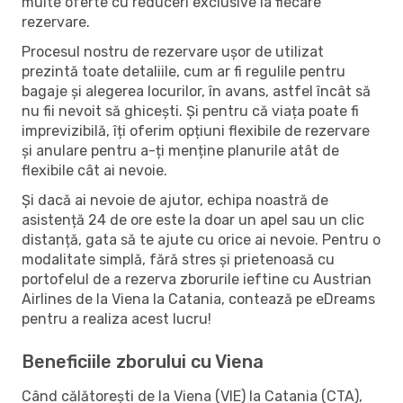
multe oferte cu reduceri exclusive la fiecare
rezervare.
Procesul nostru de rezervare ușor de utilizat
prezintă toate detaliile, cum ar fi regulile pentru
bagaje și alegerea locurilor, în avans, astfel încât să
nu fii nevoit să ghicești. Și pentru că viața poate fi
imprevizibilă, îți oferim opțiuni flexibile de rezervare
și anulare pentru a-ți menține planurile atât de
flexibile cât ai nevoie.
Și dacă ai nevoie de ajutor, echipa noastră de
asistență 24 de ore este la doar un apel sau un clic
distanță, gata să te ajute cu orice ai nevoie. Pentru o
modalitate simplă, fără stres și prietenoasă cu
portofelul de a rezerva zborurile ieftine cu Austrian
Airlines de la Viena la Catania, contează pe eDreams
pentru a realiza acest lucru!
Beneficiile zborului cu Viena
Când călătorești de la Viena (VIE) la Catania (CTA),