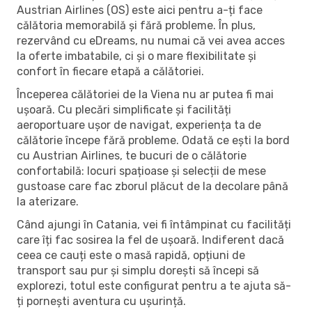
Austrian Airlines (OS) este aici pentru a-ți face
călătoria memorabilă și fără probleme. În plus,
rezervând cu eDreams, nu numai că vei avea acces
la oferte imbatabile, ci și o mare flexibilitate și
confort în fiecare etapă a călătoriei.
Începerea călătoriei de la Viena nu ar putea fi mai
ușoară. Cu plecări simplificate și facilități
aeroportuare ușor de navigat, experiența ta de
călătorie începe fără probleme. Odată ce ești la bord
cu Austrian Airlines, te bucuri de o călătorie
confortabilă: locuri spațioase și selecții de mese
gustoase care fac zborul plăcut de la decolare până
la aterizare.
Când ajungi în Catania, vei fi întâmpinat cu facilități
care îți fac sosirea la fel de ușoară. Indiferent dacă
ceea ce cauți este o masă rapidă, opțiuni de
transport sau pur și simplu dorești să începi să
explorezi, totul este configurat pentru a te ajuta să-
ți pornești aventura cu ușurință.