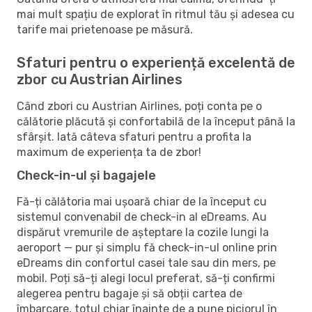
mai mult spațiu de explorat în ritmul tău și adesea cu
tarife mai prietenoase pe măsură.
Sfaturi pentru o experiență excelentă de
zbor cu Austrian Airlines
Când zbori cu Austrian Airlines, poți conta pe o
călătorie plăcută și confortabilă de la început până la
sfârșit. Iată câteva sfaturi pentru a profita la
maximum de experiența ta de zbor!
Check-in-ul și bagajele
Fă-ți călătoria mai ușoară chiar de la început cu
sistemul convenabil de check-in al eDreams. Au
dispărut vremurile de așteptare la cozile lungi la
aeroport — pur și simplu fă check-in-ul online prin
eDreams din confortul casei tale sau din mers, pe
mobil. Poți să-ți alegi locul preferat, să-ți confirmi
alegerea pentru bagaje și să obții cartea de
îmbarcare, totul chiar înainte de a pune piciorul în