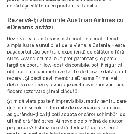
împărtăși călătoria cu prietenii și familia.
Rezervă-ți zborurile Austrian Airlines cu
eDreams astăzi
Rezervarea cu eDreams este mult mai mult decât
simpla luare a unui bilet de la Viena la Catania – este
pașaportul tău pentru o experiență de călătorie fără
stres! Având cel mai bun preț garantat și o gamă
largă de zboruri low-cost disponibile, poți fi sigur că
obții cele mai competitive tarife de fiecare dată când
rezervi. Și dacă devii membru eDreams Prime, vei
debloca reduceri și avantaje exclusive care vor face
fiecare rezervare și mai plăcută.
Știm că viața poate fi imprevizibilă, motiv pentru care
îți oferim și politici flexibile de rezervare și anulare,
asigurându-ți că îți poți adapta oricăror schimbări de
ultimă oră fără stres. Ai nevoie de o mână de ajutor
pe parcurs? Echipa noastră dedicată de asistență