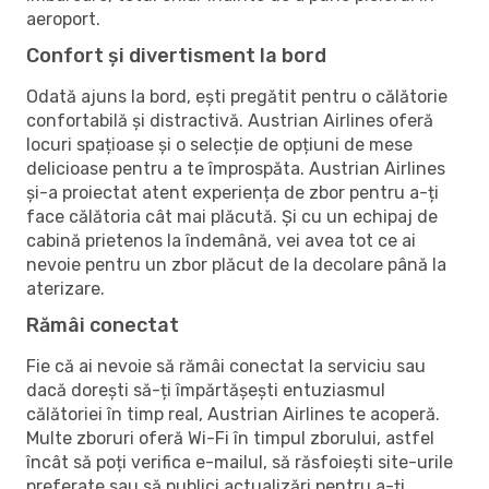
aeroport.
Confort și divertisment la bord
Odată ajuns la bord, ești pregătit pentru o călătorie
confortabilă și distractivă. Austrian Airlines oferă
locuri spațioase și o selecție de opțiuni de mese
delicioase pentru a te împrospăta. Austrian Airlines
și-a proiectat atent experiența de zbor pentru a-ți
face călătoria cât mai plăcută. Și cu un echipaj de
cabină prietenos la îndemână, vei avea tot ce ai
nevoie pentru un zbor plăcut de la decolare până la
aterizare.
Rămâi conectat
Fie că ai nevoie să rămâi conectat la serviciu sau
dacă dorești să-ți împărtășești entuziasmul
călătoriei în timp real, Austrian Airlines te acoperă.
Multe zboruri oferă Wi-Fi în timpul zborului, astfel
încât să poți verifica e-mailul, să răsfoiești site-urile
preferate sau să publici actualizări pentru a-ți