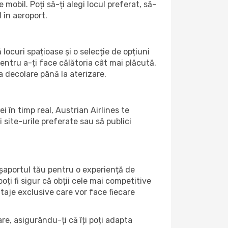
mobil. Poți să-ți alegi locul preferat, să-
 în aeroport.
 locuri spațioase și o selecție de opțiuni
entru a-ți face călătoria cât mai plăcută.
a decolare până la aterizare.
i în timp real, Austrian Airlines te
i site-urile preferate sau să publici
așaportul tău pentru o experiență de
oți fi sigur că obții cele mai competitive
taje exclusive care vor face fiecare
lare, asigurându-ți că îți poți adapta