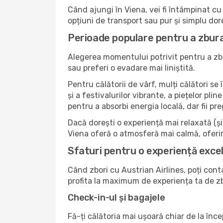
Când ajungi în Viena, vei fi întâmpinat cu 
opțiuni de transport sau pur și simplu dor
Perioade populare pentru a zbura 
Alegerea momentului potrivit pentru a zbu
sau preferi o evadare mai liniștită.
Pentru călătorii de vârf, mulți călători s
și a festivalurilor vibrante, a piețelor pl
pentru a absorbi energia locală, dar fii pre
Dacă dorești o experiență mai relaxată (și m
Viena oferă o atmosferă mai calmă, oferin
Sfaturi pentru o experiență excel
Când zbori cu Austrian Airlines, poți conta
profita la maximum de experiența ta de z
Check-in-ul și bagajele
Fă-ți călătoria mai ușoară chiar de la în