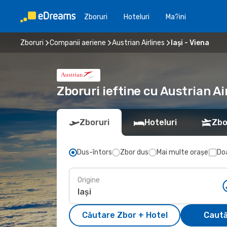
Zboruri
Hoteluri
Ma?ini
Zboruri
Companii aeriene
Austrian Airlines
Iași - Viena
Zboruri ieftine cu Austrian Air
Zboruri
Hoteluri
Zbo
Dus-întors
Zbor dus
Mai multe orașe
Doa
Origine
Căutare Zbor + Hotel
Caută