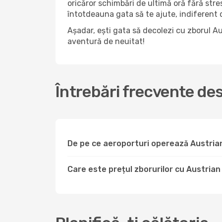
oricăror schimbări de ultimă oră fără str
întotdeauna gata să te ajute, indiferent da
Așadar, ești gata să decolezi cu zborul Au
aventură de neuitat!
Întrebări frecvente des
De pe ce aeroporturi operează Austrian 
Care este prețul zborurilor cu Austrian A