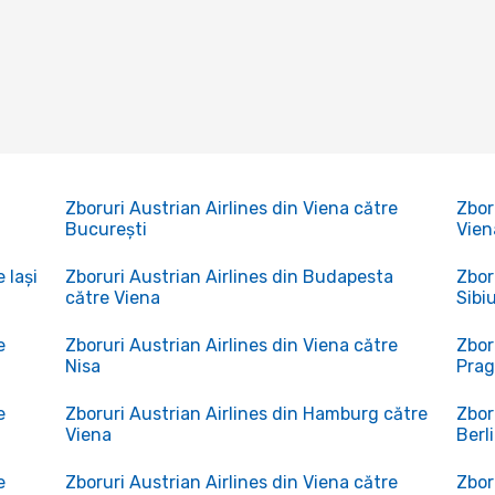
Zboruri Austrian Airlines din Viena către
Zbor
București
Vien
 Iași
Zboruri Austrian Airlines din Budapesta
Zbor
către Viena
Sibi
e
Zboruri Austrian Airlines din Viena către
Zbor
Nisa
Pra
e
Zboruri Austrian Airlines din Hamburg către
Zbor
Viena
Berl
e
Zboruri Austrian Airlines din Viena către
Zbor