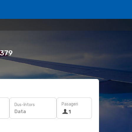
1379
Pasageri
Dus-întors
Data
1