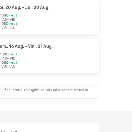
oi, 20 Aug.
- Joi, 20 Aug.
OS
Direct
IAS
- VIE
OS
Direct
VIE
- IAS
um., 16 Aug.
- Vin., 21 Aug.
OS
Direct
IAS
- VIE
OS
Direct
VIE
- IAS
 final oferit. Te rugăm să reții că disponibilitatea și