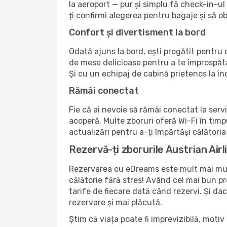
la aeroport — pur și simplu fă check-in-ul 
ți confirmi alegerea pentru bagaje și să ob
Confort și divertisment la bord
Odată ajuns la bord, ești pregătit pentru o
de mese delicioase pentru a te împrospăta.
Și cu un echipaj de cabină prietenos la în
Rămâi conectat
Fie că ai nevoie să rămâi conectat la servi
acoperă. Multe zboruri oferă Wi-Fi în timpul
actualizări pentru a-ți împărtăși călătoria 
Rezervă-ți zborurile Austrian Air
Rezervarea cu eDreams este mult mai mult 
călătorie fără stres! Având cel mai bun pre
tarife de fiecare dată când rezervi. Și d
rezervare și mai plăcută.
Știm că viața poate fi imprevizibilă, motiv 