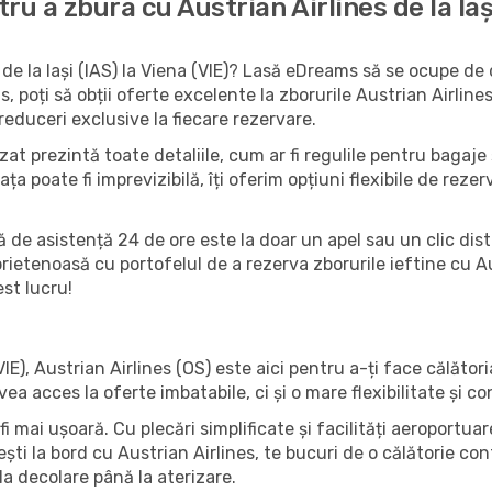
u a zbura cu Austrian Airlines de la Iaș
 de la Iași (IAS) la Viena (VIE)? Lasă eDreams să se ocupe de 
, poți să obții oferte excelente la zborurile Austrian Airli
reduceri exclusive la fiecare rezervare.
at prezintă toate detaliile, cum ar fi regulile pentru bagaje ș
iața poate fi imprevizibilă, îți oferim opțiuni flexibile de rez
ă de asistență 24 de ore este la doar un apel sau un clic dist
rietenoasă cu portofelul de a rezerva zborurile ieftine cu Aus
st lucru!
(VIE), Austrian Airlines (OS) este aici pentru a-ți face călător
acces la oferte imbatabile, ci și o mare flexibilitate și conf
 fi mai ușoară. Cu plecări simplificate și facilități aeroportu
ti la bord cu Austrian Airlines, te bucuri de o călătorie confo
a decolare până la aterizare.