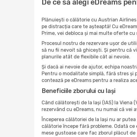
De ce să alegi eDreams pentr
Plănuiești o călătorie cu Austrian Airlines
pe distracția care te așteaptă! Cu eDreams
Prime, vei debloca și mai multe oferte cu 
Procesul nostru de rezervare ușor de utiliz
să nu fii nevoit să ghicești. Și pentru că v
planurile atât de flexibile cât ai nevoie.
Și dacă ai nevoie de ajutor, echipa noastr
Pentru o modalitate simplă, fără stres și p
contează pe eDreams pentru a realiza ace
Beneficiile zborului cu Iași
Când călătorești de la Iași (IAS) la Viena 
rezervând cu eDreams, nu numai că vei avea 
Începerea călătoriei de la Iași nu ar putea
călătorie începe fără probleme. Odată ce eș
mese gustoase care fac zborul plăcut de l