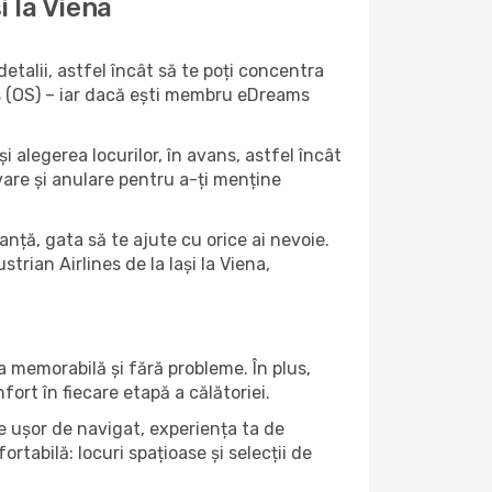
i la Viena
detalii, astfel încât să te poți concentra
nes (OS) – iar dacă ești membru eDreams
i alegerea locurilor, în avans, astfel încât
ervare și anulare pentru a-ți menține
anță, gata să te ajute cu orice ai nevoie.
trian Airlines de la Iași la Viena,
ia memorabilă și fără probleme. În plus,
ort în fiecare etapă a călătoriei.
are ușor de navigat, experiența ta de
rtabilă: locuri spațioase și selecții de