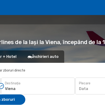
lines de la Iași la Viena, începând de la 
r + Hotel
Închirieri auto
r zboruri directe
Destinația
Plecare
Data
 zboruri