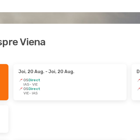
 spre Viena
Joi, 20 Aug.
- Joi, 20 Aug.
D
OS
Direct
IAS
- VIE
OS
Direct
VIE
- IAS