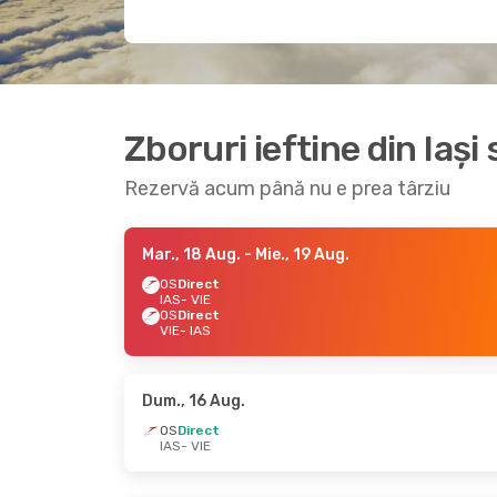
Zboruri ieftine din Iași
Rezervă acum până nu e prea târziu
Mar., 18 Aug.
- Mie., 19 Aug.
OS
Direct
IAS
- VIE
OS
Direct
VIE
- IAS
Dum., 16 Aug.
OS
Direct
IAS
- VIE