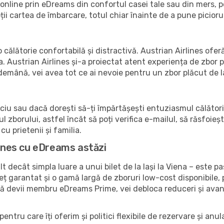
online prin eDreams din confortul casei tale sau din mers, pe 
ții cartea de îmbarcare, totul chiar înainte de a pune piciorul
 călătorie confortabilă și distractivă. Austrian Airlines oferă
 Austrian Airlines și-a proiectat atent experiența de zbor p
demână, vei avea tot ce ai nevoie pentru un zbor plăcut de l
ciu sau dacă dorești să-ți împărtășești entuziasmul călătorie
 zborului, astfel încât să poți verifica e-mailul, să răsfoieșt
cu prietenii și familia.
lines cu eDreams astăzi
decât simpla luare a unui bilet de la Iași la Viena – este p
ț garantat și o gamă largă de zboruri low-cost disponibile, p
acă devii membru eDreams Prime, vei debloca reduceri și avan
pentru care îți oferim și politici flexibile de rezervare și anu