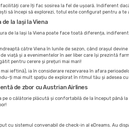
facilități care îți fac sosirea la fel de ușoară. Indiferent da
ești să începi să explorezi, totul este configurat pentru a te
de la Iași la Viena
ra de la Iași la Viena poate face toată diferența, indiferent
e îndreaptă către Viena în lunile de sezon, când orașul devine
ine de viață și a evenimentelor în aer liber care își prezintă 
gătit pentru cerere și prețuri mai mari!
ai ieftină), ia în considerare rezervarea în afara perioadelor 
du-ți mai mult spațiu de explorat în ritmul tău și adesea cu
entă de zbor cu Austrian Airlines
 pe o călătorie plăcută și confortabilă de la început până la 
bor!
ceput cu sistemul convenabil de check-in al eDreams. Au dispă