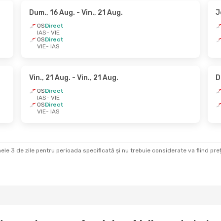
Dum., 16 Aug.
- Vin., 21 Aug.
J
OS
Direct
IAS
- VIE
OS
Direct
VIE
- IAS
Vin., 21 Aug.
- Vin., 21 Aug.
D
OS
Direct
IAS
- VIE
OS
Direct
VIE
- IAS
ele 3 de zile pentru perioada specificată și nu trebuie considerate va fiind prețul