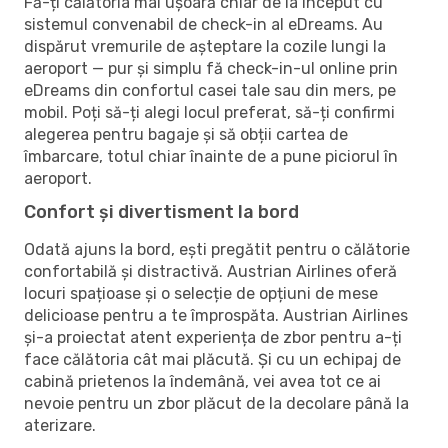
Fă-ți călătoria mai ușoară chiar de la început cu
sistemul convenabil de check-in al eDreams. Au
dispărut vremurile de așteptare la cozile lungi la
aeroport — pur și simplu fă check-in-ul online prin
eDreams din confortul casei tale sau din mers, pe
mobil. Poți să-ți alegi locul preferat, să-ți confirmi
alegerea pentru bagaje și să obții cartea de
îmbarcare, totul chiar înainte de a pune piciorul în
aeroport.
Confort și divertisment la bord
Odată ajuns la bord, ești pregătit pentru o călătorie
confortabilă și distractivă. Austrian Airlines oferă
locuri spațioase și o selecție de opțiuni de mese
delicioase pentru a te împrospăta. Austrian Airlines
și-a proiectat atent experiența de zbor pentru a-ți
face călătoria cât mai plăcută. Și cu un echipaj de
cabină prietenos la îndemână, vei avea tot ce ai
nevoie pentru un zbor plăcut de la decolare până la
aterizare.