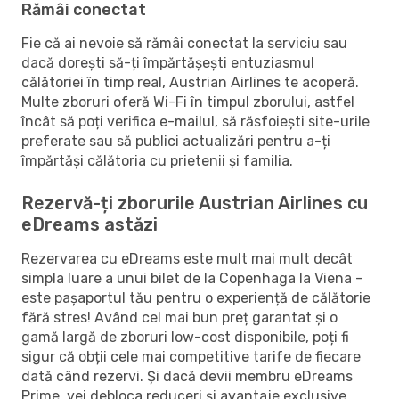
Rămâi conectat
Fie că ai nevoie să rămâi conectat la serviciu sau
dacă dorești să-ți împărtășești entuziasmul
călătoriei în timp real, Austrian Airlines te acoperă.
Multe zboruri oferă Wi-Fi în timpul zborului, astfel
încât să poți verifica e-mailul, să răsfoiești site-urile
preferate sau să publici actualizări pentru a-ți
împărtăși călătoria cu prietenii și familia.
Rezervă-ți zborurile Austrian Airlines cu
eDreams astăzi
Rezervarea cu eDreams este mult mai mult decât
simpla luare a unui bilet de la Copenhaga la Viena –
este pașaportul tău pentru o experiență de călătorie
fără stres! Având cel mai bun preț garantat și o
gamă largă de zboruri low-cost disponibile, poți fi
sigur că obții cele mai competitive tarife de fiecare
dată când rezervi. Și dacă devii membru eDreams
Prime, vei debloca reduceri și avantaje exclusive