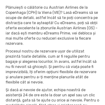
Plănuiești o călătorie cu Austrian Airlines de la
Copenhaga (CPH) la Viena (VIE)? Lasă eDreams să se
ocupe de detalii, astfel încât să te poți concentra pe
distracția care te așteaptă! Cu eDreams, poți să obții
oferte excelente la zborurile Austrian Airlines (OS) –
iar dacă ești membru eDreams Prime, vei debloca și
mai multe oferte cu reduceri exclusive la fiecare
rezervare.
Procesul nostru de rezervare ușor de utilizat
prezintă toate detaliile, cum ar fi regulile pentru
bagaje și alegerea locurilor, în avans, astfel încât să
nu fii nevoit să ghicești. Și pentru că viața poate fi
imprevizibilă, îți oferim opțiuni flexibile de rezervare
și anulare pentru a-ți menține planurile atât de
flexibile cât ai nevoie.
Și dacă ai nevoie de ajutor, echipa noastră de
asistență 24 de ore este la doar un apel sau un clic
distanță, gata să te ajute cu orice ai nevoie. Pentru o