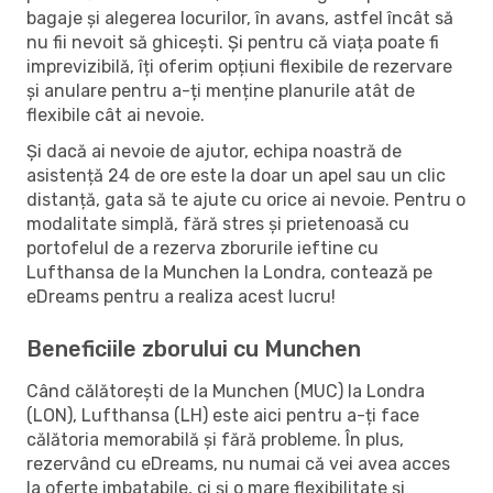
bagaje și alegerea locurilor, în avans, astfel încât să
nu fii nevoit să ghicești. Și pentru că viața poate fi
imprevizibilă, îți oferim opțiuni flexibile de rezervare
și anulare pentru a-ți menține planurile atât de
flexibile cât ai nevoie.
Și dacă ai nevoie de ajutor, echipa noastră de
asistență 24 de ore este la doar un apel sau un clic
distanță, gata să te ajute cu orice ai nevoie. Pentru o
modalitate simplă, fără stres și prietenoasă cu
portofelul de a rezerva zborurile ieftine cu
Lufthansa de la Munchen la Londra, contează pe
eDreams pentru a realiza acest lucru!
Beneficiile zborului cu Munchen
Când călătorești de la Munchen (MUC) la Londra
(LON), Lufthansa (LH) este aici pentru a-ți face
călătoria memorabilă și fără probleme. În plus,
rezervând cu eDreams, nu numai că vei avea acces
la oferte imbatabile, ci și o mare flexibilitate și