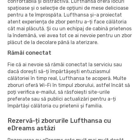
confortabilă și distractivă. Lufthansa oferă locuri
spațioase și o selecție de opțiuni de mese delicioase
pentru a te împrospăta. Lufthansa și-a proiectat
atent experiența de zbor pentru a-ți face călătoria
cât mai plăcută. Și cu un echipaj de cabină prietenos
la îndemână, vei avea tot ce ai nevoie pentru un zbor
plăcut de la decolare până la aterizare.
Rămâi conectat
Fie că ai nevoie să rămâi conectat la serviciu sau
dacă dorești să-ți împărtășești entuziasmul
călătoriei în timp real, Lufthansa te acoperă. Multe
zboruri oferă Wi-Fi în timpul zborului, astfel încât să
poți verifica e-mailul, să răsfoiești site-urile
preferate sau să publici actualizări pentru a-ți
împărtăși călătoria cu prietenii și familia.
Rezervă-ți zborurile Lufthansa cu
eDreams astăzi