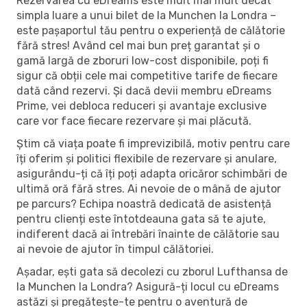
Rezervarea cu eDreams este mult mai mult decât
simpla luare a unui bilet de la Munchen la Londra –
este pașaportul tău pentru o experiență de călătorie
fără stres! Având cel mai bun preț garantat și o
gamă largă de zboruri low-cost disponibile, poți fi
sigur că obții cele mai competitive tarife de fiecare
dată când rezervi. Și dacă devii membru eDreams
Prime, vei debloca reduceri și avantaje exclusive
care vor face fiecare rezervare și mai plăcută.
Știm că viața poate fi imprevizibilă, motiv pentru care
îți oferim și politici flexibile de rezervare și anulare,
asigurându-ți că îți poți adapta oricăror schimbări de
ultimă oră fără stres. Ai nevoie de o mână de ajutor
pe parcurs? Echipa noastră dedicată de asistență
pentru clienți este întotdeauna gata să te ajute,
indiferent dacă ai întrebări înainte de călătorie sau
ai nevoie de ajutor în timpul călătoriei.
Așadar, ești gata să decolezi cu zborul Lufthansa de
la Munchen la Londra? Asigură-ți locul cu eDreams
astăzi și pregătește-te pentru o aventură de