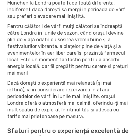
Munchen la Londra poate face toată diferența,
indiferent dacă dorești să mergi in perioada de vârf
sau preferi o evadare mai liniștită.
Pentru călătorii de vârf, mulți călători se îndreaptă
către Londra în lunile de sezon, când orașul devine
plin de viață odată cu sosirea vremii bune și a
festivalurilor vibrante, a piețelor pline de viață și a
evenimentelor în aer liber care își prezintă farmecul
local. Este un moment fantastic pentru a absorbi
energia locală, dar fii pregătit pentru cerere și prețuri
mai mari!
Dacă dorești o experiență mai relaxată (și mai
ieftină), ia în considerare rezervarea în afara
perioadelor de vârf. În lunile mai liniștite, orașul
Londra oferă o atmosferă mai calmă, oferindu-ți mai
mult spațiu de explorat în ritmul tău și adesea cu
tarife mai prietenoase pe măsură.
Sfaturi pentru o experiență excelentă de