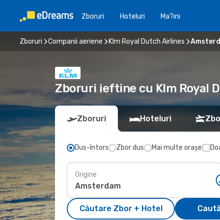
Zboruri
Hoteluri
Ma?ini
Zboruri
Companii aeriene
Klm Royal Dutch Airlines
Amsterd
Zboruri ieftine cu Klm Royal 
Zboruri
Hoteluri
Zbo
Dus-întors
Zbor dus
Mai multe orașe
Doa
Origine
Căutare Zbor + Hotel
Caută