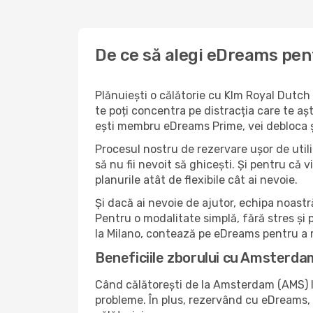
De ce să alegi eDreams pen
Plănuiești o călătorie cu Klm Royal Dutch
te poți concentra pe distracția care te aș
ești membru eDreams Prime, vei debloca și
Procesul nostru de rezervare ușor de utiliz
să nu fii nevoit să ghicești. Și pentru că v
planurile atât de flexibile cât ai nevoie.
Și dacă ai nevoie de ajutor, echipa noastr
Pentru o modalitate simplă, fără stres și
la Milano, contează pe eDreams pentru a r
Beneficiile zborului cu Amsterda
Când călătorești de la Amsterdam (AMS) la 
probleme. În plus, rezervând cu eDreams, n