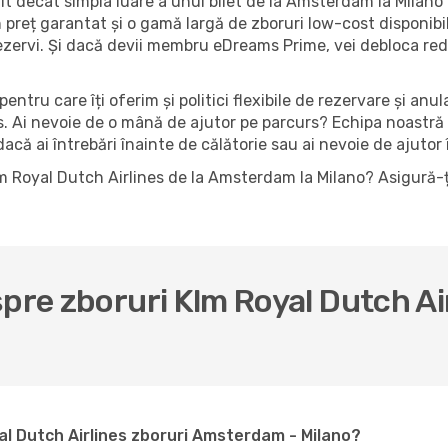
 decât simpla luare a unui bilet de la Amsterdam la Milano 
preț garantat și o gamă largă de zboruri low-cost disponibile,
ezervi. Și dacă devii membru eDreams Prime, vei debloca red
pentru care îți oferim și politici flexibile de rezervare și anu
es. Ai nevoie de o mână de ajutor pe parcurs? Echipa noastră
că ai întrebări înainte de călătorie sau ai nevoie de ajutor î
lm Royal Dutch Airlines de la Amsterdam la Milano? Asigură-ț
spre zboruri Klm Royal Dutch A
l Dutch Airlines zboruri Amsterdam - Milano?