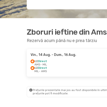
Zboruri ieftine din Am
Rezervă acum până nu e prea târziu
Vin., 14 Aug.
- Dum., 16 Aug.
U2
Direct
AMS
- MIL
U2
Direct
MIL
- AMS
Prețurile prezentate mai jos au fost disponibile în ultim
prețurile pot fi modificate.