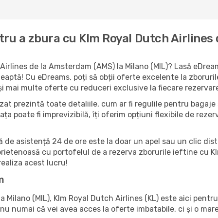
tru a zbura cu Klm Royal Dutch Airlines
 Airlines de la Amsterdam (AMS) la Milano (MIL)? Lasă eDreams
teaptă! Cu eDreams, poți să obții oferte excelente la zboruril
 mai multe oferte cu reduceri exclusive la fiecare rezervar
at prezintă toate detaliile, cum ar fi regulile pentru bagaje ș
iața poate fi imprevizibilă, îți oferim opțiuni flexibile de rez
ă de asistență 24 de ore este la doar un apel sau un clic dist
 prietenoasă cu portofelul de a rezerva zborurile ieftine cu
ealiza acest lucru!
m
Milano (MIL), Klm Royal Dutch Airlines (KL) este aici pentru
u numai că vei avea acces la oferte imbatabile, ci și o mare f