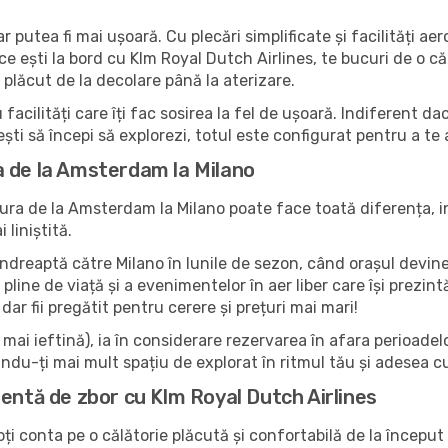
 putea fi mai ușoară. Cu plecări simplificate și facilități ae
e ești la bord cu Klm Royal Dutch Airlines, te bucuri de o căl
plăcut de la decolare până la aterizare.
 facilități care îți fac sosirea la fel de ușoară. Indiferent d
ești să începi să explorezi, totul este configurat pentru a te
a de la Amsterdam la Milano
ra de la Amsterdam la Milano poate face toată diferența, i
liniștită.
 îndreaptă către Milano în lunile de sezon, când orașul devine
or pline de viață și a evenimentelor în aer liber care își prez
dar fii pregătit pentru cerere și prețuri mai mari!
ai ieftină), ia în considerare rezervarea în afara perioadelor 
ndu-ți mai mult spațiu de explorat în ritmul tău și adesea c
entă de zbor cu Klm Royal Dutch Airlines
ți conta pe o călătorie plăcută și confortabilă de la început 