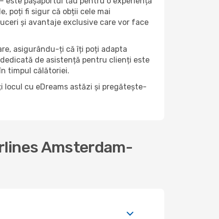
– este pașaportul tău pentru o experiență
 poți fi sigur că obții cele mai
uceri și avantaje exclusive care vor face
lare, asigurându-ți că îți poți adapta
 dedicată de asistență pentru clienți este
n timpul călătoriei.
i locul cu eDreams astăzi și pregătește-
irlines Amsterdam-