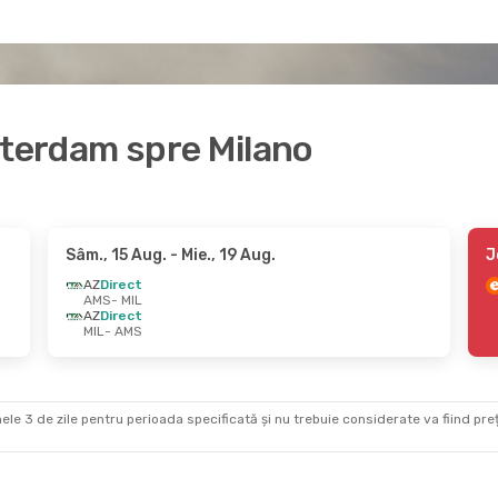
sterdam spre Milano
Sâm., 15 Aug.
- Mie., 19 Aug.
J
AZ
Direct
AMS
- MIL
AZ
Direct
MIL
- AMS
ele 3 de zile pentru perioada specificată și nu trebuie considerate va fiind prețul