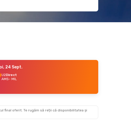
oi, 24 Sept.
U2
Direct
AMS
- MIL
 final oferit. Te rugăm să reții că disponibilitatea și