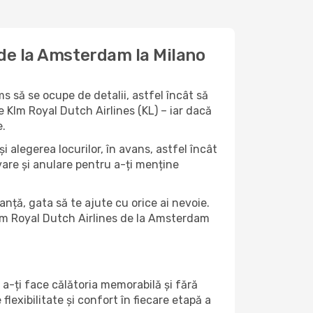
 de la Amsterdam la Milano
 să se ocupe de detalii, astfel încât să
e Klm Royal Dutch Airlines (KL) – iar dacă
e.
i alegerea locurilor, în avans, astfel încât
ervare și anulare pentru a-ți menține
anță, gata să te ajute cu orice ai nevoie.
 Klm Royal Dutch Airlines de la Amsterdam
 a-ți face călătoria memorabilă și fără
lexibilitate și confort în fiecare etapă a