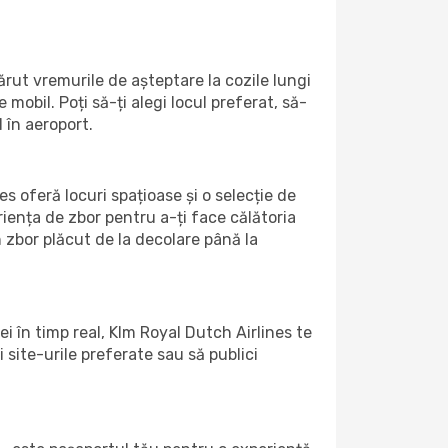
rut vremurile de așteptare la cozile lungi
mobil. Poți să-ți alegi locul preferat, să-
 în aeroport.
es oferă locuri spațioase și o selecție de
iența de zbor pentru a-ți face călătoria
 zbor plăcut de la decolare până la
i în timp real, Klm Royal Dutch Airlines te
i site-urile preferate sau să publici