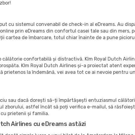
zbor!
ceput cu sistemul convenabil de check-in al eDreams. Au dispă
online prin eDreams din confortul casei tale sau din mers, pe 
ții cartea de îmbarcare, totul chiar înainte de a pune piciorul
 călătorie confortabilă și distractivă. Klm Royal Dutch Airlin
prospăta. Klm Royal Dutch Airlines și-a proiectat atent exper
nă prietenos la îndemână, vei avea tot ce ai nevoie pentru un
iciu sau dacă dorești să-ți împărtășești entuziasmul călătorie
 zborului, astfel încât să poți verifica e-mailul, să răsfoieșt
cu prietenii și familia.
utch Airlines cu eDreams astăzi