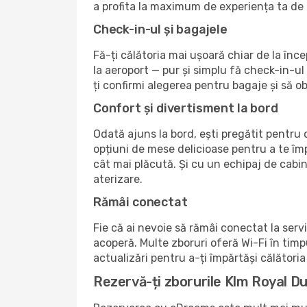
a profita la maximum de experiența ta de 
Check-in-ul și bagajele
Fă-ți călătoria mai ușoară chiar de la în
la aeroport — pur și simplu fă check-in-ul 
ți confirmi alegerea pentru bagaje și să ob
Confort și divertisment la bord
Odată ajuns la bord, ești pregătit pentru o
opțiuni de mese delicioase pentru a te îm
cât mai plăcută. Și cu un echipaj de cabi
aterizare.
Rămâi conectat
Fie că ai nevoie să rămâi conectat la serv
acoperă. Multe zboruri oferă Wi-Fi în timpul
actualizări pentru a-ți împărtăși călătoria 
Rezervă-ți zborurile Klm Royal D