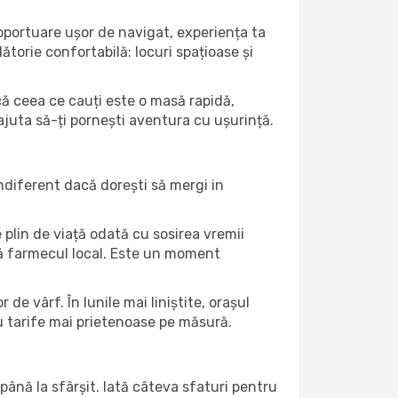
roportuare ușor de navigat, experiența ta
ătorie confortabilă: locuri spațioase și
acă ceea ce cauți este o masă rapidă,
 ajuta să-ți pornești aventura cu ușurință.
ndiferent dacă dorești să mergi in
 plin de viață odată cu sosirea vremii
intă farmecul local. Este un moment
de vârf. În lunile mai liniștite, orașul
u tarife mai prietenoase pe măsură.
până la sfârșit. Iată câteva sfaturi pentru