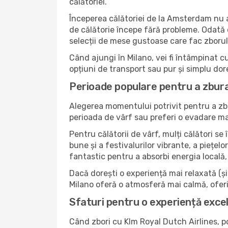
călătoriei.
Începerea călătoriei de la Amsterdam nu ar
de călătorie începe fără probleme. Odată c
selecții de mese gustoase care fac zborul 
Când ajungi în Milano, vei fi întâmpinat cu
opțiuni de transport sau pur și simplu dor
Perioade populare pentru a zbur
Alegerea momentului potrivit pentru a zbu
perioada de vârf sau preferi o evadare mai 
Pentru călătorii de vârf, mulți călători se
bune și a festivalurilor vibrante, a piețel
fantastic pentru a absorbi energia locală, 
Dacă dorești o experiență mai relaxată (și m
Milano oferă o atmosferă mai calmă, oferi
Sfaturi pentru o experiență excel
Când zbori cu Klm Royal Dutch Airlines, po