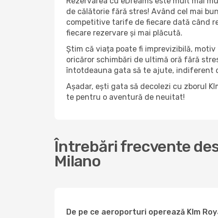
Rezervarea cu eDreams este mult mai mult
de călătorie fără stres! Având cel mai bun 
competitive tarife de fiecare dată când r
fiecare rezervare și mai plăcută.
Știm că viața poate fi imprevizibilă, motiv 
oricăror schimbări de ultimă oră fără str
întotdeauna gata să te ajute, indiferent da
Așadar, ești gata să decolezi cu zborul K
te pentru o aventură de neuitat!
Întrebări frecvente de
Milano
De pe ce aeroporturi operează Klm Roya