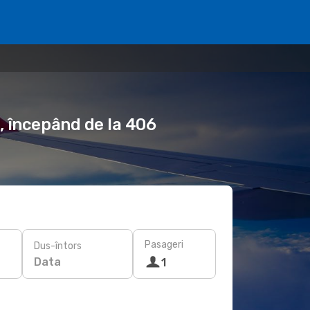
, începând de la 406
Pasageri
Dus-întors
Data
1