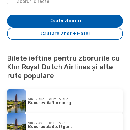
Zboruri directe
Caută zboruri
Căutare Zbor + Hotel
Bilete ieftine pentru zborurile cu
Klm Royal Dutch Airlines și alte
rute populare
vin., 7 aug. - dum., 9 aug.
București
la
Nürnberg
vin., 7 aug. - dum., 9 aug.
București
la
Stuttgart