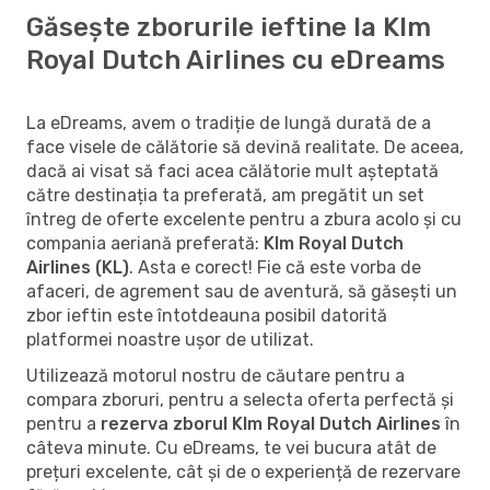
Găsește zborurile ieftine la Klm
Royal Dutch Airlines cu eDreams
La eDreams, avem o tradiție de lungă durată de a
face visele de călătorie să devină realitate. De aceea,
dacă ai visat să faci acea călătorie mult așteptată
către destinația ta preferată, am pregătit un set
întreg de oferte excelente pentru a zbura acolo și cu
compania aeriană preferată:
Klm Royal Dutch
Airlines (KL)
. Asta e corect! Fie că este vorba de
afaceri, de agrement sau de aventură, să găsești un
zbor ieftin este întotdeauna posibil datorită
platformei noastre ușor de utilizat.
Utilizează motorul nostru de căutare pentru a
compara zboruri, pentru a selecta oferta perfectă și
pentru a
rezerva zborul Klm Royal Dutch Airlines
în
câteva minute. Cu eDreams, te vei bucura atât de
prețuri excelente, cât și de o experiență de rezervare