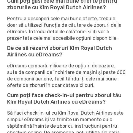
Cum poți găsi cele mai bune oferte pentru
zborurile cu Klm Royal Dutch Airlines?
Pentru a descoperi cele mai bune oferte, trebuie
doar să utilizezi funcția de căutare de zboruri de la
eDreams. Introdu detaliile călătoriei și îți vor fi
prezentate cele mai accesibile opțiuni disponibile.
De ce să rezervi zboruri Klm Royal Dutch
Airlines cu eDreams?
eDreams compară milioane de opțiuni de cazare,
sute de companii de închiriere de mașini și peste 600
de companii aeriene, facilitându-ți cele mai bune
oferte de zboruri în doar câteva clicuri.
Cum poți face check-in-ul pentru zborul tău
Klm Royal Dutch Airlines cu eDreams?
Să faci check-in-ul cu Klm Royal Dutch Airlines este
simplu! eDreams îți va trimite un memento cu o
săptămână înainte de zbor cu instrucțiuni pentru
check-in online. De asemenea, poți utiliza aplicația