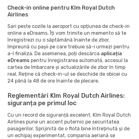
Check-in online pentru Klm Royal Dutch
Airlines
Sari peste cozile la aeroport cu opțiunea de check-in
online a eDreams. Îți vom trimite un memento să te
înregistrezi cu o săptămână înainte de zbor,
împreună cu pașii pe care trebuie să-i urmezi pentru
a-l finaliza. De asemenea, poți descărca
aplicația
eDreams
pentru înregistrarea automată, accesul la
cartea de îmbarcare și actualizările de zbor în timp
real. Reține că check-in-ul se deschide de obicei cu
24 până la 48 de ore înainte de plecare.
Reglementări Klm Royal Dutch Airlines:
siguranța pe primul loc
Cu un record de siguranță excelent, Klm Royal Dutch
Airlines pune un accent puternic pe securitatea
pasagerilor. Sprijinită de o flotă bine întreținută și de
un echipaj experimentat, compania aeriană se