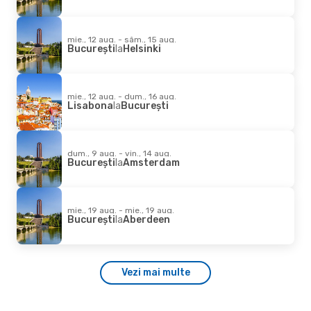
mie., 12 aug. - sâm., 15 aug.
București
la
Helsinki
mie., 12 aug. - dum., 16 aug.
Lisabona
la
București
dum., 9 aug. - vin., 14 aug.
București
la
Amsterdam
mie., 19 aug. - mie., 19 aug.
București
la
Aberdeen
Vezi mai multe