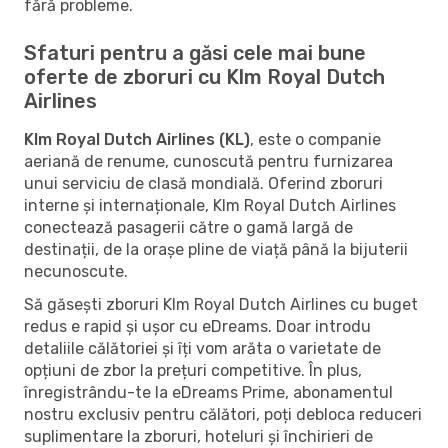
fără probleme.
Sfaturi pentru a găsi cele mai bune
oferte de zboruri cu Klm Royal Dutch
Airlines
Klm Royal Dutch Airlines (KL)
, este o companie
aeriană de renume, cunoscută pentru furnizarea
unui serviciu de clasă mondială. Oferind zboruri
interne și internaționale, Klm Royal Dutch Airlines
conectează pasagerii către o gamă largă de
destinații, de la orașe pline de viață până la bijuterii
necunoscute.
Să găsești zboruri Klm Royal Dutch Airlines cu buget
redus e rapid și ușor cu eDreams. Doar introdu
detaliile călătoriei și îți vom arăta o varietate de
opțiuni de zbor la prețuri competitive. În plus,
înregistrându-te la eDreams Prime, abonamentul
nostru exclusiv pentru călători, poți debloca reduceri
suplimentare la zboruri, hoteluri și închirieri de