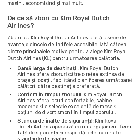
mașini, economisind și mai mult.
De ce să zbori cu Klm Royal Dutch
Airlines?
Zborul cu Klm Royal Dutch Airlines oferă o serie de
avantaje dincolo de tarifele accesibile. Iată câteva
dintre principalele motive pentru a alege Klm Royal
Dutch Airlines (KL) pentru următoarea călătorie:
Gamă largă de destinații:
Klm Royal Dutch
Airlines oferă zboruri către o rețea extinsă de
orașe și locații, facilitând planificarea următoarei
călătorii către destinația preferată.
Confort în timpul zborului:
Klm Royal Dutch
Airlines oferă locuri confortabile, cabine
moderne și o selecție excelentă de mese și
opțiuni de divertisment în timpul zborului.
Standarde înalte de siguranță:
Klm Royal
Dutch Airlines operează cu un angajament ferm
față de siguranță și respectă cele mai înalte
standarde de aviație.