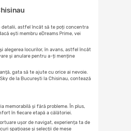
Chisinau
etalii, astfel încât să te poți concentra
ar dacă ești membru eDreams Prime, vei
i alegerea locurilor, în avans, astfel încât
ervare și anulare pentru a-ți menține
anță, gata să te ajute cu orice ai nevoie.
HiSky de la București la Chisinau, contează
ia memorabilă și fără probleme. În plus,
ort în fiecare etapă a călătoriei.
oportuare ușor de navigat, experiența ta de
curi spațioase și selecții de mese