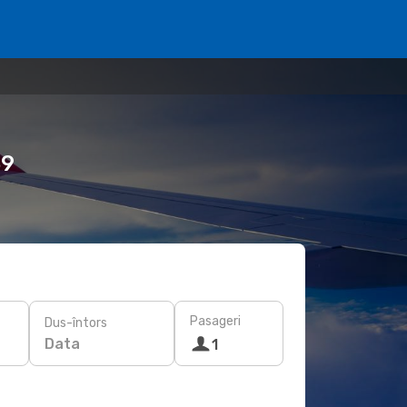
89
Pasageri
Dus-întors
Data
1