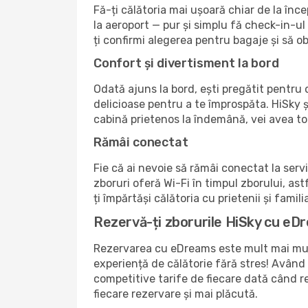
Fă-ți călătoria mai ușoară chiar de la în
la aeroport — pur și simplu fă check-in-ul 
ți confirmi alegerea pentru bagaje și să ob
Confort și divertisment la bord
Odată ajuns la bord, ești pregătit pentru o
delicioase pentru a te împrospăta. HiSky ș
cabină prietenos la îndemână, vei avea tot
Rămâi conectat
Fie că ai nevoie să rămâi conectat la serv
zboruri oferă Wi-Fi în timpul zborului, astf
ți împărtăși călătoria cu prietenii și famili
Rezervă-ți zborurile HiSky cu eD
Rezervarea cu eDreams este mult mai mult 
experiență de călătorie fără stres! Având c
competitive tarife de fiecare dată când r
fiecare rezervare și mai plăcută.