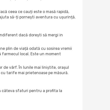
t dacă ceea ce cauți este o masă rapidă,
 ajuta să-ți pornești aventura cu ușurință.
indiferent dacă dorești să mergi in
ine plin de viață odată cu sosirea vremii
intă farmecul local. Este un moment
de vârf. În lunile mai liniștite, orașul
a cu tarife mai prietenoase pe măsură.
ă câteva sfaturi pentru a profita la