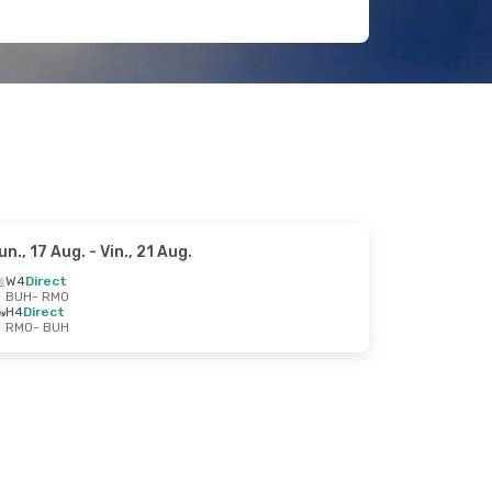
un., 17 Aug.
- Vin., 21 Aug.
W4
Direct
BUH
- RMO
H4
Direct
RMO
- BUH