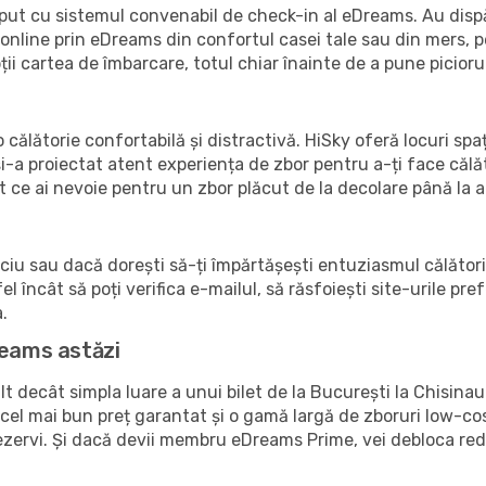
ceput cu sistemul convenabil de check-in al eDreams. Au dispă
online prin eDreams din confortul casei tale sau din mers, pe 
ții cartea de îmbarcare, totul chiar înainte de a pune piciorul
 călătorie confortabilă și distractivă. HiSky oferă locuri spa
i-a proiectat atent experiența de zbor pentru a-ți face călă
 ce ai nevoie pentru un zbor plăcut de la decolare până la a
iciu sau dacă dorești să-ți împărtășești entuziasmul călătorie
el încât să poți verifica e-mailul, să răsfoiești site-urile pr
a.
reams astăzi
decât simpla luare a unui bilet de la București la Chisinau
el mai bun preț garantat și o gamă largă de zboruri low-cost d
ezervi. Și dacă devii membru eDreams Prime, vei debloca red