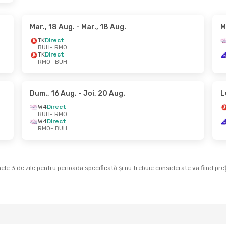
Mar., 18 Aug.
- Mar., 18 Aug.
M
TK
Direct
BUH
- RMO
TK
Direct
RMO
- BUH
Dum., 16 Aug.
- Joi, 20 Aug.
L
W4
Direct
BUH
- RMO
W4
Direct
RMO
- BUH
ele 3 de zile pentru perioada specificată și nu trebuie considerate va fiind prețul