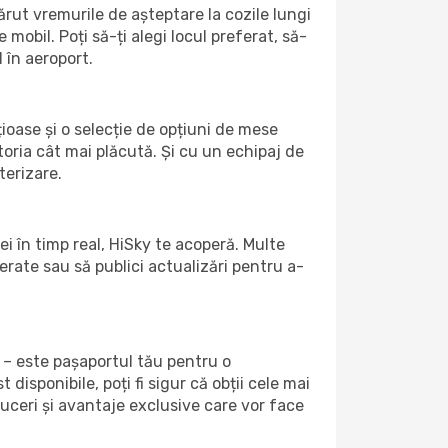
rut vremurile de așteptare la cozile lungi
mobil. Poți să-ți alegi locul preferat, să-
 în aeroport.
țioase și o selecție de opțiuni de mese
toria cât mai plăcută. Și cu un echipaj de
terizare.
i în timp real, HiSky te acoperă. Multe
eferate sau să publici actualizări pentru a-
 – este pașaportul tău pentru o
isponibile, poți fi sigur că obții cele mai
uceri și avantaje exclusive care vor face