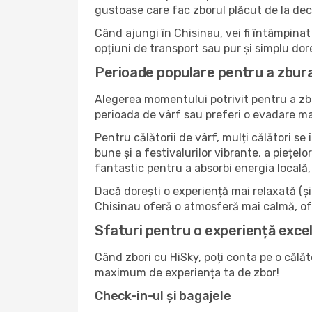
gustoase care fac zborul plăcut de la dec
Când ajungi în Chisinau, vei fi întâmpinat 
opțiuni de transport sau pur și simplu dor
Perioade populare pentru a zbura 
Alegerea momentului potrivit pentru a zbu
perioada de vârf sau preferi o evadare mai 
Pentru călătorii de vârf, mulți călători s
bune și a festivalurilor vibrante, a piețel
fantastic pentru a absorbi energia locală, 
Dacă dorești o experiență mai relaxată (și m
Chisinau oferă o atmosferă mai calmă, ofe
Sfaturi pentru o experiență exce
Când zbori cu HiSky, poți conta pe o călăto
maximum de experiența ta de zbor!
Check-in-ul și bagajele