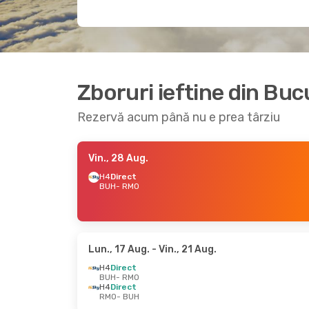
Zboruri ieftine din Buc
Rezervă acum până nu e prea târziu
Vin., 28 Aug.
H4
Direct
BUH
- RMO
Lun., 17 Aug.
- Vin., 21 Aug.
H4
Direct
BUH
- RMO
H4
Direct
RMO
- BUH