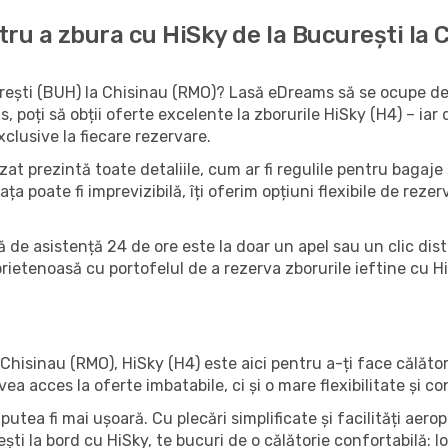
ru a zbura cu HiSky de la București la 
urești (BUH) la Chisinau (RMO)? Lasă eDreams să se ocupe de d
, poți să obții oferte excelente la zborurile HiSky (H4) – i
clusive la fiecare rezervare.
at prezintă toate detaliile, cum ar fi regulile pentru bagaje ș
iața poate fi imprevizibilă, îți oferim opțiuni flexibile de rez
ă de asistență 24 de ore este la doar un apel sau un clic dist
prietenoasă cu portofelul de a rezerva zborurile ieftine cu 
Chisinau (RMO), HiSky (H4) este aici pentru a-ți face călător
acces la oferte imbatabile, ci și o mare flexibilitate și conf
putea fi mai ușoară. Cu plecări simplificate și facilități aer
ti la bord cu HiSky, te bucuri de o călătorie confortabilă: lo