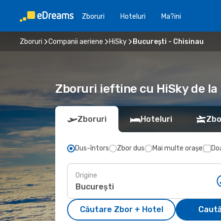
Zboruri
Hoteluri
Ma?ini
Zboruri
Companii aeriene
HiSky
București - Chisinau
Zboruri ieftine cu HiSky de la
Zboruri
Hoteluri
Zbo
Dus-întors
Zbor dus
Mai multe orașe
Doa
Origine
Căutare Zbor + Hotel
Caută