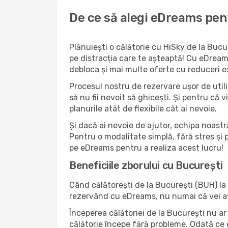
De ce să alegi eDreams pent
Plănuiești o călătorie cu HiSky de la Buc
pe distracția care te așteaptă! Cu eDreams
debloca și mai multe oferte cu reduceri ex
Procesul nostru de rezervare ușor de utiliz
să nu fii nevoit să ghicești. Și pentru că v
planurile atât de flexibile cât ai nevoie.
Și dacă ai nevoie de ajutor, echipa noastr
Pentru o modalitate simplă, fără stres și 
pe eDreams pentru a realiza acest lucru!
Beneficiile zborului cu București
Când călătorești de la București (BUH) la 
rezervând cu eDreams, nu numai că vei avea 
Începerea călătoriei de la București nu ar 
călătorie începe fără probleme. Odată ce eș