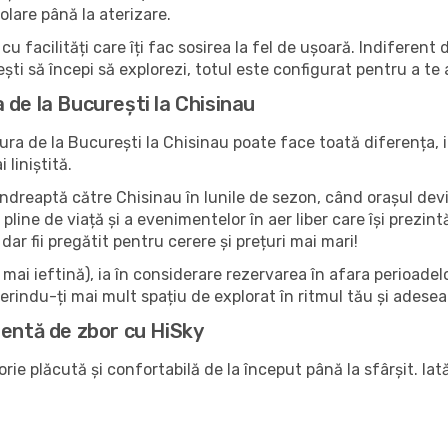
olare până la aterizare.
cu facilități care îți fac sosirea la fel de ușoară. Indiferen
ești să începi să explorezi, totul este configurat pentru a te
de la București la Chisinau
ra de la București la Chisinau poate face toată diferența, 
liniștită.
e îndreaptă către Chisinau în lunile de sezon, când orașul dev
or pline de viață și a evenimentelor în aer liber care își prez
dar fii pregătit pentru cerere și prețuri mai mari!
ai ieftină), ia în considerare rezervarea în afara perioadelor 
rindu-ți mai mult spațiu de explorat în ritmul tău și adese
lentă de zbor cu HiSky
rie plăcută și confortabilă de la început până la sfârșit. Iat