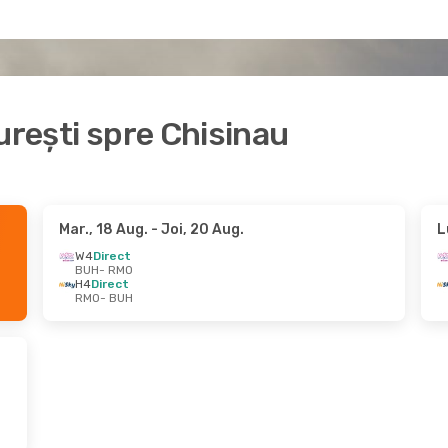
urești spre Chisinau
Mar., 18 Aug.
- Joi, 20 Aug.
L
W4
Direct
BUH
- RMO
H4
Direct
RMO
- BUH