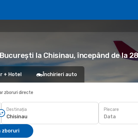
 București la Chisinau, începând de la 2
r + Hotel
Închirieri auto
r zboruri directe
Destinația
Plecare
Data
 zboruri