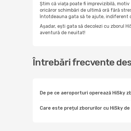
Știm că viața poate fi imprevizibilă, motiv 
oricăror schimbări de ultimă oră fără str
întotdeauna gata să te ajute, indiferent da
Așadar, ești gata să decolezi cu zborul H
aventură de neuitat!
Întrebări frecvente de
De pe ce aeroporturi operează HiSky zb
Care este prețul zborurilor cu HiSky de