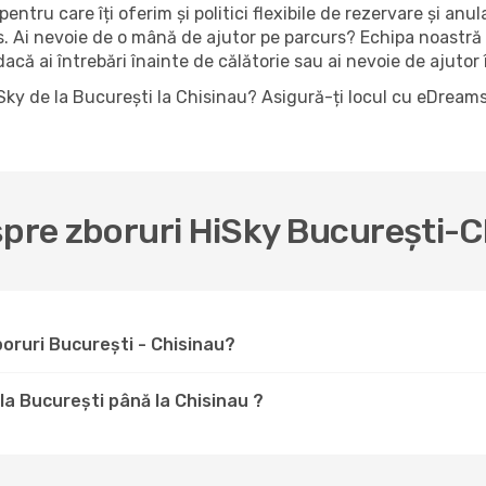
pentru care îți oferim și politici flexibile de rezervare și anu
es. Ai nevoie de o mână de ajutor pe parcurs? Echipa noastră
că ai întrebări înainte de călătorie sau ai nevoie de ajutor î
iSky de la București la Chisinau? Asigură-ți locul cu eDream
spre zboruri HiSky București-C
oruri București - Chisinau?
 la București până la Chisinau ?