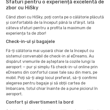
Sfaturi pentru o experiență excelentă de
zbor cu HiSky
Când zbori cu HiSky, poți conta pe o călătorie plăcută
și confortabilă de la început până la sfârșit. Iată
câteva sfaturi pentru a profita la maximum de
experiența ta de zbor!
Check-in-ul și bagajele
Fă-ți călătoria mai ușoară chiar de la început cu
sistemul convenabil de check-in al eDreams. Au
dispărut vremurile de așteptare la cozile lungi la
aeroport — pur și simplu fă check-in-ul online prin
eDreams din confortul casei tale sau din mers, pe
mobil. Poți să-ți alegi locul preferat, să-ți confirmi
alegerea pentru bagaje și să obții cartea de
îmbarcare, totul chiar înainte de a pune piciorul în
aeroport.
Confort și divertisment la bord