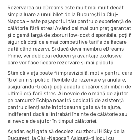
Rezervarea cu eDreams este mult mai mult decât
simpla luare a unui bilet de la București la Cluj-
Napoca – este pașaportul tău pentru o experiență de
călătorie fără stres! Având cel mai bun preț garantat
și o gamă largă de zboruri low-cost disponibile, poți fi
sigur că obții cele mai competitive tarife de fiecare
dată când rezervi. Și dacă devii membru eDreams
Prime, vei debloca reduceri și avantaje exclusive
care vor face fiecare rezervare și mai plăcută.
Știm că viața poate fi imprevizibilă, motiv pentru care
îți oferim și politici flexibile de rezervare și anulare,
asigurându-ți că îți poți adapta oricăror schimbări de
ultimă oră fără stres. Ai nevoie de o mână de ajutor
pe parcurs? Echipa noastră dedicată de asistență
pentru clienți este întotdeauna gata să te ajute,
indiferent dacă ai întrebări înainte de călătorie sau
ai nevoie de ajutor în timpul călătoriei.
Așadar, ești gata să decolezi cu zborul HiSky de la
București la Cluj-Napoca? Asigură-ți locul cu