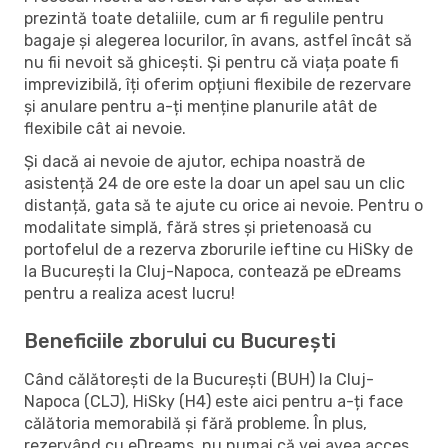
prezintă toate detaliile, cum ar fi regulile pentru
bagaje și alegerea locurilor, în avans, astfel încât să
nu fii nevoit să ghicești. Și pentru că viața poate fi
imprevizibilă, îți oferim opțiuni flexibile de rezervare
și anulare pentru a-ți menține planurile atât de
flexibile cât ai nevoie.
Și dacă ai nevoie de ajutor, echipa noastră de
asistență 24 de ore este la doar un apel sau un clic
distanță, gata să te ajute cu orice ai nevoie. Pentru o
modalitate simplă, fără stres și prietenoasă cu
portofelul de a rezerva zborurile ieftine cu HiSky de
la București la Cluj-Napoca, contează pe eDreams
pentru a realiza acest lucru!
Beneficiile zborului cu București
Când călătorești de la București (BUH) la Cluj-
Napoca (CLJ), HiSky (H4) este aici pentru a-ți face
călătoria memorabilă și fără probleme. În plus,
rezervând cu eDreams, nu numai că vei avea acces