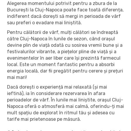
Alegerea momentului potrivit pentru a zbura de la
București la Cluj-Napoca poate face toată diferența,
indiferent dacă dorești să mergi in perioada de vârf
sau preferi o evadare mai liniștită.
Pentru călătorii de vârf, mulți călători se îndreaptă
către Cluj-Napoca în lunile de sezon, când orașul
devine plin de viață odată cu sosirea vremii bune și a
festivalurilor vibrante, a piețelor pline de viață și a
evenimentelor în aer liber care își prezintă farmecul
local. Este un moment fantastic pentru a absorbi
energia locală, dar fii pregătit pentru cerere și prețuri
mai mari!
Dacă dorești o experiență mai relaxată (și mai
ieftină), ia în considerare rezervarea în afara
perioadelor de vârf. În lunile mai liniștite, orașul Cluj-
Napoca oferă o atmosferă mai calmă, oferindu-ți mai
mult spațiu de explorat în ritmul tău și adesea cu
tarife mai prietenoase pe măsură.