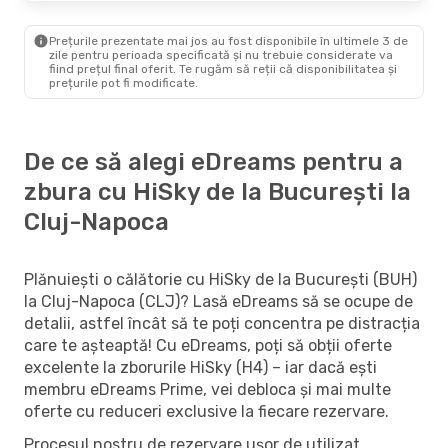
Prețurile prezentate mai jos au fost disponibile în ultimele 3 de
zile pentru perioada specificată și nu trebuie considerate va
fiind prețul final oferit. Te rugăm să reții că disponibilitatea și
prețurile pot fi modificate.
De ce să alegi eDreams pentru a
zbura cu HiSky de la București la
Cluj-Napoca
Plănuiești o călătorie cu HiSky de la București (BUH)
la Cluj-Napoca (CLJ)? Lasă eDreams să se ocupe de
detalii, astfel încât să te poți concentra pe distracția
care te așteaptă! Cu eDreams, poți să obții oferte
excelente la zborurile HiSky (H4) – iar dacă ești
membru eDreams Prime, vei debloca și mai multe
oferte cu reduceri exclusive la fiecare rezervare.
Procesul nostru de rezervare ușor de utilizat