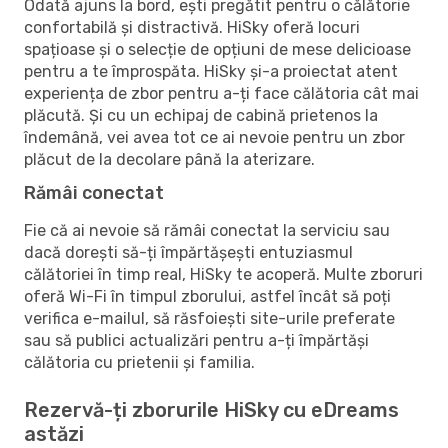
Odată ajuns la bord, ești pregătit pentru o călătorie
confortabilă și distractivă. HiSky oferă locuri
spațioase și o selecție de opțiuni de mese delicioase
pentru a te împrospăta. HiSky și-a proiectat atent
experiența de zbor pentru a-ți face călătoria cât mai
plăcută. Și cu un echipaj de cabină prietenos la
îndemână, vei avea tot ce ai nevoie pentru un zbor
plăcut de la decolare până la aterizare.
Rămâi conectat
Fie că ai nevoie să rămâi conectat la serviciu sau
dacă dorești să-ți împărtășești entuziasmul
călătoriei în timp real, HiSky te acoperă. Multe zboruri
oferă Wi-Fi în timpul zborului, astfel încât să poți
verifica e-mailul, să răsfoiești site-urile preferate
sau să publici actualizări pentru a-ți împărtăși
călătoria cu prietenii și familia.
Rezervă-ți zborurile HiSky cu eDreams
astăzi