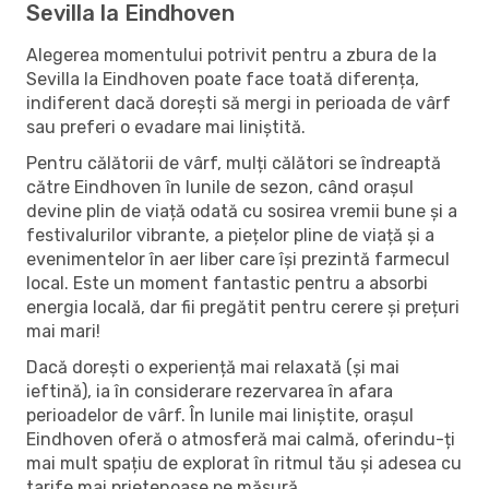
Sevilla la Eindhoven
Alegerea momentului potrivit pentru a zbura de la
Sevilla la Eindhoven poate face toată diferența,
indiferent dacă dorești să mergi in perioada de vârf
sau preferi o evadare mai liniștită.
Pentru călătorii de vârf, mulți călători se îndreaptă
către Eindhoven în lunile de sezon, când orașul
devine plin de viață odată cu sosirea vremii bune și a
festivalurilor vibrante, a piețelor pline de viață și a
evenimentelor în aer liber care își prezintă farmecul
local. Este un moment fantastic pentru a absorbi
energia locală, dar fii pregătit pentru cerere și prețuri
mai mari!
Dacă dorești o experiență mai relaxată (și mai
ieftină), ia în considerare rezervarea în afara
perioadelor de vârf. În lunile mai liniștite, orașul
Eindhoven oferă o atmosferă mai calmă, oferindu-ți
mai mult spațiu de explorat în ritmul tău și adesea cu
tarife mai prietenoase pe măsură.