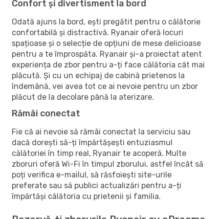
Confort și divertisment la bord
Odată ajuns la bord, ești pregătit pentru o călătorie
confortabilă și distractivă. Ryanair oferă locuri
spațioase și o selecție de opțiuni de mese delicioase
pentru a te împrospăta. Ryanair și-a proiectat atent
experiența de zbor pentru a-ți face călătoria cât mai
plăcută. Și cu un echipaj de cabină prietenos la
îndemână, vei avea tot ce ai nevoie pentru un zbor
plăcut de la decolare până la aterizare.
Rămâi conectat
Fie că ai nevoie să rămâi conectat la serviciu sau
dacă dorești să-ți împărtășești entuziasmul
călătoriei în timp real, Ryanair te acoperă. Multe
zboruri oferă Wi-Fi în timpul zborului, astfel încât să
poți verifica e-mailul, să răsfoiești site-urile
preferate sau să publici actualizări pentru a-ți
împărtăși călătoria cu prietenii și familia.