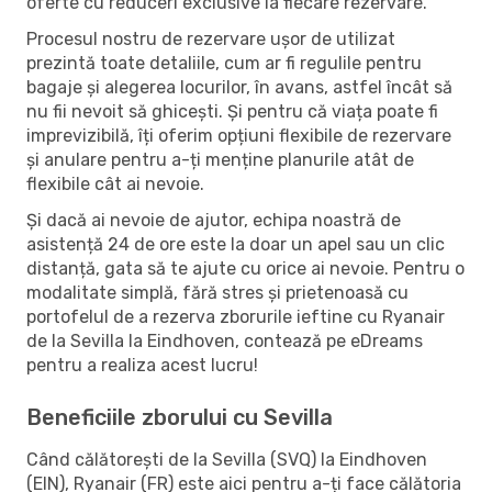
oferte cu reduceri exclusive la fiecare rezervare.
Procesul nostru de rezervare ușor de utilizat
prezintă toate detaliile, cum ar fi regulile pentru
bagaje și alegerea locurilor, în avans, astfel încât să
nu fii nevoit să ghicești. Și pentru că viața poate fi
imprevizibilă, îți oferim opțiuni flexibile de rezervare
și anulare pentru a-ți menține planurile atât de
flexibile cât ai nevoie.
Și dacă ai nevoie de ajutor, echipa noastră de
asistență 24 de ore este la doar un apel sau un clic
distanță, gata să te ajute cu orice ai nevoie. Pentru o
modalitate simplă, fără stres și prietenoasă cu
portofelul de a rezerva zborurile ieftine cu Ryanair
de la Sevilla la Eindhoven, contează pe eDreams
pentru a realiza acest lucru!
Beneficiile zborului cu Sevilla
Când călătorești de la Sevilla (SVQ) la Eindhoven
(EIN), Ryanair (FR) este aici pentru a-ți face călătoria