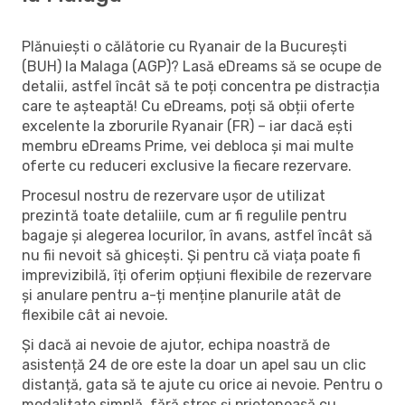
Plănuiești o călătorie cu Ryanair de la București
(BUH) la Malaga (AGP)? Lasă eDreams să se ocupe de
detalii, astfel încât să te poți concentra pe distracția
care te așteaptă! Cu eDreams, poți să obții oferte
excelente la zborurile Ryanair (FR) – iar dacă ești
membru eDreams Prime, vei debloca și mai multe
oferte cu reduceri exclusive la fiecare rezervare.
Procesul nostru de rezervare ușor de utilizat
prezintă toate detaliile, cum ar fi regulile pentru
bagaje și alegerea locurilor, în avans, astfel încât să
nu fii nevoit să ghicești. Și pentru că viața poate fi
imprevizibilă, îți oferim opțiuni flexibile de rezervare
și anulare pentru a-ți menține planurile atât de
flexibile cât ai nevoie.
Și dacă ai nevoie de ajutor, echipa noastră de
asistență 24 de ore este la doar un apel sau un clic
distanță, gata să te ajute cu orice ai nevoie. Pentru o
modalitate simplă, fără stres și prietenoasă cu