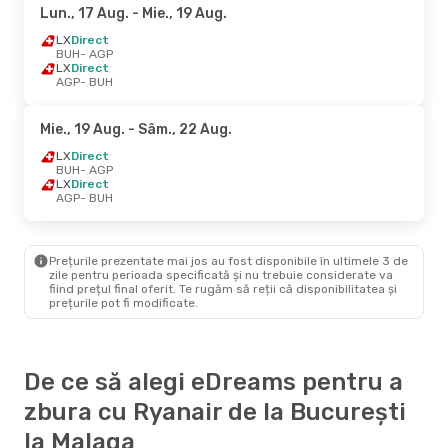
Lun., 17 Aug.
- Mie., 19 Aug.
LX
Direct
BUH
- AGP
LX
Direct
AGP
- BUH
Mie., 19 Aug.
- Sâm., 22 Aug.
LX
Direct
BUH
- AGP
LX
Direct
AGP
- BUH
Prețurile prezentate mai jos au fost disponibile în ultimele 3 de
zile pentru perioada specificată și nu trebuie considerate va
fiind prețul final oferit. Te rugăm să reții că disponibilitatea și
prețurile pot fi modificate.
De ce să alegi eDreams pentru a
zbura cu Ryanair de la București
la Malaga