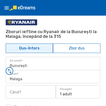
Zboruri ieftine cu Ryanair de la București la
Malaga, începând de la 315
Dus-întors
Zbor dus
De unde?
București
Unde?
Malaga
Pasageri
Când?
1 adult