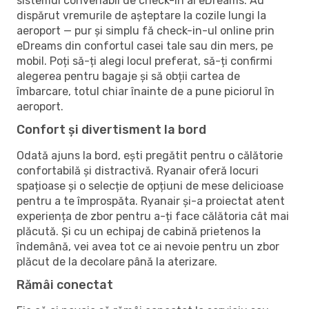
sistemul convenabil de check-in al eDreams. Au
dispărut vremurile de așteptare la cozile lungi la
aeroport — pur și simplu fă check-in-ul online prin
eDreams din confortul casei tale sau din mers, pe
mobil. Poți să-ți alegi locul preferat, să-ți confirmi
alegerea pentru bagaje și să obții cartea de
îmbarcare, totul chiar înainte de a pune piciorul în
aeroport.
Confort și divertisment la bord
Odată ajuns la bord, ești pregătit pentru o călătorie
confortabilă și distractivă. Ryanair oferă locuri
spațioase și o selecție de opțiuni de mese delicioase
pentru a te împrospăta. Ryanair și-a proiectat atent
experiența de zbor pentru a-ți face călătoria cât mai
plăcută. Și cu un echipaj de cabină prietenos la
îndemână, vei avea tot ce ai nevoie pentru un zbor
plăcut de la decolare până la aterizare.
Rămâi conectat