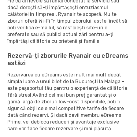
Fie că ai nevoie să rămâi conectat la serviciu sau
dacă dorești să-ți împărtășești entuziasmul
călătoriei în timp real, Ryanair te acoperă. Multe
zboruri oferă Wi-Fi în timpul zborului, astfel încât să
poți verifica e-mailul, să răsfoiești site-urile
preferate sau să publici actualizări pentru a-ți
împărtăși călătoria cu prietenii și familia.
Rezervă-ți zborurile Ryanair cu eDreams
astăzi
Rezervarea cu eDreams este mult mai mult decât
simpla luare a unui bilet de la București la Malaga –
este pașaportul tău pentru o experiență de călătorie
fără stres! Având cel mai bun preț garantat și o
gamă largă de zboruri low-cost disponibile, poți fi
sigur că obții cele mai competitive tarife de fiecare
dată când rezervi. Și dacă devii membru eDreams
Prime, vei debloca reduceri și avantaje exclusive
care vor face fiecare rezervare și mai plăcută.