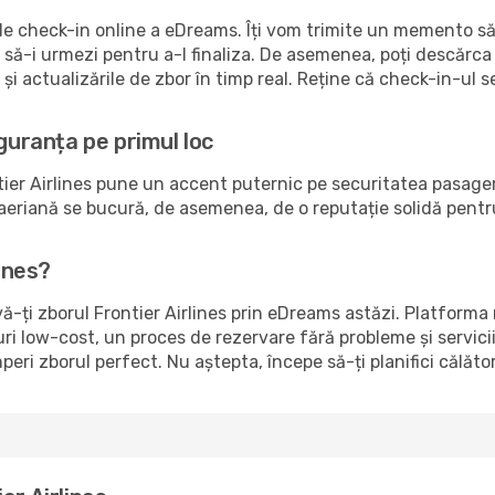
 de check-in online a eDreams. Îți vom trimite un memento să
e să-i urmezi pentru a-l finaliza. De asemenea, poți descărc
i actualizările de zbor în timp real. Reține că check-in-ul 
iguranța pe primul loc
er Airlines pune un accent puternic pe securitatea pasagerilo
riană se bucură, de asemenea, de o reputație solidă pentru fia
lines?
ă-ți zborul Frontier Airlines prin eDreams astăzi. Platforma
ruri low-cost, un proces de rezervare fără probleme și servici
eri zborul perfect. Nu aștepta, începe să-ți planifici călăto