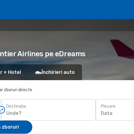
ontier Airlines pe eDreams
r + Hotel
Închirieri auto
r zboruri directe
Destinația
Plecare
Data
 zboruri