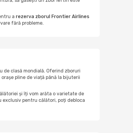
ntură, să găsești un zbor ieftin este
entru a
rezerva zborul Frontier Airlines
rvare fără probleme.
u de clasă mondială. Oferind zboruri
orașe pline de viață până la bijuterii
lătoriei și îți vom arăta o varietate de
 exclusiv pentru călători, poți debloca