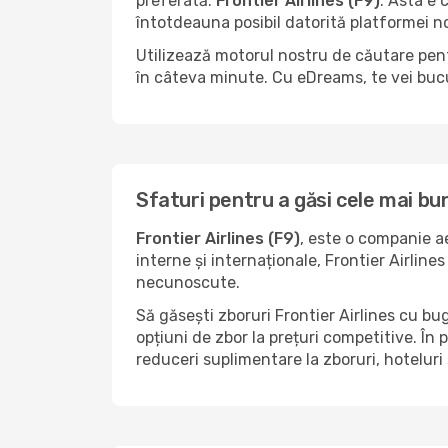
preferată:
Frontier Airlines (F9)
. Asta e 
întotdeauna posibil datorită platformei no
Utilizează motorul nostru de căutare pent
în câteva minute. Cu eDreams, te vei bucu
Sfaturi pentru a găsi cele mai bun
Frontier Airlines (F9)
, este o companie a
interne și internaționale, Frontier Airline
necunoscute.
Să găsești zboruri Frontier Airlines cu bug
opțiuni de zbor la prețuri competitive. În
reduceri suplimentare la zboruri, hoteluri 