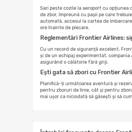
Sari peste cozile la aeroport cu opțiunea
de zbor, împreună cu pașii pe care trebui
automată, accesul la cartea de îmbarcare ș
ore înainte de plecare.
Reglementări Frontier Airlines: s
Cu un record de siguranță excelent, Fronti
și de un echipaj experimentat, compania ae
asigurând o călătorie fără griji.
Ești gata să zbori cu Frontier Air
Planifică-ți următoarea aventură și rezerv
pentru zboruri de linie, cât și pentru zbo
mai ușor ca niciodată să găsești și să cump