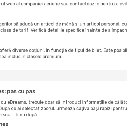
ite-ul web al companiei aeriene sau contacteaz-o pentru a ev
agerilor să aducă un articol de mână și un articol personal, 
clasa de tarif. Verifică detaliile specifice înainte de a împac
oferă diverse opțiuni, în funcție de tipul de bilet. Este posi
esea inclus în clasele premium.
es: pas cu pas
s cu eDreams, trebuie doar să introduci informațiile de călăt
upă ce ai selectat zborul, urmează câțiva pași rapizi pentru 
la scurt timp după.
ines