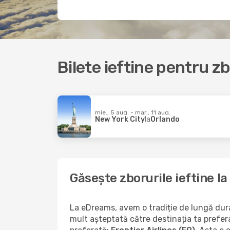
Bilete ieftine pentru zb
mie., 5 aug. - mar., 11 aug.
New York City
la
Orlando
Găsește zborurile ieftine l
La eDreams, avem o tradiție de lungă durat
mult așteptată către destinația ta prefer