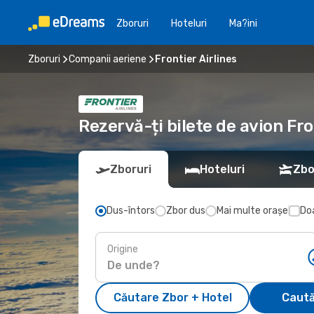
Zboruri
Hoteluri
Ma?ini
Zboruri
Companii aeriene
Frontier Airlines
Rezervă-ți bilete de avion Fr
Zboruri
Hoteluri
Zbo
Dus-întors
Zbor dus
Mai multe orașe
Doa
Origine
Căutare Zbor + Hotel
Caută