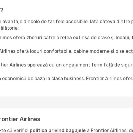
s?
de avantaje dincolo de tarifele accesibile. Iată câteva dintre
ălătorie:
rlines oferă zboruri către o rețea extinsă de orașe și locații, 
Airlines oferă locuri confortabile, cabine moderne și o selec
tier Airlines operează cu un angajament ferm față de sigura
a economică de bază la clasa business, Frontier Airlines ofer
rontier Airlines
te că verifici
politica privind bagajele
a Frontier Airlines, 