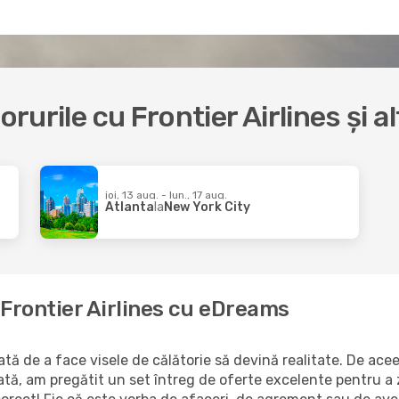
orurile cu Frontier Airlines și 
joi, 13 aug. - lun., 17 aug.
Atlanta
la
New York City
a Frontier Airlines cu eDreams
ă de a face visele de călătorie să devină realitate. De aceea
ată, am pregătit un set întreg de oferte excelente pentru a