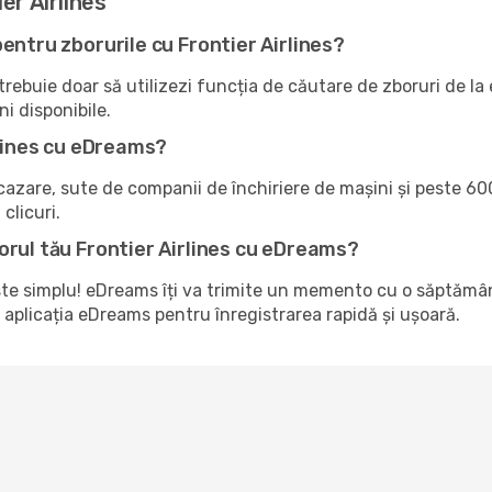
er Airlines
entru zborurile cu Frontier Airlines?
ebuie doar să utilizezi funcția de căutare de zboruri de la eD
ni disponibile.
rlines cu eDreams?
zare, sute de companii de închiriere de mașini și peste 600
clicuri.
orul tău Frontier Airlines cu eDreams?
este simplu! eDreams îți va trimite un memento cu o săptămâ
 aplicația eDreams pentru înregistrarea rapidă și ușoară.