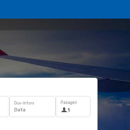
Pasageri
Dus-întors
Data
1