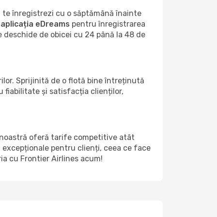
 te înregistrezi cu o săptămână înainte
a
aplicația eDreams
pentru înregistrarea
se deschide de obicei cu 24 până la 48 de
r. Sprijinită de o flotă bine întreținută
bilitate și satisfacția clienților,
 noastră oferă tarife competitive atât
i excepționale pentru clienți, ceea ce face
ria cu Frontier Airlines acum!