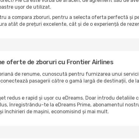
corect! Fie că este vorba de afaceri, de agrement sau de ave
astre ușor de utilizat.
ru a compara zboruri, pentru a selecta oferta perfectă și p
ra atât de prețuri excelente, cât și de o experiență de reze
e oferte de zboruri cu Frontier Airlines
eriană de renume, cunoscută pentru furnizarea unui servici
s conectează pasagerii către o gamă largă de destinații, de la 
et redus e rapid și ușor cu eDreams. Doar introdu detaliile că
 plus, înregistrându-te la eDreams Prime, abonamentul nostru
și închirieri de mașini, economisind și mai mult.