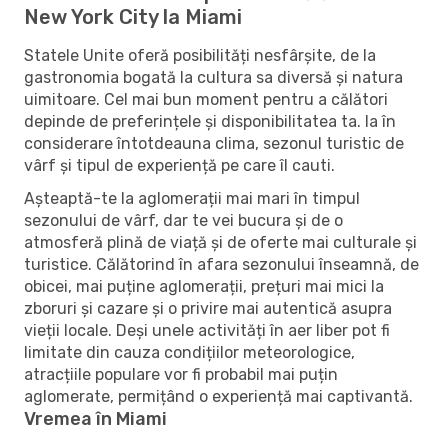
New York City la Miami
Statele Unite oferă posibilități nesfârșite, de la
gastronomia bogată la cultura sa diversă și natura
uimitoare. Cel mai bun moment pentru a călători
depinde de preferințele și disponibilitatea ta. Ia în
considerare întotdeauna clima, sezonul turistic de
vârf și tipul de experiență pe care îl cauti.
Așteaptă-te la aglomerații mai mari în timpul
sezonului de vârf, dar te vei bucura și de o
atmosferă plină de viață și de oferte mai culturale și
turistice. Călătorind în afara sezonului înseamnă, de
obicei, mai puține aglomerații, prețuri mai mici la
zboruri și cazare și o privire mai autentică asupra
vieții locale. Deși unele activități în aer liber pot fi
limitate din cauza condițiilor meteorologice,
atracțiile populare vor fi probabil mai puțin
aglomerate, permițând o experiență mai captivantă.
Vremea în Miami