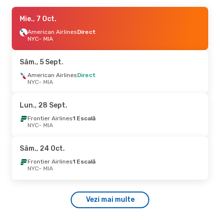
Sâm., 5 Sept.
Mie., 7 Oct.
- Lun., 7 Sept.
Frontier Airlines
American Airlines
1 Escală
Direct
NYC
NYC
- MIA
- MIA
Frontier Airlines
1 Escală
MIA
- NYC
Sâm., 5 Sept.
American Airlines
Direct
NYC
- MIA
Lun., 28 Sept.
Frontier Airlines
1 Escală
NYC
- MIA
Sâm., 24 Oct.
Frontier Airlines
1 Escală
NYC
- MIA
Vezi mai multe