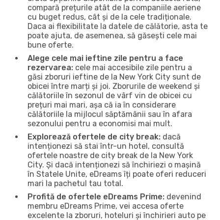
compară prețurile atât de la companiile aeriene
cu buget redus, cât și de la cele tradiționale.
Daca ai flexibilitate la datele de călătorie, asta te
poate ajuta, de asemenea, să găsești cele mai
bune oferte.
Alege cele mai ieftine zile pentru a face
rezervarea:
cele mai accesibile zile pentru a
găsi zboruri ieftine de la New York City sunt de
obicei între marți și joi. Zborurile de weekend și
călătoriile în sezonul de vârf vin de obicei cu
prețuri mai mari, așa că ia în considerare
călătoriile la mijlocul săptămânii sau în afara
sezonului pentru a economisi mai mult.
Explorează ofertele de city break:
dacă
intenționezi să stai într-un hotel, consultă
ofertele noastre de city break de la New York
City. Și dacă intenționezi să închiriezi o mașină
în Statele Unite, eDreams îți poate oferi reduceri
mari la pachetul tau total.
Profită de ofertele eDreams Prime:
devenind
membru eDreams Prime, vei accesa oferte
excelente la zboruri, hoteluri și închirieri auto pe