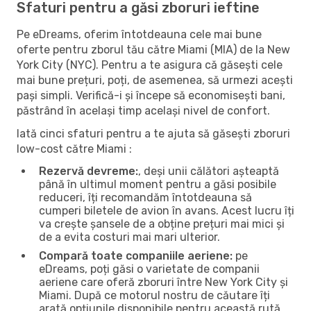
Sfaturi pentru a găsi zboruri ieftine
Pe eDreams, oferim întotdeauna cele mai bune
oferte pentru zborul tău către Miami (MIA) de la New
York City (NYC). Pentru a te asigura că găsești cele
mai bune prețuri, poți, de asemenea, să urmezi acești
pași simpli. Verifică-i și începe să economisești bani,
păstrând în același timp același nivel de confort.
Iată cinci sfaturi pentru a te ajuta să găsești zboruri
low-cost către Miami :
Rezervă devreme:
, deși unii călători așteaptă
până în ultimul moment pentru a găsi posibile
reduceri, îți recomandăm întotdeauna să
cumperi biletele de avion în avans. Acest lucru îți
va crește șansele de a obține prețuri mai mici și
de a evita costuri mai mari ulterior.
Compară toate companiile aeriene:
pe
eDreams, poți găsi o varietate de companii
aeriene care oferă zboruri între New York City și
Miami. După ce motorul nostru de căutare îți
arată opțiunile disponibile pentru această rută,