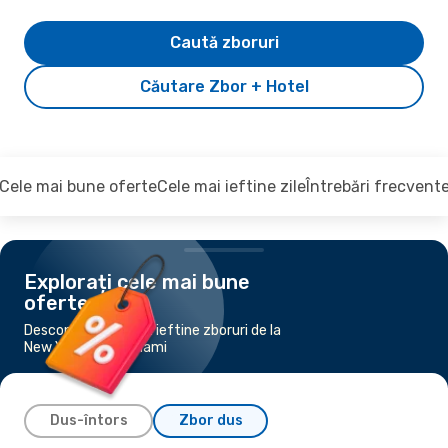
Caută zboruri
Căutare Zbor + Hotel
Cele mai bune oferte
Cele mai ieftine zile
Întrebări frecvent
Explorați cele mai bune
oferte
Descoperiți cele mai ieftine zboruri de la
New York City la Miami
Dus-întors
Zbor dus