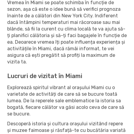
Vremea în Miami se poate schimba în funcție de
sezon, așa că este o idee bună să verifici prognoza
înainte de a călători din New York City. Indiferent
dacă întâmpini temperaturi mai răcoroase sau mai
blânde, să fii la curent cu clima locală te va ajuta să-
ți planifici călătoria și să-ți faci bagajele în funcție de
ea. Deoarece vremea îți poate influența experiența și
activitățile în Miami, dacă rămâi informat, te vei
asigura că ești pregătit să profiți la maximum de
vizita ta.
Lucruri de vizitat în Miami
Explorează spiritul vibrant al orașului Miami cu o
varietate de activități de care să se bucure toată
lumea. De la reperele sale emblematice la istoria sa
bogată, fiecare călător va găsi acolo ceva de care să
se bucure.
Descoperă istoria și cultura orașului vizitând repere
și muzee faimoase și răsfață-te cu bucătăria variată