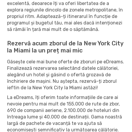
excelentă, deoarece îți va oferi libertatea de a
explora regiunile dincolo de zonele metropolitane, în
propriul ritm. Adaptează-ți itinerarul în funcție de
programul și bugetul tău, mai ales dacă intenționezi
să rămâi în țară mai mult de o săptămână.
Rezervă acum zborul de la New York City
la Miami la un preț mai mic
Găsește cele mai bune oferte de zboruri pe eDreams.
Finalizează rezervarea selectând datele călătoriei,
alegând un hotel și găsind o ofertă grozavă de
închiriere de mașini. Nu aștepta, rezervă-ți zborul
ieftin de la New York City la Miami astăzi!
La eDreams, îți oferim toate informațiile de care ai
nevoie pentru mai mult de 155.000 de rute de zbor,
690 de companii aeriene, 2.100.000 de hoteluri din
întreaga lume și 40.000 de destinații. Gama noastră
largă de pachete de vacanță te va ajuta să
economisești semnificativ la următoarea călătorie.