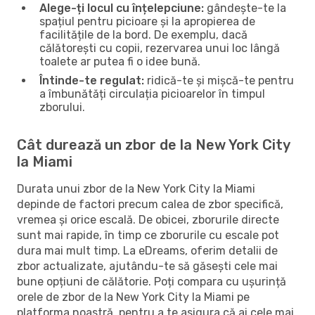
Alege-ți locul cu înțelepciune:
gândește-te la
spațiul pentru picioare și la apropierea de
facilitățile de la bord. De exemplu, dacă
călătorești cu copii, rezervarea unui loc lângă
toalete ar putea fi o idee bună.
Întinde-te regulat:
ridică-te și mișcă-te pentru
a îmbunătăți circulația picioarelor în timpul
zborului.
Cât durează un zbor de la New York City
la Miami
Durata unui zbor de la New York City la Miami
depinde de factori precum calea de zbor specifică,
vremea și orice escală. De obicei, zborurile directe
sunt mai rapide, în timp ce zborurile cu escale pot
dura mai mult timp. La eDreams, oferim detalii de
zbor actualizate, ajutându-te să găsești cele mai
bune opțiuni de călătorie. Poți compara cu ușurință
orele de zbor de la New York City la Miami pe
platforma noastră, pentru a te asigura că ai cele mai