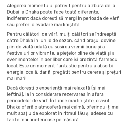
Alegerea momentului potrivit pentru a zbura de la
Dubai la Dhaka poate face toată diferența,
indiferent dacă dorești să mergi in perioada de vârf
sau preferi o evadare mai liniștită.
Pentru călătorii de vârf, mulți călători se îndreaptă
către Dhaka în lunile de sezon, când orașul devine
plin de viață odată cu sosirea vremii bune și a
festivalurilor vibrante, a piețelor pline de viață și a
evenimentelor în aer liber care își prezintă farmecul
local. Este un moment fantastic pentru a absorbi
energia locală, dar fii pregătit pentru cerere și prețuri
mai mari!
Dacă dorești o experiență mai relaxată (și mai
ieftină), ia în considerare rezervarea în afara
perioadelor de vârf. În lunile mai liniștite, orașul
Dhaka oferă o atmosferă mai calmă, oferindu-ți mai
mult spațiu de explorat în ritmul tău și adesea cu
tarife mai prietenoase pe măsură.