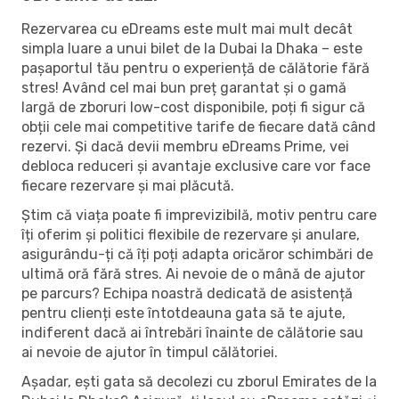
Rezervarea cu eDreams este mult mai mult decât
simpla luare a unui bilet de la Dubai la Dhaka – este
pașaportul tău pentru o experiență de călătorie fără
stres! Având cel mai bun preț garantat și o gamă
largă de zboruri low-cost disponibile, poți fi sigur că
obții cele mai competitive tarife de fiecare dată când
rezervi. Și dacă devii membru eDreams Prime, vei
debloca reduceri și avantaje exclusive care vor face
fiecare rezervare și mai plăcută.
Știm că viața poate fi imprevizibilă, motiv pentru care
îți oferim și politici flexibile de rezervare și anulare,
asigurându-ți că îți poți adapta oricăror schimbări de
ultimă oră fără stres. Ai nevoie de o mână de ajutor
pe parcurs? Echipa noastră dedicată de asistență
pentru clienți este întotdeauna gata să te ajute,
indiferent dacă ai întrebări înainte de călătorie sau
ai nevoie de ajutor în timpul călătoriei.
Așadar, ești gata să decolezi cu zborul Emirates de la