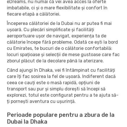
eDreams, nu numai că vei avea acces la oferte
imbatabile, ci și o mare flexibilitate și confort în
fiecare etapă a călătoriei.
Începerea călătoriei de la Dubai nu ar putea fi mai
ușoară. Cu plecări simplificate și facilități
aeroportuare ușor de navigat, experiența ta de
călătorie începe fără probleme. Odată ce ești la bord
cu Emirates, te bucuri de o călătorie confortabilă:
locuri spațioase și selecții de mese gustoase care fac
zborul plăcut de la decolare până la aterizare.
Când ajungi în Dhaka, vei fi întâmpinat cu facilități
care îți fac sosirea la fel de ușoară. Indiferent dacă
ceea ce cauți este o masă rapidă, opțiuni de
transport sau pur și simplu dorești să începi să
explorezi, totul este configurat pentru a te ajuta să-
ți pornești aventura cu ușurință.
Perioade populare pentru a zbura de la
Dubai la Dhaka