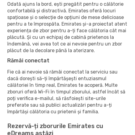
Odată ajuns la bord, ești pregătit pentru o călătorie
confortabilă și distractivă. Emirates oferă locuri
spațioase și o selecție de opțiuni de mese delicioase
pentru a te împrospăta. Emirates și-a proiectat atent
experiența de zbor pentru a-ți face călătoria cât mai
plăcută. Și cu un echipaj de cabină prietenos la
îndemână, vei avea tot ce ai nevoie pentru un zbor
plăcut de la decolare până la aterizare.
Rămâi conectat
Fie că ai nevoie să rămâi conectat la serviciu sau
dacă dorești să-ți împărtășești entuziasmul
călătoriei în timp real, Emirates te acoperă. Multe
zboruri oferă Wi-Fi în timpul zborului, astfel încât să
poți verifica e-mailul, să răsfoiești site-urile
preferate sau să publici actualizări pentru a-ți
împărtăși călătoria cu prietenii și familia.
Rezervă-ți zborurile Emirates cu
eDreams astăzi