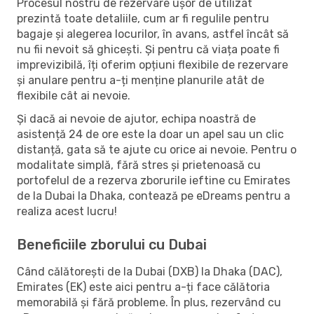
Procesul nostru de rezervare ușor de utilizat
prezintă toate detaliile, cum ar fi regulile pentru
bagaje și alegerea locurilor, în avans, astfel încât să
nu fii nevoit să ghicești. Și pentru că viața poate fi
imprevizibilă, îți oferim opțiuni flexibile de rezervare
și anulare pentru a-ți menține planurile atât de
flexibile cât ai nevoie.
Și dacă ai nevoie de ajutor, echipa noastră de
asistență 24 de ore este la doar un apel sau un clic
distanță, gata să te ajute cu orice ai nevoie. Pentru o
modalitate simplă, fără stres și prietenoasă cu
portofelul de a rezerva zborurile ieftine cu Emirates
de la Dubai la Dhaka, contează pe eDreams pentru a
realiza acest lucru!
Beneficiile zborului cu Dubai
Când călătorești de la Dubai (DXB) la Dhaka (DAC),
Emirates (EK) este aici pentru a-ți face călătoria
memorabilă și fără probleme. În plus, rezervând cu