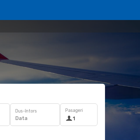
Pasageri
Dus-întors
Data
1