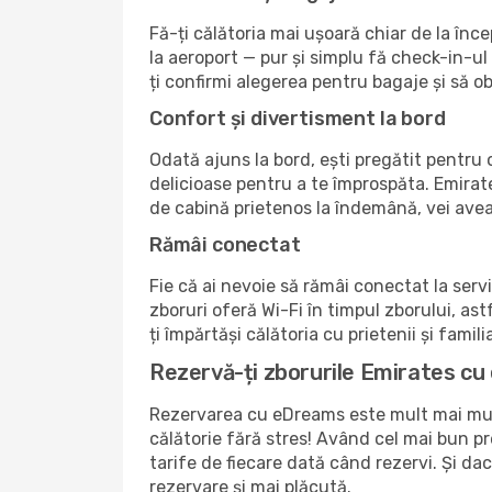
Fă-ți călătoria mai ușoară chiar de la în
la aeroport — pur și simplu fă check-in-ul 
ți confirmi alegerea pentru bagaje și să ob
Confort și divertisment la bord
Odată ajuns la bord, ești pregătit pentru o
delicioase pentru a te împrospăta. Emirate
de cabină prietenos la îndemână, vei avea 
Rămâi conectat
Fie că ai nevoie să rămâi conectat la serv
zboruri oferă Wi-Fi în timpul zborului, astf
ți împărtăși călătoria cu prietenii și famili
Rezervă-ți zborurile Emirates cu
Rezervarea cu eDreams este mult mai mult 
călătorie fără stres! Având cel mai bun pre
tarife de fiecare dată când rezervi. Și d
rezervare și mai plăcută.