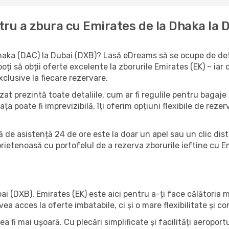
tru a zbura cu Emirates de la Dhaka la 
Dhaka (DAC) la Dubai (DXB)? Lasă eDreams să se ocupe de detal
oți să obții oferte excelente la zborurile Emirates (EK) – i
clusive la fiecare rezervare.
at prezintă toate detaliile, cum ar fi regulile pentru bagaje ș
iața poate fi imprevizibilă, îți oferim opțiuni flexibile de rez
ă de asistență 24 de ore este la doar un apel sau un clic dist
prietenoasă cu portofelul de a rezerva zborurile ieftine cu 
i (DXB), Emirates (EK) este aici pentru a-ți face călătoria m
acces la oferte imbatabile, ci și o mare flexibilitate și conf
a fi mai ușoară. Cu plecări simplificate și facilități aeropor