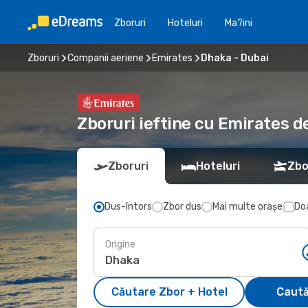
Zboruri
Hoteluri
Ma?ini
Zboruri
Companii aeriene
Emirates
Dhaka - Dubai
Zboruri ieftine cu Emirates d
Zboruri
Hoteluri
Zbo
Dus-întors
Zbor dus
Mai multe orașe
Doa
Origine
Căutare Zbor + Hotel
Caută