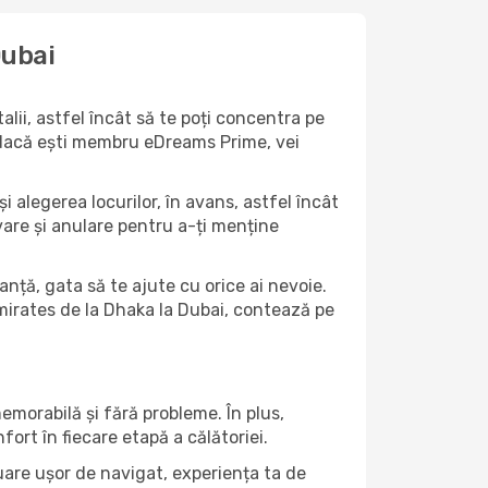
Dubai
ii, astfel încât să te poți concentra pe
ar dacă ești membru eDreams Prime, vei
i alegerea locurilor, în avans, astfel încât
ervare și anulare pentru a-ți menține
anță, gata să te ajute cu orice ai nevoie.
Emirates de la Dhaka la Dubai, contează pe
emorabilă și fără probleme. În plus,
ort în fiecare etapă a călătoriei.
tuare ușor de navigat, experiența ta de