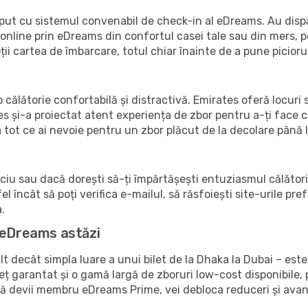
ceput cu sistemul convenabil de check-in al eDreams. Au dispă
online prin eDreams din confortul casei tale sau din mers, pe 
ții cartea de îmbarcare, totul chiar înainte de a pune piciorul
 călătorie confortabilă și distractivă. Emirates oferă locuri 
s și-a proiectat atent experiența de zbor pentru a-ți face c
tot ce ai nevoie pentru un zbor plăcut de la decolare până l
iciu sau dacă dorești să-ți împărtășești entuziasmul călători
el încât să poți verifica e-mailul, să răsfoiești site-urile pr
a.
 eDreams astăzi
decât simpla luare a unui bilet de la Dhaka la Dubai – este
ț garantat și o gamă largă de zboruri low-cost disponibile, p
acă devii membru eDreams Prime, vei debloca reduceri și avan