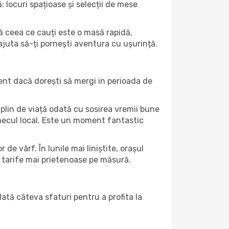
: locuri spațioase și selecții de mese
acă ceea ce cauți este o masă rapidă,
 ajuta să-ți pornești aventura cu ușurință.
ent dacă dorești să mergi in perioada de
 plin de viață odată cu sosirea vremii bune
farmecul local. Este un moment fantastic
de vârf. În lunile mai liniștite, orașul
u tarife mai prietenoase pe măsură.
Iată câteva sfaturi pentru a profita la