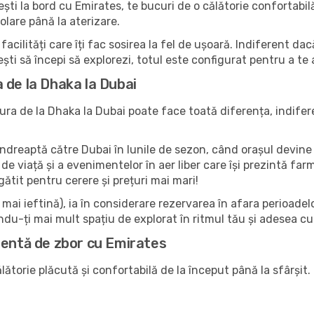
ti la bord cu Emirates, te bucuri de o călătorie confortabilă
olare până la aterizare.
facilități care îți fac sosirea la fel de ușoară. Indiferent d
ești să începi să explorezi, totul este configurat pentru a te
 de la Dhaka la Dubai
ra de la Dhaka la Dubai poate face toată diferența, indifer
e îndreaptă către Dubai în lunile de sezon, când orașul devine
ine de viață și a evenimentelor în aer liber care își prezintă 
gătit pentru cerere și prețuri mai mari!
ai ieftină), ia în considerare rezervarea în afara perioadelor 
du-ți mai mult spațiu de explorat în ritmul tău și adesea c
lentă de zbor cu Emirates
ătorie plăcută și confortabilă de la început până la sfârșit. 