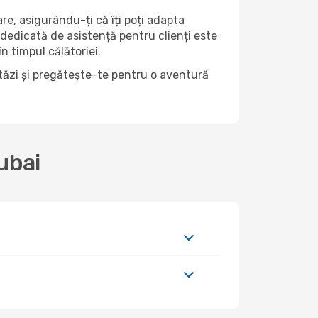
lare, asigurându-ți că îți poți adapta
 dedicată de asistență pentru clienți este
n timpul călătoriei.
stăzi și pregătește-te pentru o aventură
ubai