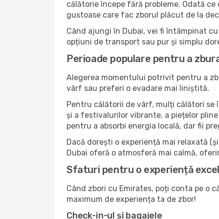
călătorie începe fără probleme. Odată ce eș
gustoase care fac zborul plăcut de la dec
Când ajungi în Dubai, vei fi întâmpinat cu 
opțiuni de transport sau pur și simplu dor
Perioade populare pentru a zbura
Alegerea momentului potrivit pentru a zbu
vârf sau preferi o evadare mai liniștită.
Pentru călătorii de vârf, mulți călători s
și a festivalurilor vibrante, a piețelor pl
pentru a absorbi energia locală, dar fii pre
Dacă dorești o experiență mai relaxată (și m
Dubai oferă o atmosferă mai calmă, oferin
Sfaturi pentru o experiență exce
Când zbori cu Emirates, poți conta pe o căl
maximum de experiența ta de zbor!
Check-in-ul și bagajele