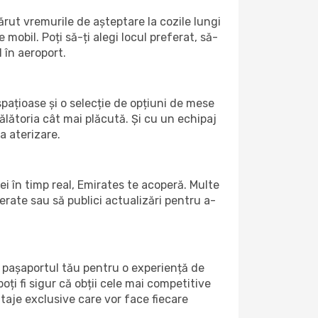
rut vremurile de așteptare la cozile lungi
mobil. Poți să-ți alegi locul preferat, să-
 în aeroport.
spațioase și o selecție de opțiuni de mese
ălătoria cât mai plăcută. Și cu un echipaj
a aterizare.
ei în timp real, Emirates te acoperă. Multe
eferate sau să publici actualizări pentru a-
 pașaportul tău pentru o experiență de
oți fi sigur că obții cele mai competitive
taje exclusive care vor face fiecare