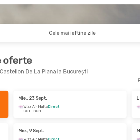
Cele mai ieftine zile
e oferte
a Castellon De La Plana la București
F
Mie., 23 Sept.
L
Sept.
- Mie., 9 Sept.
Mie., 19 Aug.
- Mie
Wizz Air Malta
Direct
CDT
- BUH
ir Malta
Direct
Wizz Air Malta
Dire
BUH
CDT
- BUH
ir Malta
Direct
CDT
BUH
- CDT
Mie., 9 Sept.
M
Wizz Air Malta
Direct