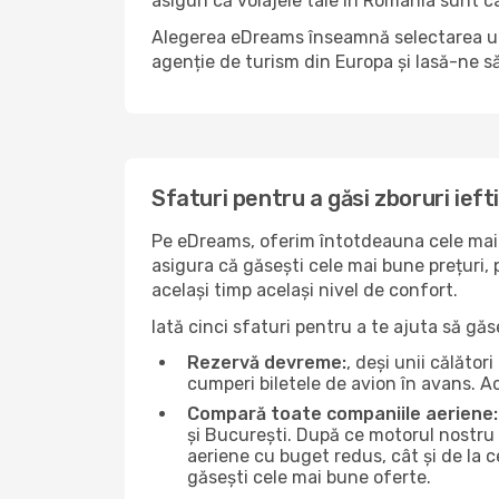
asiguri că voiajele tale în România sunt câ
Alegerea eDreams înseamnă selectarea unui 
agenție de turism din Europa și lasă-ne s
Sfaturi pentru a găsi zboruri ieft
Pe eDreams, oferim întotdeauna cele mai 
asigura că găsești cele mai bune prețuri, 
același timp același nivel de confort.
Iată cinci sfaturi pentru a te ajuta să gă
Rezervă devreme:
, deși unii călăto
cumperi biletele de avion în avans. Ace
Compară toate companiile aeriene:
și București. După ce motorul nostru 
aeriene cu buget redus, cât și de la ce
găsești cele mai bune oferte.