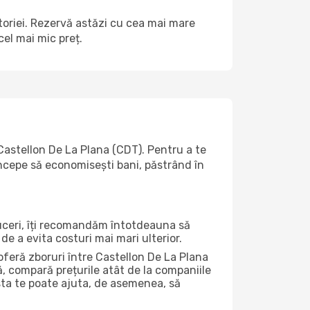
ătoriei. Rezervă astăzi cu cea mai mare
el mai mic preț.
astellon De La Plana (CDT). Pentru a te
 începe să economisești bani, păstrând în
duceri, îți recomandăm întotdeauna să
de a evita costuri mai mari ulterior.
oferă zboruri între Castellon De La Plana
ă, compară prețurile atât de la companiile
 asta te poate ajuta, de asemenea, să