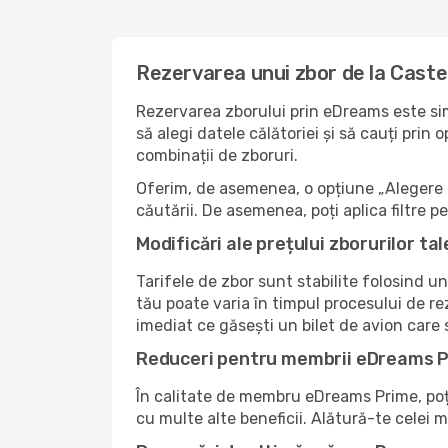
Rezervarea unui zbor de la Castel
Rezervarea zborului prin eDreams este sim
să alegi datele călătoriei și să cauți prin
combinații de zboruri.
Oferim, de asemenea, o opțiune „Alegere i
căutării. De asemenea, poți aplica filtre 
Modificări ale prețului zborurilor tal
Tarifele de zbor sunt stabilite folosind un
tău poate varia în timpul procesului de re
imediat ce găsești un bilet de avion care
Reduceri pentru membrii eDreams 
În calitate de membru eDreams Prime, poți 
cu multe alte beneficii. Alătură-te celei