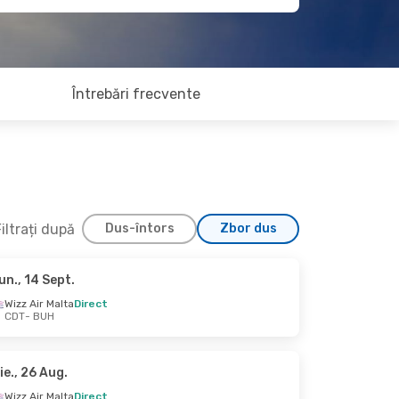
Întrebări frecvente
iltrați după
Dus-întors
Zbor dus
un., 14 Sept.
., 26 Aug.
Wizz Air Malta
Direct
CDT
- BUH
ct
Swiss International Air Lines
1 Escală
ie., 26 Aug.
Wizz Air Malta
Direct