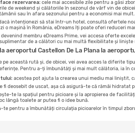
a face rezervarea:
cele mai accesibile zile pentru a găsi zbor
urile de weekend și călătoriile în sezonul de vârf vin de obicei
ăptămânii sau în afara sezonului pentru a economisi mai mult.
acă intenționezi să stai într-un hotel, consultă ofertele no
ezi o mașină în România, eDreams îți poate oferi reduceri mar
devenind membru eDreams Prime, vei accesa oferte excelente 
uplimentar de a călători cu mai multă flexibilitate și liniște
la aeroportul Castellon De La Plana la aeroport
pe această rută și, de obicei, vei avea acces la diferite tipu
referințe. Pentru a-ți îmbunătăți și mai mult călătoria, ia în 
tului:
acestea pot ajuta la crearea unui mediu mai liniștit, ca
 fi deosebit de uscat, așa că asigură-te că rămâi hidratat p
te-te la spațiul pentru picioare și la apropierea de facilită
loc lângă toalete ar putea fi o idee bună.
-te pentru a îmbunătăți circulația picioarelor în timpul zboru