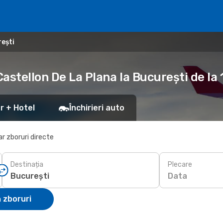
rești
Castellon De La Plana la București de la
r + Hotel
Închirieri auto
r zboruri directe
Destinația
Plecare
Data
 zboruri