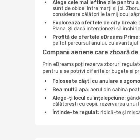
Alege cele mai ieftine zile pentru 
sunt de obicei între marți și joi. Zbor
considerare călătoriile la mijlocul s
Explorează ofertele de city break:
d
Plana. Și dacă intenționezi să închiri
Profită de ofertele eDreams Prime:
pe tot parcursul anului, cu avantajul s
Companii aeriene care zboară de 
Prin eDreams poți rezerva zboruri regulate 
pentru a se potrivi diferitelor bugete și p
Folosește căști cu anulare a zgomo
Bea multă apă:
aerul din cabină poate
Alege-ți locul cu înțelepciune:
gândeș
călătorești cu copii, rezervarea unui 
Întinde-te regulat:
ridică-te și mișcă