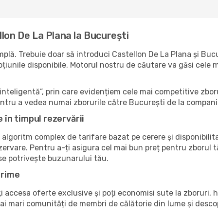
lon De La Plana la București
plă. Trebuie doar să introduci Castellon De La Plana și Bucur
 opțiunile disponibile. Motorul nostru de căutare va găsi cele 
nteligentă”, prin care evidențiem cele mai competitive zboru
pentru a vedea numai zborurile către București de la compani
e în timpul rezervării
 algoritm complex de tarifare bazat pe cerere și disponibilit
zervare. Pentru a-ți asigura cel mai bun preț pentru zborul 
 se potrivește buzunarului tău.
Prime
accesa oferte exclusive și poți economisi sute la zboruri, ho
 mai mari comunități de membri de călătorie din lume și des