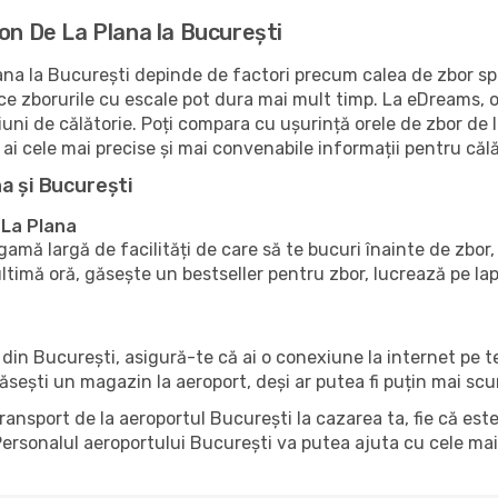
on De La Plana la București
na la București depinde de factori precum calea de zbor spec
 ce zborurile cu escale pot dura mai mult timp. La eDreams, o
uni de călătorie. Poți compara cu ușurință orele de zbor de 
ai cele mai precise și mai convenabile informații pentru călă
a și București
e La Plana
amă largă de facilități de care să te bucuri înainte de zbor
imă oră, găsește un bestseller pentru zbor, lucrează pe lap
l din București, asigură-te că ai o conexiune la internet pe 
găsești un magazin la aeroport, deși ar putea fi puțin mai sc
transport de la aeroportul București la cazarea ta, fie că est
ersonalul aeroportului București va putea ajuta cu cele mai 