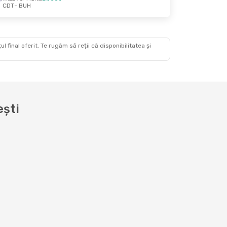
CDT
- BUH
 final oferit. Te rugăm să reții că disponibilitatea și
ești