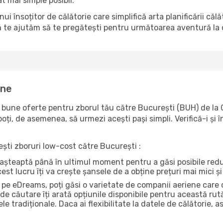
t mai simple posibil.
însoțitor de călătorie care simplifică arta planificării căl
ă te ajutăm să te pregătești pentru următoarea aventură la c
ine
bune oferte pentru zborul tău către București (BUH) de la C
poți, de asemenea, să urmezi acești pași simpli. Verifică-i și
sești zboruri low-cost către București :
ri așteaptă până în ultimul moment pentru a găsi posibile re
st lucru îți va crește șansele de a obține prețuri mai mici și 
pe eDreams, poți găsi o varietate de companii aeriene care 
de căutare îți arată opțiunile disponibile pentru această rut
le tradiționale. Daca ai flexibilitate la datele de călătorie,