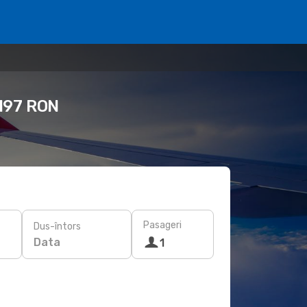
 197 RON
Pasageri
Dus-întors
Data
1