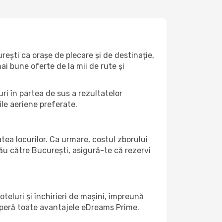
ești ca orașe de plecare și de destinație,
mai bune oferte de la mii de rute și
ri în partea de sus a rezultatelor
ile aeriene preferate.
atea locurilor. Ca urmare, costul zborului
tău către București, asigură-te că rezervi
teluri și închirieri de mașini, împreună
coperă toate avantajele eDreams Prime.