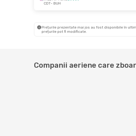
CDT
- BUH
Vin., 25 Sept.
- Lun., 28 Sept.
Iberia
2 Escale
CDT
- BUH
Wizz Air Malta
Direct
BUH
- CDT
Prețurile prezentate mai jos au fost disponibile în ultim
prețurile pot fi modificate.
Companii aeriene care zboară