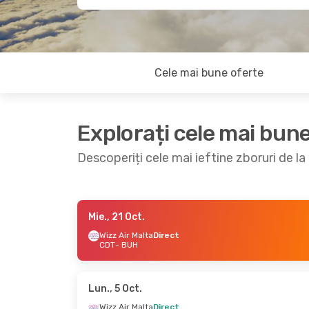
Cele mai bune oferte
Explorați cele mai bun
Descoperiți cele mai ieftine zboruri de l
Mie., 21 Oct.
Lun., 14 Sept.
- Lun., 21 Sept.
Vin., 4 
Wizz Air Malta
Direct
CDT
- BUH
Wizz Air Malta
Direct
Wizz A
CDT
- BUH
CDT
- 
Wizz Air Malta
Direct
Wizz A
BUH
- CDT
BUH
- 
Lun., 5 Oct.
Wizz Air Malta
Direct