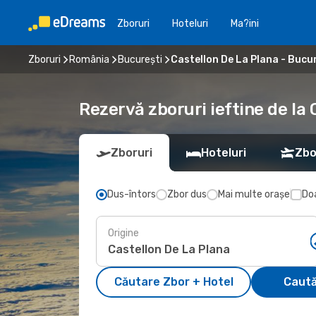
Zboruri
Hoteluri
Ma?ini
Zboruri
România
București
Castellon De La Plana - Bucu
Rezervă zboruri ieftine de la 
Zboruri
Hoteluri
Zbo
Dus-întors
Zbor dus
Mai multe orașe
Doa
Origine
Căutare Zbor + Hotel
Caută