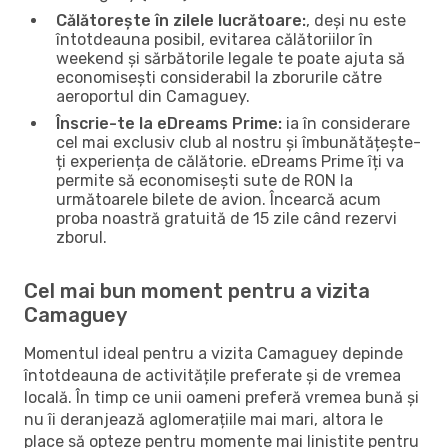
Călătorește în zilele lucrătoare:
, deși nu este
întotdeauna posibil, evitarea călătoriilor în
weekend și sărbătorile legale te poate ajuta să
economisești considerabil la zborurile către
aeroportul din Camaguey.
Înscrie-te la eDreams Prime:
ia în considerare
cel mai exclusiv club al nostru și îmbunătățește-
ți experiența de călătorie. eDreams Prime îți va
permite să economisești sute de RON la
următoarele bilete de avion. Încearcă acum
proba noastră gratuită de 15 zile când rezervi
zborul.
Cel mai bun moment pentru a vizita
Camaguey
Momentul ideal pentru a vizita Camaguey depinde
întotdeauna de activitățile preferate și de vremea
locală. În timp ce unii oameni preferă vremea bună și
nu îi deranjează aglomerațiile mai mari, altora le
place să opteze pentru momente mai liniștite pentru