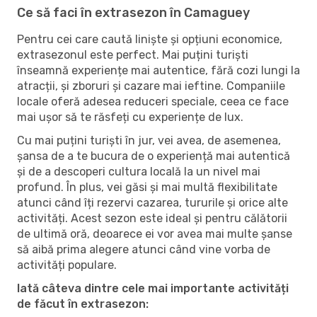
Ce să faci în extrasezon în Camaguey
Pentru cei care caută liniște și opțiuni economice,
extrasezonul este perfect. Mai puțini turiști
înseamnă experiențe mai autentice, fără cozi lungi la
atracții, și zboruri și cazare mai ieftine. Companiile
locale oferă adesea reduceri speciale, ceea ce face
mai ușor să te răsfeți cu experiențe de lux.
Cu mai puțini turiști în jur, vei avea, de asemenea,
șansa de a te bucura de o experiență mai autentică
și de a descoperi cultura locală la un nivel mai
profund. În plus, vei găsi și mai multă flexibilitate
atunci când îți rezervi cazarea, tururile și orice alte
activități. Acest sezon este ideal și pentru călătorii
de ultimă oră, deoarece ei vor avea mai multe șanse
să aibă prima alegere atunci când vine vorba de
activități populare.
Iată câteva dintre cele mai importante activități
de făcut în extrasezon: