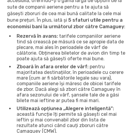
accesibilă, oferindu-ți o gamă largă de opțiuni de la
sute de companii aeriene pentru a te ajuta să
găsești zboruri de cea mai bună calitate la cele mai
bune prețuri. În plus, iată și
5 sfaturi utile pentru a
economisi bani la următorul zbor către Camaguey
:
Rezervă în avans:
tarifele companiilor aeriene
tind să crească pe măsură ce se apropie data de
plecare, mai ales în perioadele de vârf de
călătorie. Obținerea biletelor de avion din timp te
poate ajuta să găsești oferte mai bune.
Zboară în afara orelor de vârf:
pentru
majoritatea destinațiilor, în perioadele cu cerere
mare (cum ar fi sărbătorile legale sau vara),
companiile aeriene își măresc de obicei tarifele
de zbor. Dacă alegi să zbori către Camaguey în
afara sezonului de vârf, șansele tale de a găsi
bilete mai ieftine ar putea fi mai mari.
Utilizează opțiunea „Alegere inteligentă”:
această funcție îți permite să găsești cel mai
ieftin și mai convenabil zbor din lista de
rezultate atunci când cauți zboruri către
Camaguey (CMW).