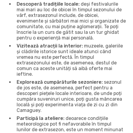
Descoperă tradițiile locale:
deși festivalurile
mai mari au loc de obicei în timpul sezonului de
vârf, extrasezonul include, de obicei,
evenimente și sărbători mai mici și organizate de
comunitate, cu mai puține aglomerații. Te poți
înscrie la un curs de gătit sau la un tur ghidat
pentru o experiență mai personală.
Vizitează atracții la interior:
muzeele, galeriile
și clădirile istorice sunt ideale atunci când
vremea nu este perfectă. În timpul
extrasezonului este, de asemenea, destul de
comun ca aceste unități să aibă oferte mai
ieftine.
Explorează cumpărăturile sezoniere:
sezonul
de jos este, de asemenea, perfect pentru a
descoperi piețele locale interioare, de unde poți
cumpăra suveniruri unice, poți gusta mâncarea
locală și poți experimenta viața de zi cu zi din
Camaguey.
Participă la ateliere:
deoarece condițiile
meteorologice pot fi nefavorabile în timpul
lunilor de extrasezon, este un moment minunat