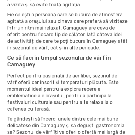
a vizita și să evite toată agitația.
Fie că ești o persoană care se bucură de atmosfera
agitată a orașului sau cineva care preferă să viziteze
într-un ritm mai relaxat, Camaguey are ceva de
oferit pentru fiecare tip de călător. Iată câteva idei
de activități de care te poți bucura în Camaguey atât
în ​​sezonul de vârf, cât și în alte perioade.
Ce să faci în timpul sezonului de vârf în
Camaguey
Perfect pentru pasionații de aer liber, sezonul de
vârf oferă cer însorit și temperaturi plăcute. Este
momentul ideal pentru a explora reperele
emblematice ale orașului, pentru a participa la
festivaluri culturale sau pentru a te relaxa la o
cafenea cu terasă.
Te gândești să încerci unele dintre cele mai bune
delicatese din Camaguey și să deguști gastronomia
sa? Sezonul de vârf îți va oferi o ofertă mai largă de