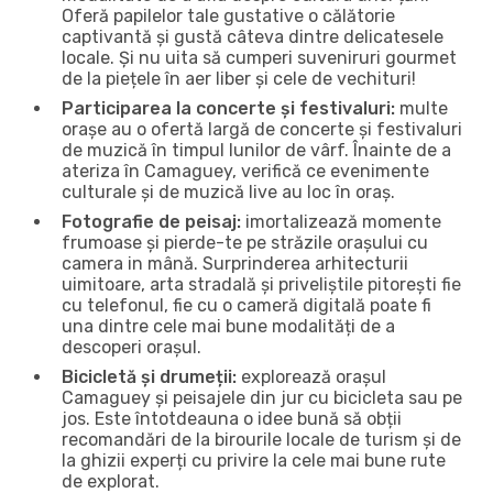
Oferă papilelor tale gustative o călătorie
captivantă și gustă câteva dintre delicatesele
locale. Și nu uita să cumperi suveniruri gourmet
de la piețele în aer liber și cele de vechituri!
Participarea la concerte și festivaluri:
multe
orașe au o ofertă largă de concerte și festivaluri
de muzică în timpul lunilor de vârf. Înainte de a
ateriza în Camaguey, verifică ce evenimente
culturale și de muzică live au loc în oraș.
Fotografie de peisaj:
imortalizează momente
frumoase și pierde-te pe străzile orașului cu
camera in mână. Surprinderea arhitecturii
uimitoare, arta stradală și priveliștile pitorești fie
cu telefonul, fie cu o cameră digitală poate fi
una dintre cele mai bune modalități de a
descoperi orașul.
Bicicletă și drumeții:
explorează orașul
Camaguey și peisajele din jur cu bicicleta sau pe
jos. Este întotdeauna o idee bună să obții
recomandări de la birourile locale de turism și de
la ghizii experți cu privire la cele mai bune rute
de explorat.