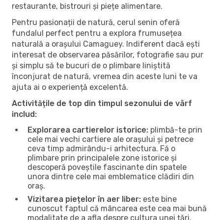
restaurante, bistrouri și piețe alimentare.
Pentru pasionații de natură, cerul senin oferă
fundalul perfect pentru a explora frumusețea
naturală a orașului Camaguey. Indiferent dacă ești
interesat de observarea păsărilor, fotografie sau pur
și simplu să te bucuri de o plimbare liniștită
înconjurat de natură, vremea din aceste luni te va
ajuta ai o experiență excelentă.
Activitățile de top din timpul sezonului de vârf
includ:
Explorarea cartierelor istorice:
plimbă-te prin
cele mai vechi cartiere ale orașului și petrece
ceva timp admirându-i arhitectura. Fă o
plimbare prin principalele zone istorice și
descoperă poveștile fascinante din spatele
unora dintre cele mai emblematice clădiri din
oraș.
Vizitarea piețelor în aer liber:
este bine
cunoscut faptul că mâncarea este cea mai bună
modalitate de a afla despre cultura unei țări.