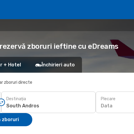
 rezervă zboruri ieftine cu eDreams
r + Hotel
Închirieri auto
r zboruri directe
Destinația
Plecare
Data
 zboruri