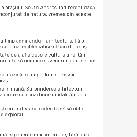
 a orașului South Andros. Indiferent dacă
ă înconjurat de natură, vremea din aceste
eva timp admirându-i arhitectura. Fă o
e cele mai emblematice clădiri din oraș.
te de a afla despre cultura unei țări.
Și nu uita să cumperi suveniruri gourmet de
e muzică în timpul lunilor de vârf.
oraș.
a in mână. Surprinderea arhitecturii
una dintre cele mai bune modalități de a
Este întotdeauna o idee bună să obții
de explorat.
amnă experiențe mai autentice, fără cozi