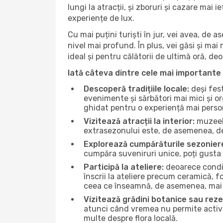
lungi la atracții, și zboruri și cazare mai
experiențe de lux.
Cu mai puțini turiști în jur, vei avea, de
nivel mai profund. În plus, vei găsi și mai 
ideal și pentru călătorii de ultimă oră, d
Iată câteva dintre cele mai importante 
Descoperă tradițiile locale:
deși fest
evenimente și sărbători mai mici și or
ghidat pentru o experiență mai perso
Vizitează atracții la interior:
muzeele
extrasezonului este, de asemenea, de
Explorează cumpărăturile sezonier
cumpăra suveniruri unice, poți gusta 
Participă la ateliere:
deoarece condiț
înscrii la ateliere precum ceramică, f
ceea ce înseamnă, de asemenea, mai 
Vizitează grădini botanice sau reze
atunci când vremea nu permite activită
multe despre flora locală.