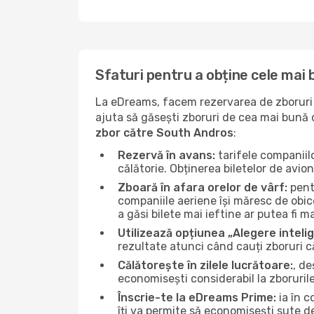
Sfaturi pentru a obține cele mai
La eDreams, facem rezervarea de zboruri s
ajuta să găsești zboruri de cea mai bună ca
zbor către South Andros
:
Rezervă în avans:
tarifele companiil
călătorie. Obținerea biletelor de avio
Zboară în afara orelor de vârf:
pentr
companiile aeriene își măresc de obice
a găsi bilete mai ieftine ar putea fi ma
Utilizează opțiunea „Alegere inteli
rezultate atunci când cauți zboruri 
Călătorește în zilele lucrătoare:
, de
economisești considerabil la zboruril
Înscrie-te la eDreams Prime:
ia în c
îți va permite să economisești sute d