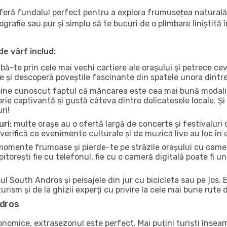
oferă fundalul perfect pentru a explora frumusețea naturală
tografie sau pur și simplu să te bucuri de o plimbare liniștit
de vârf includ:
bă-te prin cele mai vechi cartiere ale orașului și petrece c
ce și descoperă poveștile fascinante din spatele unora dintr
ine cunoscut faptul că mâncarea este cea mai bună modalita
torie captivantă și gustă câteva dintre delicatesele locale. 
ri!
uri:
multe orașe au o ofertă largă de concerte și festivaluri d
verifică ce evenimente culturale și de muzică live au loc în 
omente frumoase și pierde-te pe străzile orașului cu camer
e pitorești fie cu telefonul, fie cu o cameră digitală poate fi 
l South Andros și peisajele din jur cu bicicleta sau pe jos. 
urism și de la ghizii experți cu privire la cele mai bune rute 
ndros
conomice, extrasezonul este perfect. Mai puțini turiști înse