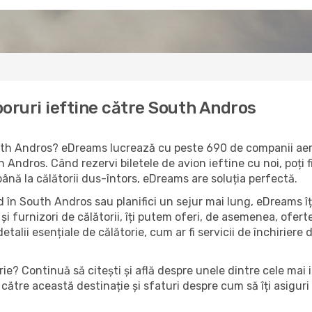
oruri ieftine către South Andros
South Andros? eDreams lucrează cu peste 690 de companii aeri
 Andros. Când rezervi biletele de avion ieftine cu noi, poți 
până la călătorii dus-întors, eDreams are soluția perfectă.
 în South Andros sau planifici un sejur mai lung, eDreams îț
și furnizori de călătorii, îți putem oferi, de asemenea, ofe
detalii esențiale de călătorie, cum ar fi servicii de închiriere 
ie? Continuă să citești și află despre unele dintre cele mai
către această destinație și sfaturi despre cum să îți asiguri