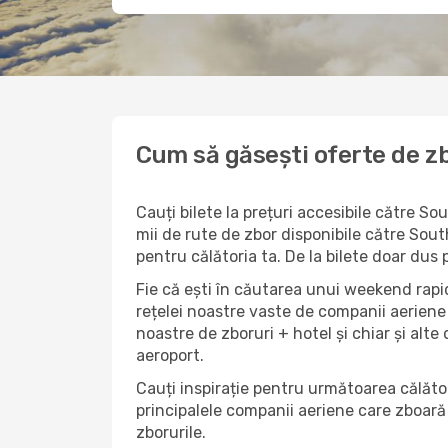
Cum să găsești oferte de zb
Cauți bilete la prețuri accesibile către 
mii de rute de zbor disponibile către South
pentru călătoria ta. De la bilete doar dus 
Fie că ești în căutarea unui weekend rapid
rețelei noastre vaste de companii aeriene 
noastre de zboruri + hotel și chiar și alte 
aeroport.
Cauți inspirație pentru următoarea călător
principalele companii aeriene care zboară 
zborurile.