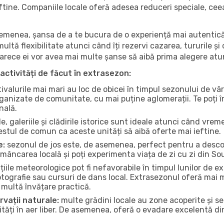
 ieftine. Companiile locale oferă adesea reduceri speciale, ce
 asemenea, șansa de a te bucura de o experiență mai autentică
multă flexibilitate atunci când îți rezervi cazarea, tururile și
eoarece ei vor avea mai multe șanse să aibă prima alegere atu
activități de făcut în extrasezon:
ivalurile mai mari au loc de obicei în timpul sezonului de vâr
ganizate de comunitate, cu mai puține aglomerații. Te poți în
nală.
, galeriile și clădirile istorice sunt ideale atunci când vrem
stul de comun ca aceste unități să aibă oferte mai ieftine.
e:
sezonul de jos este, de asemenea, perfect pentru a descope
mâncarea locală și poți experimenta viața de zi cu zi din S
iile meteorologice pot fi nefavorabile în timpul lunilor de
otografie sau cursuri de dans local. Extrasezonul oferă mai mu
multă învățare practică.
rvații naturale:
multe grădini locale au zone acoperite și s
ți în aer liber. De asemenea, oferă o evadare excelentă din a