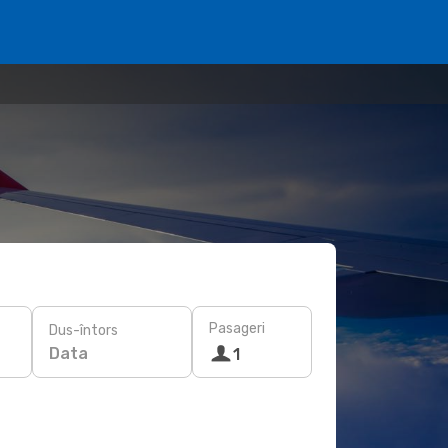
Pasageri
Dus-întors
Data
1