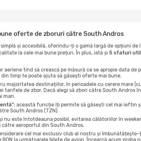
 bune oferte de zboruri către South Andros
implă și accesibilă, oferindu-ți o gamă largă de opțiuni de 
litate la cele mai bune prețuri. În plus, iată și
5 sfaturi ut
or aeriene tind să crească pe măsură ce se apropie data de pl
n din timp te poate ajuta să găsești oferte mai bune.
u majoritatea destinațiilor, în perioadele cu cerere mare (cum
i tarifele de zbor. Dacă alegi să zbori către South Andros în
i mari.
gentă”:
această funcție îți permite să găsești cel mai ieftin ș
către South Andros (TZN).
și nu este întotdeauna posibil, evitarea călătoriilor în weeke
e către aeroportul din South Andros.
onsiderare cel mai exclusiv club al nostru și îmbunătățește-
e RON la următoarele bilete de avion. Încearcă acum proba no