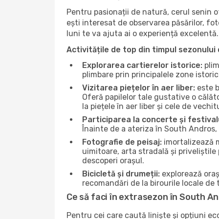
Pentru pasionații de natură, cerul senin 
ești interesat de observarea păsărilor, fo
luni te va ajuta ai o experiență excelentă.
Activitățile de top din timpul sezonului 
Explorarea cartierelor istorice:
plim
plimbare prin principalele zone istori
Vizitarea piețelor în aer liber:
este b
Oferă papilelor tale gustative o călă
la piețele în aer liber și cele de vechitu
Participarea la concerte și festival
Înainte de a ateriza în South Andros, 
Fotografie de peisaj:
imortalizează m
uimitoare, arta stradală și priveliștil
descoperi orașul.
Bicicletă și drumeții:
explorează orașu
recomandări de la birourile locale de t
Ce să faci în extrasezon în South A
Pentru cei care caută liniște și opțiuni e