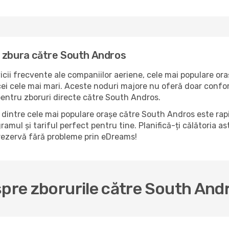
a zbura către South Andros
icii frecvente ale companiilor aeriene, cele mai populare ora
i cele mai mari. Aceste noduri majore nu oferă doar confort,
pentru zboruri directe către South Andros.
dintre cele mai populare orașe către South Andros este rapi
ramul și tariful perfect pentru tine. Planifică-ți călătoria a
rezervă fără probleme prin eDreams!
spre zborurile către South And