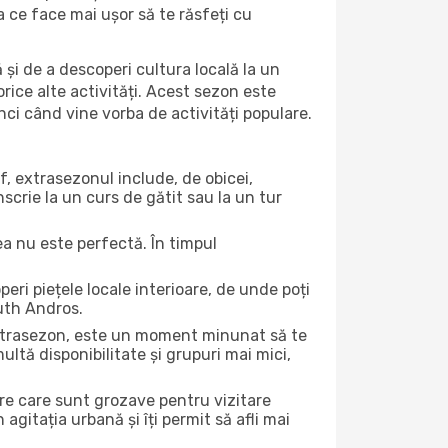
ea ce face mai ușor să te răsfeți cu
 și de a descoperi cultura locală la un
 orice alte activități. Acest sezon este
nci când vine vorba de activități populare.
f, extrasezonul include, de obicei,
scrie la un curs de gătit sau la un tur
ea nu este perfectă. În timpul
ri piețele locale interioare, de unde poți
outh Andros.
 extrasezon, este un moment minunat să te
ltă disponibilitate și grupuri mai mici,
ere care sunt grozave pentru vizitare
gitația urbană și îți permit să afli mai