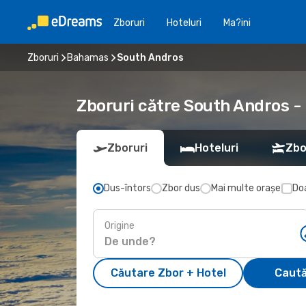
Zboruri
Hoteluri
Ma?ini
Zboruri
Bahamas
South Andros
Zboruri către South Andros -
Zboruri
Hoteluri
Zbo
Dus-întors
Zbor dus
Mai multe orașe
Doa
Origine
Căutare Zbor + Hotel
Caută