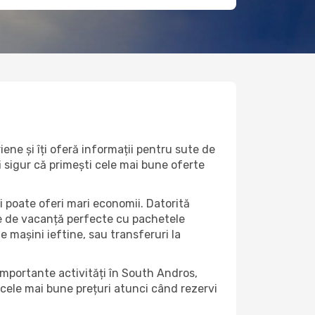
ene și îți oferă informații pentru sute de
fi sigur că primești cele mai bune oferte
i poate oferi mari economii. Datorită
rte de vacanță perfecte cu pachetele
de mașini ieftine, sau transferuri la
 importante activități în South Andros,
 cele mai bune prețuri atunci când rezervi