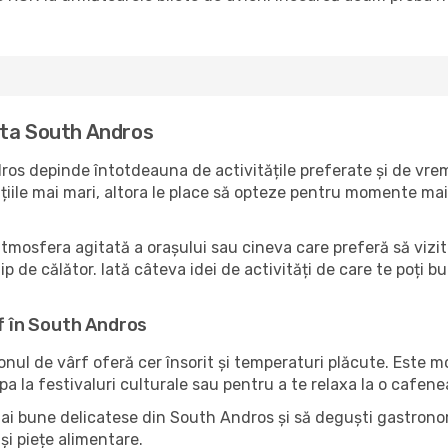
ita South Andros
os depinde întotdeauna de activitățile preferate și de vrem
ile mai mari, altora le place să opteze pentru momente mai li
atmosfera agitată a orașului sau cineva care preferă să vizi
p de călător. Iată câteva idei de activități de care te poți b
rf în South Andros
zonul de vârf oferă cer însorit și temperaturi plăcute. Este 
pa la festivaluri culturale sau pentru a te relaxa la o cafene
mai bune delicatese din South Andros și să deguști gastronom
și piețe alimentare.