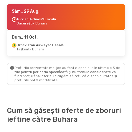
Lun., 21 Sept.
Sâm., 29 Aug.
- Dum., 27 Sept.
Turkish Airlines
Turkish Airlines
2 Escale
1 Escală
Cluj-Napoca
București
- Buhara
- Buhara
Turkish Airlines
1 Escală
Buhara
- Cluj-Napoca
Dum., 11 Oct.
Sâm., 5 Sept.
Uzbekistan Airways
- Dum., 13 Sept.
1 Escală
Tașkent
- Buhara
Turkish Airlines
1 Escală
București
- Buhara
Turkish Airlines
1 Escală
Buhara
- București
Prețurile prezentate mai jos au fost disponibile în ultimele 3 de
zile pentru perioada specificată și nu trebuie considerate va
fiind prețul final oferit. Te rugăm să reții că disponibilitatea și
prețurile pot fi modificate.
Cum să găsești oferte de zboruri
ieftine către Buhara