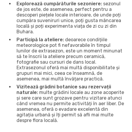
Explorează cumpărăturile sezoniere:
sezonul
de jos este, de asemenea, perfect pentru a
descoperi piețele locale interioare, de unde poți
cumpăra suveniruri unice, poți gusta mâncarea
locală și poți experimenta viața de zi cu zi din
Buhara.
Participă la ateliere:
deoarece condițiile
meteorologice pot fi nefavorabile în timpul
lunilor de extrasezon, este un moment minunat
să te înscrii la ateliere precum ceramică,
fotografie sau cursuri de dans local.
Extrasezonul oferă mai multă disponibilitate și
grupuri mai mici, ceea ce înseamnă, de
asemenea, mai multă învățare practică.
Vizitează grădini botanice sau rezervații
naturale:
multe grădini locale au zone acoperite
și sere care sunt grozave pentru vizitare atunci
când vremea nu permite activități în aer liber. De
asemenea, oferă o evadare excelentă din
agitația urbană și îți permit să afli mai multe
despre flora locală.