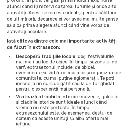
profund. În plus, vei găsi și mai multă flexibilitate
atunci când îți rezervi cazarea, tururile și orice alte
activități. Acest sezon este ideal și pentru călătorii
de ultimă oră, deoarece ei vor avea mai multe șanse
să aibă prima alegere atunci când vine vorba de
activități populare.
Iată câteva dintre cele mai importante activități
de făcut în extrasezon:
Descoperă tradițiile locale:
deși festivalurile
mai mari au loc de obicei în timpul sezonului de
vârf, extrasezonul include, de obicei,
evenimente și sărbători mai mici și organizate de
comunitate, cu mai puține aglomerații. Te poți
înscrie la un curs de gătit sau la un tur ghidat
pentru o experiență mai personală.
Vizitează atracții la interior:
muzeele, galeriile
și clădirile istorice sunt ideale atunci când
vremea nu este perfectă. În timpul
extrasezonului este, de asemenea, destul de
comun ca aceste unități să aibă oferte mai
ieftine.