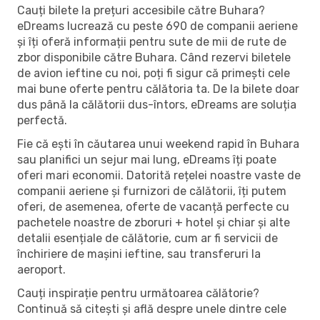
Cauți bilete la prețuri accesibile către Buhara?
eDreams lucrează cu peste 690 de companii aeriene
și îți oferă informații pentru sute de mii de rute de
zbor disponibile către Buhara. Când rezervi biletele
de avion ieftine cu noi, poți fi sigur că primești cele
mai bune oferte pentru călătoria ta. De la bilete doar
dus până la călătorii dus-întors, eDreams are soluția
perfectă.
Fie că ești în căutarea unui weekend rapid în Buhara
sau planifici un sejur mai lung, eDreams îți poate
oferi mari economii. Datorită rețelei noastre vaste de
companii aeriene și furnizori de călătorii, îți putem
oferi, de asemenea, oferte de vacanță perfecte cu
pachetele noastre de zboruri + hotel și chiar și alte
detalii esențiale de călătorie, cum ar fi servicii de
închiriere de mașini ieftine, sau transferuri la
aeroport.
Cauți inspirație pentru următoarea călătorie?
Continuă să citești și află despre unele dintre cele