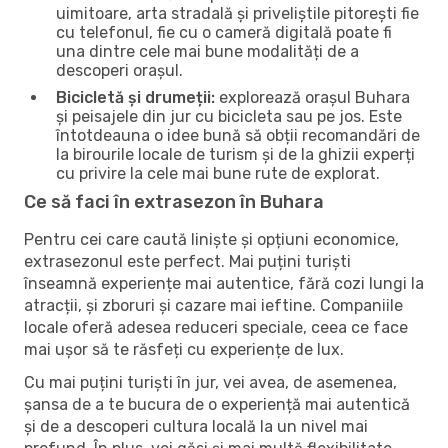
uimitoare, arta stradală și priveliștile pitorești fie
cu telefonul, fie cu o cameră digitală poate fi
una dintre cele mai bune modalități de a
descoperi orașul.
Bicicletă și drumeții:
explorează orașul Buhara
și peisajele din jur cu bicicleta sau pe jos. Este
întotdeauna o idee bună să obții recomandări de
la birourile locale de turism și de la ghizii experți
cu privire la cele mai bune rute de explorat.
Ce să faci în extrasezon în Buhara
Pentru cei care caută liniște și opțiuni economice,
extrasezonul este perfect. Mai puțini turiști
înseamnă experiențe mai autentice, fără cozi lungi la
atracții, și zboruri și cazare mai ieftine. Companiile
locale oferă adesea reduceri speciale, ceea ce face
mai ușor să te răsfeți cu experiențe de lux.
Cu mai puțini turiști în jur, vei avea, de asemenea,
șansa de a te bucura de o experiență mai autentică
și de a descoperi cultura locală la un nivel mai