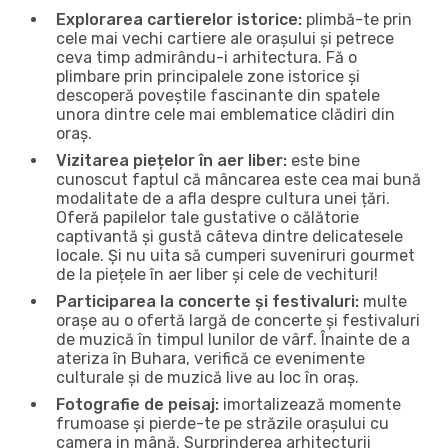
Explorarea cartierelor istorice:
plimbă-te prin
cele mai vechi cartiere ale orașului și petrece
ceva timp admirându-i arhitectura. Fă o
plimbare prin principalele zone istorice și
descoperă poveștile fascinante din spatele
unora dintre cele mai emblematice clădiri din
oraș.
Vizitarea piețelor în aer liber:
este bine
cunoscut faptul că mâncarea este cea mai bună
modalitate de a afla despre cultura unei țări.
Oferă papilelor tale gustative o călătorie
captivantă și gustă câteva dintre delicatesele
locale. Și nu uita să cumperi suveniruri gourmet
de la piețele în aer liber și cele de vechituri!
Participarea la concerte și festivaluri:
multe
orașe au o ofertă largă de concerte și festivaluri
de muzică în timpul lunilor de vârf. Înainte de a
ateriza în Buhara, verifică ce evenimente
culturale și de muzică live au loc în oraș.
Fotografie de peisaj:
imortalizează momente
frumoase și pierde-te pe străzile orașului cu
camera in mână. Surprinderea arhitecturii