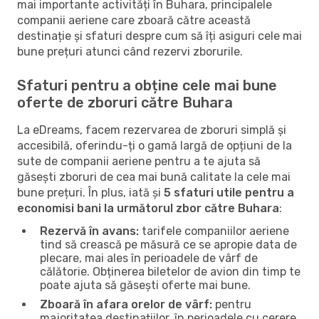
mai importante activități în Buhara, principalele
companii aeriene care zboară către această
destinație și sfaturi despre cum să îți asiguri cele mai
bune prețuri atunci când rezervi zborurile.
Sfaturi pentru a obține cele mai bune
oferte de zboruri către Buhara
La eDreams, facem rezervarea de zboruri simplă și
accesibilă, oferindu-ți o gamă largă de opțiuni de la
sute de companii aeriene pentru a te ajuta să
găsești zboruri de cea mai bună calitate la cele mai
bune prețuri. În plus, iată și
5 sfaturi utile pentru a
economisi bani la următorul zbor către Buhara
:
Rezervă în avans:
tarifele companiilor aeriene
tind să crească pe măsură ce se apropie data de
plecare, mai ales în perioadele de vârf de
călătorie. Obținerea biletelor de avion din timp te
poate ajuta să găsești oferte mai bune.
Zboară în afara orelor de vârf:
pentru
majoritatea destinațiilor, în perioadele cu cerere