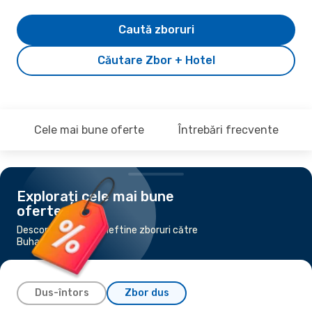
Caută zboruri
Căutare Zbor + Hotel
Cele mai bune oferte
Întrebări frecvente
Explorați cele mai bune
oferte
Descoperă cele mai ieftine zboruri către
Buhara
Dus-întors
Zbor dus