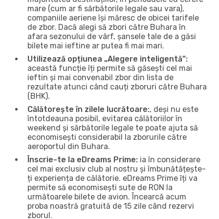
mare (cum ar fi sărbătorile legale sau vara),
companiile aeriene își măresc de obicei tarifele
de zbor. Dacă alegi să zbori către Buhara în
afara sezonului de vârf, șansele tale de a găsi
bilete mai ieftine ar putea fi mai mari.
Utilizează opțiunea „Alegere inteligentă”:
această funcție îți permite să găsești cel mai
ieftin și mai convenabil zbor din lista de
rezultate atunci când cauți zboruri către Buhara
(BHK).
Călătorește în zilele lucrătoare:
, deși nu este
întotdeauna posibil, evitarea călătoriilor în
weekend și sărbătorile legale te poate ajuta să
economisești considerabil la zborurile către
aeroportul din Buhara.
Înscrie-te la eDreams Prime:
ia în considerare
cel mai exclusiv club al nostru și îmbunătățește-
ți experiența de călătorie. eDreams Prime îți va
permite să economisești sute de RON la
următoarele bilete de avion. Încearcă acum
proba noastră gratuită de 15 zile când rezervi
zborul.