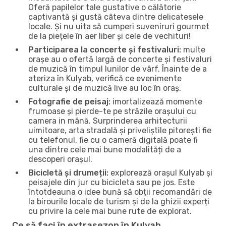
Oferă papilelor tale gustative o călătorie
captivantă și gustă câteva dintre delicatesele
locale. Și nu uita să cumperi suveniruri gourmet
de la piețele în aer liber și cele de vechituri!
Participarea la concerte și festivaluri:
multe
orașe au o ofertă largă de concerte și festivaluri
de muzică în timpul lunilor de vârf. Înainte de a
ateriza în Kulyab, verifică ce evenimente
culturale și de muzică live au loc în oraș.
Fotografie de peisaj:
imortalizează momente
frumoase și pierde-te pe străzile orașului cu
camera in mână. Surprinderea arhitecturii
uimitoare, arta stradală și priveliștile pitorești fie
cu telefonul, fie cu o cameră digitală poate fi
una dintre cele mai bune modalități de a
descoperi orașul.
Bicicletă și drumeții:
explorează orașul Kulyab și
peisajele din jur cu bicicleta sau pe jos. Este
întotdeauna o idee bună să obții recomandări de
la birourile locale de turism și de la ghizii experți
cu privire la cele mai bune rute de explorat.
Ce să faci în extrasezon în Kulyab