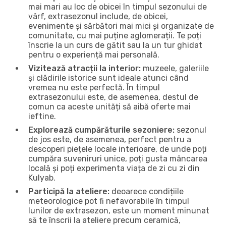
mai mari au loc de obicei în timpul sezonului de
vârf, extrasezonul include, de obicei,
evenimente și sărbători mai mici și organizate de
comunitate, cu mai puține aglomerații. Te poți
înscrie la un curs de gătit sau la un tur ghidat
pentru o experiență mai personală.
Vizitează atracții la interior:
muzeele, galeriile
și clădirile istorice sunt ideale atunci când
vremea nu este perfectă. În timpul
extrasezonului este, de asemenea, destul de
comun ca aceste unități să aibă oferte mai
ieftine.
Explorează cumpărăturile sezoniere:
sezonul
de jos este, de asemenea, perfect pentru a
descoperi piețele locale interioare, de unde poți
cumpăra suveniruri unice, poți gusta mâncarea
locală și poți experimenta viața de zi cu zi din
Kulyab.
Participă la ateliere:
deoarece condițiile
meteorologice pot fi nefavorabile în timpul
lunilor de extrasezon, este un moment minunat
să te înscrii la ateliere precum ceramică,