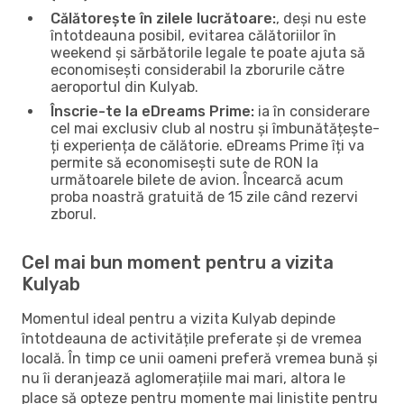
Călătorește în zilele lucrătoare:
, deși nu este
întotdeauna posibil, evitarea călătoriilor în
weekend și sărbătorile legale te poate ajuta să
economisești considerabil la zborurile către
aeroportul din Kulyab.
Înscrie-te la eDreams Prime:
ia în considerare
cel mai exclusiv club al nostru și îmbunătățește-
ți experiența de călătorie. eDreams Prime îți va
permite să economisești sute de RON la
următoarele bilete de avion. Încearcă acum
proba noastră gratuită de 15 zile când rezervi
zborul.
Cel mai bun moment pentru a vizita
Kulyab
Momentul ideal pentru a vizita Kulyab depinde
întotdeauna de activitățile preferate și de vremea
locală. În timp ce unii oameni preferă vremea bună și
nu îi deranjează aglomerațiile mai mari, altora le
place să opteze pentru momente mai liniștite pentru