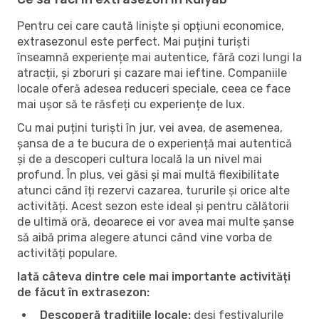
Pentru cei care caută liniște și opțiuni economice,
extrasezonul este perfect. Mai puțini turiști
înseamnă experiențe mai autentice, fără cozi lungi la
atracții, și zboruri și cazare mai ieftine. Companiile
locale oferă adesea reduceri speciale, ceea ce face
mai ușor să te răsfeți cu experiențe de lux.
Cu mai puțini turiști în jur, vei avea, de asemenea,
șansa de a te bucura de o experiență mai autentică
și de a descoperi cultura locală la un nivel mai
profund. În plus, vei găsi și mai multă flexibilitate
atunci când îți rezervi cazarea, tururile și orice alte
activități. Acest sezon este ideal și pentru călătorii
de ultimă oră, deoarece ei vor avea mai multe șanse
să aibă prima alegere atunci când vine vorba de
activități populare.
Iată câteva dintre cele mai importante activități
de făcut în extrasezon:
Descoperă tradițiile locale:
deși festivalurile