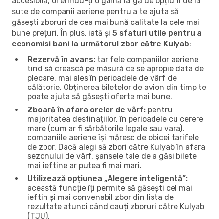
accesibilă, oferindu-ți o gamă largă de opțiuni de la
sute de companii aeriene pentru a te ajuta să
găsești zboruri de cea mai bună calitate la cele mai
bune prețuri. În plus, iată și
5 sfaturi utile pentru a
economisi bani la următorul zbor către Kulyab
:
Rezervă în avans:
tarifele companiilor aeriene
tind să crească pe măsură ce se apropie data de
plecare, mai ales în perioadele de vârf de
călătorie. Obținerea biletelor de avion din timp te
poate ajuta să găsești oferte mai bune.
Zboară în afara orelor de vârf:
pentru
majoritatea destinațiilor, în perioadele cu cerere
mare (cum ar fi sărbătorile legale sau vara),
companiile aeriene își măresc de obicei tarifele
de zbor. Dacă alegi să zbori către Kulyab în afara
sezonului de vârf, șansele tale de a găsi bilete
mai ieftine ar putea fi mai mari.
Utilizează opțiunea „Alegere inteligentă”:
această funcție îți permite să găsești cel mai
ieftin și mai convenabil zbor din lista de
rezultate atunci când cauți zboruri către Kulyab
(TJU).