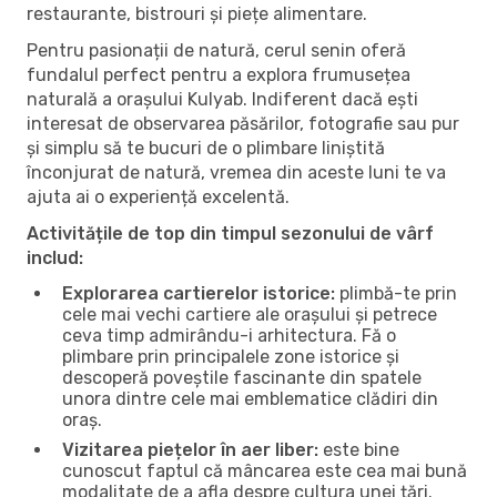
restaurante, bistrouri și piețe alimentare.
Pentru pasionații de natură, cerul senin oferă
fundalul perfect pentru a explora frumusețea
naturală a orașului Kulyab. Indiferent dacă ești
interesat de observarea păsărilor, fotografie sau pur
și simplu să te bucuri de o plimbare liniștită
înconjurat de natură, vremea din aceste luni te va
ajuta ai o experiență excelentă.
Activitățile de top din timpul sezonului de vârf
includ:
Explorarea cartierelor istorice:
plimbă-te prin
cele mai vechi cartiere ale orașului și petrece
ceva timp admirându-i arhitectura. Fă o
plimbare prin principalele zone istorice și
descoperă poveștile fascinante din spatele
unora dintre cele mai emblematice clădiri din
oraș.
Vizitarea piețelor în aer liber:
este bine
cunoscut faptul că mâncarea este cea mai bună
modalitate de a afla despre cultura unei țări.