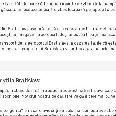
e facilități de care să te bucuri înainte de zbor, de la cum
găsește un bestseller pentru zbor, lucrează pe laptop folos
l din Bratislava, asigură-te că ai o conexiune la internet pe 
găsești un magazin la aeroport, deși ar putea fi puțin mai sc
transport de la aeroportul Bratislava la cazarea ta, fie că es
ersonalul aeroportului Bratislava va putea ajuta cu cele mai 
ști la Bratislava
lă. Trebuie doar să introduci București și Bratislava ca oraș
e disponibile. Motorul nostru de căutare va găsi cele mai bune
nteligentă”, prin care evidențiem cele mai competitive zboru