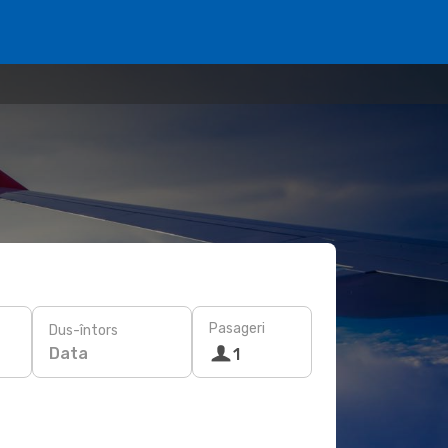
Pasageri
Dus-întors
Data
1