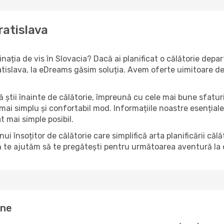
ratislava
tinația de vis în Slovacia? Dacă ai planificat o călătorie dep
 Bratislava, la eDreams găsim soluția. Avem oferte uimitoare d
să știi înainte de călătorie, împreună cu cele mai bune sfatur
 mai simplu și confortabil mod. Informațiile noastre esențiale 
t mai simple posibil.
însoțitor de călătorie care simplifică arta planificării căl
ă te ajutăm să te pregătești pentru următoarea aventură la c
ine