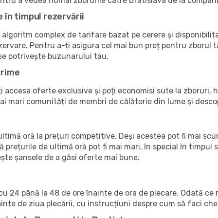
pentru a vedea numai zborurile către Bratislava de la compani
e în timpul rezervării
 algoritm complex de tarifare bazat pe cerere și disponibilit
zervare. Pentru a-ți asigura cel mai bun preț pentru zborul t
 se potrivește buzunarului tău.
Prime
accesa oferte exclusive și poți economisi sute la zboruri, ho
 mai mari comunități de membri de călătorie din lume și des
timă oră la prețuri competitive. Deși acestea pot fi mai sc
ă prețurile de ultimă oră pot fi mai mari, în special în timpul s
crește șansele de a găsi oferte mai bune.
u 24 până la 48 de ore înainte de ora de plecare. Odată ce r
nte de ziua plecării, cu instrucțiuni despre cum să faci che