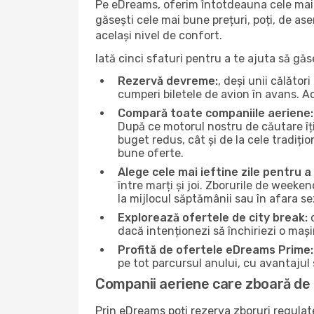
Pe eDreams, oferim întotdeauna cele mai 
găsești cele mai bune prețuri, poți, de as
același nivel de confort.
Iată cinci sfaturi pentru a te ajuta să găs
Rezervă devreme:
, deși unii călăto
cumperi biletele de avion în avans. Ace
Compară toate companiile aeriene:
După ce motorul nostru de căutare îți
buget redus, cât și de la cele tradițio
bune oferte.
Alege cele mai ieftine zile pentru 
între marți și joi. Zborurile de weeken
la mijlocul săptămânii sau în afara s
Explorează ofertele de city break:
d
dacă intenționezi să închiriezi o mași
Profită de ofertele eDreams Prime:
pe tot parcursul anului, cu avantajul s
Companii aeriene care zboară de 
Prin eDreams poți rezerva zboruri regulate 