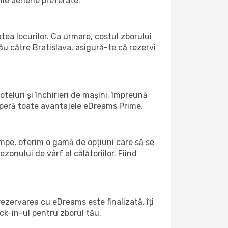
ile aeriene preferate.
atea locurilor. Ca urmare, costul zborului
ău către Bratislava, asigură-te că rezervi
teluri și închirieri de mașini, împreună
coperă toate avantajele eDreams Prime.
umpe, oferim o gamă de opțiuni care să se
ezonului de vârf al călătoriilor. Fiind
ezervarea cu eDreams este finalizată, îți
ck-in-ul pentru zborul tău.