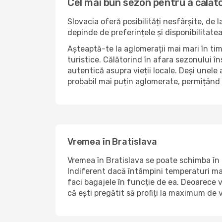
Cel mai bun sezon pentru a călăto
Slovacia oferă posibilități nesfârșite, de
depinde de preferințele și disponibilitatea
Așteaptă-te la aglomerații mai mari în tim
turistice. Călătorind în afara sezonului în
autentică asupra vieții locale. Deși unele a
probabil mai puțin aglomerate, permițând
Vremea în Bratislava
Vremea în Bratislava se poate schimba în f
Indiferent dacă întâmpini temperaturi mai r
faci bagajele în funcție de ea. Deoarece vr
că ești pregătit să profiți la maximum de v