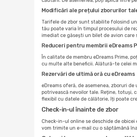
căutării. De asemenea, poți aplica filtre 
Modificări ale prețului zborurilor tal
Tarifele de zbor sunt stabilite folosind un
tău poate varia în timpul procesului de re
imediat ce găsești un bilet de avion care
Reduceri pentru membrii eDreams 
În calitate de membru eDreams Prime, poți 
cu multe alte beneficii. Alătură-te celei
Rezervări de ultimă oră cu eDreams
eDreams oferă, de asemenea, zboruri de ul
potrivească nevoilor tale. Reține, totuși, c
flexibil cu datele de călătorie, îți poate 
Check-in-ul înainte de zbor
Check-in-ul online se deschide de obicei c
vom trimite un e-mail cu o săptămână înai