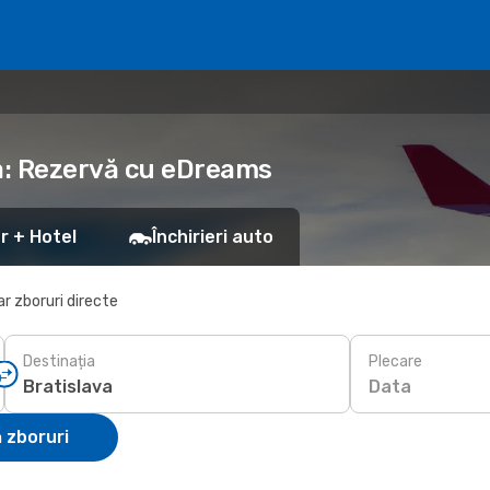
va: Rezervă cu eDreams
r + Hotel
Închirieri auto
r zboruri directe
Destinația
Plecare
Data
 zboruri