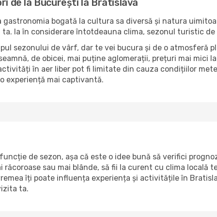
ri de la București la Bratislava
 la gastronomia bogată la cultura sa diversă și natura uimit
 ta. Ia în considerare întotdeauna clima, sezonul turistic de v
pul sezonului de vârf, dar te vei bucura și de o atmosferă pli
seamnă, de obicei, mai puține aglomerații, prețuri mai mici la 
ctivități în aer liber pot fi limitate din cauza condițiilor mete
 o experiență mai captivantă.
uncție de sezon, așa că este o idee bună să verifici prognoz
ăcoroase sau mai blânde, să fii la curent cu clima locală te v
emea îți poate influența experiența și activitățile în Bratis
izita ta.