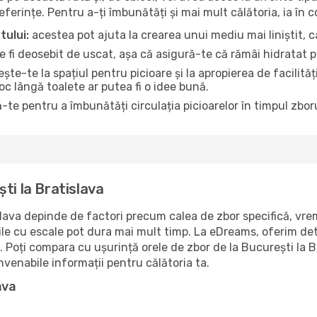
referințe. Pentru a-ți îmbunătăți și mai mult călătoria, ia în 
tului:
acestea pot ajuta la crearea unui mediu mai liniștit, ca
 fi deosebit de uscat, așa că asigură-te că rămâi hidratat p
te-te la spațiul pentru picioare și la apropierea de facilită
loc lângă toalete ar putea fi o idee bună.
-te pentru a îmbunătăți circulația picioarelor în timpul zboru
ti la Bratislava
lava depinde de factori precum calea de zbor specifică, vreme
rile cu escale pot dura mai mult timp. La eDreams, oferim det
. Poți compara cu ușurință orele de zbor de la București la 
nvenabile informații pentru călătoria ta.
ava