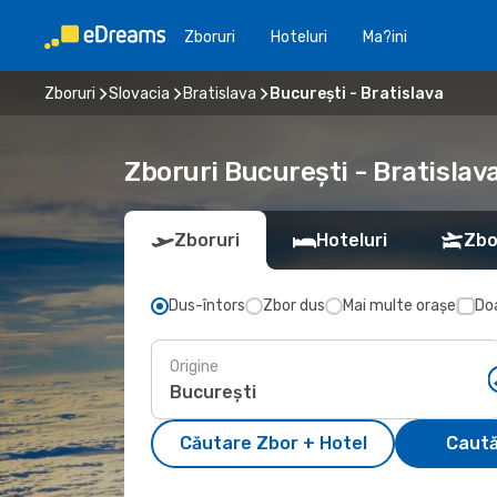
Zboruri
Hoteluri
Ma?ini
Zboruri
Slovacia
Bratislava
București - Bratislava
Zboruri București - Bratisla
Zboruri
Hoteluri
Zbo
Dus-întors
Zbor dus
Mai multe orașe
Doa
Origine
Căutare Zbor + Hotel
Caută