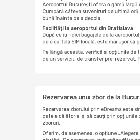
Aeroportul București oferă o gamă largă d
Cumpără câteva suveniruri de ultimă oră, 
bună înainte de a decola.
Facilități la aeroportul din Bratislava
După ce îți ridici bagajele de la aeroportu
de o cartelă SIM locală, este mai ușor să 
Pe lângă aceasta, verifică și opțiunile de 
de un serviciu de transfer pre-rezervat. P
Rezervarea unui zbor de la Bucure
Rezervarea zborului prin eDreams este simp
datele călătoriei și să cauți prin opțiunil
zboruri.
Oferim, de asemenea, o opțiune „Alegere i