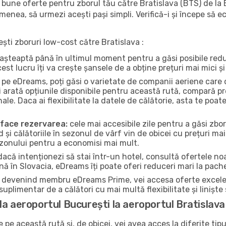
bune oferte pentru zborul tău către Bratislava (BTS) de la 
emenea, să urmezi acești pași simpli. Verifică-i și începe să 
ești zboruri low-cost către Bratislava :
ri așteaptă până în ultimul moment pentru a găsi posibile re
st lucru îți va crește șansele de a obține prețuri mai mici și 
pe eDreams, poți găsi o varietate de companii aeriene care o
 arată opțiunile disponibile pentru această rută, compară pr
nale. Daca ai flexibilitate la datele de călătorie, asta te po
a face rezervarea:
cele mai accesibile zile pentru a găsi zbor
d și călătoriile în sezonul de vârf vin de obicei cu prețuri mai
ezonului pentru a economisi mai mult.
acă intenționezi să stai într-un hotel, consultă ofertele noa
nă în Slovacia, eDreams îți poate oferi reduceri mari la pache
devenind membru eDreams Prime, vei accesa oferte excelente 
uplimentar de a călători cu mai multă flexibilitate și liniște
la aeroportul București la aeroportul Bratislava
pe această rută și, de obicei, vei avea acces la diferite tipu