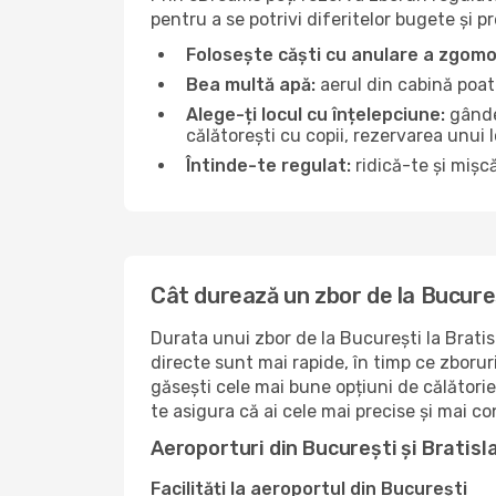
pentru a se potrivi diferitelor bugete și p
Folosește căști cu anulare a zgomo
Bea multă apă:
aerul din cabină poate
Alege-ți locul cu înțelepciune:
gândeș
călătorești cu copii, rezervarea unui 
Întinde-te regulat:
ridică-te și mișcă
Cât durează un zbor de la Bucureș
Durata unui zbor de la București la Bratis
directe sunt mai rapide, în timp ce zboru
găsești cele mai bune opțiuni de călătorie
te asigura că ai cele mai precise și mai co
Aeroporturi din București și Bratisl
Facilități la aeroportul din București