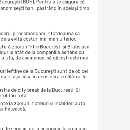
București (BUH). Pentru a te asigura că
economisești bani, păstrând în același timp
duceri, îți recomandăm întotdeauna să
de a evita costuri mai mari ulterior.
feră zboruri între București și Bratislava.
ețurile atât de la companiile aeriene cu
ate ajuta, de asemenea, să găsești cele mai
uri ieftine de la București sunt de obicei
 mari, așa că ia în considerare călătoriile
stre de city break de la București. Și
tul tau total.
la zboruri, hoteluri și închirieri auto
 sufletească.
ri de servicii, de la economic la premium,