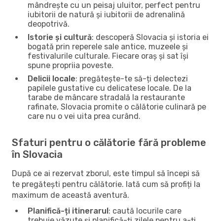
mândrește cu un peisaj uluitor, perfect pentru
iubitorii de natură și iubitorii de adrenalină
deopotrivă.
Istorie și cultură
: descoperă Slovacia și istoria ei
bogată prin reperele sale antice, muzeele și
festivalurile culturale. Fiecare oraș și sat își
spune propriia poveste.
Delicii locale
: pregătește-te să-ți delectezi
papilele gustative cu delicatese locale. De la
tarabe de mâncare stradală la restaurante
rafinate, Slovacia promite o călătorie culinară pe
care nu o vei uita prea curând.
Sfaturi pentru o călătorie fără probleme
în Slovacia
După ce ai rezervat zborul, este timpul să începi să
te pregătești pentru călătorie. Iată cum să profiți la
maximum de această aventură.
Planifică-ți itinerarul
: caută locurile care
trebuie văzute și planifică-ți zilele pentru a-ți