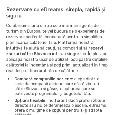
Rezervare cu eDreams: simplă, rapidă și
sigură
Cu eDreams, una dintre cele mai mari agenții de
turism din Europa, te vei bucura de o experiență de
rezervare perfectă, concepută pentru a simplifica
planificarea călătoriei tale. Platforma noastră
intuitivă te ajută să cauți, să compari și să
rezervi
zboruri către Slovacia
într-un singur loc. În plus, cu
aplicația noastră ușor de utilizat, poți păstra detaliile
călătoriei la îndemână și poți primi actualizări în timp
real despre itinerarul tău de călătorie.
Compară companiile aeriene
: alege dintr-o
serie de companii aeriene care oferă zboruri
către Slovacia și găsește opțiunea care se
potrivește programului și bugetului tău.
Opțiuni flexibile
: indiferent dacă preferi zboruri
directe sau nu te deranjează o escală, eDreams
oferă o mulțime de opțiuni pentru a-ți adapta