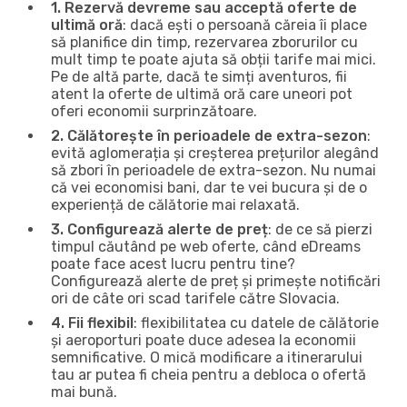
1. Rezervă devreme sau acceptă oferte de
ultimă oră
: dacă ești o persoană căreia îi place
să planifice din timp, rezervarea zborurilor cu
mult timp te poate ajuta să obții tarife mai mici.
Pe de altă parte, dacă te simți aventuros, fii
atent la oferte de ultimă oră care uneori pot
oferi economii surprinzătoare.
2. Călătorește în perioadele de extra-sezon
:
evită aglomerația și creșterea prețurilor alegând
să zbori în perioadele de extra-sezon. Nu numai
că vei economisi bani, dar te vei bucura și de o
experiență de călătorie mai relaxată.
3. Configurează alerte de preț
: de ce să pierzi
timpul căutând pe web oferte, când eDreams
poate face acest lucru pentru tine?
Configurează alerte de preț și primește notificări
ori de câte ori scad tarifele către Slovacia.
4. Fii flexibil
: flexibilitatea cu datele de călătorie
și aeroporturi poate duce adesea la economii
semnificative. O mică modificare a itinerarului
tau ar putea fi cheia pentru a debloca o ofertă
mai bună.