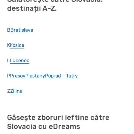
destinații A-Z.
B
Bratislava
K
Kosice
L
Lucenec
P
Presov
Piestany
Poprad - Tatry
Z
Zilina
Găsește zboruri ieftine către
Slovacia cu eDreams