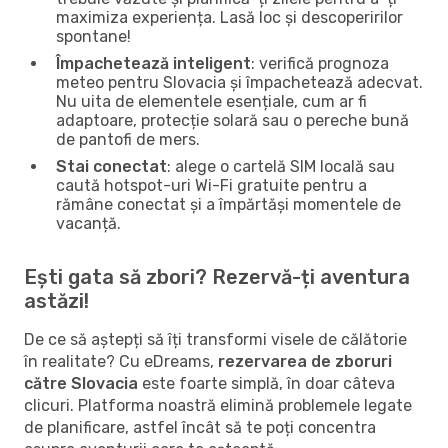
maximiza experiența. Lasă loc și descoperirilor
spontane!
Împachetează inteligent
: verifică prognoza
meteo pentru Slovacia și împachetează adecvat.
Nu uita de elementele esențiale, cum ar fi
adaptoare, protecție solară sau o pereche bună
de pantofi de mers.
Stai conectat
: alege o cartelă SIM locală sau
caută hotspot-uri Wi-Fi gratuite pentru a
rămâne conectat și a împărtăși momentele de
vacanță.
Ești gata să zbori? Rezervă-ți aventura
astăzi!
De ce să aștepți să îți transformi visele de călătorie
în realitate? Cu eDreams,
rezervarea de zboruri
către Slovacia
este foarte simplă, în doar câteva
clicuri. Platforma noastră elimină problemele legate
de planificare, astfel încât să te poți concentra