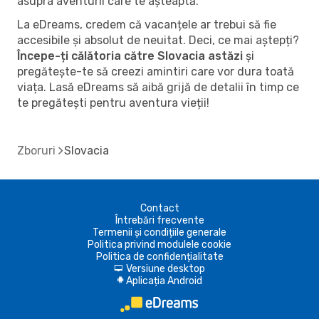
asupra aventurii care te așteaptă.
La eDreams, credem că vacanțele ar trebui să fie
accesibile și absolut de neuitat. Deci, ce mai aștepți?
Începe-ți călătoria către Slovacia astăzi
și
pregătește-te să creezi amintiri care vor dura toată
viața. Lasă eDreams să aibă grijă de detalii în timp ce
te pregătești pentru aventura vieții!
Zboruri
Slovacia
Contact
Întrebări frecvente
Termenii și condițiile generale
Politica privind modulele cookie
Politica de confidențialitate
Versiune desktop
d
Aplicația Android
A