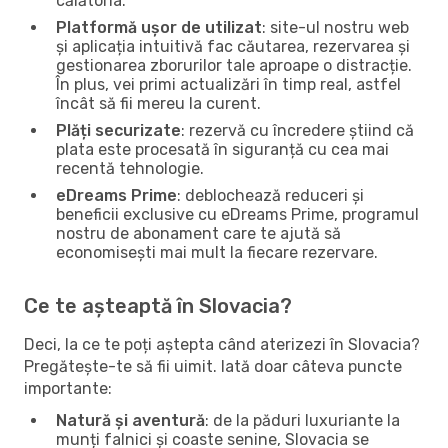
călătoria.
Platformă ușor de utilizat
: site-ul nostru web
și aplicația intuitivă fac căutarea, rezervarea și
gestionarea zborurilor tale aproape o distracție.
În plus, vei primi actualizări în timp real, astfel
încât să fii mereu la curent.
Plăți securizate
: rezervă cu încredere știind că
plata este procesată în siguranță cu cea mai
recentă tehnologie.
eDreams Prime
: deblochează reduceri și
beneficii exclusive cu eDreams Prime, programul
nostru de abonament care te ajută să
economisești mai mult la fiecare rezervare.
Ce te așteaptă în Slovacia?
Deci, la ce te poți aștepta când aterizezi în Slovacia?
Pregătește-te să fii uimit. Iată doar câteva puncte
importante:
Natură și aventură
: de la păduri luxuriante la
munți falnici și coaste senine, Slovacia se