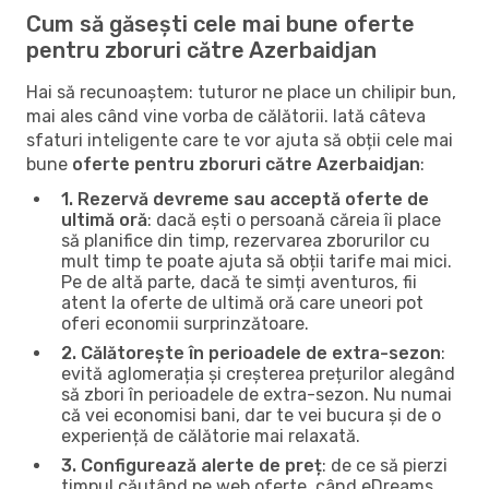
Cum să găsești cele mai bune oferte
pentru zboruri către Azerbaidjan
Hai să recunoaștem: tuturor ne place un chilipir bun,
mai ales când vine vorba de călătorii. Iată câteva
sfaturi inteligente care te vor ajuta să obții cele mai
bune
oferte pentru zboruri către Azerbaidjan
:
1. Rezervă devreme sau acceptă oferte de
ultimă oră
: dacă ești o persoană căreia îi place
să planifice din timp, rezervarea zborurilor cu
mult timp te poate ajuta să obții tarife mai mici.
Pe de altă parte, dacă te simți aventuros, fii
atent la oferte de ultimă oră care uneori pot
oferi economii surprinzătoare.
2. Călătorește în perioadele de extra-sezon
:
evită aglomerația și creșterea prețurilor alegând
să zbori în perioadele de extra-sezon. Nu numai
că vei economisi bani, dar te vei bucura și de o
experiență de călătorie mai relaxată.
3. Configurează alerte de preț
: de ce să pierzi
timpul căutând pe web oferte, când eDreams