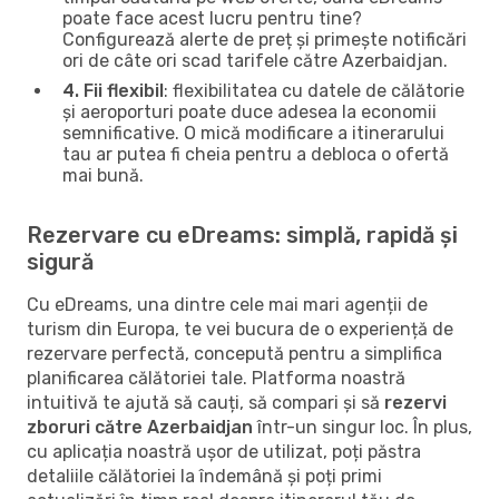
poate face acest lucru pentru tine?
Configurează alerte de preț și primește notificări
ori de câte ori scad tarifele către Azerbaidjan.
4. Fii flexibil
: flexibilitatea cu datele de călătorie
și aeroporturi poate duce adesea la economii
semnificative. O mică modificare a itinerarului
tau ar putea fi cheia pentru a debloca o ofertă
mai bună.
Rezervare cu eDreams: simplă, rapidă și
sigură
Cu eDreams, una dintre cele mai mari agenții de
turism din Europa, te vei bucura de o experiență de
rezervare perfectă, concepută pentru a simplifica
planificarea călătoriei tale. Platforma noastră
intuitivă te ajută să cauți, să compari și să
rezervi
zboruri către Azerbaidjan
într-un singur loc. În plus,
cu aplicația noastră ușor de utilizat, poți păstra
detaliile călătoriei la îndemână și poți primi