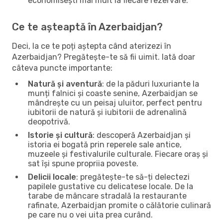
economisești mai mult la fiecare rezervare.
Ce te așteaptă în Azerbaidjan?
Deci, la ce te poți aștepta când aterizezi în
Azerbaidjan? Pregătește-te să fii uimit. Iată doar
câteva puncte importante:
Natură și aventură
: de la păduri luxuriante la
munți falnici și coaste senine, Azerbaidjan se
mândrește cu un peisaj uluitor, perfect pentru
iubitorii de natură și iubitorii de adrenalină
deopotrivă.
Istorie și cultură
: descoperă Azerbaidjan și
istoria ei bogată prin reperele sale antice,
muzeele și festivalurile culturale. Fiecare oraș și
sat își spune propriia poveste.
Delicii locale
: pregătește-te să-ți delectezi
papilele gustative cu delicatese locale. De la
tarabe de mâncare stradală la restaurante
rafinate, Azerbaidjan promite o călătorie culinară
pe care nu o vei uita prea curând.