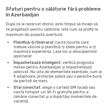
Sfaturi pentru o călătorie fără probleme
în Azerbaidjan
După ce ai rezervat zborul, este timpul să începi să
te pregătești pentru călătorie. Iată cum să profiți la
maximum de această aventură.
Planifică-ți itinerarul
: caută locurile care
trebuie văzute și planifică-ți zilele pentru a-ți
maximiza experiența. Lasă loc și descoperirilor
spontane!
Împachetează inteligent
: verifică prognoza
meteo pentru Azerbaidjan și împachetează
adecvat. Nu uita de elementele esențiale, cum ar
fi adaptoare, protecție solară sau o pereche bună
de pantofi de mers.
Stai conectat
: alege o cartelă SIM locală sau
caută hotspot-uri Wi-Fi gratuite pentru a
rămâne conectat și a împărtăși momentele de
vacanță.