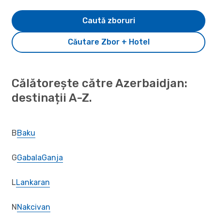
Caută zboruri
Căutare Zbor + Hotel
Călătorește către Azerbaidjan:
destinații A-Z.
B
Baku
G
Gabala
Ganja
L
Lankaran
N
Nakcivan