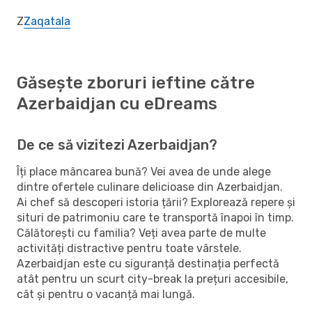
Z
Zaqatala
Găsește zboruri ieftine către
Azerbaidjan cu eDreams
De ce să vizitezi Azerbaidjan?
Îți place mâncarea bună? Vei avea de unde alege
dintre ofertele culinare delicioase din Azerbaidjan.
Ai chef să descoperi istoria țării? Explorează repere și
situri de patrimoniu care te transportă înapoi în timp.
Călătorești cu familia? Veți avea parte de multe
activități distractive pentru toate vârstele.
Azerbaidjan este cu siguranță destinația perfectă
atât pentru un scurt city-break la prețuri accesibile,
cât și pentru o vacanță mai lungă.