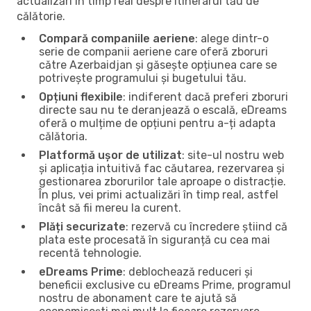
actualizări în timp real despre itinerarul tău de
călătorie.
Compară companiile aeriene
: alege dintr-o
serie de companii aeriene care oferă zboruri
către Azerbaidjan și găsește opțiunea care se
potrivește programului și bugetului tău.
Opțiuni flexibile
: indiferent dacă preferi zboruri
directe sau nu te deranjează o escală, eDreams
oferă o mulțime de opțiuni pentru a-ți adapta
călătoria.
Platformă ușor de utilizat
: site-ul nostru web
și aplicația intuitivă fac căutarea, rezervarea și
gestionarea zborurilor tale aproape o distracție.
În plus, vei primi actualizări în timp real, astfel
încât să fii mereu la curent.
Plăți securizate
: rezervă cu încredere știind că
plata este procesată în siguranță cu cea mai
recentă tehnologie.
eDreams Prime
: deblochează reduceri și
beneficii exclusive cu eDreams Prime, programul
nostru de abonament care te ajută să