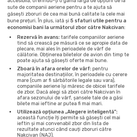
accesibilă, oferindu-ți o gamă largă de opțiuni de la
sute de companii aeriene pentru a te ajuta să
găsești zboruri de cea mai bună calitate la cele mai
bune prețuri. În plus, iată și
5 sfaturi utile pentru a
economisi bani la următorul zbor către Nakcivan
:
Rezervă în avans:
tarifele companiilor aeriene
tind să crească pe măsură ce se apropie data de
plecare, mai ales în perioadele de vârf de
călătorie. Obținerea biletelor de avion din timp te
poate ajuta să găsești oferte mai bune.
Zboară în afara orelor de vârf:
pentru
majoritatea destinațiilor, în perioadele cu cerere
mare (cum ar fi sărbătorile legale sau vara),
companiile aeriene își măresc de obicei tarifele
de zbor. Dacă alegi să zbori către Nakcivan în
afara sezonului de vârf, șansele tale de a găsi
bilete mai ieftine ar putea fi mai mari.
Utilizează opțiunea „Alegere inteligentă”:
această funcție îți permite să găsești cel mai
ieftin și mai convenabil zbor din lista de
rezultate atunci când cauți zboruri către
Nakcivan (NAJ).