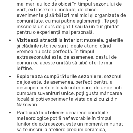
mai mari au loc de obicei în timpul sezonului de
vârf, extrasezonul include, de obicei,
evenimente și sărbători mai mici și organizate de
comunitate, cu mai puține aglomerații. Te poți
înscrie la un curs de gătit sau la un tur ghidat
pentru o experiență mai personală.
Vizitează atracții la interior:
muzeele, galeriile
și clădirile istorice sunt ideale atunci când
vremea nu este perfectă. În timpul
extrasezonului este, de asemenea, destul de
comun ca aceste unități să aibă oferte mai
ieftine.
Explorează cumpărăturile sezoniere:
sezonul
de jos este, de asemenea, perfect pentru a
descoperi piețele locale interioare, de unde poți
cumpăra suveniruri unice, poți gusta mâncarea
locală și poți experimenta viața de zi cu zi din
Nakcivan.
Participă la ateliere:
deoarece condițiile
meteorologice pot fi nefavorabile în timpul
lunilor de extrasezon, este un moment minunat
să te înscrii la ateliere precum ceramică,