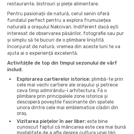
restaurante, bistrouri și piețe alimentare.
Pentru pasionații de natură, cerul senin oferă
fundalul perfect pentru a explora frumusețea
naturală a orașului Nakcivan. Indiferent dacă ești
interesat de observarea păsărilor, fotografie sau pur
și simplu să te bucuri de o plimbare liniștită
înconjurat de natură, vremea din aceste luni te va
ajuta ai o experiență excelentă.
Activitățile de top din timpul sezonului de vârf
includ:
Explorarea cartierelor istorice:
plimbă-te prin
cele mai vechi cartiere ale orașului și petrece
ceva timp admirându-i arhitectura. Fă o
plimbare prin principalele zone istorice și
descoperă poveștile fascinante din spatele
unora dintre cele mai emblematice clădiri din
oraș.
Vizitarea piețelor în aer liber:
este bine
cunoscut faptul că mâncarea este cea mai bună
modalitate de a afla despre cultura unei țări.