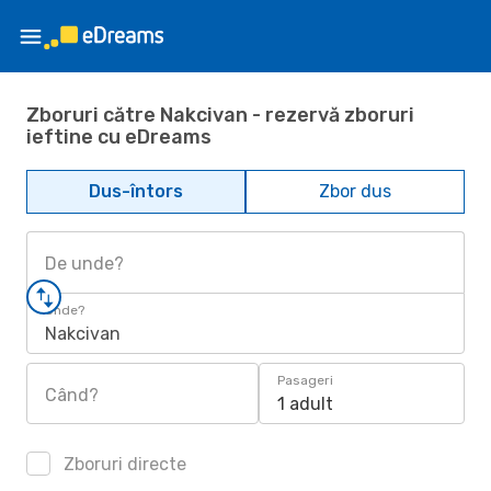
Zboruri către Nakcivan - rezervă zboruri
ieftine cu eDreams
Dus-întors
Zbor dus
De unde?
Unde?
Nakcivan
Pasageri
Când?
1 adult
Zboruri directe