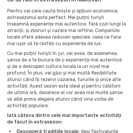
Pentru cei care caută liniște și opțiuni economice,
extrasezonul este perfect. Mai puțini turiști
înseamnă experiențe mai autentice, fără cozi lungi la
atracții, și zboruri și cazare mai ieftine. Companiile
locale oferă adesea reduceri speciale, ceea ce face
mai ușor să te răsfeți cu experiențe de lux.
Cu mai puțini turiști în jur, vei avea, de asemenea,
șansa de a te bucura de o experiență mai autentică
și de a descoperi cultura locală la un nivel mai
profund. În plus, vei găsi și mai multă flexibilitate
atunci când îți rezervi cazarea, tururile și orice alte
activități. Acest sezon este ideal și pentru călătorii
de ultimă oră, deoarece ei vor avea mai multe șanse
să aibă prima alegere atunci când vine vorba de
activități populare.
Iată câteva dintre cele mai importante activități
de făcut în extrasezon:
Descoperă tradițiile locale:
deși festivalurile