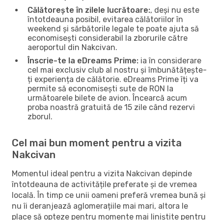
Călătorește în zilele lucrătoare:
, deși nu este
întotdeauna posibil, evitarea călătoriilor în
weekend și sărbătorile legale te poate ajuta să
economisești considerabil la zborurile către
aeroportul din Nakcivan.
Înscrie-te la eDreams Prime:
ia în considerare
cel mai exclusiv club al nostru și îmbunătățește-
ți experiența de călătorie. eDreams Prime îți va
permite să economisești sute de RON la
următoarele bilete de avion. Încearcă acum
proba noastră gratuită de 15 zile când rezervi
zborul.
Cel mai bun moment pentru a vizita
Nakcivan
Momentul ideal pentru a vizita Nakcivan depinde
întotdeauna de activitățile preferate și de vremea
locală. În timp ce unii oameni preferă vremea bună și
nu îi deranjează aglomerațiile mai mari, altora le
place să opteze pentru momente mai liniștite pentru