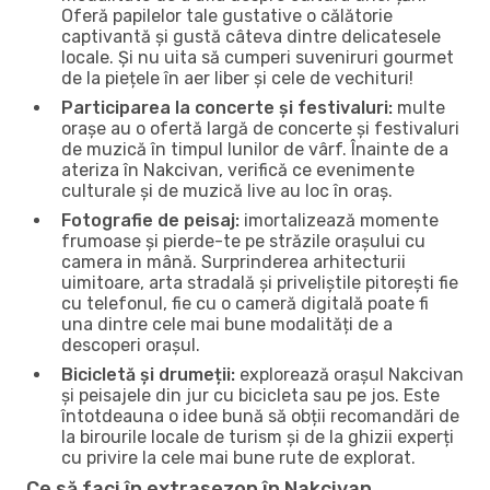
Oferă papilelor tale gustative o călătorie
captivantă și gustă câteva dintre delicatesele
locale. Și nu uita să cumperi suveniruri gourmet
de la piețele în aer liber și cele de vechituri!
Participarea la concerte și festivaluri:
multe
orașe au o ofertă largă de concerte și festivaluri
de muzică în timpul lunilor de vârf. Înainte de a
ateriza în Nakcivan, verifică ce evenimente
culturale și de muzică live au loc în oraș.
Fotografie de peisaj:
imortalizează momente
frumoase și pierde-te pe străzile orașului cu
camera in mână. Surprinderea arhitecturii
uimitoare, arta stradală și priveliștile pitorești fie
cu telefonul, fie cu o cameră digitală poate fi
una dintre cele mai bune modalități de a
descoperi orașul.
Bicicletă și drumeții:
explorează orașul Nakcivan
și peisajele din jur cu bicicleta sau pe jos. Este
întotdeauna o idee bună să obții recomandări de
la birourile locale de turism și de la ghizii experți
cu privire la cele mai bune rute de explorat.
Ce să faci în extrasezon în Nakcivan