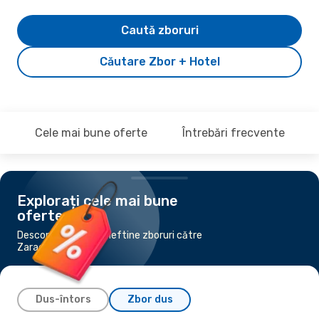
Caută zboruri
Căutare Zbor + Hotel
Cele mai bune oferte
Întrebări frecvente
Explorați cele mai bune
oferte
Descoperă cele mai ieftine zboruri către
Zaragoza
Dus-întors
Zbor dus