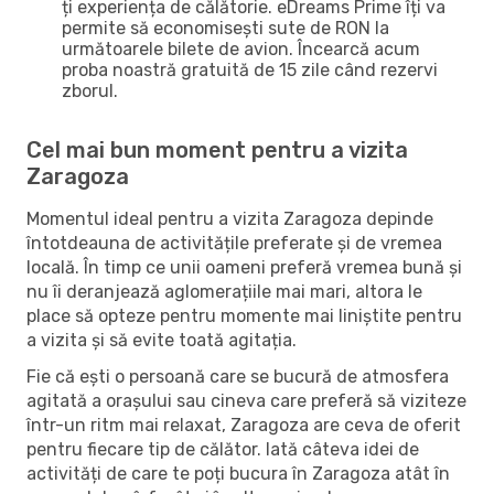
ți experiența de călătorie. eDreams Prime îți va
permite să economisești sute de RON la
următoarele bilete de avion. Încearcă acum
proba noastră gratuită de 15 zile când rezervi
zborul.
Cel mai bun moment pentru a vizita
Zaragoza
Momentul ideal pentru a vizita Zaragoza depinde
întotdeauna de activitățile preferate și de vremea
locală. În timp ce unii oameni preferă vremea bună și
nu îi deranjează aglomerațiile mai mari, altora le
place să opteze pentru momente mai liniștite pentru
a vizita și să evite toată agitația.
Fie că ești o persoană care se bucură de atmosfera
agitată a orașului sau cineva care preferă să viziteze
într-un ritm mai relaxat, Zaragoza are ceva de oferit
pentru fiecare tip de călător. Iată câteva idei de
activități de care te poți bucura în Zaragoza atât în ​​