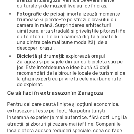
ateriza în Zaragoza, verifică ce evenimente
culturale și de muzică live au loc în oraș.
Fotografie de peisaj:
imortalizează momente
frumoase și pierde-te pe străzile orașului cu
camera in mână. Surprinderea arhitecturii
uimitoare, arta stradală și priveliștile pitorești fie
cu telefonul, fie cu o cameră digitală poate fi
una dintre cele mai bune modalități de a
descoperi orașul.
Bicicletă și drumeții:
explorează orașul
Zaragoza și peisajele din jur cu bicicleta sau pe
jos. Este întotdeauna o idee bună să obții
recomandări de la birourile locale de turism și de
la ghizii experți cu privire la cele mai bune rute
de explorat.
Ce să faci în extrasezon în Zaragoza
Pentru cei care caută liniște și opțiuni economice,
extrasezonul este perfect. Mai puțini turiști
înseamnă experiențe mai autentice, fără cozi lungi la
atracții, și zboruri și cazare mai ieftine. Companiile
locale oferă adesea reduceri speciale, ceea ce face