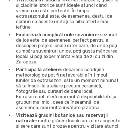
și clădirile istorice sunt ideale atunci când
vremea nu este perfectă. În timpul
extrasezonului este, de asemenea, destul de
comun ca aceste unități să aibă oferte mai
ieftine.
Explorează cumpărăturile sezoniere:
sezonul
de jos este, de asemenea, perfect pentru a
descoperi piețele locale interioare, de unde poți
cumpăra suveniruri unice, poți gusta mâncarea
locală și poți experimenta viața de zi cu zi din
Zaragoza.
Participă la ateliere:
deoarece condițiile
meteorologice pot fi nefavorabile în timpul
lunilor de extrasezon, este un moment minunat
să te înscrii la ateliere precum ceramică,
fotografie sau cursuri de dans local.
Extrasezonul oferă mai multă disponibilitate și
grupuri mai mici, ceea ce înseamnă, de
asemenea, mai multă învățare practică.
Vizitează grădini botanice sau rezervații
naturale:
multe grădini locale au zone acoperite
și sere care sunt grozave pentru vizitare atunci