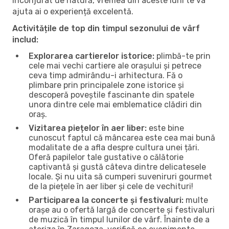
înconjurat de natură, vremea din aceste luni te va
ajuta ai o experiență excelentă.
Activitățile de top din timpul sezonului de vârf
includ:
Explorarea cartierelor istorice:
plimbă-te prin
cele mai vechi cartiere ale orașului și petrece
ceva timp admirându-i arhitectura. Fă o
plimbare prin principalele zone istorice și
descoperă poveștile fascinante din spatele
unora dintre cele mai emblematice clădiri din
oraș.
Vizitarea piețelor în aer liber:
este bine
cunoscut faptul că mâncarea este cea mai bună
modalitate de a afla despre cultura unei țări.
Oferă papilelor tale gustative o călătorie
captivantă și gustă câteva dintre delicatesele
locale. Și nu uita să cumperi suveniruri gourmet
de la piețele în aer liber și cele de vechituri!
Participarea la concerte și festivaluri:
multe
orașe au o ofertă largă de concerte și festivaluri
de muzică în timpul lunilor de vârf. Înainte de a