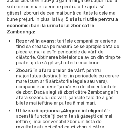
accesibilă, oferindu-ți o gamă largă de opțiuni de la
sute de companii aeriene pentru a te ajuta să
găsești zboruri de cea mai bună calitate la cele mai
bune prețuri. În plus, iată și
5 sfaturi utile pentru a
economisi bani la următorul zbor către
Zamboanga
:
Rezervă în avans:
tarifele companiilor aeriene
tind să crească pe măsură ce se apropie data de
plecare, mai ales în perioadele de vârf de
călătorie. Obținerea biletelor de avion din timp te
poate ajuta să găsești oferte mai bune.
Zboară în afara orelor de vârf:
pentru
majoritatea destinațiilor, în perioadele cu cerere
mare (cum ar fi sărbătorile legale sau vara),
companiile aeriene își măresc de obicei tarifele
de zbor. Dacă alegi să zbori către Zamboanga în
afara sezonului de vârf, șansele tale de a găsi
bilete mai ieftine ar putea fi mai mari.
Utilizează opțiunea „Alegere inteligentă”:
această funcție îți permite să găsești cel mai
ieftin și mai convenabil zbor din lista de
rezultate atunci când cauți zboruri către