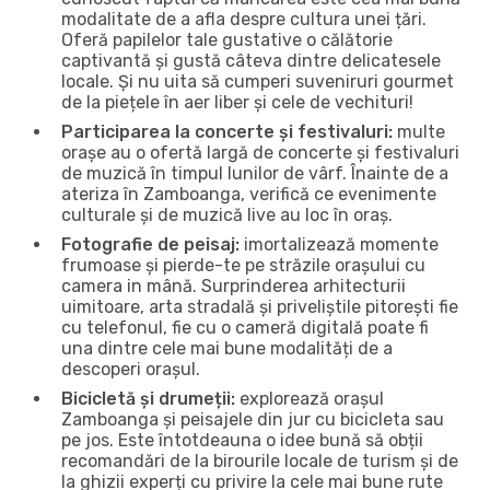
modalitate de a afla despre cultura unei țări.
Oferă papilelor tale gustative o călătorie
captivantă și gustă câteva dintre delicatesele
locale. Și nu uita să cumperi suveniruri gourmet
de la piețele în aer liber și cele de vechituri!
Participarea la concerte și festivaluri:
multe
orașe au o ofertă largă de concerte și festivaluri
de muzică în timpul lunilor de vârf. Înainte de a
ateriza în Zamboanga, verifică ce evenimente
culturale și de muzică live au loc în oraș.
Fotografie de peisaj:
imortalizează momente
frumoase și pierde-te pe străzile orașului cu
camera in mână. Surprinderea arhitecturii
uimitoare, arta stradală și priveliștile pitorești fie
cu telefonul, fie cu o cameră digitală poate fi
una dintre cele mai bune modalități de a
descoperi orașul.
Bicicletă și drumeții:
explorează orașul
Zamboanga și peisajele din jur cu bicicleta sau
pe jos. Este întotdeauna o idee bună să obții
recomandări de la birourile locale de turism și de
la ghizii experți cu privire la cele mai bune rute