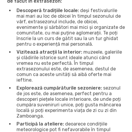
de făcut în extrasezon:
Descoperă tradițiile locale:
deși festivalurile
mai mari au loc de obicei în timpul sezonului de
vârf, extrasezonul include, de obicei,
evenimente și sărbători mai mici și organizate de
comunitate, cu mai puține aglomerații. Te poți
înscrie la un curs de gătit sau la un tur ghidat
pentru o experiență mai personală.
Vizitează atracții la interior:
muzeele, galeriile
și clădirile istorice sunt ideale atunci când
vremea nu este perfectă. În timpul
extrasezonului este, de asemenea, destul de
comun ca aceste unități să aibă oferte mai
ieftine.
Explorează cumpărăturile sezoniere:
sezonul
de jos este, de asemenea, perfect pentru a
descoperi piețele locale interioare, de unde poți
cumpăra suveniruri unice, poți gusta mâncarea
locală și poți experimenta viața de zi cu zi din
Zamboanga.
Participă la ateliere:
deoarece condițiile
meteorologice pot fi nefavorabile în timpul