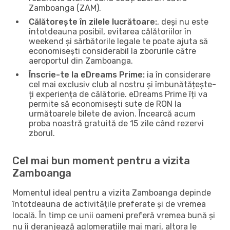
Zamboanga (ZAM).
Călătorește în zilele lucrătoare:
, deși nu este
întotdeauna posibil, evitarea călătoriilor în
weekend și sărbătorile legale te poate ajuta să
economisești considerabil la zborurile către
aeroportul din Zamboanga.
Înscrie-te la eDreams Prime:
ia în considerare
cel mai exclusiv club al nostru și îmbunătățește-
ți experiența de călătorie. eDreams Prime îți va
permite să economisești sute de RON la
următoarele bilete de avion. Încearcă acum
proba noastră gratuită de 15 zile când rezervi
zborul.
Cel mai bun moment pentru a vizita
Zamboanga
Momentul ideal pentru a vizita Zamboanga depinde
întotdeauna de activitățile preferate și de vremea
locală. În timp ce unii oameni preferă vremea bună și
nu îi deranjează aglomerațiile mai mari, altora le