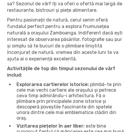
sa? Sezonul de vârf îți va oferi o ofertă mai largă de
restaurante, bistrouri și piețe alimentare.
Pentru pasionații de natură, cerul senin oferă
fundalul perfect pentru a explora frumusețea
naturală a orașului Zamboanga. Indiferent dacă ești
interesat de observarea păsărilor, fotografie sau pur
și simplu să te bucuri de o plimbare liniștită
înconjurat de natură, vremea din aceste luni te va
ajuta ai o experiență excelentă.
Activitățile de top din timpul sezonului de vârf
includ:
Explorarea cartierelor istorice:
plimbă-te prin
cele mai vechi cartiere ale orașului și petrece
ceva timp admirându-i arhitectura. Fă o
plimbare prin principalele zone istorice și
descoperă poveștile fascinante din spatele
unora dintre cele mai emblematice clădiri din
oraș.
Vizitarea piețelor în aer liber:
este bine
cunoscut faptul că mâncarea este cea mai bună